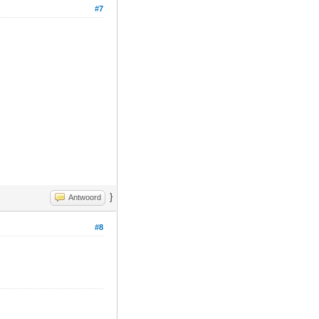
#7
}
Antwoord
#8