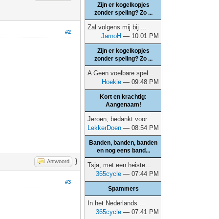
Zijn er kogelkopjes
zonder speling? Zo ...
Zal volgens mij bij ...
#2
JarnoH
— 10:01 PM
Zijn er kogelkopjes
zonder speling? Zo ...
A Geen voelbare spel...
Hoekie
— 09:48 PM
Kort en krachtig:
Aangenaam!
Jeroen, bedankt voor...
LekkerDoen
— 08:54 PM
Banden, banden, banden
en nog eens band...
}
Antwoord
Tsja, met een heiste...
365cycle
— 07:44 PM
#3
Spammers
In het Nederlands ...
365cycle
— 07:41 PM