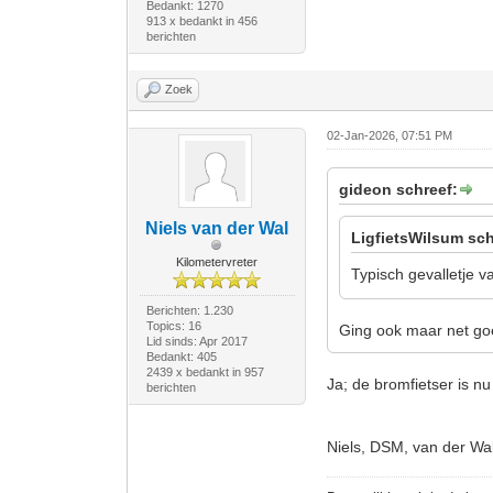
Bedankt: 1270
913 x bedankt in 456
berichten
Zoek
02-Jan-2026, 07:51 PM
gideon schreef:
Niels van der Wal
LigfietsWilsum sch
Kilometervreter
Typisch gevalletje 
Berichten: 1.230
Topics: 16
Ging ook maar net g
Lid sinds: Apr 2017
Bedankt: 405
2439 x bedankt in 957
Ja; de bromfietser is n
berichten
Niels, DSM, van der Wa