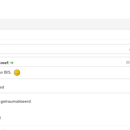
reef:
(0
van BIS.
oed
u getraumatiseerd.
l