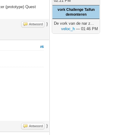
02:21 PM
er (prototype) Quest
vork Challenge Taifun
demonteren
De vork van de nar z...
}
Antwoord
veloc_h
— 01:46 PM
#6
}
Antwoord