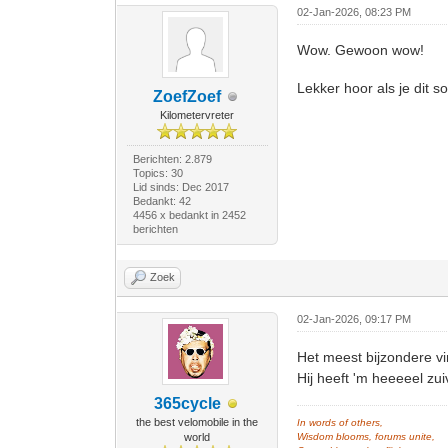
02-Jan-2026, 08:23 PM
Wow. Gewoon wow!
Lekker hoor als je dit 
ZoefZoef
Kilometervreter
Berichten: 2.879
Topics: 30
Lid sinds: Dec 2017
Bedankt: 42
4456 x bedankt in 2452
berichten
Zoek
02-Jan-2026, 09:17 PM
Het meest bijzondere v
Hij heeft 'm heeeeel zui
365cycle
the best velomobile in the
In words of others,
world
Wisdom blooms, forums unite,