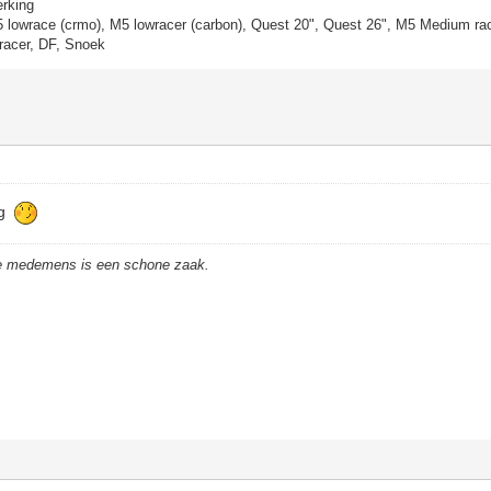
erking
5 lowrace (crmo), M5 lowracer (carbon), Quest 20", Quest 26", M5 Medium rac
racer, DF, Snoek
eg
de medemens is een schone zaak.