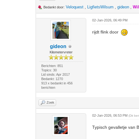
Veloquest
,
LigfietsWilsum
,
gideon
,
Wi
Bedankt door:
02-Jan-2026, 06:49 PM
rijdt flink door
gideon
Kilometervreter
Berichten: 851
Topics: 30
Lid sinds: Apr 2017
Bedankt: 1270
913 x bedankt in 456
berichten
Zoek
02-Jan-2026, 06:53 PM
(Dit be
Typisch gevalletje van 