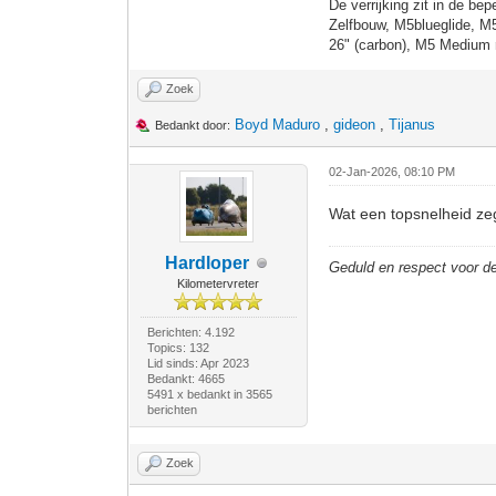
De verrijking zit in de bep
Zelfbouw, M5blueglide, M
26" (carbon), M5 Medium 
Zoek
Boyd Maduro
,
gideon
,
Tijanus
Bedankt door:
02-Jan-2026, 08:10 PM
Wat een topsnelheid z
Hardloper
Geduld en respect voor 
Kilometervreter
Berichten: 4.192
Topics: 132
Lid sinds: Apr 2023
Bedankt: 4665
5491 x bedankt in 3565
berichten
Zoek