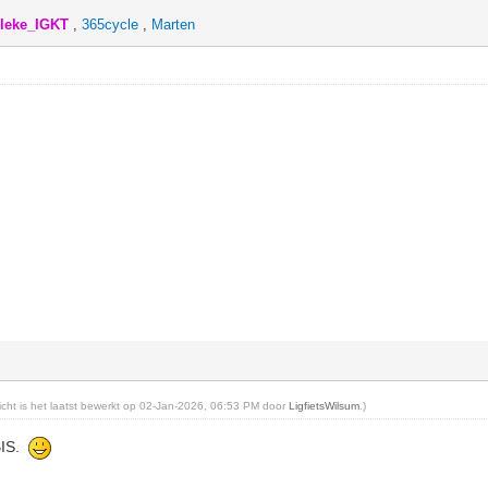
lleke_IGKT
,
365cycle
,
Marten
richt is het laatst bewerkt op 02-Jan-2026, 06:53 PM door
LigfietsWilsum
.)
BIS.