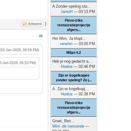
A Zonder speling sta...
JarnoH
— 03:13 PM
Flevo-trike
}
Antwoord
restauratieprojectje
afgero...
#5
Hoi Wim, Ja klopt...
renehin
— 03:00 PM
(02-Jan-2026, 06:56 PM)
Milan 4.2
Heb je nog gedacht a...
2-Jan-2026, 06:53 PM)
Hoekie
— 02:46 PM
Zijn er kogelkopjes
zonder speling? Zo j...
A. Zijn er kogelkopj...
Hoekie
— 02:38 PM
Flevo-trike
restauratieprojectje
afgero...
Groet, Ren...
Wim -de roetsende
—