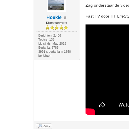
Zag onderstaande video
Fast TV door HT LifeSty
Hoekie
Kilometervreter
Berichten: 2.406
Topics: 138
Lid sinds: May 2018
Bedankt: 8785
3991 x bedankt in 1850
berichten
Zoek