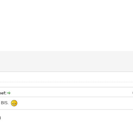
eef:
n BIS.
d