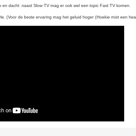
 en dacht: naast Slow TV mag er ook wel een topic Fast TV komen.
le. (Voor de beste ervaring mag het geluid hoger (Hoekie mist een he