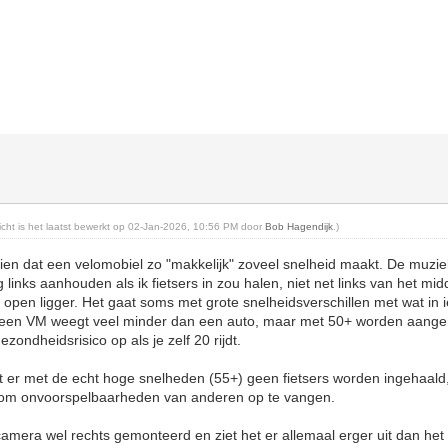
richt is het laatst bewerkt op 02-Jan-2026, 10:56 PM door
Bob Hagendijk
.)
zien dat een velomobiel zo "makkelijk" zoveel snelheid maakt. De muzi
ig links aanhouden als ik fietsers in zou halen, niet net links van het mi
open ligger. Het gaat soms met grote snelheidsverschillen met wat in ie
a een VM weegt veel minder dan een auto, maar met 50+ worden aang
zondheidsrisico op als je zelf 20 rijdt.
t er met de echt hoge snelheden (55+) geen fietsers worden ingehaald,
s om onvoorspelbaarheden van anderen op te vangen.
camera wel rechts gemonteerd en ziet het er allemaal erger uit dan het 