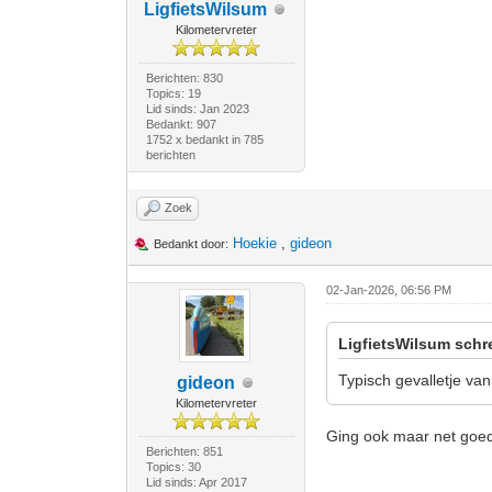
LigfietsWilsum
Kilometervreter
Berichten: 830
Topics: 19
Lid sinds: Jan 2023
Bedankt: 907
1752 x bedankt in 785
berichten
Zoek
Hoekie
,
gideon
Bedankt door:
02-Jan-2026, 06:56 PM
LigfietsWilsum schr
Typisch gevalletje va
gideon
Kilometervreter
Ging ook maar net goe
Berichten: 851
Topics: 30
Lid sinds: Apr 2017