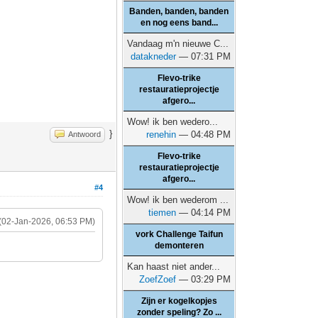
Banden, banden, banden
en nog eens band...
Vandaag m'n nieuwe C...
datakneder
— 07:31 PM
Flevo-trike
restauratieprojectje
afgero...
Wow! ik ben wedero...
}
renehin
— 04:48 PM
Antwoord
Flevo-trike
restauratieprojectje
afgero...
#4
Wow! ik ben wederom ...
tiemen
— 04:14 PM
(02-Jan-2026, 06:53 PM)
vork Challenge Taifun
demonteren
Kan haast niet ander...
ZoefZoef
— 03:29 PM
Zijn er kogelkopjes
zonder speling? Zo ...