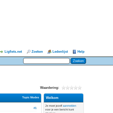
Ligfiets.net
Zoeken
Ledenlijst
Help
Waardering:
Topic Modes
Welkom
Je moet jezelf
aanmelden
#1
voor je een bericht kunt