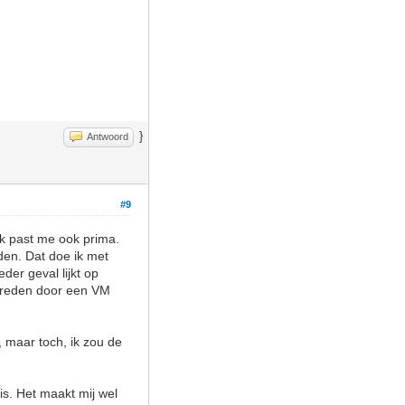
}
Antwoord
#9
ek past me ook prima.
dden. Dat doe ik met
der geval lijkt op
ereden door een VM
 maar toch, ik zou de
is. Het maakt mij wel