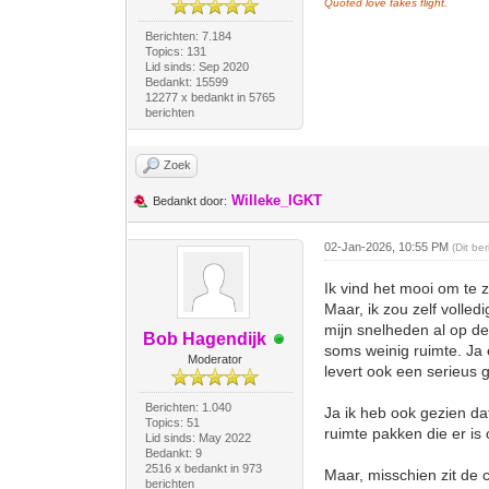
Quoted love takes flight.
Berichten: 7.184
Topics: 131
Lid sinds: Sep 2020
Bedankt: 15599
12277 x bedankt in 5765
berichten
Zoek
Willeke_IGKT
Bedankt door:
02-Jan-2026, 10:55 PM
(Dit be
Ik vind het mooi om te 
Maar, ik zou zelf volled
mijn snelheden al op de 
Bob Hagendijk
soms weinig ruimte. J
Moderator
levert ook een serieus ge
Berichten: 1.040
Ja ik heb ook gezien da
Topics: 51
ruimte pakken die er i
Lid sinds: May 2022
Bedankt: 9
2516 x bedankt in 973
Maar, misschien zit de 
berichten