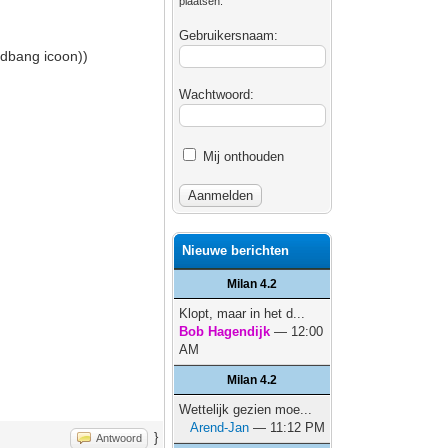
plaatsen.
Gebruikersnaam:
adbang icoon))
Wachtwoord:
Mij onthouden
Nieuwe berichten
Milan 4.2
Klopt, maar in het d...
Bob Hagendijk
— 12:00
AM
Milan 4.2
Wettelijk gezien moe...
Arend-Jan
— 11:12 PM
}
Antwoord