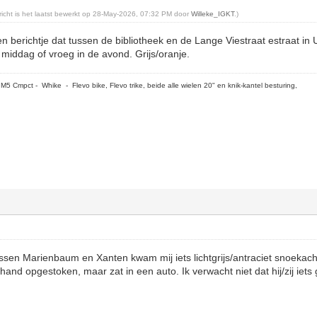
ericht is het laatst bewerkt op 28-May-2026, 07:32 PM door
Willeke_IGKT
.)
en berichtje dat tussen de bibliotheek en de Lange Viestraat estraat in
 middag of vroeg in de avond. Grijs/oranje.
5 Cmpct - Whike - Flevo bike, Flevo trike, beide alle wielen 20" en knik-kantel besturing,
sen Marienbaum en Xanten kwam mij iets lichtgrijs/antraciet snoekac
 hand opgestoken, maar zat in een auto. Ik verwacht niet dat hij/zij iets 