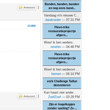
Banden, banden, banden
}
Antwoord
en nog eens band...
Vandaag m'n nieuwe C...
datakneder
— 07:31 PM
#3.800
Flevo-trike
restauratieprojectje
afgero...
Wow! ik ben wedero...
renehin
— 04:48 PM
Flevo-trike
restauratieprojectje
afgero...
Wow! ik ben wederom ...
tiemen
— 04:14 PM
vork Challenge Taifun
demonteren
Kan haast niet ander...
}
Antwoord
ZoefZoef
— 03:29 PM
Zijn er kogelkopjes
zonder speling? Zo ...