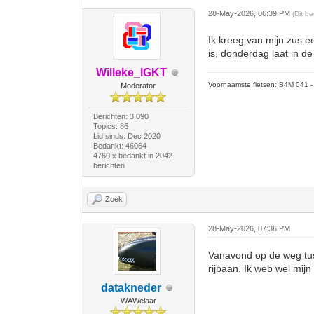
28-May-2026, 06:39 PM
(Dit b
Ik kreeg van mijn zus e
is, donderdag laat in de
Willeke_IGKT
Voornaamste fietsen: B4M 041 - M
Moderator
Berichten: 3.090
Topics: 86
Lid sinds: Dec 2020
Bedankt: 46064
4760 x bedankt in 2042
berichten
Zoek
28-May-2026, 07:36 PM
Vanavond op de weg tus
rijbaan. Ik web wel mijn
datakneder
WAWelaar