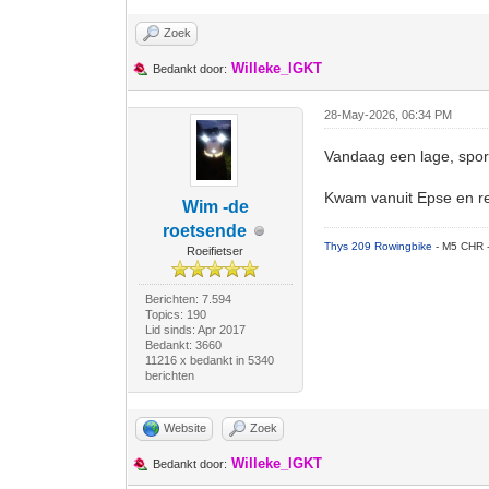
Zoek
Willeke_IGKT
Bedankt door:
28-May-2026, 06:34 PM
Vandaag een lage, sport
Kwam vanuit Epse en re
Wim -de
roetsende
Thys 209 Rowingbike
- M5 CHR 
Roeifietser
Berichten: 7.594
Topics: 190
Lid sinds: Apr 2017
Bedankt: 3660
11216 x bedankt in 5340
berichten
Website
Zoek
Willeke_IGKT
Bedankt door: