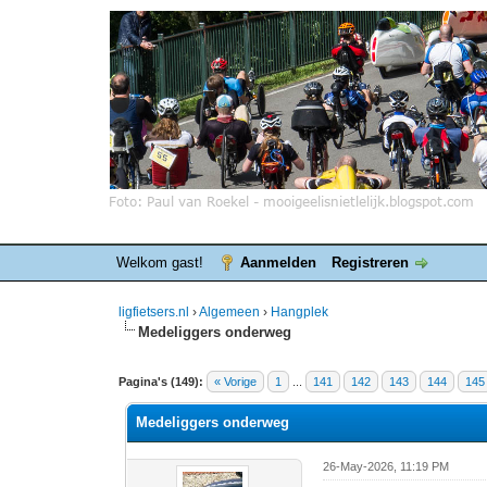
Welkom gast!
Aanmelden
Registreren
ligfietsers.nl
›
Algemeen
›
Hangplek
Medeliggers onderweg
7 stemmen - gemiddelde waardering is 3.86
1
2
3
4
5
Pagina's (149):
« Vorige
1
...
141
142
143
144
145
Medeliggers onderweg
26-May-2026, 11:19 PM