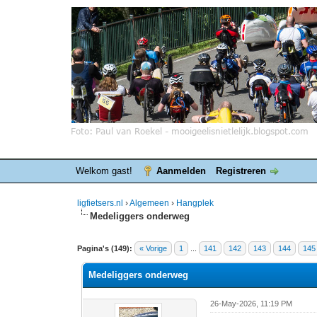
Welkom gast!
Aanmelden
Registreren
ligfietsers.nl
›
Algemeen
›
Hangplek
Medeliggers onderweg
7 stemmen - gemiddelde waardering is 3.86
1
2
3
4
5
Pagina's (149):
« Vorige
1
...
141
142
143
144
145
Medeliggers onderweg
26-May-2026, 11:19 PM