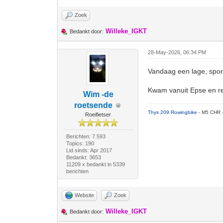
Zoek
Willeke_IGKT
Bedankt door:
28-May-2026, 06:34 PM
Vandaag een lage, sport
Kwam vanuit Epse en re
Wim -de
roetsende
Thys 209 Rowingbike
- M5 CHR 
Roeifietser
Berichten: 7.593
Topics: 190
Lid sinds: Apr 2017
Bedankt: 3653
11209 x bedankt in 5339
berichten
Website
Zoek
Willeke_IGKT
Bedankt door: