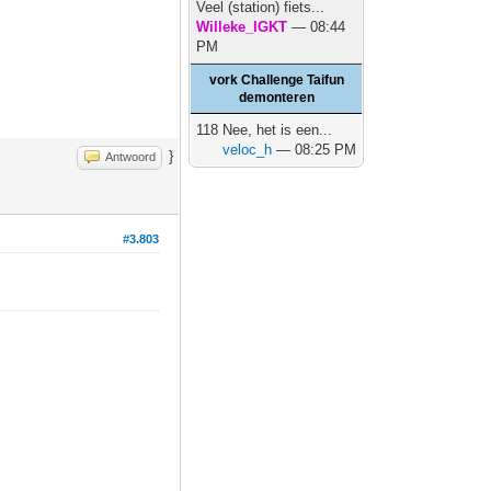
Veel (station) fiets...
Willeke_IGKT
— 08:44
PM
vork Challenge Taifun
demonteren
118 Nee, het is een...
veloc_h
— 08:25 PM
}
Antwoord
#3.803