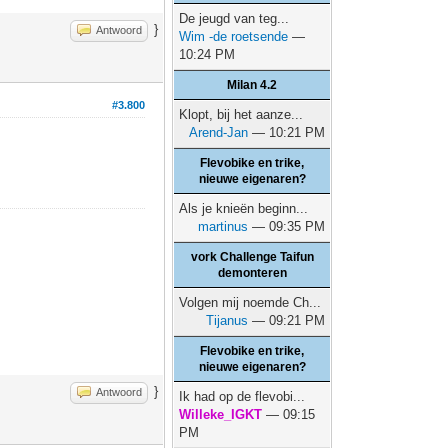
De jeugd van teg...
}
Antwoord
Wim -de roetsende
—
10:24 PM
Milan 4.2
#3.800
Klopt, bij het aanze...
Arend-Jan
— 10:21 PM
Flevobike en trike,
nieuwe eigenaren?
Als je knieën beginn...
martinus
— 09:35 PM
vork Challenge Taifun
demonteren
Volgen mij noemde Ch...
Tijanus
— 09:21 PM
Flevobike en trike,
nieuwe eigenaren?
}
Antwoord
Ik had op de flevobi...
Willeke_IGKT
— 09:15
PM