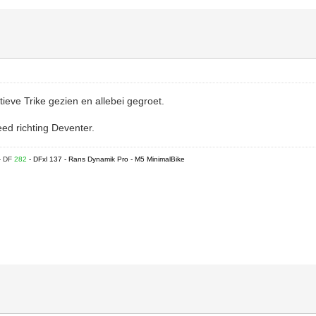
ieve Trike gezien en allebei gegroet.
ed richting Deventer.
- DF
282
- DFxl 137 - Rans Dynamik Pro - M5 MinimalBike