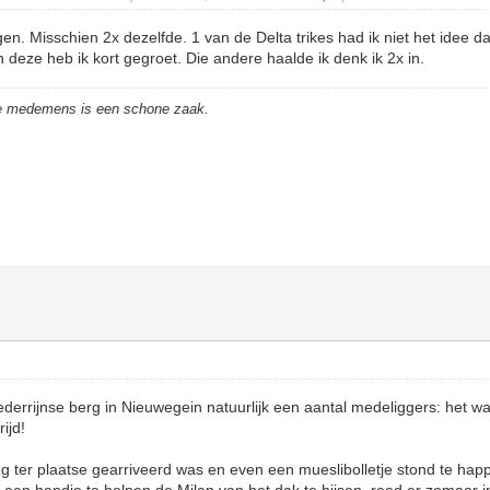
gen. Misschien 2x dezelfde. 1 van de Delta trikes had ik niet het idee 
n deze heb ik kort gegroet. Die andere haalde ik denk ik 2x in.
de medemens is een schone zaak.
Nederrijnse berg in Nieuwegein natuurlijk een aantal medeliggers: het w
ijd!
eg ter plaatse gearriveerd was en even een mueslibolletje stond te hap