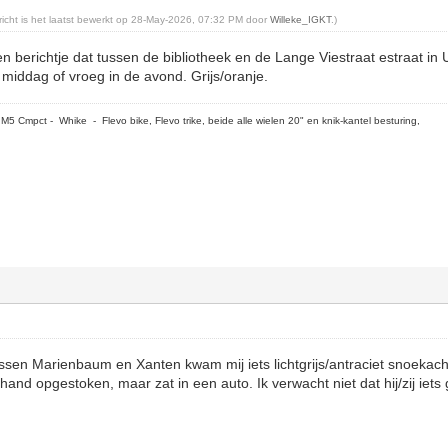
ericht is het laatst bewerkt op 28-May-2026, 07:32 PM door
Willeke_IGKT
.)
en berichtje dat tussen de bibliotheek en de Lange Viestraat estraat in
 middag of vroeg in de avond. Grijs/oranje.
5 Cmpct - Whike - Flevo bike, Flevo trike, beide alle wielen 20" en knik-kantel besturing,
sen Marienbaum en Xanten kwam mij iets lichtgrijs/antraciet snoekac
 hand opgestoken, maar zat in een auto. Ik verwacht niet dat hij/zij iets 