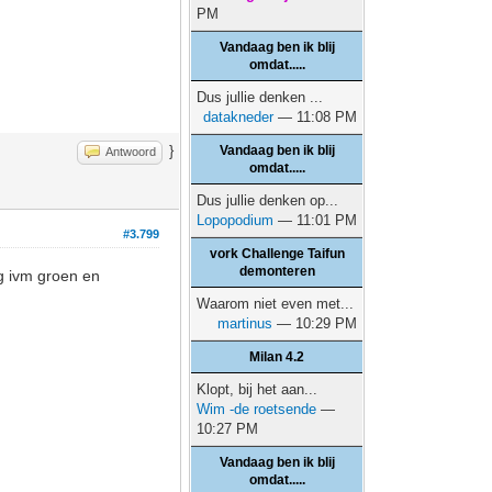
PM
Vandaag ben ik blij
omdat.....
Dus jullie denken ...
datakneder
— 11:08 PM
}
Vandaag ben ik blij
Antwoord
omdat.....
Dus jullie denken op...
Lopopodium
— 11:01 PM
#3.799
vork Challenge Taifun
demonteren
ng ivm groen en
Waarom niet even met...
martinus
— 10:29 PM
Milan 4.2
Klopt, bij het aan...
Wim -de roetsende
—
10:27 PM
Vandaag ben ik blij
omdat.....