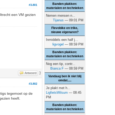
Banden plakken:
#3.801
materialen en technieken
 Utrecht een VM gezien
Nemen mensen n...
Tijanus
— 09:01 PM
Flevobike en trike,
nieuwe eigenaren?
Inmiddels een half j...
ligvogel
— 08:59 PM
Banden plakken:
materialen en technieken
Nog een tip, contr...
Bianca F
— 08:59 PM
}
Antwoord
Vandaag ben ik niet blij
omdat.....
#3.802
Je plakt met h...
LigfietsWilsum
— 08:45
htigs tegemoet op de
PM
gezien heeft.
Banden plakken:
materialen en technieken