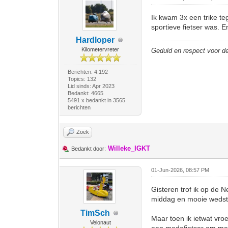
Ik kwam 3x een trike te
sportieve fietser was. E
Hardloper
Kilometervreter
Geduld en respect voor 
Berichten: 4.192
Topics: 132
Lid sinds: Apr 2023
Bedankt: 4665
5491 x bedankt in 3565
berichten
Zoek
Willeke_IGKT
Bedankt door:
01-Jun-2026, 08:57 PM
Gisteren trof ik op de 
middag en mooie wedstr
TimSch
Maar toen ik ietwat vro
Velonaut