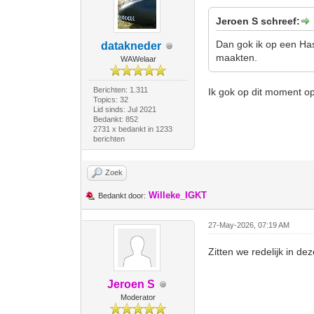
Jeroen S schreef:
Dan gok ik op een Has
datakneder
maakten.
WAWelaar
Berichten: 1.311
Ik gok op dit moment op 
Topics: 32
Lid sinds: Jul 2021
Bedankt: 852
2731 x bedankt in 1233
berichten
Zoek
Willeke_IGKT
Bedankt door:
27-May-2026, 07:19 AM
Zitten we redelijk in d
Jeroen S
Moderator