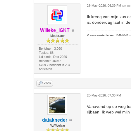
28-May-2026, 06:39 PM
(Dit b
Ik kreeg van mijn zus e
is, donderdag laat in de
Willeke_IGKT
Voornaamste fietsen: B4M 041 - M
Moderator
Berichten: 3.090
Topics: 86
Lid sinds: Dec 2020
Bedankt: 46042
4759 x bedankt in 2041
berichten
Zoek
28-May-2026, 07:36 PM
Vanavond op de weg tus
rijbaan. Ik web wel mijn
datakneder
WAWelaar