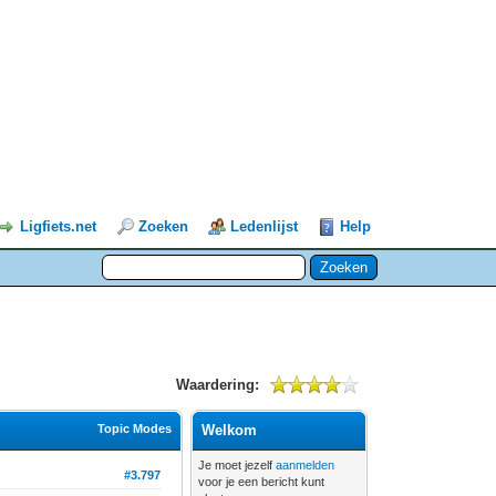
Ligfiets.net
Zoeken
Ledenlijst
Help
Waardering:
Topic Modes
Welkom
Je moet jezelf
aanmelden
#3.797
voor je een bericht kunt