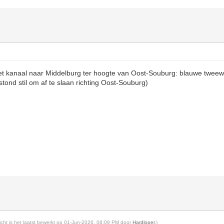
het kanaal naar Middelburg ter hoogte van Oost-Souburg: blauwe tweewi
tond stil om af te slaan richting Oost-Souburg)
richt is het laatst bewerkt op 01-Jun-2026, 08:09 PM door
Hardloper
.)