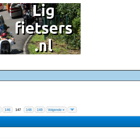
146
147
148
149
Volgende »