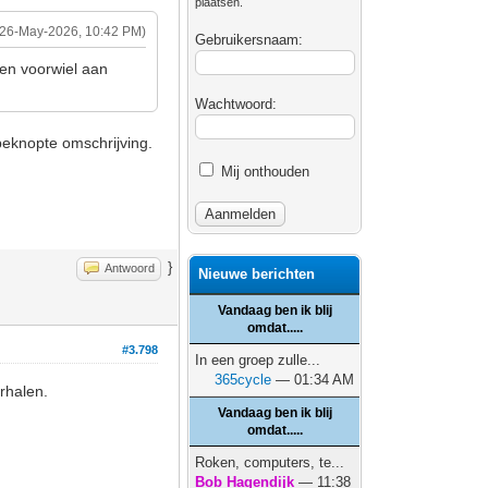
plaatsen.
(26-May-2026, 10:42 PM)
Gebruikersnaam:
een voorwiel aan
Wachtwoord:
 beknopte omschrijving.
Mij onthouden
}
Antwoord
Nieuwe berichten
Vandaag ben ik blij
omdat.....
#3.798
In een groep zulle...
365cycle
— 01:34 AM
rhalen.
Vandaag ben ik blij
omdat.....
Roken, computers, te...
Bob Hagendijk
— 11:38