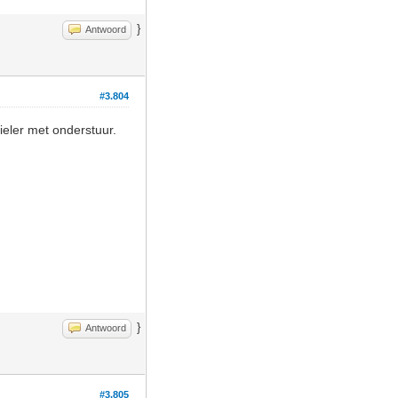
}
Antwoord
#3.804
eler met onderstuur.
}
Antwoord
#3.805