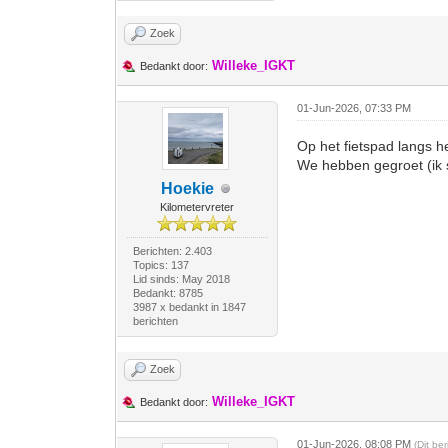
Zoek
Willeke_IGKT
Bedankt door:
01-Jun-2026, 07:33 PM
Op het fietspad langs 
We hebben gegroet (ik s
Hoekie
Kilometervreter
Berichten: 2.403
Topics: 137
Lid sinds: May 2018
Bedankt: 8785
3987 x bedankt in 1847
berichten
Zoek
Willeke_IGKT
Bedankt door:
01-Jun-2026, 08:08 PM
(Dit be