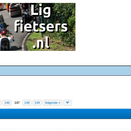
146
147
148
149
Volgende »