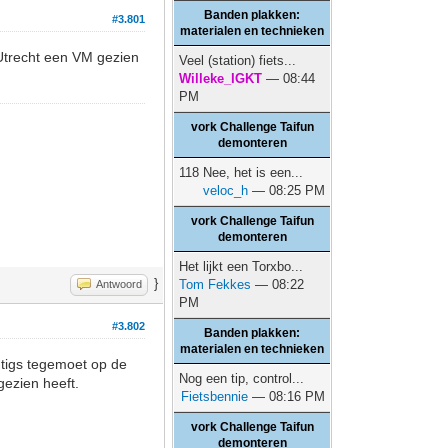
Banden plakken:
#3.801
materialen en technieken
 Utrecht een VM gezien
Veel (station) fiets...
Willeke_IGKT
— 08:44
PM
vork Challenge Taifun
demonteren
118 Nee, het is een...
veloc_h
— 08:25 PM
vork Challenge Taifun
demonteren
Het lijkt een Torxbo...
}
Tom Fekkes
— 08:22
Antwoord
PM
#3.802
Banden plakken:
materialen en technieken
htigs tegemoet op de
Nog een tip, control...
gezien heeft.
Fietsbennie
— 08:16 PM
vork Challenge Taifun
demonteren