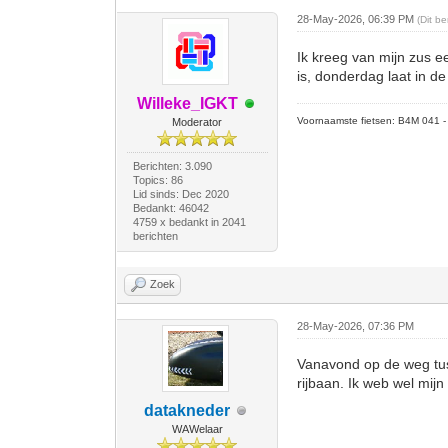
28-May-2026, 06:39 PM
(Dit b
Ik kreeg van mijn zus e
is, donderdag laat in de
Willeke_IGKT
Voornaamste fietsen: B4M 041 - M
Moderator
Berichten: 3.090
Topics: 86
Lid sinds: Dec 2020
Bedankt: 46042
4759 x bedankt in 2041
berichten
Zoek
28-May-2026, 07:36 PM
Vanavond op de weg tus
rijbaan. Ik web wel mijn
datakneder
WAWelaar