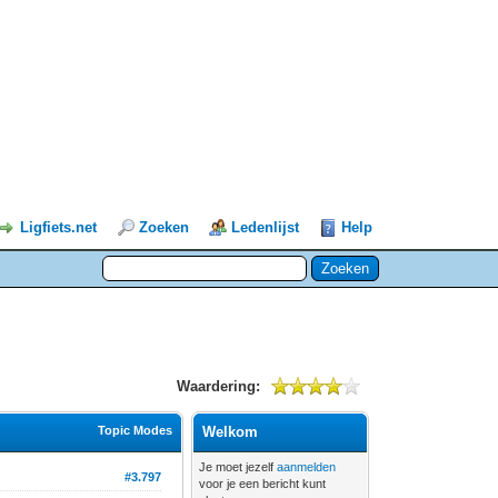
Ligfiets.net
Zoeken
Ledenlijst
Help
Waardering:
Topic Modes
Welkom
Je moet jezelf
aanmelden
#3.797
voor je een bericht kunt