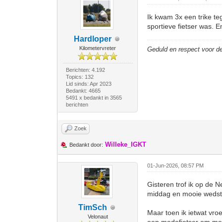
Ik kwam 3x een trike te
sportieve fietser was. E
Hardloper
Kilometervreter
Geduld en respect voor 
Berichten: 4.192
Topics: 132
Lid sinds: Apr 2023
Bedankt: 4665
5491 x bedankt in 3565
berichten
Zoek
Willeke_IGKT
Bedankt door:
01-Jun-2026, 08:57 PM
Gisteren trof ik op de 
middag en mooie wedstr
TimSch
Maar toen ik ietwat vro
Velonaut