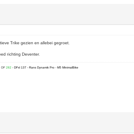
ieve Trike gezien en allebei gegroet.
ed richting Deventer.
- DF
282
- DFxl 137 - Rans Dynamik Pro - M5 MinimalBike