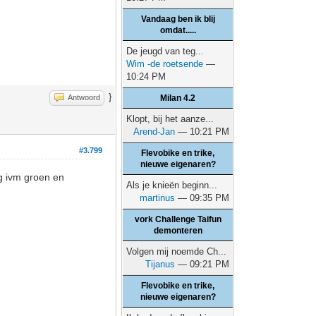
Vandaag ben ik blij
omdat.....
De jeugd van teg...
Wim -de roetsende
—
10:24 PM
}
Antwoord
Milan 4.2
Klopt, bij het aanze...
Arend-Jan
— 10:21 PM
#3.799
Flevobike en trike,
nieuwe eigenaren?
ng ivm groen en
Als je knieën beginn...
martinus
— 09:35 PM
vork Challenge Taifun
demonteren
Volgen mij noemde Ch...
Tijanus
— 09:21 PM
Flevobike en trike,
nieuwe eigenaren?