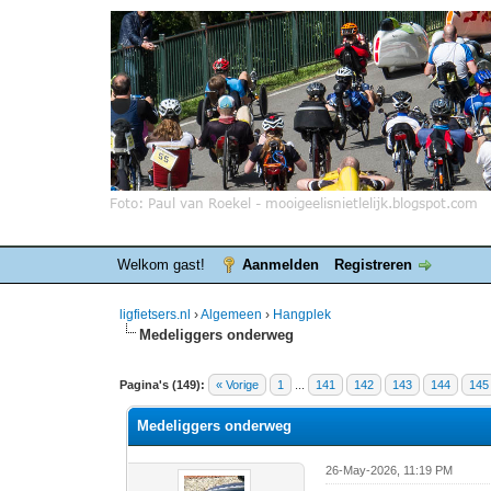
Welkom gast!
Aanmelden
Registreren
ligfietsers.nl
›
Algemeen
›
Hangplek
Medeliggers onderweg
7 stemmen - gemiddelde waardering is 3.86
1
2
3
4
5
Pagina's (149):
« Vorige
1
...
141
142
143
144
145
Medeliggers onderweg
26-May-2026, 11:19 PM