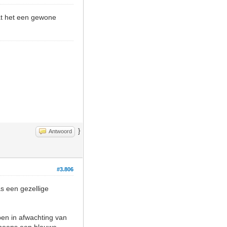
dat het een gewone
}
Antwoord
#3.806
as een gezellige
pen in afwachting van