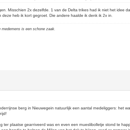
gen. Misschien 2x dezelfde. 1 van de Delta trikes had ik niet het idee 
n deze heb ik kort gegroet. Die andere haalde ik denk ik 2x in.
de medemens is een schone zaak.
Nederrijnse berg in Nieuwegein natuurlijk een aantal medeliggers: het w
ijd!
eg ter plaatse gearriveerd was en even een mueslibolletje stond te hap