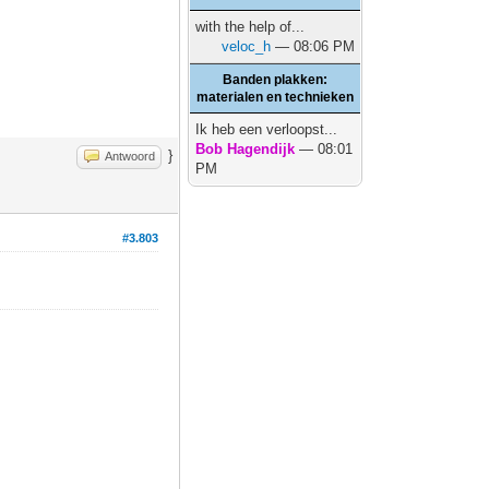
with the help of...
veloc_h
— 08:06 PM
Banden plakken:
materialen en technieken
Ik heb een verloopst...
Bob Hagendijk
— 08:01
}
Antwoord
PM
#3.803