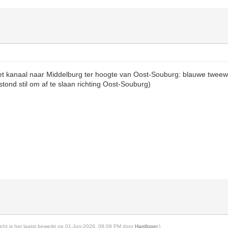
het kanaal naar Middelburg ter hoogte van Oost-Souburg: blauwe tweewi
tond stil om af te slaan richting Oost-Souburg)
richt is het laatst bewerkt op 01-Jun-2026, 08:09 PM door
Hardloper
.)