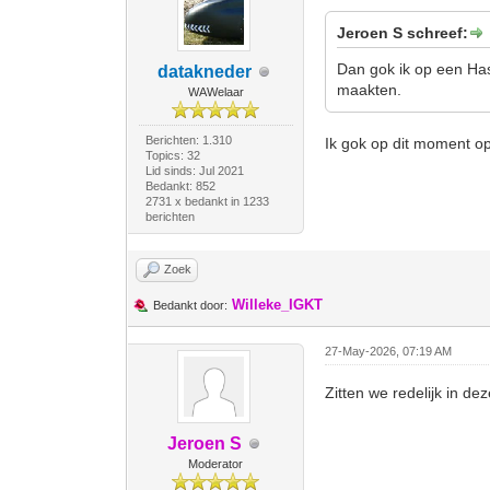
Jeroen S schreef:
Dan gok ik op een Has
datakneder
maakten.
WAWelaar
Berichten: 1.310
Ik gok op dit moment op 
Topics: 32
Lid sinds: Jul 2021
Bedankt: 852
2731 x bedankt in 1233
berichten
Zoek
Willeke_IGKT
Bedankt door:
27-May-2026, 07:19 AM
Zitten we redelijk in d
Jeroen S
Moderator