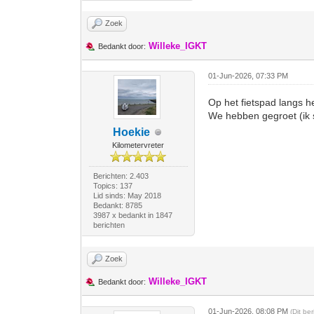
Zoek
Willeke_IGKT
Bedankt door:
01-Jun-2026, 07:33 PM
Op het fietspad langs 
We hebben gegroet (ik s
Hoekie
Kilometervreter
Berichten: 2.403
Topics: 137
Lid sinds: May 2018
Bedankt: 8785
3987 x bedankt in 1847
berichten
Zoek
Willeke_IGKT
Bedankt door:
01-Jun-2026, 08:08 PM
(Dit be