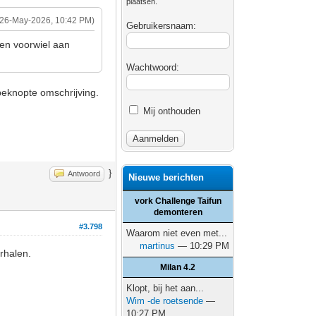
plaatsen.
(26-May-2026, 10:42 PM)
Gebruikersnaam:
een voorwiel aan
Wachtwoord:
 beknopte omschrijving.
Mij onthouden
}
Antwoord
Nieuwe berichten
vork Challenge Taifun
demonteren
#3.798
Waarom niet even met...
martinus
— 10:29 PM
rhalen.
Milan 4.2
Klopt, bij het aan...
Wim -de roetsende
—
10:27 PM