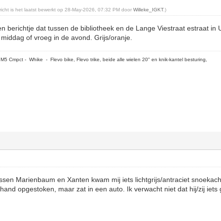
ericht is het laatst bewerkt op 28-May-2026, 07:32 PM door
Willeke_IGKT
.)
en berichtje dat tussen de bibliotheek en de Lange Viestraat estraat in
 middag of vroeg in de avond. Grijs/oranje.
5 Cmpct - Whike - Flevo bike, Flevo trike, beide alle wielen 20" en knik-kantel besturing,
sen Marienbaum en Xanten kwam mij iets lichtgrijs/antraciet snoekac
 hand opgestoken, maar zat in een auto. Ik verwacht niet dat hij/zij iets 