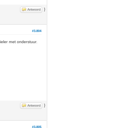
}
Antwoord
#3.804
eler met onderstuur.
}
Antwoord
#3.805