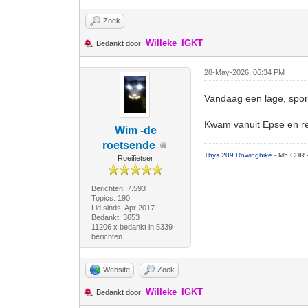
Zoek
Willeke_IGKT
Bedankt door:
28-May-2026, 06:34 PM
Vandaag een lage, sport
Kwam vanuit Epse en re
Wim -de
roetsende
Thys 209 Rowingbike
- M5 CHR 
Roeifietser
Berichten: 7.593
Topics: 190
Lid sinds: Apr 2017
Bedankt: 3653
11206 x bedankt in 5339
berichten
Website
Zoek
Willeke_IGKT
Bedankt door: