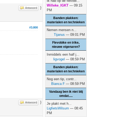
Ik had op de flevobi...
Willeke_IGKT
— 09:15
}
Antwoord
PM
Banden plakken:
materialen en technieken
#3.800
Nemen mensen n...
Tijanus
— 09:01 PM
Flevobike en trike,
nieuwe eigenaren?
Inmiddels een half j...
ligvogel
— 08:59 PM
Banden plakken:
materialen en technieken
Nog een tip, contr...
Bianca F
— 08:59 PM
Vandaag ben ik niet blij
omdat.....
}
Antwoord
Je plakt met h...
LigfietsWilsum
— 08:45
PM