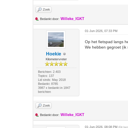
Zoek
Willeke_IGKT
Bedankt door:
01-Jun-2026, 07:33 PM
Op het fietspad langs 
We hebben gegroet (ik s
Hoekie
Kilometervreter
Berichten: 2.403
Topics: 137
Lid sinds: May 2018
Bedankt: 8785
3987 x bedankt in 1847
berichten
Zoek
Willeke_IGKT
Bedankt door:
01-Jun-2026, 08:08 PM
(Dit be