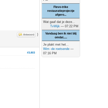
Flevo-trike
restauratieprojectje
afgero...
Wat gaaf dat je deze...
TvWijk
— 07:22 PM
Vandaag ben ik niet blij
}
Antwoord
omdat.....
Je plakt met het...
Wim -de roetsende
—
#3.803
07:16 PM