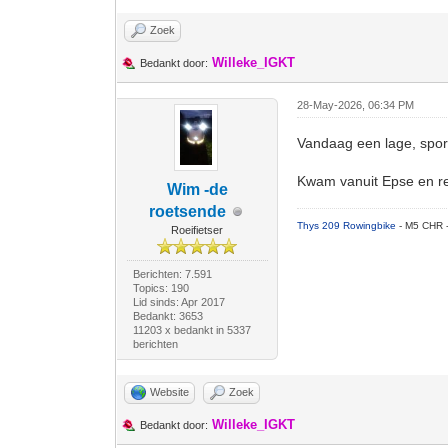
Zoek
Willeke_IGKT
Bedankt door:
28-May-2026, 06:34 PM
Vandaag een lage, sport
Kwam vanuit Epse en re
Wim -de
roetsende
Thys 209 Rowingbike
- M5 CHR 
Roeifietser
Berichten: 7.591
Topics: 190
Lid sinds: Apr 2017
Bedankt: 3653
11203 x bedankt in 5337
berichten
Website
Zoek
Willeke_IGKT
Bedankt door: