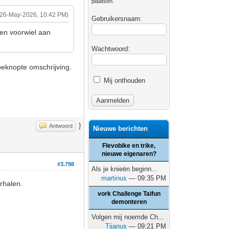
plaatsen.
(26-May-2026, 10:42 PM)
Gebruikersnaam:
een voorwiel aan
Wachtwoord:
 beknopte omschrijving.
Mij onthouden
}
Antwoord
Nieuwe berichten
Flevobike en trike,
nieuwe eigenaren?
#3.798
Als je knieën beginn...
martinus
— 09:35 PM
rhalen.
vork Challenge Taifun
demonteren
Volgen mij noemde Ch...
Tijanus
— 09:21 PM