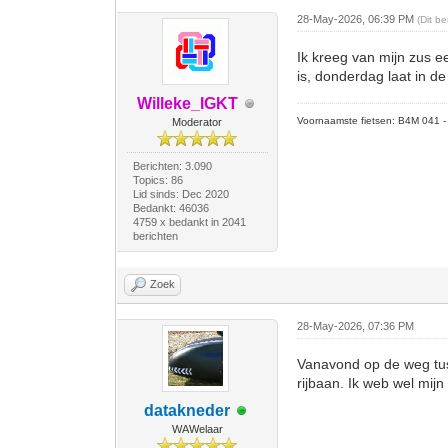
28-May-2026, 06:39 PM
(Dit b
Ik kreeg van mijn zus e
is, donderdag laat in de
Willeke_IGKT
Voornaamste fietsen: B4M 041 - M
Moderator
Berichten: 3.090
Topics: 86
Lid sinds: Dec 2020
Bedankt: 46036
4759 x bedankt in 2041
berichten
Zoek
28-May-2026, 07:36 PM
Vanavond op de weg tus
rijbaan. Ik web wel mijn
datakneder
WAWelaar