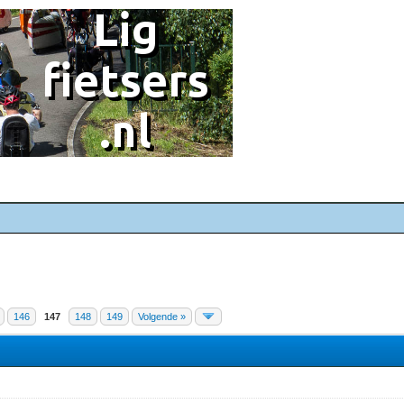
146
147
148
149
Volgende »