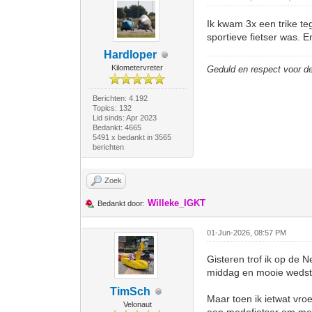
Ik kwam 3x een trike te
sportieve fietser was. E
Hardloper
Kilometervreter
Geduld en respect voor 
Berichten: 4.192
Topics: 132
Lid sinds: Apr 2023
Bedankt: 4665
5491 x bedankt in 3565
berichten
Zoek
Willeke_IGKT
Bedankt door:
01-Jun-2026, 08:57 PM
Gisteren trof ik op de 
middag en mooie wedstr
TimSch
Maar toen ik ietwat vro
Velonaut