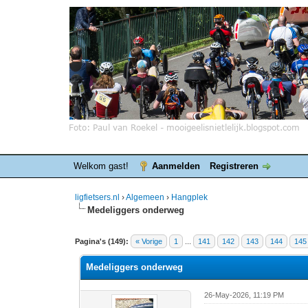
Welkom gast!
Aanmelden
Registreren
ligfietsers.nl
›
Algemeen
›
Hangplek
Medeliggers onderweg
7 stemmen - gemiddelde waardering is 3.86
1
2
3
4
5
Pagina's (149):
« Vorige
1
...
141
142
143
144
145
Medeliggers onderweg
26-May-2026, 11:19 PM