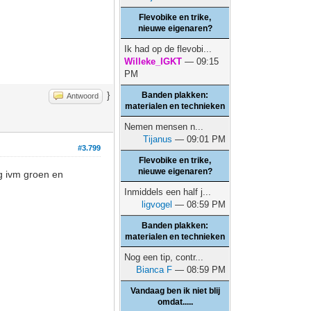
Flevobike en trike,
nieuwe eigenaren?
Ik had op de flevobi...
Willeke_IGKT
— 09:15
PM
}
Banden plakken:
Antwoord
materialen en technieken
Nemen mensen n...
Tijanus
— 09:01 PM
#3.799
Flevobike en trike,
nieuwe eigenaren?
ng ivm groen en
Inmiddels een half j...
ligvogel
— 08:59 PM
Banden plakken:
materialen en technieken
Nog een tip, contr...
Bianca F
— 08:59 PM
Vandaag ben ik niet blij
omdat.....