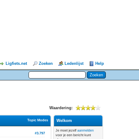
Ligfiets.net
Zoeken
Ledenlijst
Help
Waardering:
Topic Modes
Welkom
Je moet jezelf
aanmelden
#3.797
voor je een bericht kunt