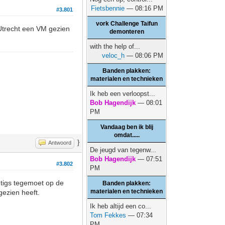
Fietsbennie
— 08:16 PM
#3.801
vork Challenge Taifun
 Utrecht een VM gezien
demonteren
with the help of...
veloc_h
— 08:06 PM
Banden plakken:
materialen en technieken
Ik heb een verloopst...
Bob Hagendijk
— 08:01
PM
Vandaag ben ik blij
omdat.....
}
Antwoord
De jeugd van tegenw...
Bob Hagendijk
— 07:51
#3.802
PM
htigs tegemoet op de
Banden plakken:
materialen en technieken
gezien heeft.
Ik heb altijd een co...
Tom Fekkes
— 07:34
PM