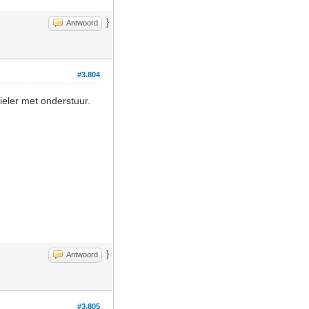
}
Antwoord
#3.804
eler met onderstuur.
}
Antwoord
#3.805