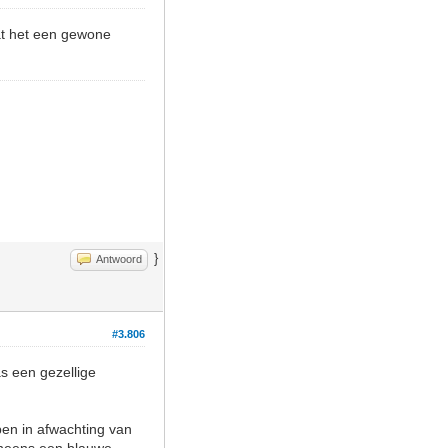
dat het een gewone
}
Antwoord
#3.806
as een gezellige
pen in afwachting van