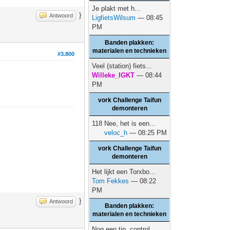
Je plakt met h...
}
Antwoord
LigfietsWilsum
— 08:45
PM
Banden plakken:
materialen en technieken
#3.800
Veel (station) fiets...
Willeke_IGKT
— 08:44
PM
vork Challenge Taifun
demonteren
118 Nee, het is een...
veloc_h
— 08:25 PM
vork Challenge Taifun
demonteren
Het lijkt een Torxbo...
Tom Fekkes
— 08:22
PM
}
Antwoord
Banden plakken:
materialen en technieken
Nog een tip, control...