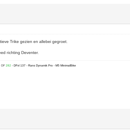
ieve Trike gezien en allebei gegroet.
ed richting Deventer.
- DF
282
- DFxl 137 - Rans Dynamik Pro - M5 MinimalBike