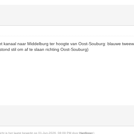
het kanaal naar Middelburg ter hoogte van Oost-Souburg: blauwe tweewi
tond stil om af te slaan richting Oost-Souburg)
richt is het laatst bewerkt op 01-Jun-2026, 08:09 PM door
Hardloper
.)