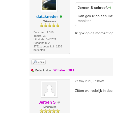
Jeroen S schreef:
Dan gok ik op een Has
datakneder
maakten.
WAWelaar
Berichten: 1.310
Ik gok op dit moment op 
Topics: 32
Lid sinds: Jul 2021
Bedankt: 852
2731 x bedankt in 1233
berichten
Zoek
Willeke_IGKT
Bedankt door:
27-May-2026, 07:19 AM
Zitten we redelijk in d
Jeroen S
Moderator