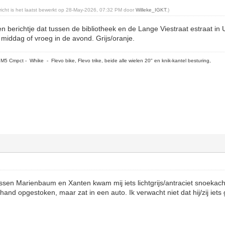
ericht is het laatst bewerkt op 28-May-2026, 07:32 PM door
Willeke_IGKT
.)
en berichtje dat tussen de bibliotheek en de Lange Viestraat estraat in
 middag of vroeg in de avond. Grijs/oranje.
5 Cmpct - Whike - Flevo bike, Flevo trike, beide alle wielen 20" en knik-kantel besturing,
sen Marienbaum en Xanten kwam mij iets lichtgrijs/antraciet snoekac
 hand opgestoken, maar zat in een auto. Ik verwacht niet dat hij/zij iets 