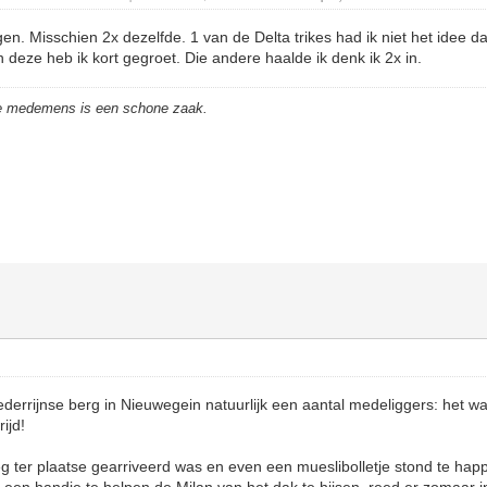
gen. Misschien 2x dezelfde. 1 van de Delta trikes had ik niet het idee 
n deze heb ik kort gegroet. Die andere haalde ik denk ik 2x in.
de medemens is een schone zaak.
Nederrijnse berg in Nieuwegein natuurlijk een aantal medeliggers: het w
ijd!
eg ter plaatse gearriveerd was en even een mueslibolletje stond te hap