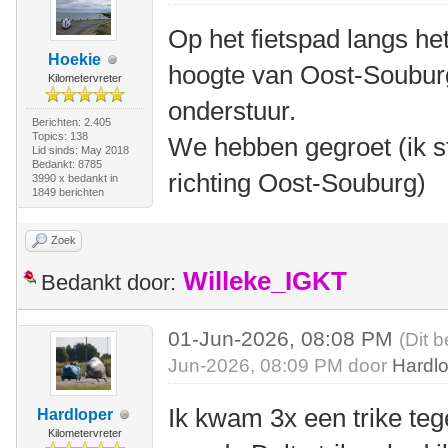
Op het fietspad langs he
Hoekie
hoogte van Oost-Soubur
Kilometervreter
onderstuur.
Berichten: 2.405
Topics: 138
We hebben gegroet (ik st
Lid sinds: May 2018
Bedankt: 8785
richting Oost-Souburg)
3990 x bedankt in
1849 berichten
Zoek
Willeke_IGKT
Bedankt door:
01-Jun-2026, 08:08 PM
(Dit b
Jun-2026, 08:09 PM door
Hardl
Ik kwam 3x een trike teg
Hardloper
Kilometervreter