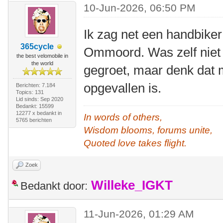
10-Jun-2026, 06:50 PM
Ik zag net een handbike
365cycle
Ommoord. Was zelf niet m
the best velomobile in
the world
gegroet, maar denk dat m
opgevallen is.
Berichten: 7.184
Topics: 131
Lid sinds: Sep 2020
Bedankt: 15599
12277 x bedankt in
In words of others,
5765 berichten
Wisdom blooms, forums unite,
Quoted love takes flight.
Zoek
Willeke_IGKT
Bedankt door:
11-Jun-2026, 01:29 AM