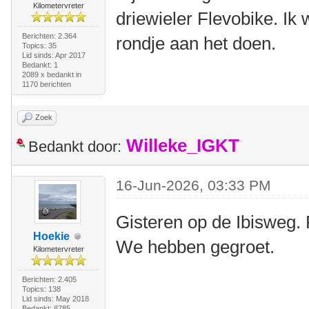
Kilometervreter
driewieler Flevobike. Ik
Berichten: 2.364
rondje aan het doen.
Topics: 35
Lid sinds: Apr 2017
Bedankt: 1
2089 x bedankt in
1170 berichten
Zoek
Willeke_IGKT
Bedankt door:
16-Jun-2026, 03:33 PM
Gisteren op de Ibisweg.
Hoekie
We hebben gegroet.
Kilometervreter
Berichten: 2.405
Topics: 138
Lid sinds: May 2018
Bedankt: 8785