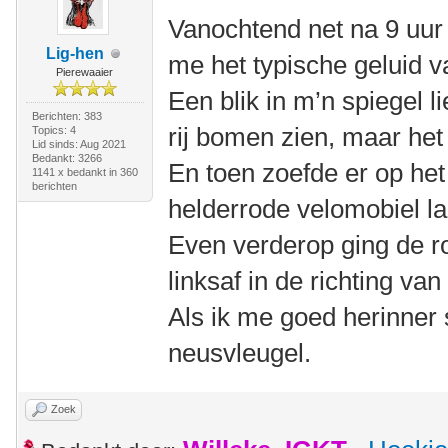
Vanochtend net na 9 uur h
Lig-hen
me het typische geluid v
Pierewaaier
Een blik in m’n spiegel l
Berichten: 383
rij bomen zien, maar het
Topics: 4
Lid sinds: Aug 2021
Bedankt: 3266
En toen zoefde er op he
1141 x bedankt in 360
berichten
helderrode velomobiel l
Even verderop ging de r
linksaf in de richting v
Als ik me goed herinner 
neusvleugel.
Zoek