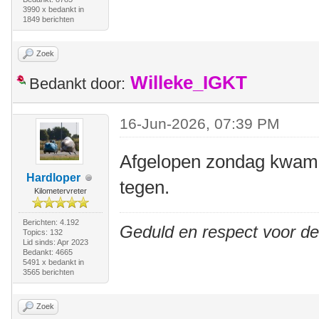
3990 x bedankt in
1849 berichten
Zoek
Willeke_IGKT
Bedankt door:
16-Jun-2026, 07:39 PM
Afgelopen zondag kwam i
Hardloper
tegen.
Kilometervreter
Berichten: 4.192
Geduld en respect voor d
Topics: 132
Lid sinds: Apr 2023
Bedankt: 4665
5491 x bedankt in
3565 berichten
Zoek