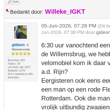
Zoek
Willeke_IGKT
Bedankt door:
05-Jun-2026, 07:28 PM
(Dit b
Jun-2026, 07:38 PM door
gideo
6:30 uur vanochtend een 
gideon
Kilometervreter
de Willemsbrug, we heb
Berichten: 851
velomobiel kom ik daar 
Topics: 30
Lid sinds: Apr 2017
a.d. Rijn?
Bedankt: 1270
913 x bedankt in 456
berichten
Eergisteren ook eens ee
een man op een rode Fle
Rotterdam. Ook die man k
vrolijk uitbundig zwaaie