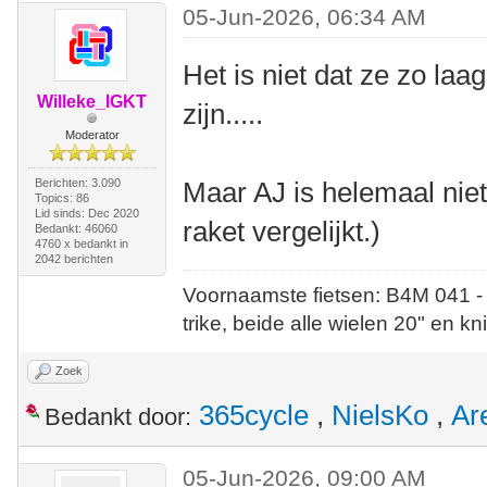
05-Jun-2026, 06:34 AM
Het is niet dat ze zo laag
Willeke_IGKT
zijn.....
Moderator
Berichten: 3.090
Maar AJ is helemaal niet
Topics: 86
Lid sinds: Dec 2020
raket vergelijkt.)
Bedankt: 46060
4760 x bedankt in
2042 berichten
Voornaamste fietsen: B4M 041 -
trike, beide alle wielen 20" en kn
Zoek
365cycle
,
NielsKo
,
Ar
Bedankt door:
05-Jun-2026, 09:00 AM