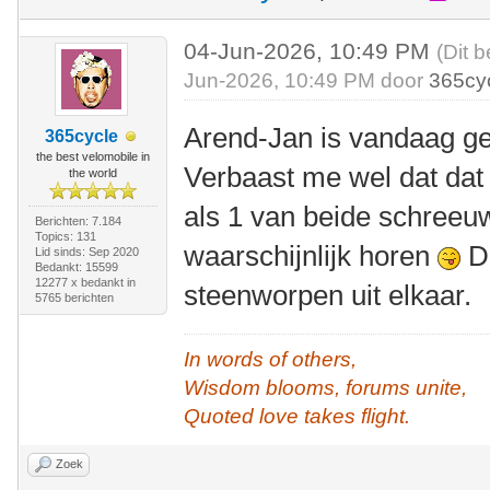
04-Jun-2026, 10:49 PM
(Dit b
Jun-2026, 10:49 PM door
365cy
Arend-Jan is vandaag ge
365cycle
the best velomobile in
Verbaast me wel dat dat 
the world
als 1 van beide schreeu
Berichten: 7.184
Topics: 131
waarschijnlijk horen
De
Lid sinds: Sep 2020
Bedankt: 15599
12277 x bedankt in
steenworpen uit elkaar.
5765 berichten
In words of others,
Wisdom blooms, forums unite,
Quoted love takes flight.
Zoek