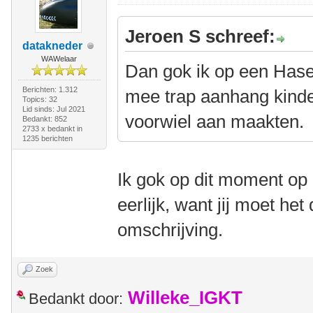
Jeroen S schreef:
datakneder
WAWelaar
Dan gok ik op een Hase
Berichten: 1.312
mee trap aanhang kinderl
Topics: 32
Lid sinds: Jul 2021
voorwiel aan maakten.
Bedankt: 852
2733 x bedankt in
1235 berichten
Ik gok op dit moment op 
eerlijk, want jij moet he
omschrijving.
Zoek
Willeke_IGKT
Bedankt door: