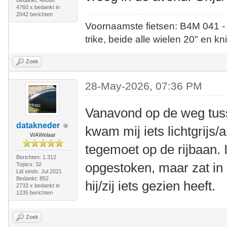
Bedankt: 46060
4760 x bedankt in
2042 berichten
Voornaamste fietsen: B4M 041 -
trike, beide alle wielen 20" en kn
Zoek
28-May-2026, 07:36 PM
Vanavond op de weg tu
datakneder
kwam mij iets lichtgrijs/
WAWelaar
tegemoet op de rijbaan. 
Berichten: 1.312
opgestoken, maar zat in 
Topics: 32
Lid sinds: Jul 2021
Bedankt: 852
hij/zij iets gezien heeft.
2733 x bedankt in
1235 berichten
Zoek