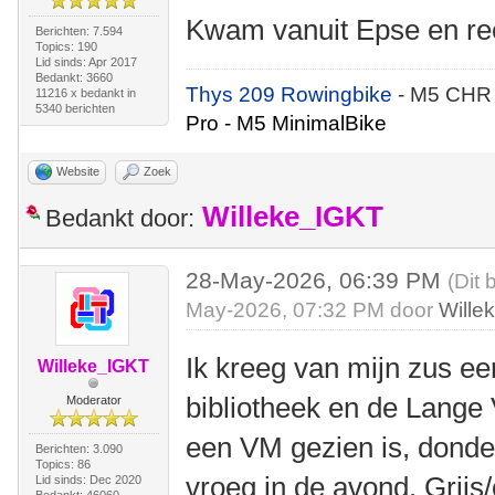
Kwam vanuit Epse en ree
Berichten: 7.594
Topics: 190
Lid sinds: Apr 2017
Bedankt: 3660
Thys 209 Rowingbike
- M5 CHR
11216 x bedankt in
5340 berichten
Pro - M5 MinimalBike
Website
Zoek
Willeke_IGKT
Bedankt door:
28-May-2026, 06:39 PM
(Dit 
May-2026, 07:32 PM door
Wille
Ik kreeg van mijn zus ee
Willeke_IGKT
bibliotheek en de Lange V
Moderator
een VM gezien is, donde
Berichten: 3.090
Topics: 86
vroeg in de avond. Grijs/
Lid sinds: Dec 2020