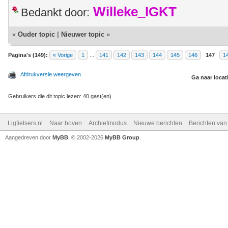
Willeke_IGKT
Bedankt door:
«
Ouder topic
|
Nieuwer topic
»
Pagina's (149):
« Vorige
1
...
141
142
143
144
145
146
147
1
Afdrukversie weergeven
Ga naar locat
Gebruikers die dit topic lezen: 40 gast(en)
Ligfietsers.nl
Naar boven
Archiefmodus
Nieuwe berichten
Berichten va
Aangedreven door
MyBB
, © 2002-2026
MyBB Group
.