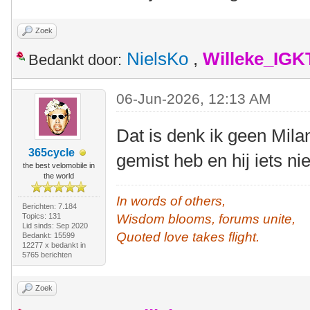
Zoek
NielsKo
,
Willeke_IGK
Bedankt door:
06-Jun-2026, 12:13 AM
Dat is denk ik geen Mila
365cycle
gemist heb en hij iets n
the best velomobile in
the world
In words of others,
Berichten: 7.184
Topics: 131
Wisdom blooms, forums unite,
Lid sinds: Sep 2020
Quoted love takes flight.
Bedankt: 15599
12277 x bedankt in
5765 berichten
Zoek