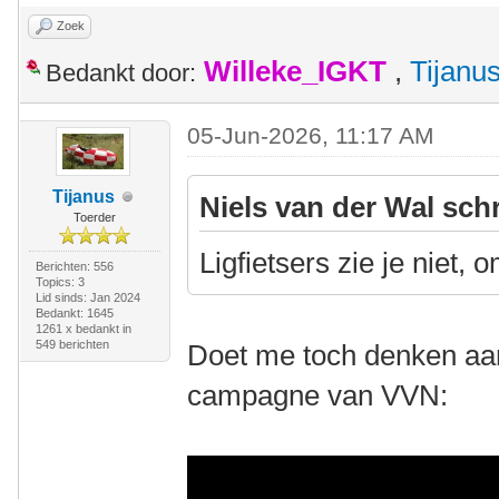
Zoek
Willeke_IGKT
,
Tijanu
Bedankt door:
05-Jun-2026, 11:17 AM
Tijanus
Niels van der Wal sch
Toerder
Ligfietsers zie je niet, 
Berichten: 556
Topics: 3
Lid sinds: Jan 2024
Bedankt: 1645
1261 x bedankt in
549 berichten
Doet me toch denken aan
campagne van VVN: