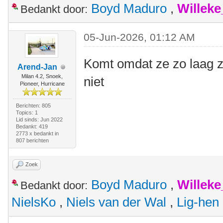
Boyd Maduro
,
Willek
Bedankt door:
05-Jun-2026, 01:12 AM
Komt omdat ze zo laag zijn
Arend-Jan
Milan 4.2, Snoek,
niet
Pioneer, Hurricane
Berichten: 805
Topics: 1
Lid sinds: Jun 2022
Bedankt: 419
2773 x bedankt in
807 berichten
Zoek
Boyd Maduro
,
Willek
Bedankt door:
NielsKo
,
Niels van der Wal
,
Lig-hen