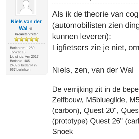
Als ik de theorie van cog
Niels van der
(automobilisten zien din
Wal
kunnen leveren):
Kilometervreter
Ligfietsers zie je niet, o
Berichten: 1.230
Topics: 16
Lid sinds: Apr 2017
Bedankt: 405
2439 x bedankt in
Niels, zen, van der Wal
957 berichten
De verrijking zit in de bep
Zelfbouw, M5blueglide, M5
(carbon), Quest 20", Que
(prototype) Quest 26" (ca
Snoek