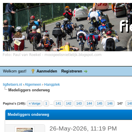
Welkom gast!
Aanmelden
Registreren
ligfietsers.nl
›
Algemeen
›
Hangplek
Medeliggers onderweg
elde waardering is 3.86
Pagina's (149):
« Vorige
1
...
141
142
143
144
145
146
147
14
Medeliggers onderweg
26-May-2026, 11:19 PM