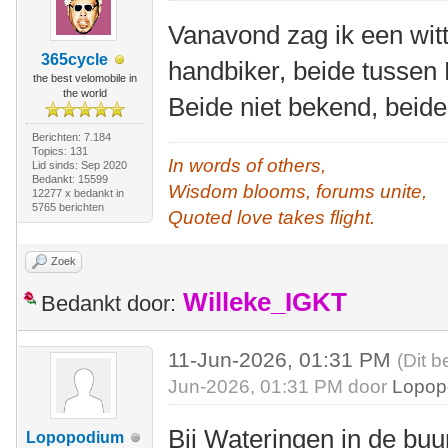
Vanavond zag ik een wit
365cycle
handbiker, beide tussen
the best velomobile in
the world
Beide niet bekend, beide
Berichten: 7.184
Topics: 131
In words of others,
Lid sinds: Sep 2020
Bedankt: 15599
Wisdom blooms, forums unite,
12277 x bedankt in
5765 berichten
Quoted love takes flight.
Zoek
Willeke_IGKT
Bedankt door:
11-Jun-2026, 01:31 PM
(Dit b
Jun-2026, 01:31 PM door
Lopop
Bij Wateringen in de buu
Lopopodium