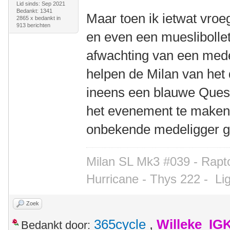
Lid sinds: Sep 2021
Bedankt: 1341
Maar toen ik ietwat vroe
2865 x bedankt in
913 berichten
en even een mueslibollet
afwachting van een mede
helpen de Milan van het 
ineens een blauwe Quest
het evenement te maken
onbekende medeligger 
Milan SL Mk3 #039 - Rapto
Hurricane - Thys 222 -
Li
Zoek
365cycle
,
Willeke_IG
Bedankt door: