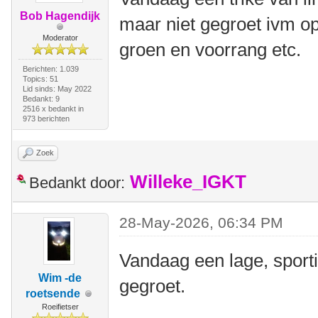
Bob Hagendijk
maar niet gegroet ivm op
Moderator
groen en voorrang etc.
Berichten: 1.039
Topics: 51
Lid sinds: May 2022
Bedankt: 9
2516 x bedankt in
973 berichten
Zoek
Willeke_IGKT
Bedankt door:
28-May-2026, 06:34 PM
Vandaag een lage, sporti
Wim -de
gegroet.
roetsende
Roeifietser