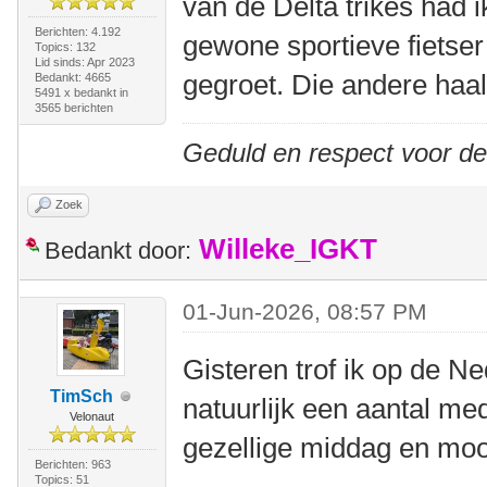
van de Delta trikes had i
Berichten: 4.192
gewone sportieve fietser
Topics: 132
Lid sinds: Apr 2023
gegroet. Die andere haald
Bedankt: 4665
5491 x bedankt in
3565 berichten
Geduld en respect voor d
Zoek
Willeke_IGKT
Bedankt door:
01-Jun-2026, 08:57 PM
Gisteren trof ik op de N
TimSch
natuurlijk een aantal me
Velonaut
gezellige middag en moo
Berichten: 963
Topics: 51