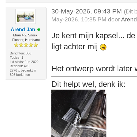
30-May-2026, 09:43 PM
(Dit 
May-2026, 10:35 PM door
Arend
Arend-Jan
Je kent mijn kapsel... de
Milan 4.2, Snoek,
Pioneer, Hurricane
ligt achter mij
Berichten: 806
Topics: 1
Lid sinds: Jun 2022
Het ontwerp wordt later 
Bedankt: 419
2776 x bedankt in
808 berichten
Dit helpt wel, denk ik: