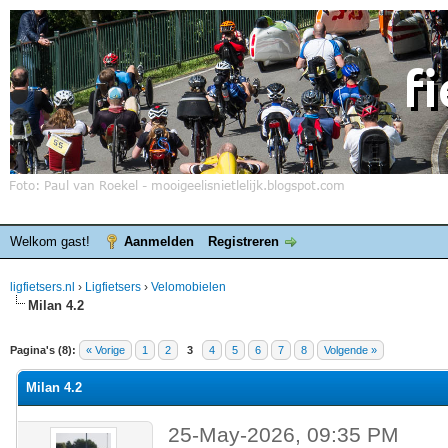
Welkom gast!
Aanmelden
Registreren
ligfietsers.nl
›
Ligfietsers
›
Velomobielen
Milan 4.2
elde waardering is 0
Pagina's (8):
« Vorige
1
2
3
4
5
6
7
8
Volgende »
Milan 4.2
25-May-2026, 09:35 PM