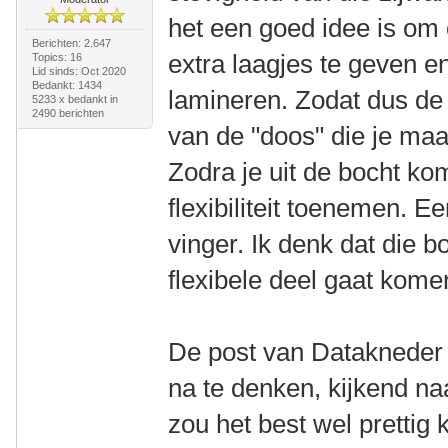
het een goed idee is om 
Berichten: 2.647
extra laagjes te geven e
Topics: 16
Lid sinds: Oct 2020
Bedankt: 1434
lamineren. Zodat dus de 
5233 x bedankt in
2490 berichten
van de "doos" die je maa
Zodra je uit de bocht ko
flexibiliteit toenemen. 
vinger. Ik denk dat die b
flexibele deel gaat kome
De post van Datakneder 
na te denken, kijkend naar
zou het best wel prettig