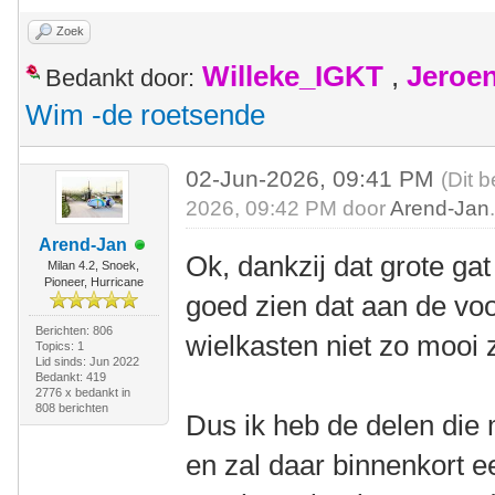
Zoek
Willeke_IGKT
,
Jeroe
Bedankt door:
Wim -de roetsende
02-Jun-2026, 09:41 PM
(Dit 
2026, 09:42 PM door
Arend-Jan
Arend-Jan
Ok, dankzij dat grote gat
Milan 4.2, Snoek,
Pioneer, Hurricane
goed zien dat aan de voo
Berichten: 806
wielkasten niet zo mooi z
Topics: 1
Lid sinds: Jun 2022
Bedankt: 419
2776 x bedankt in
808 berichten
Dus ik heb de delen die 
en zal daar binnenkort 