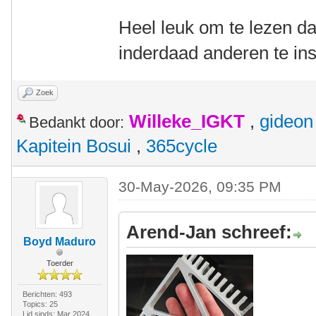
Heel leuk om te lezen da
inderdaad anderen te in
Zoek
Willeke_IGKT
,
gideon
Bedankt door:
Kapitein Bosui
,
365cycle
30-May-2026, 09:35 PM
Arend-Jan schreef:
Boyd Maduro
Toerder
Berichten: 493
Topics: 25
Lid sinds: Mar 2024