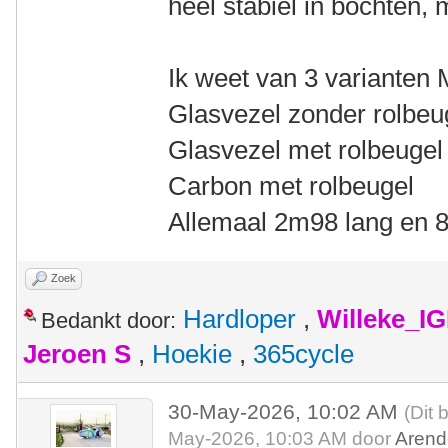
heel stabiel in bochten, 
Ik weet van 3 varianten M
Glasvezel zonder rolbeu
Glasvezel met rolbeugel
Carbon met rolbeugel
Allemaal 2m98 lang en 
Zoek
Hardloper
,
Willeke_I
Bedankt door:
Jeroen S
,
Hoekie
,
365cycle
30-May-2026, 10:02 AM
(Dit 
May-2026, 10:03 AM door
Arend