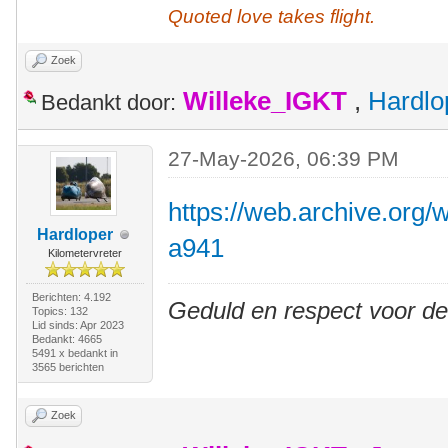
Quoted love takes flight.
Zoek
Willeke_IGKT
,
Hardlo
Bedankt door:
27-May-2026, 06:39 PM
https://web.archive.org
Hardloper
a941
Kilometervreter
Berichten: 4.192
Geduld en respect voor d
Topics: 132
Lid sinds: Apr 2023
Bedankt: 4665
5491 x bedankt in
3565 berichten
Zoek