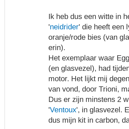
Ik heb dus een witte in h
'
neidrider
' die heeft een
oranje/rode bies (van gl
erin).
Het exemplaar waar Eggert
(en glasvezel), had tijd
motor. Het lijkt mij dege
van vond, door Trioni, ma
Dus er zijn minstens 2 w
'
Ventoux
', in glasvezel.
dus mijn kit in carbon, d