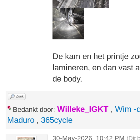
De kam en het printje z
lamineren, en dan vast 
de body.
Zoek
Willeke_IGKT
,
Wim -d
Bedankt door:
Maduro
,
365cycle
30-May-2026, 10:42 PM
(Dit 