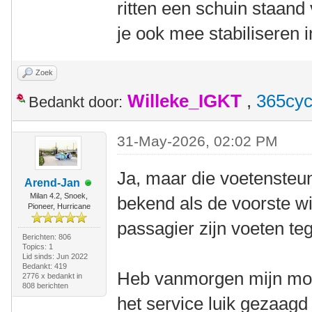
ritten een schuin staand
je ook mee stabiliseren i
Zoek
Willeke_IGKT
,
365cyc
Bedankt door:
31-May-2026, 02:02 PM
Ja, maar die voetensteune
Arend-Jan
Milan 4.2, Snoek,
bekend als de voorste wi
Pioneer, Hurricane
passagier zijn voeten te
Berichten: 806
Topics: 1
Lid sinds: Jun 2022
Bedankt: 419
Heb vanmorgen mijn moe
2776 x bedankt in
808 berichten
het service luik gezaagd