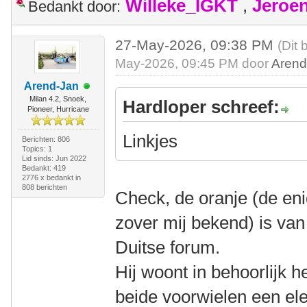
Willeke_IGKT
,
Jeroe
Bedankt door:
27-May-2026, 09:38 PM
(Dit 
May-2026, 09:45 PM door
Arend
Arend-Jan
Milan 4.2, Snoek,
Hardloper schreef:
Pioneer, Hurricane
Linkjes
Berichten: 806
Topics: 1
Lid sinds: Jun 2022
Bedankt: 419
2776 x bedankt in
808 berichten
Check, de oranje (de en
zover mij bekend) is van 
Duitse forum.
Hij woont in behoorlijk h
beide voorwielen een el