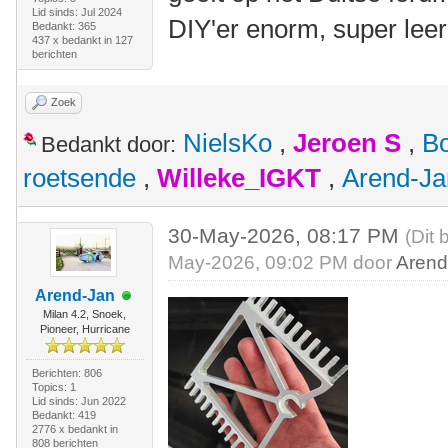
Lid sinds: Jul 2024
DIY'er enorm, super lee
Bedankt: 365
437 x bedankt in 127
berichten
Zoek
NielsKo
,
Jeroen S
,
B
Bedankt door:
roetsende
,
Willeke_IGKT
,
Arend-Ja
30-May-2026, 08:17 PM
(Dit 
May-2026, 09:02 PM door
Arend
Arend-Jan
Milan 4.2, Snoek,
Pioneer, Hurricane
Berichten: 806
Topics: 1
Lid sinds: Jun 2022
Bedankt: 419
2776 x bedankt in
808 berichten