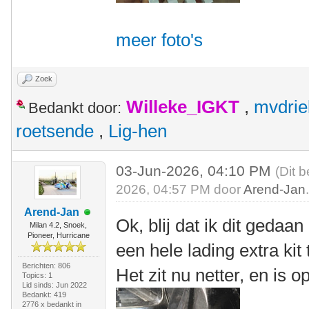
meer foto's
Zoek
Willeke_IGKT
,
mvdrie
Bedankt door:
roetsende
,
Lig-hen
03-Jun-2026, 04:10 PM
(Dit 
2026, 04:57 PM door
Arend-Jan
Arend-Jan
Ok, blij dat ik dit gedaa
Milan 4.2, Snoek,
Pioneer, Hurricane
een hele lading extra ki
Berichten: 806
Het zit nu netter, en is 
Topics: 1
Lid sinds: Jun 2022
Bedankt: 419
2776 x bedankt in