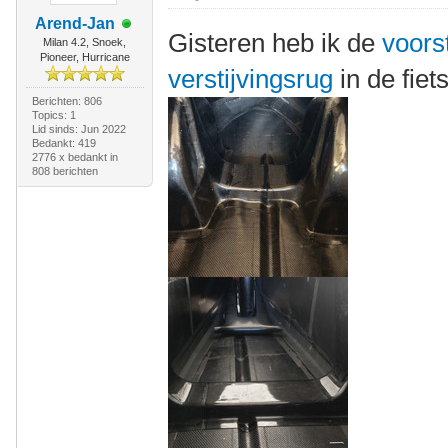
Arend-Jan
Gisteren heb ik de
voors
Milan 4.2, Snoek,
Pioneer, Hurricane
verstijvingsrug
in de fiet
Berichten: 806
Topics: 1
Lid sinds: Jun 2022
Bedankt: 419
2776 x bedankt in
808 berichten