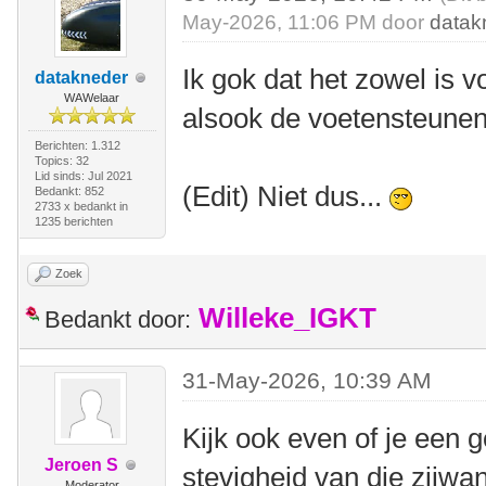
May-2026, 11:06 PM door
datak
Ik gok dat het zowel is vo
datakneder
WAWelaar
alsook de voetensteunen 
Berichten: 1.312
Topics: 32
Lid sinds: Jul 2021
(Edit) Niet dus...
Bedankt: 852
2733 x bedankt in
1235 berichten
Zoek
Willeke_IGKT
Bedankt door:
31-May-2026, 10:39 AM
Kijk ook even of je een g
Jeroen S
stevigheid van die zijwa
Moderator