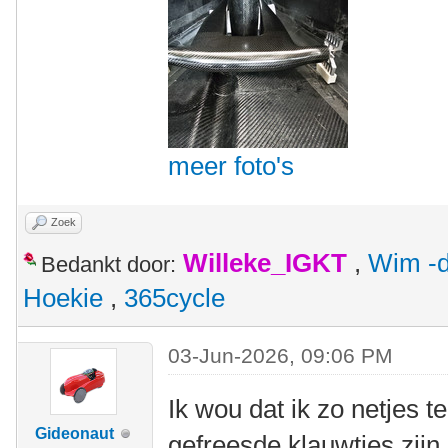
meer foto's
Zoek
Willeke_IGKT
,
Wim -d
Bedankt door:
Hoekie
,
365cycle
03-Jun-2026, 09:06 PM
Ik wou dat ik zo netjes t
Gideonaut
gefreesde klauwtjes zijn 