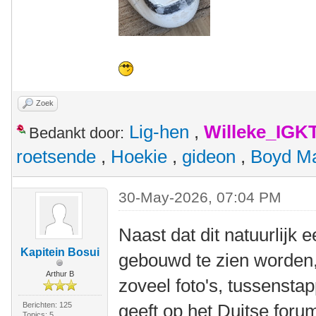
Zoek
Lig-hen
,
Willeke_IGK
Bedankt door:
roetsende
,
Hoekie
,
gideon
,
Boyd M
30-May-2026, 07:04 PM
Naast dat dit natuurlijk 
Kapitein Bosui
gebouwd te zien worden, 
Arthur B
zoveel foto's, tussensta
Berichten: 125
geeft op het Duitse foru
Topics: 5