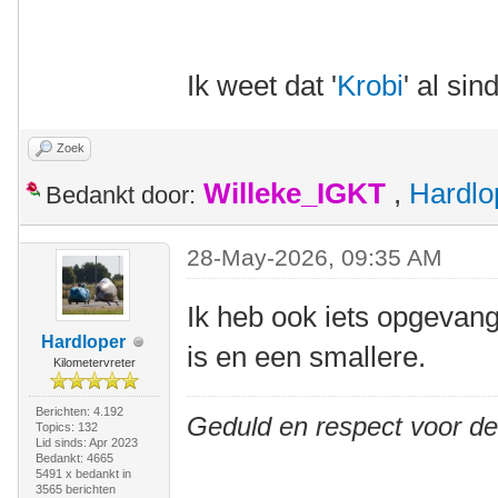
Ik weet dat '
Krobi
' al sin
Zoek
Willeke_IGKT
,
Hardlo
Bedankt door:
28-May-2026, 09:35 AM
Ik heb ook iets opgevang
Hardloper
is en een smallere.
Kilometervreter
Berichten: 4.192
Geduld en respect voor d
Topics: 132
Lid sinds: Apr 2023
Bedankt: 4665
5491 x bedankt in
3565 berichten