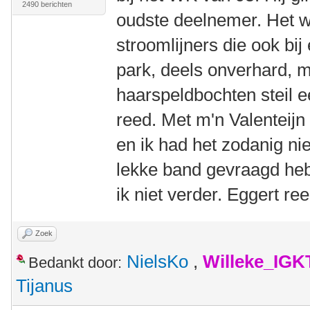
2490 berichten
oudste deelnemer. Het 
stroomlijners die ook bij 
park, deels onverhard, 
haarspeldbochten steil 
reed. Met m'n Valenteijn 
en ik had het zodanig nie
lekke band gevraagd heb
ik niet verder. Eggert re
Zoek
NielsKo
,
Willeke_IGK
Bedankt door:
Tijanus