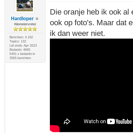
Die oranje heb ik ook al
Hardloper
ook op foto's. Maar dat e
Kilometervreter
ik dan weer niet.
Berichten: 4.192
Topics: 132
Lid sinds: Apr 2023
Bedankt: 4665
5491 x bedankt in
3565 berichten