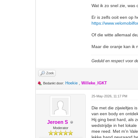
Wat ik zo snel zie, was 
Er is zelfs ooit een op 
https://www.velomobilfo
Of die witte allemaal de
Maar die oranje kan ik n
Geduld en respect voor 
Zoek
Hoekie
,
Willeke_IGKT
Bedankt door:
25-May-2026, 11:17 PM
Die met die zijwieltjes
van een body en ontdekt 
Hij ging best hard, als
Jeroen S
wedstrijdje in het loka
Moderator
mee reed. Met m'n Valent
lekke band gevraagd heb