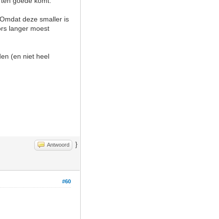
l ten goede komt.
 Omdat deze smaller is
fors langer moest
den (en niet heel
}
Antwoord
#60