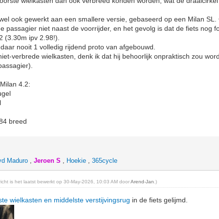
voorste wielkasten dan ook verbreed konden worden, wat de draaicirke
 wel ook gewerkt aan een smallere versie, gebaseerd op een Milan SL.
 passagier niet naast de voorrijder, en het gevolg is dat de fiets nog 
 (3.30m ipv 2.98!).
s daar nooit 1 volledig rijdend proto van afgebouwd.
 niet-verbrede wielkasten, denk ik dat hij behoorlijk onpraktisch zou wor
passagier).
Milan 4.2:
ugel
l
 84 breed
yd Maduro
,
Jeroen S
,
Hoekie
,
365cycle
ericht is het laatst bewerkt op 30-May-2026, 10:03 AM door
Arend-Jan
.)
ste wielkasten en middelste verstijvingsrug
in de fiets gelijmd.