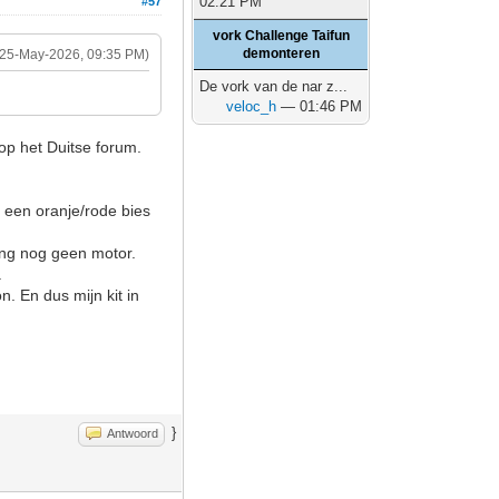
02:21 PM
#57
vork Challenge Taifun
demonteren
(25-May-2026, 09:35 PM)
De vork van de nar z...
veloc_h
— 01:46 PM
 op het Duitse forum.
n een oranje/rode bies
ging nog geen motor.
.
n. En dus mijn kit in
}
Antwoord