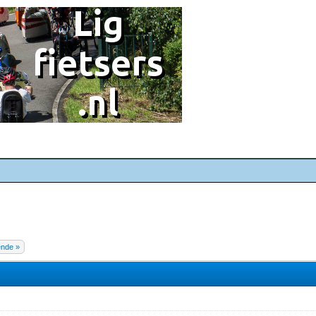
ende »