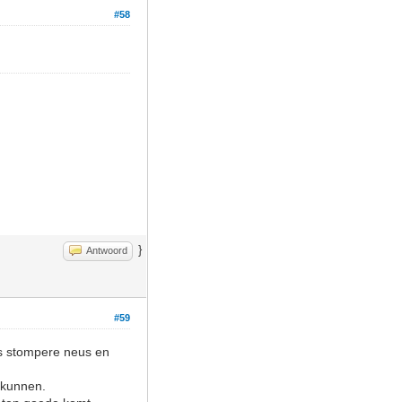
#58
}
Antwoord
#59
ts stompere neus en
 kunnen.