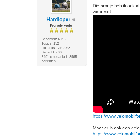
Die oranje heb ik ook al
weer niet.
Hardloper
Kilometervreter
Berichten: 4.192
Topics: 132
Lid sinds: Apr 2023
Bedankt: 4665
5491 x bedankt in 3565
berichten
https://www.velomobilfo
Maar er is ook een gele
https://www.velomobilfo