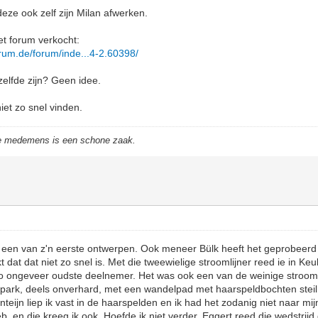
deze ook zelf zijn Milan afwerken.
het forum verkocht:
rum.de/forum/inde...4-2.60398/
zelfde zijn? Geen idee.
iet zo snel vinden.
de medemens is een schone zaak.
 is een van z'n eerste ontwerpen. Ook meneer Bülk heeft het geprobeerd
dat dat niet zo snel is. Met die tweewielige stroomlijner reed ie in Keu
 zo ongeveer oudste deelnemer. Het was ook een van de weinige stroomli
le park, deels onverhard, met een wandelpad met haarspeldbochten stei
eijn liep ik vast in de haarspelden en ik had het zodanig niet naar mij
, en die kreeg ik ook. Hoefde ik niet verder. Eggert reed die wedstrijd