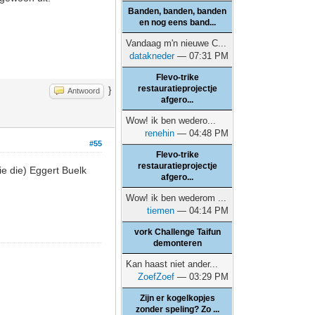
Banden, banden, banden
en nog eens band...
Vandaag m'n nieuwe C...
datakneder
— 07:31 PM
Flevo-trike
restauratieprojectje
}
Antwoord
afgero...
Wow! ik ben wedero...
renehin
— 04:48 PM
#55
Flevo-trike
restauratieprojectje
ie die) Eggert Buelk
afgero...
Wow! ik ben wederom ...
tiemen
— 04:14 PM
vork Challenge Taifun
demonteren
Kan haast niet ander...
ZoefZoef
— 03:29 PM
Zijn er kogelkopjes
zonder speling? Zo ...