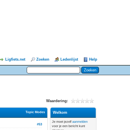
Ligfiets.net
Zoeken
Ledenlijst
Help
Waardering:
Topic Modes
Welkom
Je moet jezelf
aanmelden
#53
voor je een bericht kunt