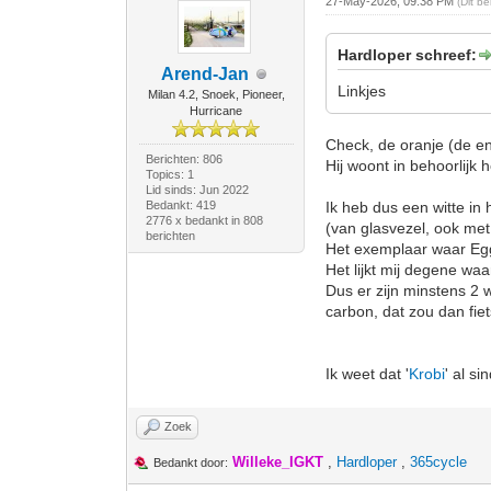
27-May-2026, 09:38 PM
(Dit b
Hardloper schreef:
Arend-Jan
Linkjes
Milan 4.2, Snoek, Pioneer,
Hurricane
Check, de oranje (de en
Berichten: 806
Hij woont in behoorlijk
Topics: 1
Lid sinds: Jun 2022
Bedankt: 419
Ik heb dus een witte in 
2776 x bedankt in 808
(van glasvezel, ook met
berichten
Het exemplaar waar Egge
Het lijkt mij degene waa
Dus er zijn minstens 2 w
carbon, dat zou dan fie
Ik weet dat '
Krobi
' al si
Zoek
Willeke_IGKT
,
Hardloper
,
365cycle
Bedankt door: