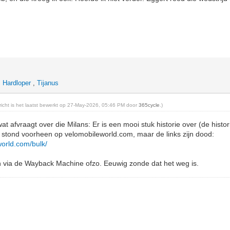
,
Hardloper
,
Tijanus
ericht is het laatst bewerkt op 27-May-2026, 05:46 PM door
365cycle
.)
at afvraagt over die Milans: Er is een mooi stuk historie over (de histor
 stond voorheen op velomobileworld.com, maar de links zijn dood:
world.com/bulk/
n via de Wayback Machine ofzo. Eeuwig zonde dat het weg is.