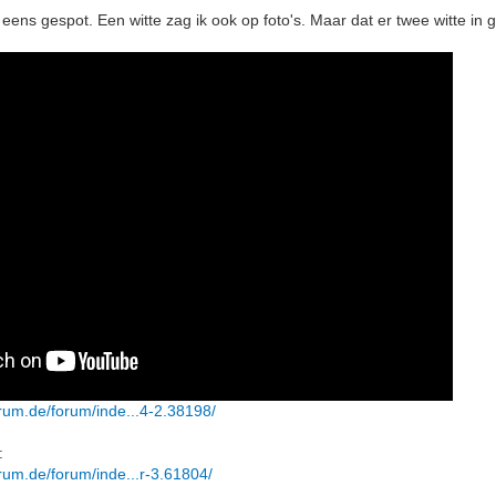
 eens gespot. Een witte zag ik ook op foto's. Maar dat er twee witte in g
rum.de/forum/inde...4-2.38198/
:
rum.de/forum/inde...r-3.61804/