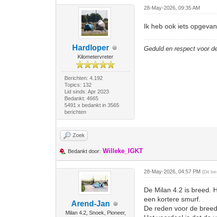
28-May-2026, 09:35 AM
Ik heb ook iets opgevan
Hardloper
Geduld en respect voor 
Kilometervreter
Berichten: 4.192
Topics: 132
Lid sinds: Apr 2023
Bedankt: 4665
5491 x bedankt in 3565
berichten
Zoek
Willeke_IGKT
Bedankt door:
28-May-2026, 04:57 PM
(Dit b
De Milan 4.2 is breed. 
een kortere smurf.
Arend-Jan
De reden voor de breedt
Milan 4.2, Snoek, Pioneer,