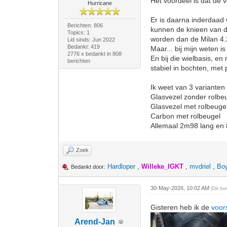
Het voordeel is dat de 
Hurricane
Er is daarna inderdaad
Berichten: 806
kunnen de knieen van de
Topics: 1
worden dan de Milan 4.2
Lid sinds: Jun 2022
Bedankt: 419
Maar... bij mijn weten i
2776 x bedankt in 808
En bij die wielbasis, en
berichten
stabiel in bochten, met 
Ik weet van 3 varianten 
Glasvezel zonder rolbe
Glasvezel met rolbeuge
Carbon met rolbeugel
Allemaal 2m98 lang en
Zoek
Hardloper
,
Willeke_IGKT
,
mvdriel
,
Bo
Bedankt door:
30-May-2026, 10:02 AM
(Dit b
Gisteren heb ik de
voor
Arend-Jan