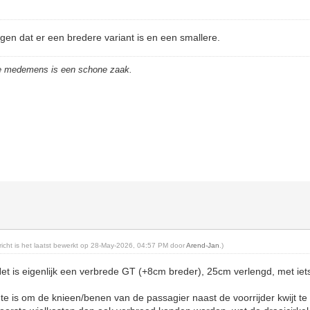
gen dat er een bredere variant is en een smallere.
de medemens is een schone zaak.
ericht is het laatst bewerkt op 28-May-2026, 04:57 PM door
Arend-Jan
.)
Het is eigenlijk een verbrede GT (+8cm breder), 25cm verlengd, met ie
e is om de knieen/benen van de passagier naast de voorrijder kwijt te