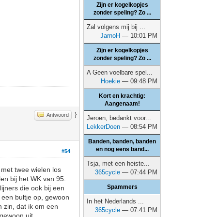
Zijn er kogelkopjes
zonder speling? Zo ...
Zal volgens mij bij ...
JarnoH
— 10:01 PM
Zijn er kogelkopjes
zonder speling? Zo ...
A Geen voelbare spel...
Hoekie
— 09:48 PM
Kort en krachtig:
Aangenaam!
}
Antwoord
Jeroen, bedankt voor...
LekkerDoen
— 08:54 PM
Banden, banden, banden
en nog eens band...
#54
Tsja, met een heiste...
 met twee wielen los
365cycle
— 07:44 PM
len bij het WK van 95.
Spammers
jners die ook bij een
l een bultje op, gewoon
In het Nederlands ...
n zin, dat ik om een
365cycle
— 07:41 PM
 gewoon uit.