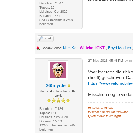
Berichten: 2.647
Topics: 16
Lid sinds: Oct 2020
Bedankt: 1434
5233 x bedankt in 2490
berichten
Zoek
NielsKo
,
Willeke_IGKT
,
Boyd Maduro
Bedankt door:
27-May-2026, 05:45 PM
(Dit b
Voor iedereen die zich w
(heeft) geschreven. Dat
https://www.velomobile
365cycle
the best velomobile in the
Misschien nog te vinde
world
In words of others,
Berichten: 7.184
Wisdom blooms, forums unite,
Topics: 131
Quoted love takes flight.
Lid sinds: Sep 2020
Bedankt: 15599
12277 x bedankt in 5765
berichten