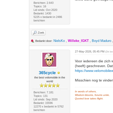
Berichten: 2.643
Topics: 16
Lid sinds: Oct 2020
Bedankt: 1430
5225 x bedankt in 2486
berichten
Zoek
NielsKo
,
Willeke_IGKT
,
Boyd Maduro
Bedankt door:
27-May-2026, 05:45 PM
(Dit b
Voor iedereen die zich w
(heeft) geschreven. Dat
https://www.velomobile
365cycle
the best velomobile in the
Misschien nog te vinde
world
In words of others,
Berichten: 7.181
Wisdom blooms, forums unite,
Topics: 131
Quoted love takes flight.
Lid sinds: Sep 2020
Bedankt: 15596
12270 x bedankt in 5762
berichten