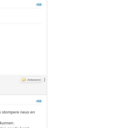
#58
}
Antwoord
#59
ts stompere neus en
 kunnen.