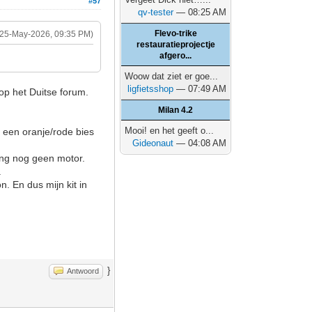
#57
qv-tester
— 08:25 AM
Flevo-trike
(25-May-2026, 09:35 PM)
restauratieprojectje
afgero...
Woow dat ziet er goe...
ligfietsshop
— 07:49 AM
 op het Duitse forum.
Milan 4.2
Mooi! en het geeft o...
n een oranje/rode bies
Gideonaut
— 04:08 AM
ging nog geen motor.
.
n. En dus mijn kit in
}
Antwoord