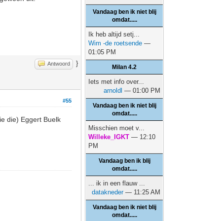
Vandaag ben ik niet blij
omdat.....
Ik heb altijd setj...
Wim -de roetsende
—
01:05 PM
}
Antwoord
Milan 4.2
Iets met info over...
arnoldl
— 01:00 PM
#55
Vandaag ben ik niet blij
omdat.....
ie die) Eggert Buelk
Misschien moet v...
Willeke_IGKT
— 12:10
PM
Vandaag ben ik blij
omdat.....
... ik in een flauw ...
datakneder
— 11:25 AM
Vandaag ben ik niet blij
omdat.....