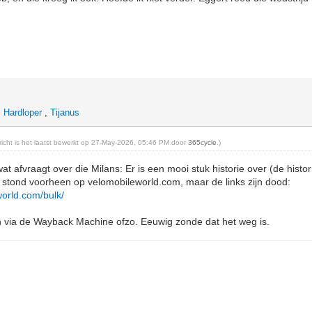
,
Hardloper
,
Tijanus
ericht is het laatst bewerkt op 27-May-2026, 05:46 PM door
365cycle
.)
at afvraagt over die Milans: Er is een mooi stuk historie over (de histor
 stond voorheen op velomobileworld.com, maar de links zijn dood:
world.com/bulk/
n via de Wayback Machine ofzo. Eeuwig zonde dat het weg is.