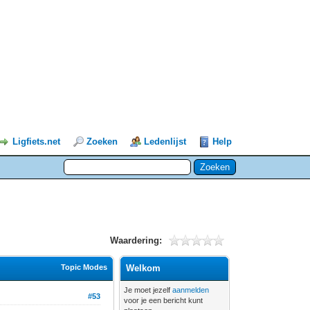
Ligfiets.net
Zoeken
Ledenlijst
Help
Waardering:
Topic Modes
Welkom
Je moet jezelf
aanmelden
#53
voor je een bericht kunt