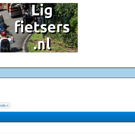
ende »