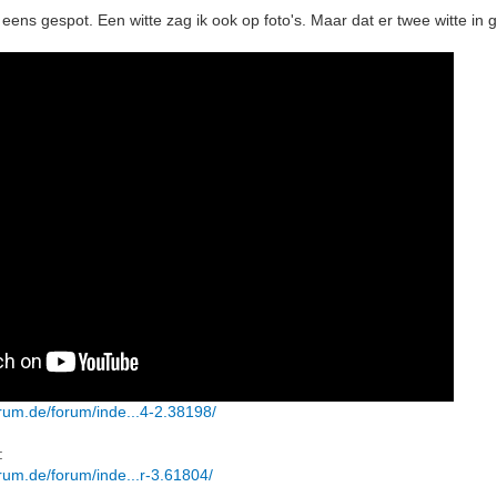
 eens gespot. Een witte zag ik ook op foto's. Maar dat er twee witte in g
rum.de/forum/inde...4-2.38198/
:
rum.de/forum/inde...r-3.61804/