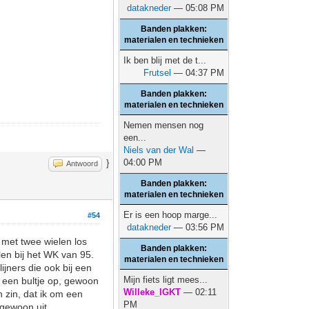
datakneder
— 05:08 PM
Banden plakken:
materialen en technieken
Ik ben blij met de t...
Frutsel
— 04:37 PM
Banden plakken:
materialen en technieken
Nemen mensen nog
een...
Niels van der Wal
—
04:00 PM
}
Antwoord
Banden plakken:
materialen en technieken
Er is een hoop marge...
#54
datakneder
— 03:56 PM
 met twee wielen los
Banden plakken:
len bij het WK van 95.
materialen en technieken
jners die ook bij een
Mijn fiets ligt mees...
l een bultje op, gewoon
Willeke_IGKT
— 02:11
n zin, dat ik om een
PM
 gewoon uit.