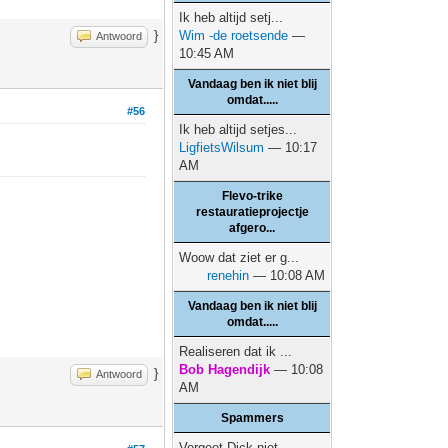
Ik heb altijd setj...
}
Wim -de roetsende
—
Antwoord
10:45 AM
Vandaag ben ik niet blij
omdat.....
#56
Ik heb altijd setjes...
LigfietsWilsum
— 10:17
AM
Flevo-trike
restauratieprojectje
afgero...
Woow dat ziet er g...
renehin
— 10:08 AM
Vandaag ben ik niet blij
omdat.....
Realiseren dat ik ...
Bob Hagendijk
— 10:08
}
Antwoord
AM
Spammers
Vergeet Dick niet…...