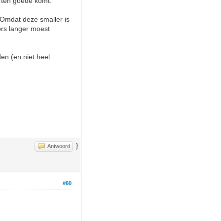
l ten goede komt.
 Omdat deze smaller is
fors langer moest
den (en niet heel
}
Antwoord
#60