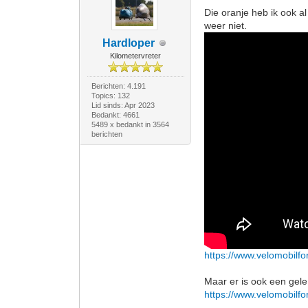
Die oranje heb ik ook al
weer niet.
Hardloper
Kilometervreter
Berichten: 4.191
Topics: 132
Lid sinds: Apr 2023
Bedankt: 4661
5489 x bedankt in 3564
berichten
https://www.velomobilfo
Maar er is ook een gele
https://www.velomobilfo