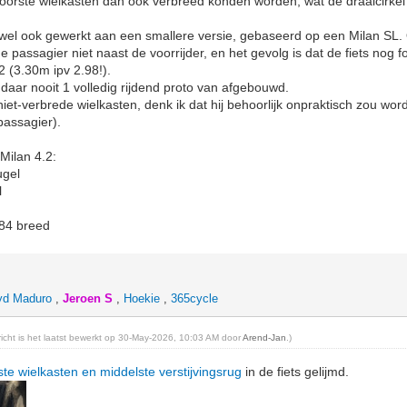
voorste wielkasten dan ook verbreed konden worden, wat de draaicirke
 wel ook gewerkt aan een smallere versie, gebaseerd op een Milan SL.
 passagier niet naast de voorrijder, en het gevolg is dat de fiets nog 
 (3.30m ipv 2.98!).
s daar nooit 1 volledig rijdend proto van afgebouwd.
 niet-verbrede wielkasten, denk ik dat hij behoorlijk onpraktisch zou wor
passagier).
Milan 4.2:
ugel
l
 84 breed
yd Maduro
,
Jeroen S
,
Hoekie
,
365cycle
ericht is het laatst bewerkt op 30-May-2026, 10:03 AM door
Arend-Jan
.)
ste wielkasten en middelste verstijvingsrug
in de fiets gelijmd.