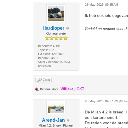
28-May-2026, 09:35 AM
Ik heb ook iets opgevan
Hardloper
Geduld en respect voor 
Kilometervreter
Berichten: 4.191
Topics: 132
Lid sinds: Apr 2023
Bedankt: 4661
5489 x bedankt in 3564
berichten
Zoek
Willeke_IGKT
Bedankt door:
28-May-2026, 04:57 PM
(Dit b
De Milan 4.2 is breed. 
een kortere smurf.
Arend-Jan
De reden voor de breedt
Milan 4.2, Snoek, Pioneer,