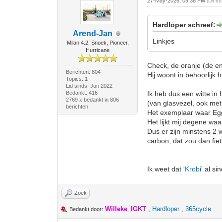
27-May-2026, 09:38 PM
(Dit b
Hardloper schreef:
Arend-Jan
Linkjes
Milan 4.2, Snoek, Pioneer,
Hurricane
Check, de oranje (de en
Berichten: 804
Hij woont in behoorlijk
Topics: 1
Lid sinds: Jun 2022
Bedankt: 416
Ik heb dus een witte in 
2769 x bedankt in 806
(van glasvezel, ook met
berichten
Het exemplaar waar Egge
Het lijkt mij degene waa
Dus er zijn minstens 2 w
carbon, dat zou dan fie
Ik weet dat '
Krobi
' al si
Zoek
Willeke_IGKT
,
Hardloper
,
365cycle
Bedankt door: