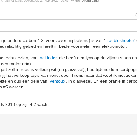
ericht is het laatst bewerkt op 27-May-2026, 09:45 PM door
Arend-Jan
.)
ige andere carbon 4.2, voor zover mij bekend) is van '
Troubleshooter
'
 heuvelachtig gebied en heeft in beide voorwielen een elektromotor.
het echt gezien, van '
neidrider
' die heeft een lynx op de zijkant staan e
 een motor erin).
rt zelf in reed is volledig wit (en glasvezel), had tijdens de recordpo
r jij het verkoop topic van vond, door Trioni, maar dat weet ik niet zeker
itte en dus een gele van '
Ventoux
', in glasvezel. En een oranje in carbo
ts #5 worden.
nds 2018 op zijn 4.2 wacht...