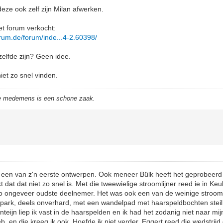
deze ook zelf zijn Milan afwerken.
het forum verkocht:
rum.de/forum/inde...4-2.60398/
zelfde zijn? Geen idee.
iet zo snel vinden.
de medemens is een schone zaak.
 is een van z'n eerste ontwerpen. Ook meneer Bülk heeft het geprobeerd
dat dat niet zo snel is. Met die tweewielige stroomlijner reed ie in Keu
 zo ongeveer oudste deelnemer. Het was ook een van de weinige stroomli
le park, deels onverhard, met een wandelpad met haarspeldbochten stei
eijn liep ik vast in de haarspelden en ik had het zodanig niet naar mij
, en die kreeg ik ook. Hoefde ik niet verder. Eggert reed die wedstrijd