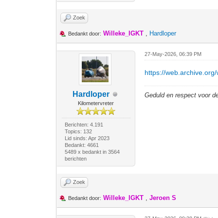
Zoek
Willeke_IGKT
,
Hardloper
Bedankt door:
27-May-2026, 06:39 PM
https://web.archive.or
Hardloper
Geduld en respect voor 
Kilometervreter
Berichten: 4.191
Topics: 132
Lid sinds: Apr 2023
Bedankt: 4661
5489 x bedankt in 3564
berichten
Zoek
Willeke_IGKT
,
Jeroen S
Bedankt door: