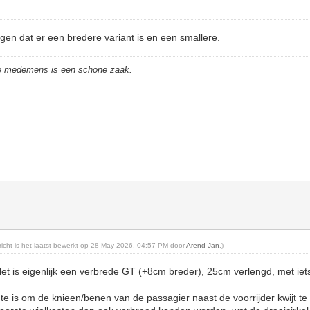
gen dat er een bredere variant is en een smallere.
de medemens is een schone zaak.
ericht is het laatst bewerkt op 28-May-2026, 04:57 PM door
Arend-Jan
.)
Het is eigenlijk een verbrede GT (+8cm breder), 25cm verlengd, met ie
e is om de knieen/benen van de passagier naast de voorrijder kwijt te