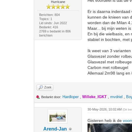
Het voordeel is dat de 
Hurricane
Er is daarna inderdaad
Berichten: 804
kunnen de knieen van de
Topics: 1
worden dan de Milan 4.2
Lid sinds: Jun 2022
Bedankt: 416
Maar... bij mijn weten i
2769 x bedankt in 806
En bij die wielbasis, en
berichten
stabiel in bochten, met 
Ik weet van 3 varianten 
Glasvezel zonder rolbe
Glasvezel met rolbeuge
Carbon met rolbeugel
Allemaal 2m98 lang en
Zoek
Hardloper
,
Willeke_IGKT
,
mvdriel
,
Bo
Bedankt door:
30-May-2026, 10:02 AM
(Dit b
Gisteren heb ik de
voor
Arend-Jan