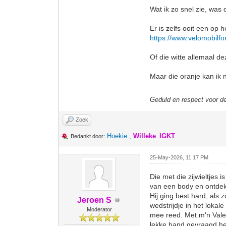
Wat ik zo snel zie, was 
Er is zelfs ooit een op 
https://www.velomobilfo
Of die witte allemaal de
Maar die oranje kan ik n
Geduld en respect voor 
Zoek
Hoekie
,
Willeke_IGKT
Bedankt door:
25-May-2026, 11:17 PM
Die met die zijwieltjes
van een body en ontdekt 
Hij ging best hard, als
Jeroen S
wedstrijdje in het loka
Moderator
mee reed. Met m'n Valent
lekke band gevraagd heb