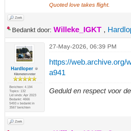
Quoted love takes flight.
Zoek
Willeke_IGKT
,
Hardlo
Bedankt door:
27-May-2026, 06:39 PM
https://web.archive.org
Hardloper
a941
Kilometervreter
Berichten: 4.194
Geduld en respect voor d
Topics: 132
Lid sinds: Apr 2023
Bedankt: 4666
5493 x bedankt in
3567 berichten
Zoek