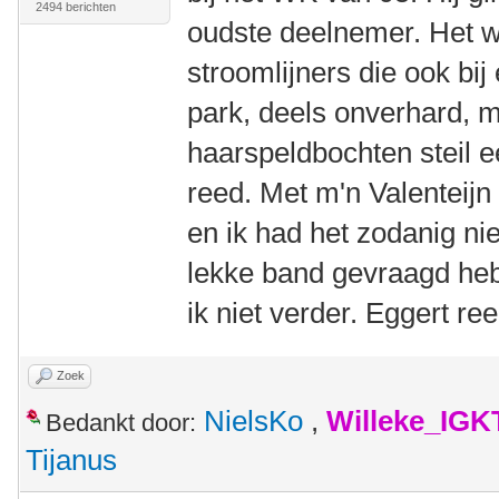
2494 berichten
oudste deelnemer. Het 
stroomlijners die ook bij 
park, deels onverhard, 
haarspeldbochten steil 
reed. Met m'n Valenteijn 
en ik had het zodanig nie
lekke band gevraagd heb
ik niet verder. Eggert re
Zoek
NielsKo
,
Willeke_IGK
Bedankt door:
Tijanus