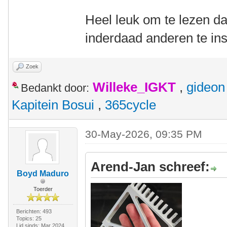
Heel leuk om te lezen da
inderdaad anderen te in
Zoek
Willeke_IGKT
,
gideon
Bedankt door:
Kapitein Bosui
,
365cycle
30-May-2026, 09:35 PM
Arend-Jan schreef:
Boyd Maduro
Toerder
Berichten: 493
Topics: 25
Lid sinds: Mar 2024