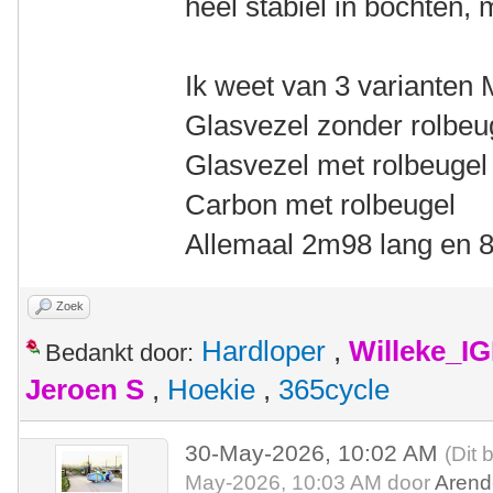
heel stabiel in bochten, 
Ik weet van 3 varianten M
Glasvezel zonder rolbeu
Glasvezel met rolbeugel
Carbon met rolbeugel
Allemaal 2m98 lang en 
Zoek
Hardloper
,
Willeke_I
Bedankt door:
Jeroen S
,
Hoekie
,
365cycle
30-May-2026, 10:02 AM
(Dit 
May-2026, 10:03 AM door
Arend