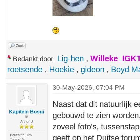
Zoek
Lig-hen
,
Willeke_IGK
Bedankt door:
roetsende
,
Hoekie
,
gideon
,
Boyd M
30-May-2026, 07:04 PM
Naast dat dit natuurlijk 
Kapitein Bosui
gebouwd te zien worden, 
Arthur B
zoveel foto's, tussensta
Berichten: 125
geeft op het Duitse foru
Topics: 5