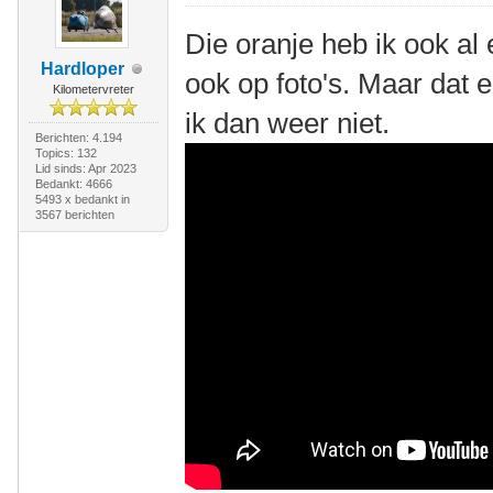
Die oranje heb ik ook al
Hardloper
ook op foto's. Maar dat e
Kilometervreter
ik dan weer niet.
Berichten: 4.194
Topics: 132
Lid sinds: Apr 2023
Bedankt: 4666
5493 x bedankt in
3567 berichten