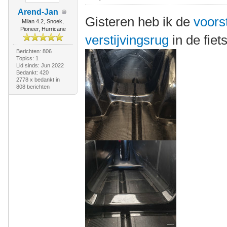
Arend-Jan
Gisteren heb ik de
voors
Milan 4.2, Snoek,
Pioneer, Hurricane
verstijvingsrug
in de fiet
Berichten: 806
Topics: 1
Lid sinds: Jun 2022
Bedankt: 420
2778 x bedankt in
808 berichten