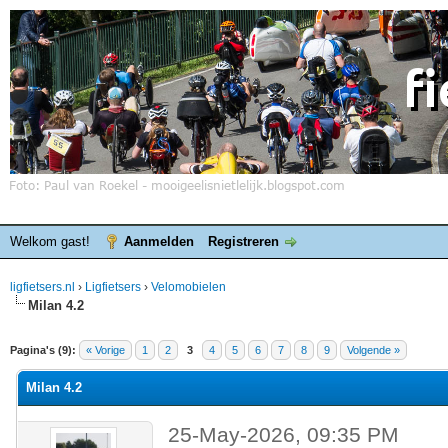
Welkom gast!
Aanmelden
Registreren
ligfietsers.nl
›
Ligfietsers
›
Velomobielen
Milan 4.2
elde waardering is 0
Pagina's (9):
« Vorige
1
2
3
4
5
6
7
8
9
Volgende »
Milan 4.2
25-May-2026, 09:35 PM