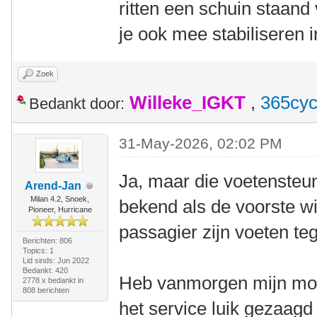
ritten een schuin staand
je ook mee stabiliseren i
Zoek
Willeke_IGKT
,
365cyc
Bedankt door:
31-May-2026, 02:02 PM
Ja, maar die voetensteune
Arend-Jan
Milan 4.2, Snoek,
bekend als de voorste wi
Pioneer, Hurricane
passagier zijn voeten te
Berichten: 806
Topics: 1
Lid sinds: Jun 2022
Bedankt: 420
Heb vanmorgen mijn moe
2778 x bedankt in
808 berichten
het service luik gezaagd