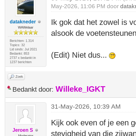
May-2026, 11:06 PM door
datak
Ik gok dat het zowel is vo
datakneder
WAWelaar
alsook de voetensteunen 
Berichten: 1.314
Topics: 32
Lid sinds: Jul 2021
(Edit) Niet dus...
Bedankt: 853
2737 x bedankt in
1237 berichten
Zoek
Willeke_IGKT
Bedankt door:
31-May-2026, 10:39 AM
Kijk ook even of je een g
Jeroen S
stevigheid van die zijwa
Moderator