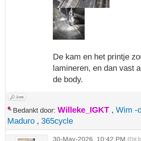
De kam en het printje z
lamineren, en dan vast 
de body.
Zoek
Willeke_IGKT
,
Wim -d
Bedankt door:
Maduro
,
365cycle
30-May-2026, 10:42 PM
(Dit 