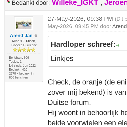
Willeke_IGKT
,
Jeroe
Bedankt door:
27-May-2026, 09:38 PM
(Dit 
May-2026, 09:45 PM door
Arend
Arend-Jan
Milan 4.2, Snoek,
Hardloper schreef:
Pioneer, Hurricane
Linkjes
Berichten: 806
Topics: 1
Lid sinds: Jun 2022
Bedankt: 420
2778 x bedankt in
808 berichten
Check, de oranje (de en
zover mij bekend) is van 
Duitse forum.
Hij woont in behoorlijk h
beide voorwielen een el