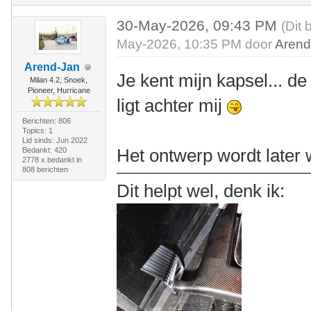
30-May-2026, 09:43 PM
(Dit 
May-2026, 10:35 PM door
Arend
Arend-Jan
Je kent mijn kapsel... de
Milan 4.2, Snoek,
Pioneer, Hurricane
ligt achter mij
Berichten: 806
Topics: 1
Lid sinds: Jun 2022
Het ontwerp wordt later 
Bedankt: 420
2778 x bedankt in
808 berichten
Dit helpt wel, denk ik: