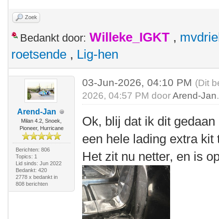
Zoek
Willeke_IGKT
,
mvdrie
Bedankt door:
roetsende
,
Lig-hen
03-Jun-2026, 04:10 PM
(Dit 
2026, 04:57 PM door
Arend-Jan
Arend-Jan
Ok, blij dat ik dit gedaa
Milan 4.2, Snoek,
Pioneer, Hurricane
een hele lading extra ki
Berichten: 806
Het zit nu netter, en is 
Topics: 1
Lid sinds: Jun 2022
Bedankt: 420
2778 x bedankt in
808 berichten