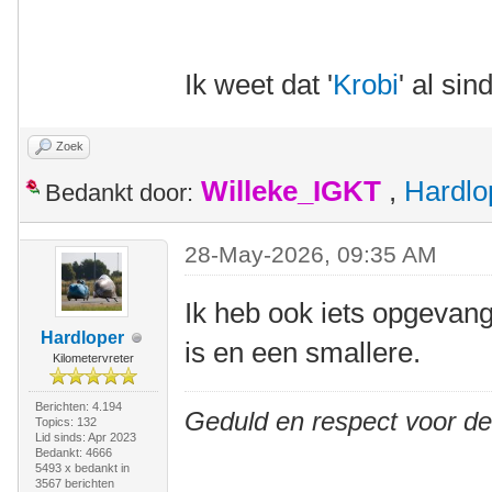
Ik weet dat '
Krobi
' al sin
Zoek
Willeke_IGKT
,
Hardlo
Bedankt door:
28-May-2026, 09:35 AM
Ik heb ook iets opgevang
Hardloper
is en een smallere.
Kilometervreter
Berichten: 4.194
Geduld en respect voor d
Topics: 132
Lid sinds: Apr 2023
Bedankt: 4666
5493 x bedankt in
3567 berichten