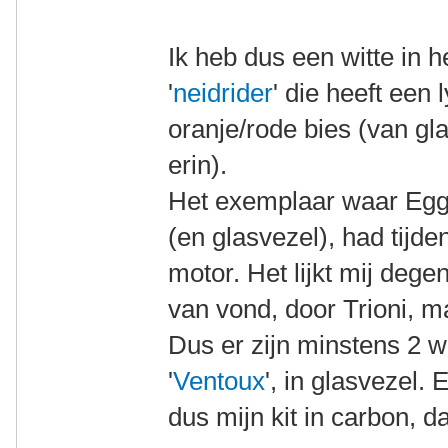
Ik heb dus een witte in h
'
neidrider
' die heeft een
oranje/rode bies (van gl
erin).
Het exemplaar waar Eggert
(en glasvezel), had tijd
motor. Het lijkt mij dege
van vond, door Trioni, ma
Dus er zijn minstens 2 w
'
Ventoux
', in glasvezel.
dus mijn kit in carbon, d