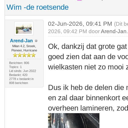
Wim -de roetsende
02-Jun-2026, 09:41 PM
(Dit 
2026, 09:42 PM door
Arend-Jan
Arend-Jan
Ok, dankzij dat grote gat
Milan 4.2, Snoek,
Pioneer, Hurricane
goed zien dat aan de voo
Berichten: 806
wielkasten niet zo mooi z
Topics: 1
Lid sinds: Jun 2022
Bedankt: 420
2778 x bedankt in
808 berichten
Dus ik heb de delen die 
en zal daar binnenkort 
overheen lamineren, zodat