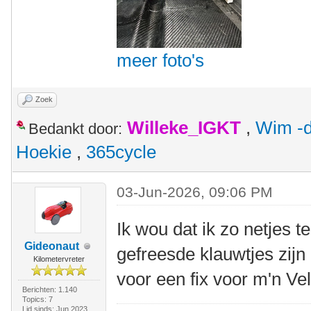
meer foto's
Zoek
Willeke_IGKT
,
Wim -d
Bedankt door:
Hoekie
,
365cycle
03-Jun-2026, 09:06 PM
Ik wou dat ik zo netjes t
Gideonaut
gefreesde klauwtjes zijn 
Kilometervreter
voor een fix voor m'n V
Berichten: 1.140
Topics: 7
Lid sinds: Jun 2023