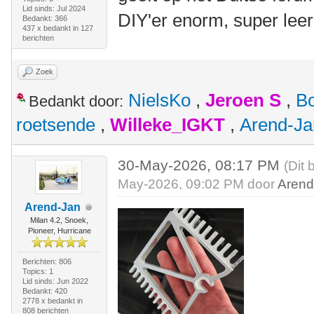
Lid sinds: Jul 2024
DIY'er enorm, super lee
Bedankt: 366
437 x bedankt in 127
berichten
Zoek
NielsKo
,
Jeroen S
,
B
Bedankt door:
roetsende
,
Willeke_IGKT
,
Arend-Ja
30-May-2026, 08:17 PM
(Dit 
May-2026, 09:02 PM door
Arend
Arend-Jan
Milan 4.2, Snoek,
Pioneer, Hurricane
Berichten: 806
Topics: 1
Lid sinds: Jun 2022
Bedankt: 420
2778 x bedankt in
808 berichten