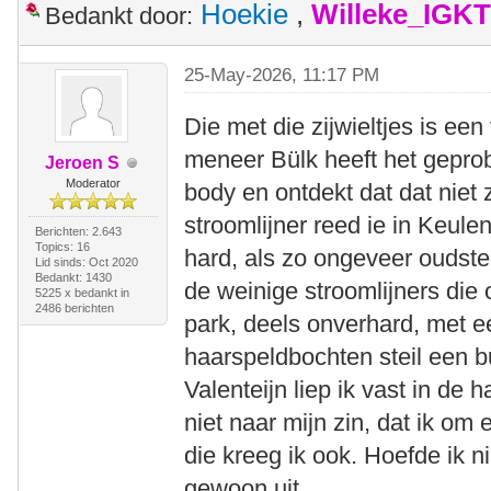
Hoekie
,
Willeke_IGKT
Bedankt door:
25-May-2026, 11:17 PM
Die met die zijwieltjes is ee
meneer Bülk heeft het gepro
Jeroen S
Moderator
body en ontdekt dat dat niet 
stroomlijner reed ie in Keule
Berichten: 2.643
Topics: 16
hard, als zo ongeveer oudst
Lid sinds: Oct 2020
Bedankt: 1430
de weinige stroomlijners die o
5225 x bedankt in
2486 berichten
park, deels onverhard, met 
haarspeldbochten steil een 
Valenteijn liep ik vast in de
niet naar mijn zin, dat ik o
die kreeg ik ook. Hoefde ik n
gewoon uit.