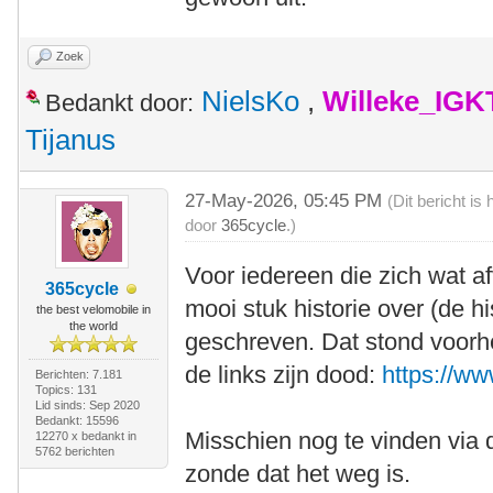
Zoek
NielsKo
,
Willeke_IGK
Bedankt door:
Tijanus
27-May-2026, 05:45 PM
(Dit bericht i
door
365cycle
.)
Voor iedereen die zich wat af
365cycle
mooi stuk historie over (de hi
the best velomobile in
the world
geschreven. Dat stond voor
de links zijn dood:
https://w
Berichten: 7.181
Topics: 131
Lid sinds: Sep 2020
Bedankt: 15596
Misschien nog te vinden vi
12270 x bedankt in
5762 berichten
zonde dat het weg is.