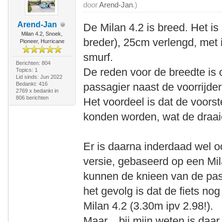
door
Arend-Jan
.)
Arend-Jan
De Milan 4.2 is breed. Het i
Milan 4.2, Snoek,
breder), 25cm verlengd, met 
Pioneer, Hurricane
smurf.
Berichten: 804
De reden voor de breedte is
Topics: 1
Lid sinds: Jun 2022
Bedankt: 416
passagier naast de voorrijder
2769 x bedankt in
806 berichten
Het voordeel is dat de voors
konden worden, wat de draai
Er is daarna inderdaad wel 
versie, gebaseerd op een Mi
kunnen de knieen van de pass
het gevolg is dat de fiets n
Milan 4.2 (3.30m ipv 2.98!).
Maar... bij mijn weten is daar