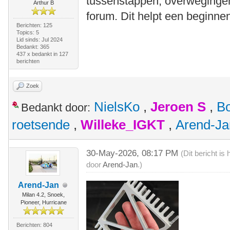
tussenstappen, overwegingen 
Arthur B
forum. Dit helpt een beginne
Berichten: 125
Topics: 5
Lid sinds: Jul 2024
Bedankt: 365
437 x bedankt in 127
berichten
Zoek
NielsKo
,
Jeroen S
,
B
Bedankt door:
roetsende
,
Willeke_IGKT
,
Arend-Ja
30-May-2026, 08:17 PM
(Dit bericht i
door
Arend-Jan
.)
Arend-Jan
Milan 4.2, Snoek,
Pioneer, Hurricane
Berichten: 804