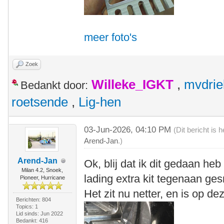
meer foto's
Zoek
Willeke_IGKT
,
mvdrie
Bedankt door:
roetsende
,
Lig-hen
03-Jun-2026, 04:10 PM
(Dit bericht is
Arend-Jan
.)
Arend-Jan
Ok, blij dat ik dit gedaan he
Milan 4.2, Snoek,
lading extra kit tegenaan ge
Pioneer, Hurricane
Het zit nu netter, en is op de
Berichten: 804
Topics: 1
Lid sinds: Jun 2022
Bedankt: 416