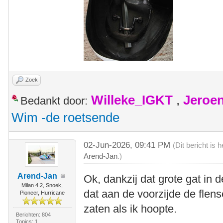
Zoek
Willeke_IGKT
,
Jeroe
Bedankt door:
Wim -de roetsende
02-Jun-2026, 09:41 PM
(Dit bericht is
Arend-Jan
.)
Arend-Jan
Ok, dankzij dat grote gat in 
Milan 4.2, Snoek,
dat aan de voorzijde de flen
Pioneer, Hurricane
zaten als ik hoopte.
Berichten: 804
Topics: 1