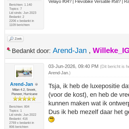
Velayo #
0
4?
| Flevobike Versatile #58?
| Ra
Berichten: 1.140
Topics: 7
Lid sinds: Jun 2023
Bedankt: 2
2206 x bedankt in
1109 berichten
Zoek
Arend-Jan
,
Willeke_I
Bedankt door:
03-Jun-2026, 09:40 PM
(Dit bericht is
Arend-Jan
.)
Arend-Jan
Tsja, ik heb de luxepositie d
Milan 4.2, Snoek,
(voor de kost), en heb de vr
Pioneer, Hurricane
kunnen maken wat ik ontwer
Berichten: 804
Dus ik heb mezelf daar het
Topics: 1
Lid sinds: Jun 2022
Bedankt: 416
2769 x bedankt in
806 berichten