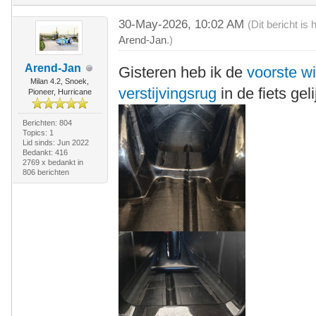
30-May-2026, 10:02 AM
(Dit bericht i
Arend-Jan
.)
Arend-Jan
Gisteren heb ik de
voorste w
Milan 4.2, Snoek,
verstijvingsrug
in de fiets gel
Pioneer, Hurricane
Berichten: 804
Topics: 1
Lid sinds: Jun 2022
Bedankt: 416
2769 x bedankt in
806 berichten