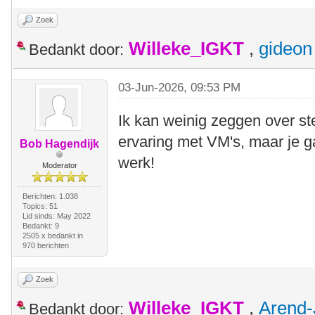
Zoek
Willeke_IGKT
,
gideon
Bedankt door:
03-Jun-2026, 09:53 PM
Ik kan weinig zeggen over st
ervaring met VM's, maar je ga
Bob Hagendijk
werk!
Moderator
Berichten: 1.038
Topics: 51
Lid sinds: May 2022
Bedankt: 9
2505 x bedankt in
970 berichten
Zoek
Willeke_IGKT
,
Arend-
Bedankt door: