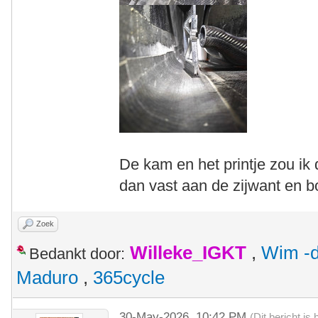
De kam en het printje zou ik
dan vast aan de zijwant en 
Zoek
Willeke_IGKT
,
Wim -d
Bedankt door:
Maduro
,
365cycle
30-May-2026, 10:42 PM
(Dit bericht i