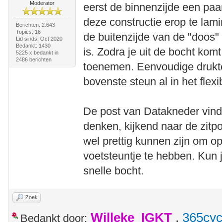
Moderator
eerst de binnenzijde een paa
deze constructie erop te lam
Berichten: 2.643
Topics: 16
de buitenzijde van de "doos"
Lid sinds: Oct 2020
Bedankt: 1430
is. Zodra je uit de bocht komt,
5225 x bedankt in
2486 berichten
toenemen. Eenvoudige druktes
bovenste steun al in het flex
De post van Datakneder vind 
denken, kijkend naar de zitpos
wel prettig kunnen zijn om op
voetsteuntje te hebben. Kun j
snelle bocht.
Zoek
Willeke_IGKT
,
365cyc
Bedankt door: