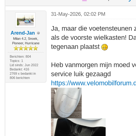
31-May-2026, 02:02 PM
Ja, maar die voetensteunen zi
Arend-Jan
als de voorste wielkasten! Da
Milan 4.2, Snoek,
Pioneer, Hurricane
tegenaan plaatst
Berichten: 804
Topics: 1
Heb vanmorgen mijn moed ve
Lid sinds: Jun 2022
Bedankt: 416
service luik gezaagd
2769 x bedankt in
806 berichten
https://www.velomobilforum.d