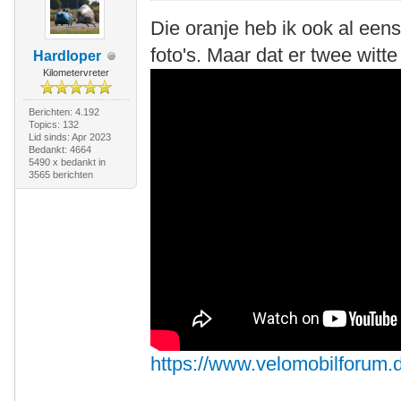
Die oranje heb ik ook al eens
foto's. Maar dat er twee witte
Hardloper
Kilometervreter
Berichten: 4.192
Topics: 132
Lid sinds: Apr 2023
Bedankt: 4664
5490 x bedankt in
3565 berichten
https://www.velomobilforum.d