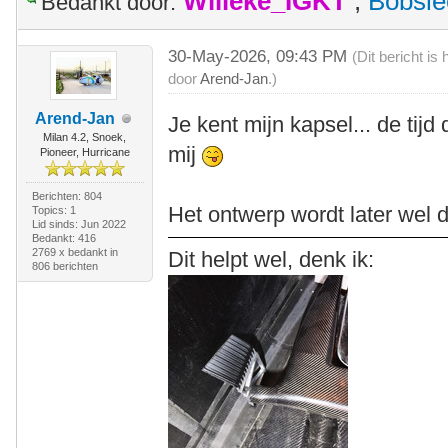
Willeke_IGKT
,
Bobsle
Bedankt door:
30-May-2026, 09:43 PM
(Dit bericht i
door
Arend-Jan
.)
Arend-Jan
Je kent mijn kapsel... de tijd
Milan 4.2, Snoek,
mij
Pioneer, Hurricane
Berichten: 804
Het ontwerp wordt later wel d
Topics: 1
Lid sinds: Jun 2022
Bedankt: 416
2769 x bedankt in
Dit helpt wel, denk ik:
806 berichten