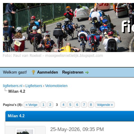
Welkom gast!
Aanmelden
Registreren
ligfietsers.nl
›
Ligfietsers
›
Velomobielen
Milan 4.2
elde waardering is 0
Pagina's (8):
« Vorige
1
2
3
4
5
6
7
8
Volgende »
Milan 4.2
25-May-2026, 09:35 PM