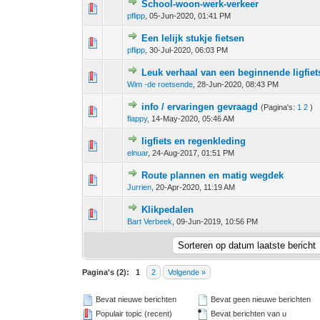
School-woon-werk-verkeer
0 stem - 0 van 5 gemiddeld
1
2
3
4
5
pflipp
,
05-Jun-2020, 01:41 PM
Een lelijk stukje fietsen
0 stem - 0 van 5 gemiddeld
1
2
3
4
5
pflipp
,
30-Jul-2020, 06:03 PM
Leuk verhaal van een beginnende ligfiet
0 stem - 0 van 5 gemiddeld
1
2
3
4
5
Wim -de roetsende
,
28-Jun-2020, 08:43 PM
info / ervaringen gevraagd
(Pagina's:
1
2
)
1 stem - 3 van 5 gemiddeld
1
2
3
4
5
flappy
,
14-May-2020, 05:46 AM
ligfiets en regenkleding
0 stem - 0 van 5 gemiddeld
1
2
3
4
5
elnuar
,
24-Aug-2017, 01:51 PM
Route plannen en matig wegdek
0 stem - 0 van 5 gemiddeld
1
2
3
4
5
Jurrien
,
20-Apr-2020, 11:19 AM
Klikpedalen
0 stem - 0 van 5 gemiddeld
1
2
3
4
5
Bart Verbeek
,
09-Jun-2019, 10:56 PM
Pagina's (2):
1
2
Volgende »
Bevat nieuwe berichten
Bevat geen nieuwe berichten
Populair topic (recent)
Bevat berichten van u