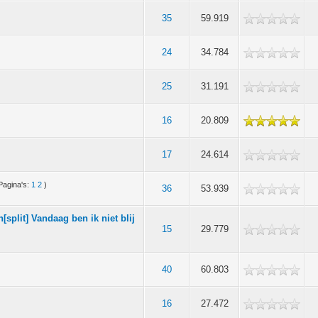
35
59.919
24
34.784
25
31.191
16
20.809
17
24.614
Pagina's:
1
2
)
36
53.939
split] Vandaag ben ik niet blij
15
29.779
40
60.803
16
27.472