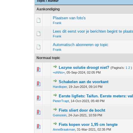
Topic
/
Auteur
Aankondiging
Plaatsen van foto's
Frank
Lees dit eerst voor je berichten begint te plaat
Frank
Automatisch abonneren op topic
Frank
Normaal topic
Lezyne solutie droogt niet?
(Pagina's:
1
2
)
0 stem - 0 van 5 gemiddeld
1
2
3
4
5
=oNNo=
,
05-Sep-2024, 02:05 PM
Schakelen aan de voorkant
0 stem - 0 van 5 gemiddeld
1
2
3
4
5
Hardloper
,
19-Jun-2024, 09:14 PM
Eerste ligfiets: Taifun. Eerste meters: va
0 stem - 0 van 5 gemiddeld
1
2
3
4
5
PieterTrapt
,
14-Oct-2023, 05:48 PM
Fiets sliert door de bocht
0 stem - 0 van 5 gemiddeld
1
2
3
4
5
Geinstein
,
24-Jun-2021, 10:59 PM
Fiets kopen voor 1,95 cm lengte
0 stem - 0 van 5 gemiddeld
1
2
3
4
5
AnneBraakman
,
31-Mar-2021, 02:35 PM