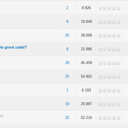
2
8.826
9
19.849
r
25
39.009
 te groot zadel?
8
15.986
28
45.458
25
54.902
1
6.193
19
29.887
2
)
32
52.216