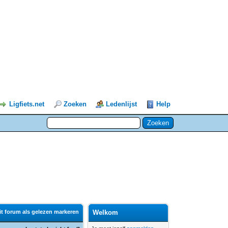
Ligfiets.net
Zoeken
Ledenlijst
Help
it forum als gelezen markeren
Welkom