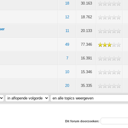
18
30.163
12
18.762
ser
11
20.133
49
77.346
7
16.391
10
15.346
20
35.335
Dit forum doorzoeken: