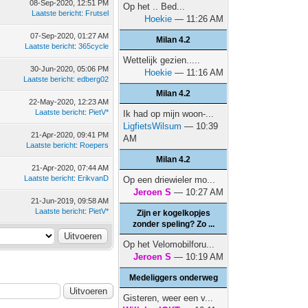
08-Sep-2020, 12:51 PM
Op het .. Bed...
Laatste bericht
:
Frutsel
Hoekie
— 11:26 AM
07-Sep-2020, 01:27 AM
Milan 4.2
Laatste bericht
:
365cycle
Wettelijk gezien.....
30-Jun-2020, 05:06 PM
Hoekie
— 11:16 AM
Laatste bericht
:
edberg02
Milan 4.2
22-May-2020, 12:23 AM
Laatste bericht
:
PietV*
Ik had op mijn woon-...
LigfietsWilsum
— 10:39
21-Apr-2020, 09:41 PM
AM
Laatste bericht
:
Roepers
Milan 4.2
21-Apr-2020, 07:44 AM
Laatste bericht
:
ErikvanD
Op een driewieler mo...
Jeroen S
— 10:27 AM
21-Jun-2019, 09:58 AM
Laatste bericht
:
PietV*
Zijn er kogelkopjes
zonder speling? Zo ...
Op het Velomobilforu...
Jeroen S
— 10:19 AM
Medeliggers onderweg
Gisteren, weer een v...