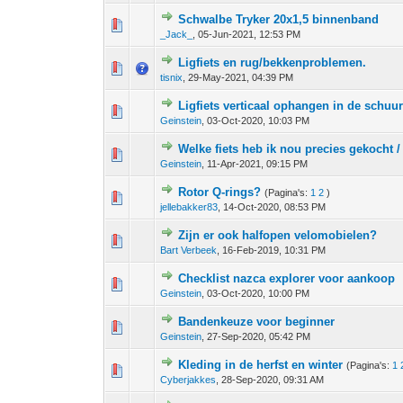
Schwalbe Tryker 20x1,5 binnenband
0 stem - 0 van 5 gemiddeld
1
2
3
4
5
_Jack_
,
05-Jun-2021, 12:53 PM
Ligfiets en rug/bekkenproblemen.
0 stem - 0 van 5 gemiddeld
1
2
3
4
5
tisnix
,
29-May-2021, 04:39 PM
Ligfiets verticaal ophangen in de schuu
0 stem - 0 van 5 gemiddeld
1
2
3
4
5
Geinstein
,
03-Oct-2020, 10:03 PM
Welke fiets heb ik nou precies gekocht /
0 stem - 0 van 5 gemiddeld
1
2
3
4
5
Geinstein
,
11-Apr-2021, 09:15 PM
Rotor Q-rings?
(Pagina's:
1
2
)
0 stem - 0 van 5 gemiddeld
1
2
3
4
5
jellebakker83
,
14-Oct-2020, 08:53 PM
Zijn er ook halfopen velomobielen?
0 stem - 0 van 5 gemiddeld
1
2
3
4
5
Bart Verbeek
,
16-Feb-2019, 10:31 PM
Checklist nazca explorer voor aankoop
0 stem - 0 van 5 gemiddeld
1
2
3
4
5
Geinstein
,
03-Oct-2020, 10:00 PM
Bandenkeuze voor beginner
0 stem - 0 van 5 gemiddeld
1
2
3
4
5
Geinstein
,
27-Sep-2020, 05:42 PM
Kleding in de herfst en winter
(Pagina's:
1
0 stem - 0 van 5 gemiddeld
1
2
3
4
5
Cyberjakkes
,
28-Sep-2020, 09:31 AM