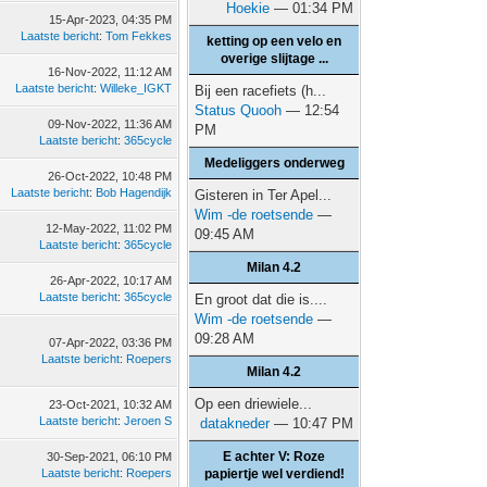
Hoekie
— 01:34 PM
15-Apr-2023, 04:35 PM
Laatste bericht
:
Tom Fekkes
ketting op een velo en
overige slijtage ...
16-Nov-2022, 11:12 AM
Laatste bericht
:
Willeke_IGKT
Bij een racefiets (h...
Status Quooh
— 12:54
09-Nov-2022, 11:36 AM
PM
Laatste bericht
:
365cycle
Medeliggers onderweg
26-Oct-2022, 10:48 PM
Laatste bericht
:
Bob Hagendijk
Gisteren in Ter Apel...
Wim -de roetsende
—
12-May-2022, 11:02 PM
09:45 AM
Laatste bericht
:
365cycle
Milan 4.2
26-Apr-2022, 10:17 AM
Laatste bericht
:
365cycle
En groot dat die is....
Wim -de roetsende
—
09:28 AM
07-Apr-2022, 03:36 PM
Laatste bericht
:
Roepers
Milan 4.2
Op een driewiele...
23-Oct-2021, 10:32 AM
Laatste bericht
:
Jeroen S
datakneder
— 10:47 PM
E achter V: Roze
30-Sep-2021, 06:10 PM
Laatste bericht
:
Roepers
papiertje wel verdiend!