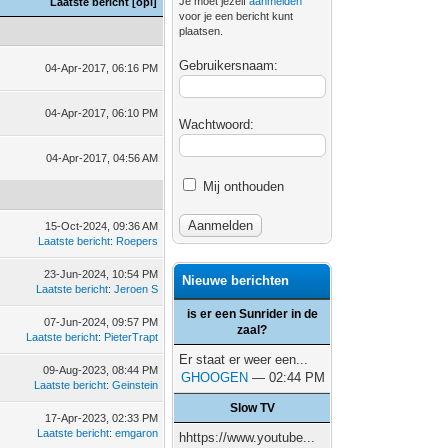
Je moet jezelf
aanmelden
Laatste bericht
[
opl
]
voor je een bericht kunt
plaatsen.
Gebruikersnaam:
04-Apr-2017, 06:16 PM
04-Apr-2017, 06:10 PM
Wachtwoord:
04-Apr-2017, 04:56 AM
Mij onthouden
15-Oct-2024, 09:36 AM
Laatste bericht
:
Roepers
23-Jun-2024, 10:54 PM
Nieuwe berichten
Laatste bericht
:
Jeroen S
is er een Sunrider in de
07-Jun-2024, 09:57 PM
zaal?
Laatste bericht
:
PieterTrapt
Er staat er weer een...
09-Aug-2023, 08:44 PM
GHOOGEN
— 02:44 PM
Laatste bericht
:
Geinstein
Slow TV
17-Apr-2023, 02:33 PM
Laatste bericht
:
emgaron
hhttps://www.youtube...