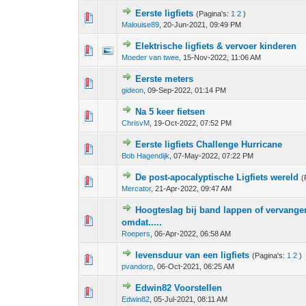
Eerste ligfiets
(Pagina's:
1
2
)
0 stem - 0 van 5 gemiddeld
1
2
3
4
5
Malouise89
,
20-Jun-2021, 09:49 PM
Elektrische ligfiets & vervoer kinderen
0 stem - 0 van 5 gemiddeld
1
2
3
4
5
Moeder van twee
,
15-Nov-2022, 11:06 AM
Eerste meters
0 stem - 0 van 5 gemiddeld
1
2
3
4
5
gideon
,
09-Sep-2022, 01:14 PM
Na 5 keer fietsen
1 stem - 5 van 5 gemiddeld
1
2
3
4
5
ChrisvM
,
19-Oct-2022, 07:52 PM
Eerste ligfiets Challenge Hurricane
0 stem - 0 van 5 gemiddeld
1
2
3
4
5
Bob Hagendijk
,
07-May-2022, 07:22 PM
De post-apocalyptische Ligfiets wereld
(
0 stem - 0 van 5 gemiddeld
1
2
3
4
5
Mercator
,
21-Apr-2022, 09:47 AM
Hoogteslag bij band lappen of vervangen[
0 stem - 0 van 5 gemiddeld
1
2
3
4
5
omdat.....
Roepers
,
06-Apr-2022, 06:58 AM
levensduur van een ligfiets
(Pagina's:
1
2
)
0 stem - 0 van 5 gemiddeld
1
2
3
4
5
pvandorp
,
06-Oct-2021, 06:25 AM
Edwin82 Voorstellen
0 stem - 0 van 5 gemiddeld
1
2
3
4
5
Edwin82
,
05-Jul-2021, 08:11 AM