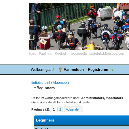
Welkom gast!
Aanmelden
Registreren
ligfietsers.nl
›
Algemeen
Beginners
Dit forum wordt gemodereerd door:
Administrators, Moderators
Gebruikers die dit forum bekijken: 4 gasten
Pagina's (2):
1
2
Volgende »
Beginners