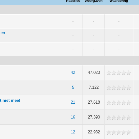
Reacties
Weergaven
Waardering
-
-
-
sen
-
-
-
-
-
-
42
47.020
5
7.122
lt niet mee!
21
27.618
16
27.390
12
22.932