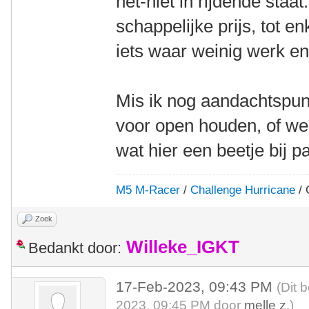
net-niet in rijdende staa
schappelijke prijs, tot e
iets waar weinig werk en/o
Mis ik nog aandachtspun
voor open houden, of wee
wat hier een beetje bij p
M5 M-Racer
/
Challenge Hurricane
/ 
Zoek
Willeke_IGKT
Bedankt door:
17-Feb-2023, 09:43 PM
(Dit 
2023, 09:45 PM door
melle z
.)