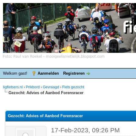
Welkom gast!
Aanmelden
Registreren
ligfietsers.nl
›
Prikbord
›
Gevraagd
›
Fiets gezocht
Gezocht: Advies of Aanbod Forensracer
elde waardering is 0
Gezocht: Advies of Aanbod Forensracer
17-Feb-2023, 09:26 PM