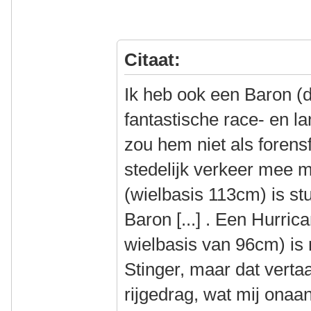
Citaat:
Ik heb ook een Baron (di
fantastische race- en la
zou hem niet als forensf
stedelijk verkeer mee 
(wielbasis 113cm) is s
Baron [...] . Een Hurric
wielbasis van 96cm) is
Stinger, maar dat vertaa
rijgedrag, wat mij onaa