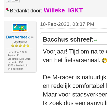
Zoek
Willeke_IGKT
Bedankt door:
18-Feb-2023, 03:37 PM
Bart Verbeek
Bacchus schreef:
Velomobilist
Voorjaar! Tijd om na te
Berichten: 1.308
Topics: 92
van het fietsarsenaal.
Lid sinds: Dec 2018
Bedankt: 158
2375 x bedankt in
848 berichten
De M-racer is natuurlijk
en redelijk comfortabel 
Maar voor stadsverkeer 
Ik zoek dus een aanvull