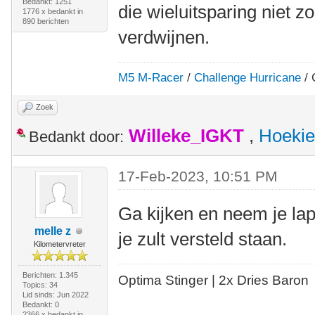
Bedankt: 1251
die wieluitsparing niet z
1776 x bedankt in
890 berichten
verdwijnen.
M5 M-Racer
/
Challenge Hurricane
/ 
Zoek
Willeke_IGKT
,
Hoekie
Bedankt door:
17-Feb-2023, 10:51 PM
Ga kijken en neem je la
melle z
je zult versteld staan.
Kilometervreter
Berichten: 1.345
Optima Stinger |
2x Dries Baron
Topics: 34
Lid sinds: Jun 2022
Bedankt: 0
2366 x bedankt in