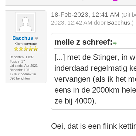
18-Feb-2023, 12:41 AM
(Dit 
2023, 12:42 AM door
Bacchus
.)
Bacchus
melle z schreef:
Kilometervreter
[...] met de Stinger, in
Berichten: 1.037
Topics: 17
inderdaad regelmatig 
Lid sinds: Apr 2021
Bedankt: 1251
1776 x bedankt in
vervangen (als ik het m
890 berichten
eens in de 2000km hele
ze bij 4000).
Oei, dat is een flink kett