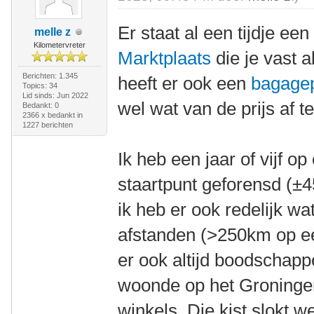
Er staat al een tijdje ee
melle z
Kilometervreter
Marktplaats
die je vast a
Berichten: 1.345
heeft er ook een
bagage
Topics: 34
Lid sinds: Jun 2022
wel wat van de prijs af te
Bedankt: 0
2366 x bedankt in
1227 berichten
Ik heb een jaar of vijf o
staartpunt geforensd (±4
ik heb er ook redelijk w
afstanden (>250km op e
er ook altijd boodschapp
woonde op het Groninger 
winkels. Die kist slokt we