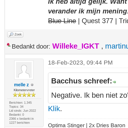
Ik heb altijd gelijk. Want
verander ik mijn mening
Blue Line
| Quest 377 | Tri
Zoek
Willeke_IGKT
,
martin
Bedankt door:
18-Feb-2023, 09:44 PM
Bacchus schreef:
melle z
Kilometervreter
Negative. Ik ben niet zo
Berichten: 1.345
Klik
.
Topics: 34
Lid sinds: Jun 2022
Bedankt: 0
2366 x bedankt in
1227 berichten
Optima Stinger |
2x Dries Baron