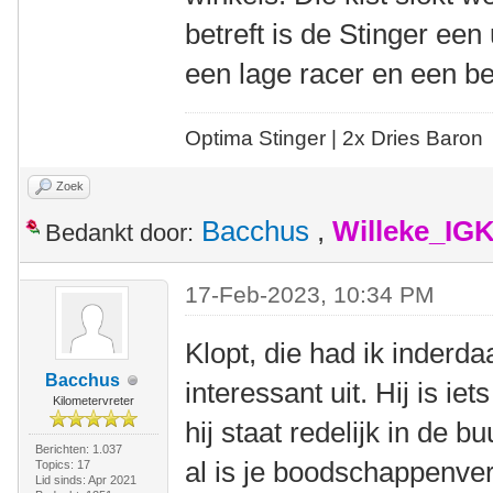
betreft is de Stinger ee
een lage racer en een b
Optima Stinger |
2x Dries Baron
Zoek
Bacchus
,
Willeke_IG
Bedankt door:
17-Feb-2023, 10:34 PM
Klopt, die had ik inderda
Bacchus
interessant uit. Hij is ie
Kilometervreter
hij staat redelijk in de bu
Berichten: 1.037
al is je boodschappenverh
Topics: 17
Lid sinds: Apr 2021