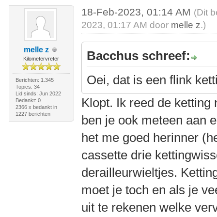
18-Feb-2023, 01:14 AM
(Dit 
2023, 01:17 AM door
melle z
.)
melle z
Bacchus schreef:
Kilometervreter
Oei, dat is een flink ket
Berichten: 1.345
Topics: 34
Lid sinds: Jun 2022
Klopt. Ik reed de ketting
Bedankt: 0
2366 x bedankt in
1227 berichten
ben je ook meteen aan ee
het me goed herinner (he
cassette drie kettingwis
derailleurwieltjes. Kett
moet je toch en als je ve
uit te rekenen welke ver