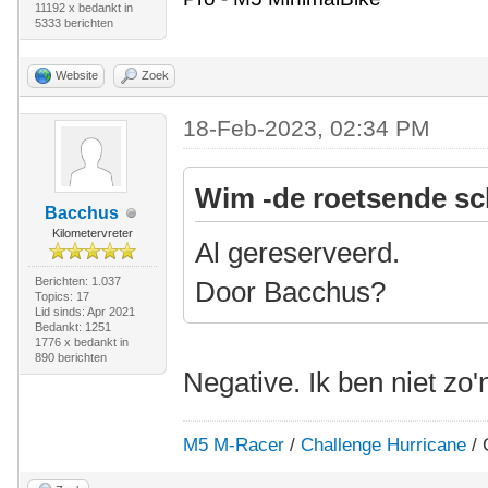
11192 x bedankt in
5333 berichten
Website
Zoek
18-Feb-2023, 02:34 PM
Wim -de roetsende sc
Bacchus
Kilometervreter
Al gereserveerd.
Berichten: 1.037
Door Bacchus?
Topics: 17
Lid sinds: Apr 2021
Bedankt: 1251
1776 x bedankt in
890 berichten
Negative. Ik ben niet zo'
M5 M-Racer
/
Challenge Hurricane
/ 