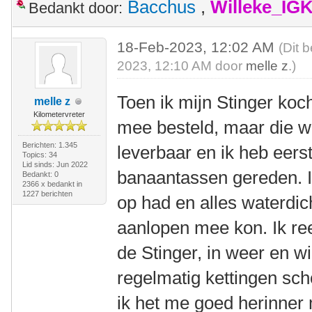
Bacchus
,
Willeke_IG
Bedankt door:
18-Feb-2023, 12:02 AM
(Dit 
2023, 12:10 AM door
melle z
.)
Toen ik mijn Stinger koch
melle z
Kilometervreter
mee besteld, maar die w
Berichten: 1.345
leverbaar en ik heb eers
Topics: 34
Lid sinds: Jun 2022
banaantassen gereden. Ik
Bedankt: 0
2366 x bedankt in
1227 berichten
op had en alles waterdic
aanlopen mee kon. Ik re
de Stinger, in weer en w
regelmatig kettingen sc
ik het me goed herinner 