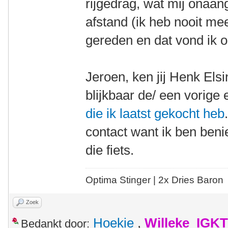
rijgedrag, wat mij onaan
afstand (ik heb nooit m
gereden en dat vond ik 
Jeroen, ken jij Henk Els
blijkbaar de/ een vorige
die ik laatst gekocht heb
contact want ik ben ben
die fiets.
Optima Stinger |
2x Dries Baron
Zoek
Hoekie
,
Willeke_IGKT
Bedankt door: