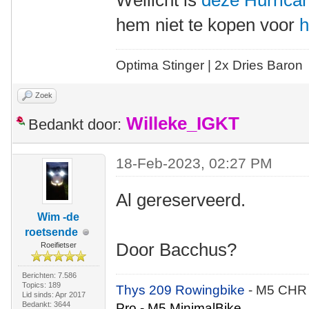
Wellicht is
deze Hurrica
hem niet te kopen voor
h
Optima Stinger |
2x Dries Baron
Zoek
Willeke_IGKT
Bedankt door:
18-Feb-2023, 02:27 PM
Al gereserveerd.
Wim -de
roetsende
Door Bacchus?
Roeifietser
Berichten: 7.586
Topics: 189
Thys 209 Rowingbike
- M5 CHR
Lid sinds: Apr 2017
Bedankt: 3644
Pro - M5 MinimalBike