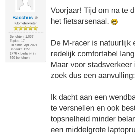
Voorjaar! Tijd om na te 
Bacchus
het fietsarsenaal.
Kilometervreter
Berichten: 1.037
De M-racer is natuurlijk 
Topics: 17
Lid sinds: Apr 2021
Bedankt: 1251
redelijk comfortabel lang
1776 x bedankt in
890 berichten
Maar voor stadsverkeer i
zoek dus een aanvulling
Ik dacht aan een wendbare
te versnellen en ook best
topsnelheid minder belan
een middelgrote laptopr