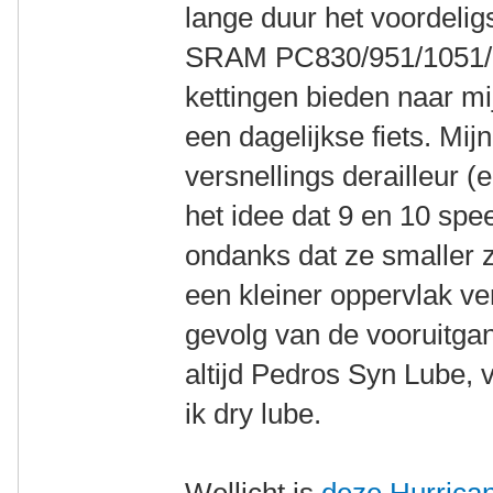
lange duur het voordeligs
SRAM PC830/951/1051/11
kettingen bieden naar m
een dagelijkse fiets. Mij
versnellings derailleur (
het idee dat 9 en 10 sp
ondanks dat ze smaller z
een kleiner oppervlak ve
gevolg van de vooruitg
altijd Pedros Syn Lube, 
ik dry lube.