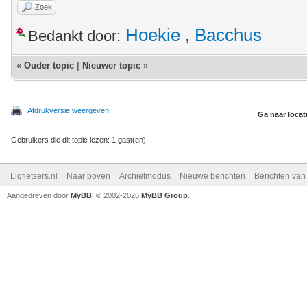
Zoek
Hoekie
,
Bacchus
Bedankt door:
«
Ouder topic
|
Nieuwer topic
»
Afdrukversie weergeven
Ga naar locat
Gebruikers die dit topic lezen: 1 gast(en)
Ligfietsers.nl
Naar boven
Archiefmodus
Nieuwe berichten
Berichten va
Aangedreven door
MyBB
, © 2002-2026
MyBB Group
.