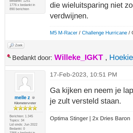
Bedankt: 1251
die wieluitsparing niet z
1776 x bedankt in
890 berichten
verdwijnen.
M5 M-Racer
/
Challenge Hurricane
/ 
Zoek
Willeke_IGKT
,
Hoekie
Bedankt door:
17-Feb-2023, 10:51 PM
Ga kijken en neem je la
melle z
je zult versteld staan.
Kilometervreter
Berichten: 1.345
Optima Stinger |
2x Dries Baron
Topics: 34
Lid sinds: Jun 2022
Bedankt: 0
2366 x bedankt in