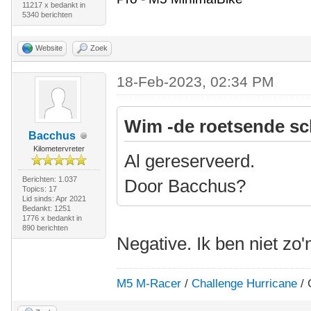
11217 x bedankt in
5340 berichten
Website
Zoek
18-Feb-2023, 02:34 PM
Wim -de roetsende sc
Bacchus
Kilometervreter
Al gereserveerd.
Berichten: 1.037
Door Bacchus?
Topics: 17
Lid sinds: Apr 2021
Bedankt: 1251
1776 x bedankt in
890 berichten
Negative. Ik ben niet zo'
M5 M-Racer
/
Challenge Hurricane
/ 