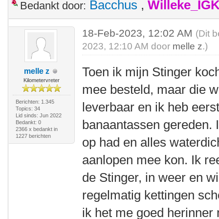
Bacchus
,
Willeke_IG
Bedankt door:
18-Feb-2023, 12:02 AM
(Dit 
2023, 12:10 AM door
melle z
.)
Toen ik mijn Stinger koch
melle z
Kilometervreter
mee besteld, maar die w
Berichten: 1.345
leverbaar en ik heb eers
Topics: 34
Lid sinds: Jun 2022
banaantassen gereden. Ik
Bedankt: 0
2366 x bedankt in
1227 berichten
op had en alles waterdic
aanlopen mee kon. Ik re
de Stinger, in weer en w
regelmatig kettingen sc
ik het me goed herinner 