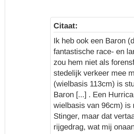
Citaat:
Ik heb ook een Baron (di
fantastische race- en la
zou hem niet als forensf
stedelijk verkeer mee 
(wielbasis 113cm) is s
Baron [...] . Een Hurric
wielbasis van 96cm) is
Stinger, maar dat vertaa
rijgedrag, wat mij onaa