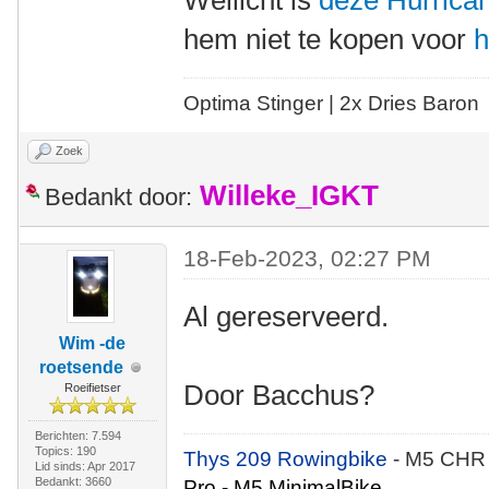
Wellicht is
deze Hurrica
hem niet te kopen voor
h
Optima Stinger |
2x Dries Baron
Zoek
Willeke_IGKT
Bedankt door:
18-Feb-2023, 02:27 PM
Al gereserveerd.
Wim -de
roetsende
Door Bacchus?
Roeifietser
Berichten: 7.594
Topics: 190
Thys 209 Rowingbike
- M5 CHR
Lid sinds: Apr 2017
Bedankt: 3660
Pro - M5 MinimalBike