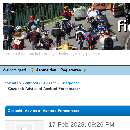
Welkom gast!
Aanmelden
Registreren
ligfietsers.nl
›
Prikbord
›
Gevraagd
›
Fiets gezocht
Gezocht: Advies of Aanbod Forensracer
elde waardering is 0
Gezocht: Advies of Aanbod Forensracer
17-Feb-2023, 09:26 PM