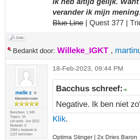
Ik heb altijd gelijk. Want
verander ik mijn mening
Blue Line
| Quest 377 | Tri
Zoek
Willeke_IGKT
,
martin
Bedankt door:
18-Feb-2023, 09:44 PM
Bacchus schreef:
melle z
Kilometervreter
Negative. Ik ben niet zo
Berichten: 1.345
Klik
.
Topics: 34
Lid sinds: Jun 2022
Bedankt: 0
2366 x bedankt in
1227 berichten
Optima Stinger |
2x Dries Baron