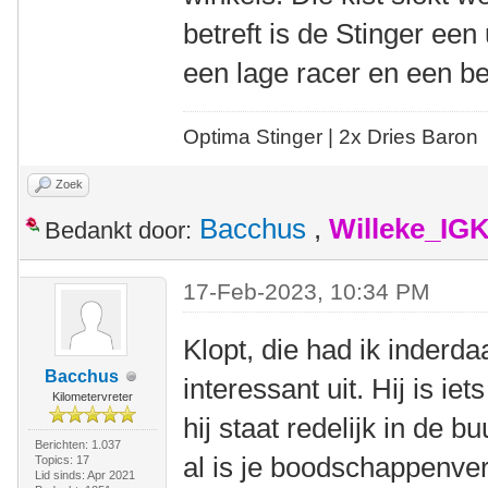
betreft is de Stinger ee
een lage racer en een b
Optima Stinger |
2x Dries Baron
Zoek
Bacchus
,
Willeke_IG
Bedankt door:
17-Feb-2023, 10:34 PM
Klopt, die had ik inderda
Bacchus
interessant uit. Hij is ie
Kilometervreter
hij staat redelijk in de bu
Berichten: 1.037
al is je boodschappenverh
Topics: 17
Lid sinds: Apr 2021