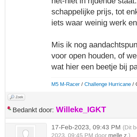
net-niet in rijdende staa
schappelijke prijs, tot e
iets waar weinig werk en/o
Mis ik nog aandachtspun
voor open houden, of wee
wat hier een beetje bij p
M5 M-Racer
/
Challenge Hurricane
/ 
Zoek
Willeke_IGKT
Bedankt door:
17-Feb-2023, 09:43 PM
(Dit 
2023, 09:45 PM door
melle z
.)