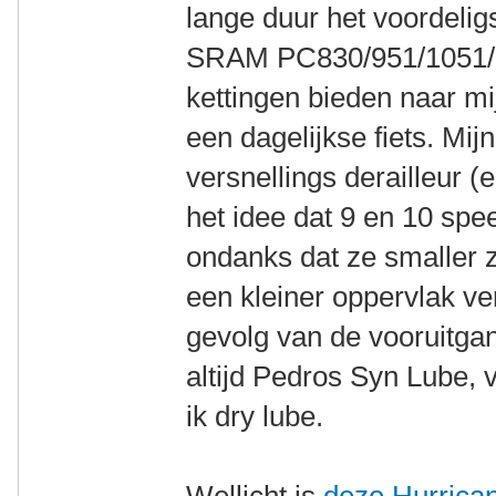
lange duur het voordeligs
SRAM PC830/951/1051/11
kettingen bieden naar m
een dagelijkse fiets. Mij
versnellings derailleur (
het idee dat 9 en 10 sp
ondanks dat ze smaller z
een kleiner oppervlak ve
gevolg van de vooruitg
altijd Pedros Syn Lube, 
ik dry lube.