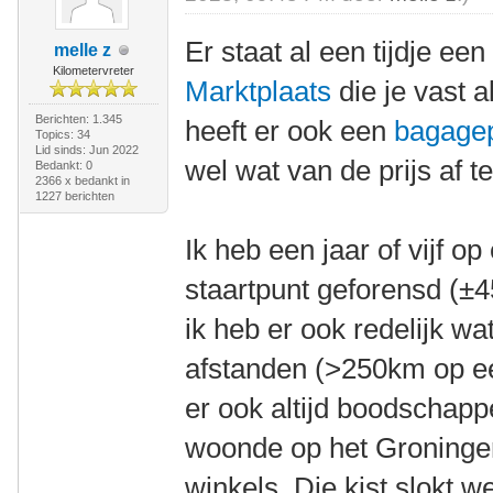
Er staat al een tijdje ee
melle z
Kilometervreter
Marktplaats
die je vast a
Berichten: 1.345
heeft er ook een
bagage
Topics: 34
Lid sinds: Jun 2022
wel wat van de prijs af te
Bedankt: 0
2366 x bedankt in
1227 berichten
Ik heb een jaar of vijf o
staartpunt geforensd (±4
ik heb er ook redelijk w
afstanden (>250km op e
er ook altijd boodschapp
woonde op het Groninger 
winkels. Die kist slokt we