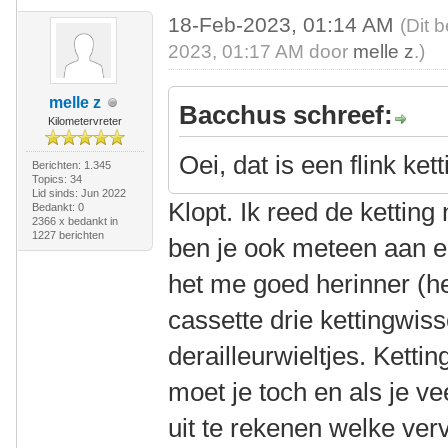
18-Feb-2023, 01:14 AM
(Dit 
2023, 01:17 AM door
melle z
.)
melle z
Bacchus schreef:
Kilometervreter
Oei, dat is een flink ket
Berichten: 1.345
Topics: 34
Lid sinds: Jun 2022
Klopt. Ik reed de ketting
Bedankt: 0
2366 x bedankt in
1227 berichten
ben je ook meteen aan ee
het me goed herinner (he
cassette drie kettingwis
derailleurwieltjes. Kett
moet je toch en als je ve
uit te rekenen welke ver