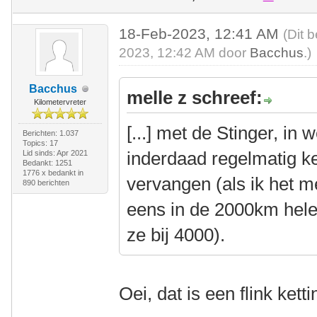
18-Feb-2023, 12:41 AM
(Dit 
2023, 12:42 AM door
Bacchus
.)
Bacchus
melle z schreef:
Kilometervreter
[...] met de Stinger, in
Berichten: 1.037
Topics: 17
inderdaad regelmatig 
Lid sinds: Apr 2021
Bedankt: 1251
1776 x bedankt in
vervangen (als ik het m
890 berichten
eens in de 2000km hele
ze bij 4000).
Oei, dat is een flink kett