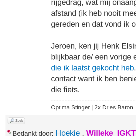
rijgedrag, wat mij onaan
afstand (ik heb nooit m
gereden en dat vond ik 
Jeroen, ken jij Henk Els
blijkbaar de/ een vorige
die ik laatst gekocht heb
contact want ik ben ben
die fiets.
Optima Stinger |
2x Dries Baron
Zoek
Hoekie
,
Willeke_IGKT
Bedankt door: