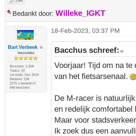
Zoek
Willeke_IGKT
Bedankt door:
18-Feb-2023, 03:37 PM
Bart Verbeek
Bacchus schreef:
Velomobilist
Voorjaar! Tijd om na te
Berichten: 1.308
Topics: 92
van het fietsarsenaal.
Lid sinds: Dec 2018
Bedankt: 158
2375 x bedankt in
848 berichten
De M-racer is natuurlijk
en redelijk comfortabel 
Maar voor stadsverkeer 
Ik zoek dus een aanvull