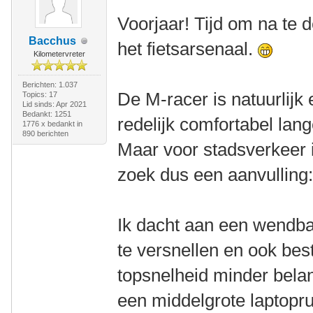
Voorjaar! Tijd om na te 
Bacchus
het fietsarsenaal.
Kilometervreter
Berichten: 1.037
De M-racer is natuurlijk 
Topics: 17
Lid sinds: Apr 2021
Bedankt: 1251
redelijk comfortabel lang
1776 x bedankt in
890 berichten
Maar voor stadsverkeer i
zoek dus een aanvulling
Ik dacht aan een wendbare
te versnellen en ook best
topsnelheid minder belan
een middelgrote laptopr