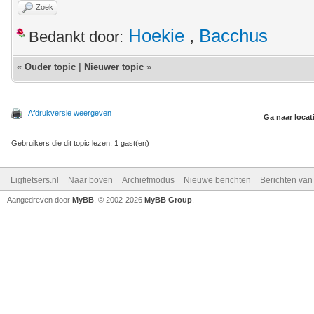
Zoek
Hoekie
,
Bacchus
Bedankt door:
«
Ouder topic
|
Nieuwer topic
»
Afdrukversie weergeven
Ga naar locat
Gebruikers die dit topic lezen: 1 gast(en)
Ligfietsers.nl
Naar boven
Archiefmodus
Nieuwe berichten
Berichten va
Aangedreven door
MyBB
, © 2002-2026
MyBB Group
.