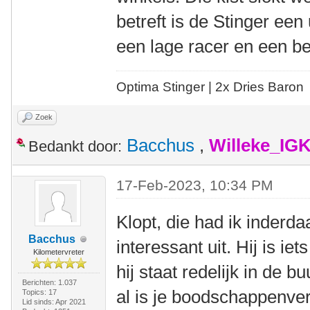
betreft is de Stinger ee
een lage racer en een b
Optima Stinger |
2x Dries Baron
Zoek
Bacchus
,
Willeke_IG
Bedankt door:
17-Feb-2023, 10:34 PM
Klopt, die had ik inderda
Bacchus
interessant uit. Hij is ie
Kilometervreter
hij staat redelijk in de bu
Berichten: 1.037
al is je boodschappenverh
Topics: 17
Lid sinds: Apr 2021