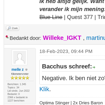
Ik heb altijd gelijk. Want
verander ik mijn mening
Blue Line
| Quest 377 | Tri
Zoek
Willeke_IGKT
,
martin
Bedankt door:
18-Feb-2023, 09:44 PM
Bacchus schreef:
melle z
Kilometervreter
Negative. Ik ben niet zo
Berichten: 1.345
Klik
.
Topics: 34
Lid sinds: Jun 2022
Bedankt: 0
2366 x bedankt in
1227 berichten
Optima Stinger |
2x Dries Baron