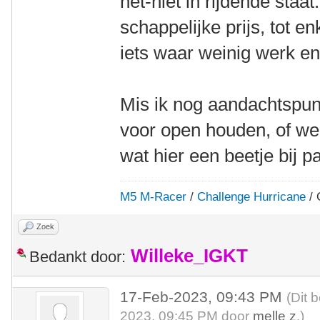
net-niet in rijdende staa
schappelijke prijs, tot e
iets waar weinig werk en/o
Mis ik nog aandachtspun
voor open houden, of wee
wat hier een beetje bij p
M5 M-Racer
/
Challenge Hurricane
/ 
Zoek
Willeke_IGKT
Bedankt door:
17-Feb-2023, 09:43 PM
(Dit 
2023, 09:45 PM door
melle z
.)