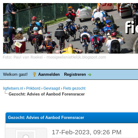
Welkom gast!
Aanmelden
Registreren
ligfietsers.nl
›
Prikbord
›
Gevraagd
›
Fiets gezocht
Gezocht: Advies of Aanbod Forensracer
elde waardering is 0
Gezocht: Advies of Aanbod Forensracer
17-Feb-2023, 09:26 PM