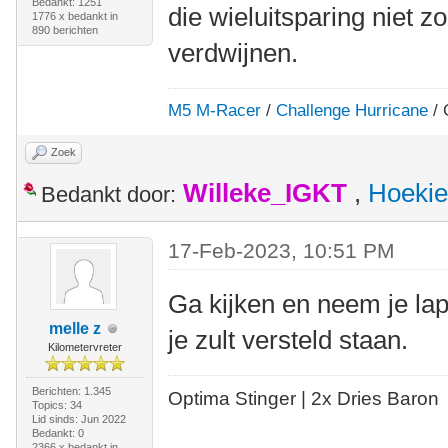
Bedankt: 1251
die wieluitsparing niet z
1776 x bedankt in
890 berichten
verdwijnen.
M5 M-Racer
/
Challenge Hurricane
/ 
Zoek
Willeke_IGKT
,
Hoekie
Bedankt door:
17-Feb-2023, 10:51 PM
Ga kijken en neem je la
melle z
je zult versteld staan.
Kilometervreter
Berichten: 1.345
Optima Stinger |
2x Dries Baron
Topics: 34
Lid sinds: Jun 2022
Bedankt: 0
2366 x bedankt in