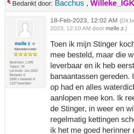
Bacchus
,
Willeke_IG
Bedankt door:
18-Feb-2023, 12:02 AM
(Dit 
2023, 12:10 AM door
melle z
.)
Toen ik mijn Stinger koch
melle z
Kilometervreter
mee besteld, maar die w
Berichten: 1.345
leverbaar en ik heb eers
Topics: 34
Lid sinds: Jun 2022
banaantassen gereden. Ik
Bedankt: 0
2366 x bedankt in
1227 berichten
op had en alles waterdic
aanlopen mee kon. Ik re
de Stinger, in weer en w
regelmatig kettingen sc
ik het me goed herinner 