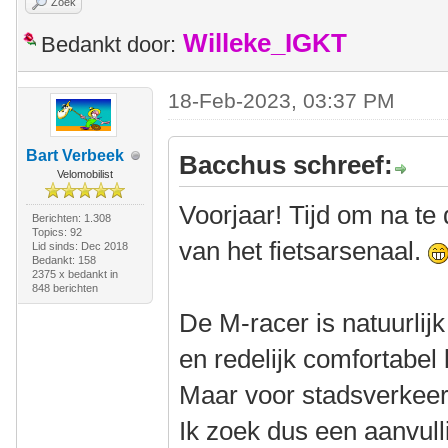
Zoek
Willeke_IGKT
Bedankt door:
18-Feb-2023, 03:37 PM
Bart Verbeek
Bacchus schreef:
Velomobilist
Voorjaar! Tijd om na te
Berichten: 1.308
Topics: 92
van het fietsarsenaal.
Lid sinds: Dec 2018
Bedankt: 158
2375 x bedankt in
848 berichten
De M-racer is natuurlijk
en redelijk comfortabel 
Maar voor stadsverkeer 
Ik zoek dus een aanvull