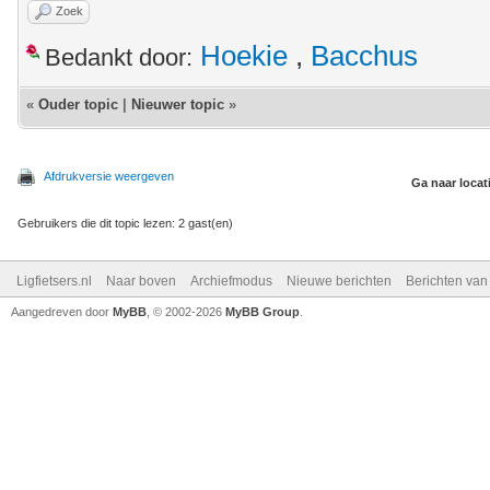
Zoek
Hoekie
,
Bacchus
Bedankt door:
«
Ouder topic
|
Nieuwer topic
»
Afdrukversie weergeven
Ga naar locat
Gebruikers die dit topic lezen: 2 gast(en)
Ligfietsers.nl
Naar boven
Archiefmodus
Nieuwe berichten
Berichten va
Aangedreven door
MyBB
, © 2002-2026
MyBB Group
.