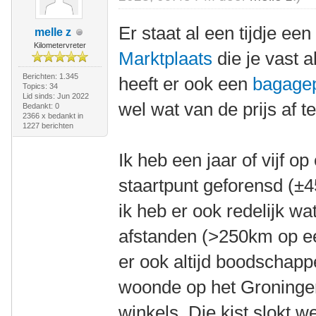
Er staat al een tijdje ee
melle z
Kilometervreter
Marktplaats
die je vast a
Berichten: 1.345
heeft er ook een
bagage
Topics: 34
Lid sinds: Jun 2022
wel wat van de prijs af te
Bedankt: 0
2366 x bedankt in
1227 berichten
Ik heb een jaar of vijf o
staartpunt geforensd (±4
ik heb er ook redelijk w
afstanden (>250km op e
er ook altijd boodschapp
woonde op het Groninger 
winkels. Die kist slokt we