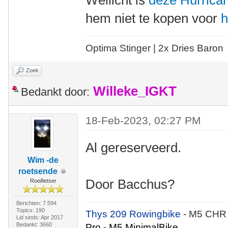
Wellicht is
deze Hurrica
hem niet te kopen voor
h
Optima Stinger |
2x Dries Baron
Zoek
Willeke_IGKT
Bedankt door:
18-Feb-2023, 02:27 PM
Al gereserveerd.
Wim -de
roetsende
Door Bacchus?
Roeifietser
Berichten: 7.594
Topics: 190
Thys 209 Rowingbike
- M5 CHR
Lid sinds: Apr 2017
Bedankt: 3660
Pro - M5 MinimalBike