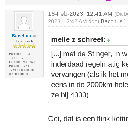
18-Feb-2023, 12:41 AM
(Dit 
2023, 12:42 AM door
Bacchus
.)
Bacchus
melle z schreef:
Kilometervreter
[...] met de Stinger, in
Berichten: 1.037
Topics: 17
inderdaad regelmatig 
Lid sinds: Apr 2021
Bedankt: 1251
1776 x bedankt in
vervangen (als ik het m
890 berichten
eens in de 2000km hele
ze bij 4000).
Oei, dat is een flink kett