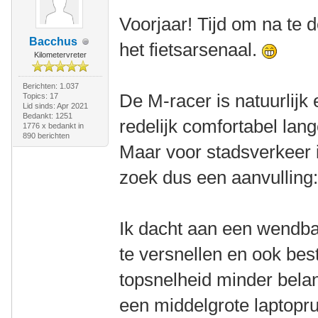
Voorjaar! Tijd om na te 
Bacchus
het fietsarsenaal.
Kilometervreter
Berichten: 1.037
De M-racer is natuurlijk 
Topics: 17
Lid sinds: Apr 2021
Bedankt: 1251
redelijk comfortabel lang
1776 x bedankt in
890 berichten
Maar voor stadsverkeer i
zoek dus een aanvulling
Ik dacht aan een wendbare
te versnellen en ook best
topsnelheid minder belan
een middelgrote laptopr