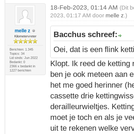
18-Feb-2023, 01:14 AM
(Dit 
2023, 01:17 AM door
melle z
.)
melle z
Bacchus schreef:
Kilometervreter
Oei, dat is een flink ket
Berichten: 1.345
Topics: 34
Lid sinds: Jun 2022
Klopt. Ik reed de ketting
Bedankt: 0
2366 x bedankt in
1227 berichten
ben je ook meteen aan ee
het me goed herinner (he
cassette drie kettingwis
derailleurwieltjes. Kett
moet je toch en als je ve
uit te rekenen welke ver