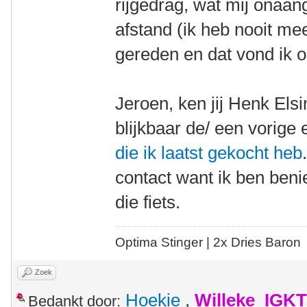
rijgedrag, wat mij onaan
afstand (ik heb nooit m
gereden en dat vond ik 
Jeroen, ken jij Henk Els
blijkbaar de/ een vorige
die ik laatst gekocht heb
contact want ik ben ben
die fiets.
Optima Stinger |
2x Dries Baron
Zoek
Hoekie
,
Willeke_IGKT
Bedankt door: