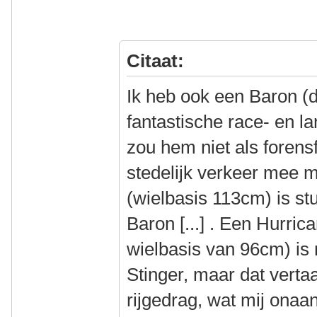
Citaat:
Ik heb ook een Baron (di
fantastische race- en la
zou hem niet als forensf
stedelijk verkeer mee 
(wielbasis 113cm) is s
Baron [...] . Een Hurric
wielbasis van 96cm) is
Stinger, maar dat vertaa
rijgedrag, wat mij onaa