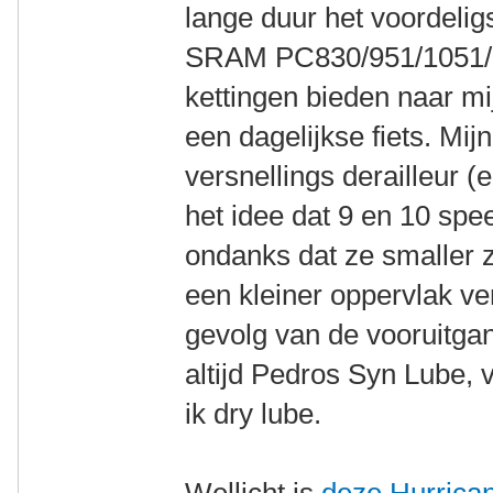
lange duur het voordeligs
SRAM PC830/951/1051/11
kettingen bieden naar m
een dagelijkse fiets. Mij
versnellings derailleur (
het idee dat 9 en 10 sp
ondanks dat ze smaller z
een kleiner oppervlak ve
gevolg van de vooruitg
altijd Pedros Syn Lube, 
ik dry lube.