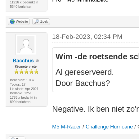
11216 x bedankt in
5340 berichten
Website
Zoek
18-Feb-2023, 02:34 PM
Wim -de roetsende sc
Bacchus
Kilometervreter
Al gereserveerd.
Berichten: 1.037
Door Bacchus?
Topics: 17
Lid sinds: Apr 2021
Bedankt: 1251
1776 x bedankt in
890 berichten
Negative. Ik ben niet zo'
M5 M-Racer
/
Challenge Hurricane
/ 