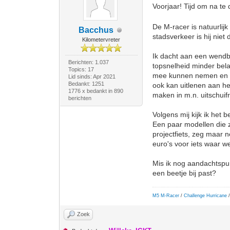
Voorjaar! Tijd om na te
De M-racer is natuurlijk
Bacchus
stadsverkeer is hij niet
Kilometervreter
Ik dacht aan een wendbar
Berichten: 1.037
topsnelheid minder bela
Topics: 17
mee kunnen nemen en moe
Lid sinds: Apr 2021
Bedankt: 1251
ook kan uitlenen aan he
1776 x bedankt in 890
maken in m.n. uitschuif
berichten
Volgens mij kijk ik het
Een paar modellen die z
projectfiets, zeg maar n
euro's voor iets waar we
Mis ik nog aandachtspun
een beetje bij past?
M5 M-Racer
/
Challenge Hurricane
/
Zoek