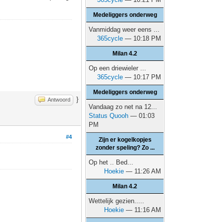
Medeliggers onderweg
Vanmiddag weer eens ...
365cycle
— 10:18 PM
Milan 4.2
Op een driewieler ...
365cycle
— 10:17 PM
Medeliggers onderweg
}
Antwoord
Vandaag zo net na 12...
Status Quooh
— 01:03
PM
#4
Zijn er kogelkopjes
zonder speling? Zo ...
Op het .. Bed...
Hoekie
— 11:26 AM
Milan 4.2
Wettelijk gezien.....
Hoekie
— 11:16 AM