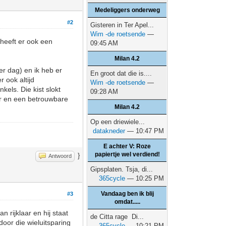
Medeliggers onderweg
#2
Gisteren in Ter Apel...
Wim -de roetsende
—
 heeft er ook een
09:45 AM
Milan 4.2
er dag) en ik heb er
En groot dat die is....
 ook altijd
Wim -de roetsende
—
els. Die kist slokt
09:28 AM
cer en een betrouwbare
Milan 4.2
Op een driewiele...
datakneder
— 10:47 PM
E achter V: Roze
papiertje wel verdiend!
}
Antwoord
Gipsplaten. Tsja, di...
365cycle
— 10:25 PM
Vandaag ben ik blij
#3
omdat.....
n rijklaar en hij staat
de Citta rage Di...
 door die wieluitsparing
365cycle
— 10:21 PM