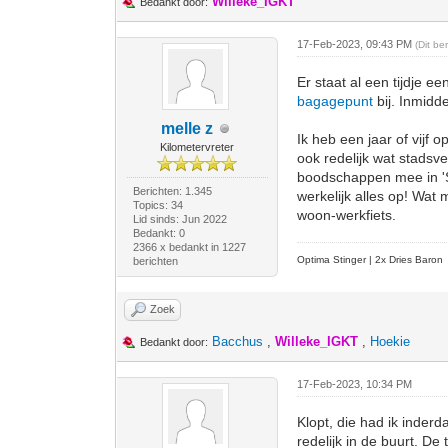
Willeke_IGKT
Bedankt door:
17-Feb-2023, 09:43 PM
(Dit b
Er staat al een tijdje e
bagagepunt
bij. Inmidde
melle z
Ik heb een jaar of vijf 
Kilometervreter
ook redelijk wat stadsv
boodschappen mee in 'St
Berichten: 1.345
werkelijk alles op! Wat
Topics: 34
woon-werkfiets.
Lid sinds: Jun 2022
Bedankt: 0
2366 x bedankt in 1227
Optima Stinger |
2x Dries Baron
berichten
Zoek
Bacchus
,
Willeke_IGKT
,
Hoekie
Bedankt door:
17-Feb-2023, 10:34 PM
Klopt, die had ik inderda
redelijk in de buurt. De 