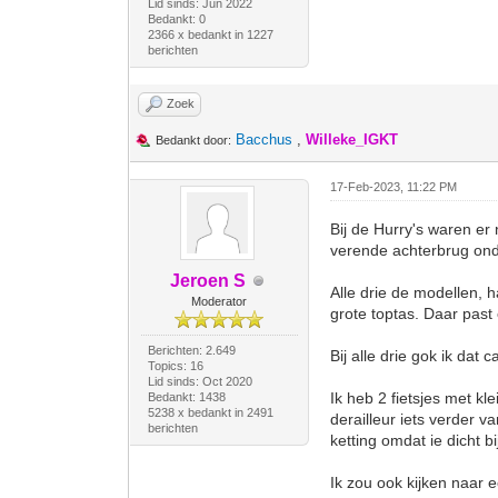
Lid sinds: Jun 2022
Bedankt: 0
2366 x bedankt in 1227
berichten
Zoek
Bacchus
,
Willeke_IGKT
Bedankt door:
17-Feb-2023, 11:22 PM
Bij de Hurry's waren er 
verende achterbrug ond
Jeroen S
Alle drie de modellen, 
Moderator
grote toptas. Daar past
Berichten: 2.649
Bij alle drie gok ik dat
Topics: 16
Lid sinds: Oct 2020
Ik heb 2 fietsjes met k
Bedankt: 1438
5238 x bedankt in 2491
derailleur iets verder 
berichten
ketting omdat ie dicht bi
Ik zou ook kijken naar 