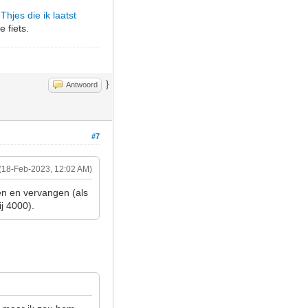
hjes die ik laatst
 fiets.
}
Antwoord
#7
(18-Feb-2023, 12:02 AM)
en en vervangen (als
j 4000).