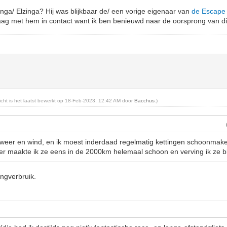
singa/ Elzinga? Hij was blijkbaar de/ een vorige eigenaar van
de Escape T
aag met hem in contact want ik ben benieuwd naar de oorsprong van die
richt is het laatst bewerkt op 18-Feb-2023, 12:42 AM door
Bacchus
.)
 in weer en wind, en ik moest inderdaad regelmatig kettingen schoonmak
er maakte ik ze eens in de 2000km helemaal schoon en verving ik ze bi
tingverbruik.