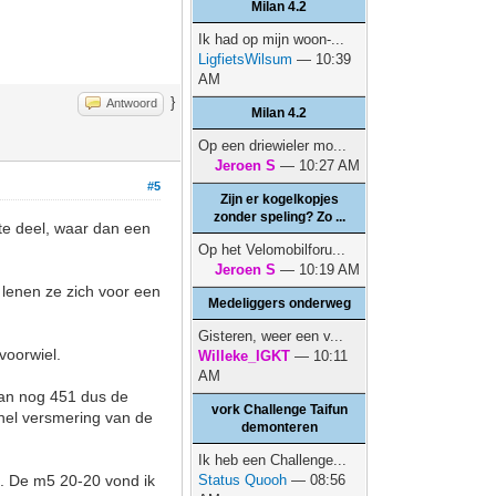
Milan 4.2
Ik had op mijn woon-...
LigfietsWilsum
— 10:39
AM
}
Antwoord
Milan 4.2
Op een driewieler mo...
Jeroen S
— 10:27 AM
#5
Zijn er kogelkopjes
zonder speling? Zo ...
ste deel, waar dan een
Op het Velomobilforu...
Jeroen S
— 10:19 AM
 lenen ze zich voor een
Medeliggers onderweg
Gisteren, weer een v...
voorwiel.
Willeke_IGKT
— 10:11
AM
 dan nog 451 dus de
vork Challenge Taifun
snel versmering van de
demonteren
Ik heb een Challenge...
l. De m5 20-20 vond ik
Status Quooh
— 08:56