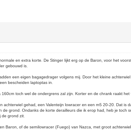
normale en extra korte. De Stinger lijkt erg op de Baron, voor het voor
er gebouwd is.
hadden een eigen bagagedrager volgens mij. Door het kleine achterwiel
 een bescheiden laptoptas in.
 ca 160cm toch wel de ondergrens zal zijn. Korter en de chrank raakt het 
lein achterwiel gehad, een Valenteijn lowracer en een m5 20-20. Dat is
van de grond. Ondanks de korte derailleurs die ik erop had, heb je toch 
j de grond zit.
een Baron, of de semilowracer (Fuego) van Nazca, met groot achterwie