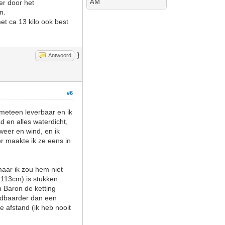
AM
er door het
n.
et ca 13 kilo ook best
}
Antwoord
#6
 meteen leverbaar en ik
d en alles waterdicht,
weer en wind, en ik
r maakte ik ze eens in
 maar ik zou hem niet
s 113cm) is stukken
n Baron de ketting
endbaarder dan een
e afstand (ik heb nooit