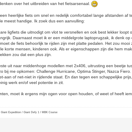
 denken over het uitbreiden van het fietsarsenaal.
 een heerlijke fiets om snel en redelijk comfortabel lange afstanden af 
 de meest handige. Ik zoek dus een aanvulling:
e ligfiets die uitnodigt om vlot te versnellen en ook best lekker loopt o
ngrijk. Daarnaast moet ik er een middelgrote laptoprugzak, ik denk o
t de fiets behoorlijk te rijden zijn met platte pedalen. Het zou mooi z
le korte mensen, kinderen ook. Als er eigenschappen zijn die hem makke
rekken zou dat een plus zijn.
 beste uit naar middenhoge modellen met 2x406, uitrusting een beetje tus
o bij me opkomen: Challenge Hurricane, Optima Stinger, Nazca Fiero. 
et-aan of net-niet in rijdende staat. En dan tegen een schappelijke prij
inig werk en/of veel potentie in zit.
ten, moet ik ergens mijn ogen voor open houden, of weet of heeft iem
 Giant Expedition / Giant Defy 1 / MBK Course