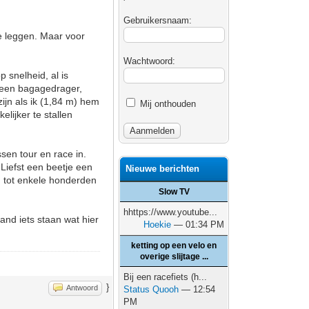
Gebruikersnaam:
te leggen. Maar voor
Wachtwoord:
p snelheid, al is
p een bagagedrager,
ijn als ik (1,84 m) hem
Mij onthouden
lijker te stallen
sen tour en race in.
Liefst een beetje een
Nieuwe berichten
s, tot enkele honderden
Slow TV
hhttps://www.youtube...
and iets staan wat hier
Hoekie
— 01:34 PM
ketting op een velo en
overige slijtage ...
Bij een racefiets (h...
}
Antwoord
Status Quooh
— 12:54
PM