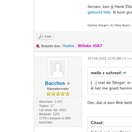
Jeroen, ken jij Henk El
gekocht heb
. Ik kom gr
Optima Stinger |
2x Dries Baron
Zoek
Hoekie
,
Willeke_IGKT
Bedankt door:
18-Feb-2023, 12:41 AM
(Dit be
melle z schreef:
[...] met de Stinger,
Bacchus
ik het me goed herinn
Kilometervreter
Berichten: 1.037
Oei, dat is een flink ket
Topics: 17
Lid sinds: Apr 2021
Bedankt: 1251
1776 x bedankt in 890
Citaat:
berichten