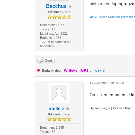
niet zo een laptoprugza
Bacchus
Kilometervreter
M5 M-Racer
/
Challenge Hurricane
/
Berichten: 1.037
Topics: 17
Lid sinds: Apr 2021
Bedankt: 1251
1776 x bedankt in 890
berichten
Zoek
Willeke_IGKT
,
Hoekie
Bedankt door:
17-Feb-2023, 10:51 PM
Ga kijken en neem je la
melle z
Optima Stinger |
2x Dries Baron
Kilometervreter
Berichten: 1.345
Topics: 34