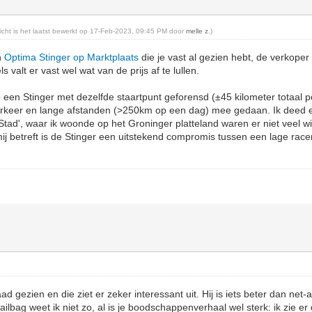
ericht is het laatst bewerkt op 17-Feb-2023, 09:45 PM door
melle z
.)
en
Optima Stinger op Marktplaats
die je vast al gezien hebt, de verkoper
ls valt er vast wel wat van de prijs af te lullen.
op een Stinger met dezelfde staartpunt geforensd (±45 kilometer totaal p
erkeer en lange afstanden (>250km op een dag) mee gedaan. Ik deed er
ad', waar ik woonde op het Groninger platteland waren er niet veel wink
 mij betreft is de Stinger een uitstekend compromis tussen een lage ra
ad gezien en die ziet er zeker interessant uit. Hij is iets beter dan net-aa
tailbag weet ik niet zo, al is je boodschappenverhaal wel sterk: ik zie er