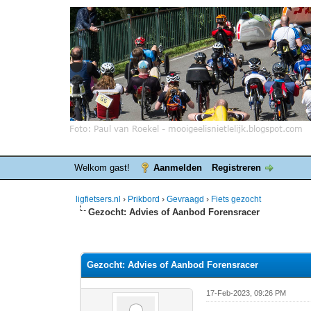
Welkom gast!
Aanmelden
Registreren
ligfietsers.nl
›
Prikbord
›
Gevraagd
›
Fiets gezocht
Gezocht: Advies of Aanbod Forensracer
0 stemmen - gemiddelde waardering is 0
1
2
3
4
5
Gezocht: Advies of Aanbod Forensracer
17-Feb-2023, 09:26 PM