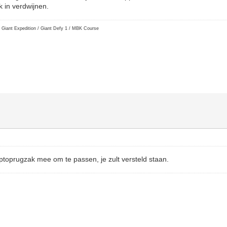
k in verdwijnen.
 Giant Expedition / Giant Defy 1 / MBK Course
ptoprugzak mee om te passen, je zult versteld staan.