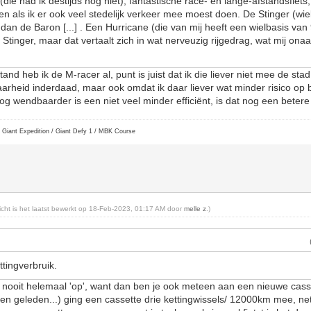
die had ik destijds nog niet); fantastische race- en lange-afstandsfiet
illen als ik er ook veel stedelijk verkeer mee moest doen. De Stinger (wi
an de Baron [...] . Een Hurricane (die van mij heeft een wielbasis van
tinger, maar dat vertaalt zich in wat nerveuzig rijgedrag, wat mij ona
and heb ik de M-racer al, punt is juist dat ik die liever niet mee de sta
heid inderdaad, maar ook omdat ik daar liever wat minder risico op b
og wendbaarder is een niet veel minder efficiënt, is dat nog een betere
 Giant Expedition / Giant Defy 1 / MBK Course
richt is het laatst bewerkt op 18-Feb-2023, 01:17 AM door
melle z
.)
ettingverbruik.
ng nooit helemaal 'op', want dan ben je ook meteen aan een nieuwe casse
ven geleden...) ging een cassette drie kettingwissels/ 12000km mee, net