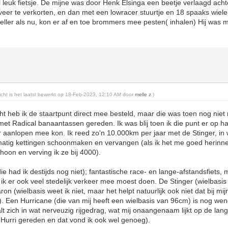
 leuk fietsje. De mijne was door Henk Elsinga een beetje verlaagd acht
veer te verkorten, en dan met een lowracer stuurtje en 18 spaaks wiele
eller als nu, kon er af en toe brommers mee pesten( inhalen) Hij was m
richt is het laatst bewerkt op 18-Feb-2023, 12:10 AM door
melle z
.)
cht heb ik de staartpunt direct mee besteld, maar die was toen nog niet
met Radical banaantassen gereden. Ik was blij toen ik die punt er op ha
 aanlopen mee kon. Ik reed zo'n 10.000km per jaar met de Stinger, in 
atig kettingen schoonmaken en vervangen (als ik het me goed herinne
oon en verving ik ze bij 4000).
e had ik destijds nog niet); fantastische race- en lange-afstandsfiets,
ls ik er ook veel stedelijk verkeer mee moest doen. De Stinger (wielbasi
 (wielbasis weet ik niet, maar het helpt natuurlijk ook niet dat bij mij
t). Een Hurricane (die van mij heeft een wielbasis van 96cm) is nog w
lt zich in wat nerveuzig rijgedrag, wat mij onaangenaam lijkt op de lang
urri gereden en dat vond ik ook wel genoeg).