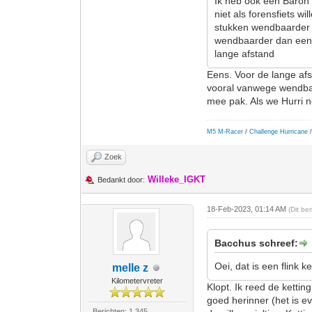
Ik heb ook een Baron (
niet als forensfiets w
stukken wendbaarder d
wendbaarder dan een S
lange afstand
Eens. Voor de lange afst
vooral vanwege wendbaar
mee pak. Als we Hurri n
M5 M-Racer
/
Challenge Hurricane
/
Zoek
Willeke_IGKT
Bedankt door:
18-Feb-2023, 01:14 AM
(Dit be
Bacchus schreef:
Oei, dat is een flink k
melle z
Kilometervreter
Klopt. Ik reed de ketti
goed herinner (het is e
Berichten: 1.345