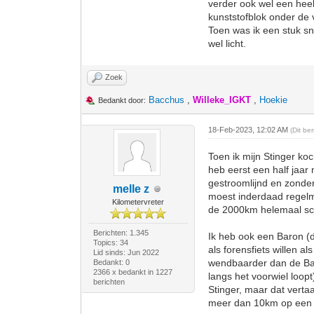
verder ook wel een heel
kunststofblok onder de 
Toen was ik een stuk sn
wel licht.
Zoek
Bacchus
,
Willeke_IGKT
,
Hoekie
Bedankt door:
18-Feb-2023, 12:02 AM
(Dit be
Toen ik mijn Stinger ko
heb eerst een half jaar 
gestroomlijnd en zonder
melle z
moest inderdaad regelm
Kilometervreter
de 2000km helemaal sch
Berichten: 1.345
Ik heb ook een Baron (di
Topics: 34
als forensfiets willen a
Lid sinds: Jun 2022
wendbaarder dan de Baron
Bedankt: 0
2366 x bedankt in 1227
langs het voorwiel loop
berichten
Stinger, maar dat vertaa
meer dan 10km op een H