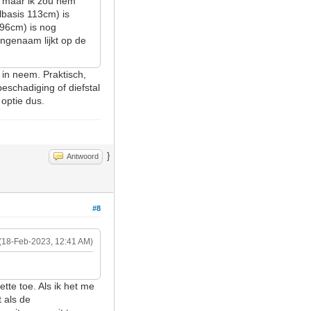
s, maar ik zou hem
elbasis 113cm) is
 96cm) is nog
angenaam lijkt op de
d in neem. Praktisch,
eschadiging of diefstal
 optie dus.
}
Antwoord
#8
(18-Feb-2023, 12:41 AM)
tte toe. Als ik het me
 als de