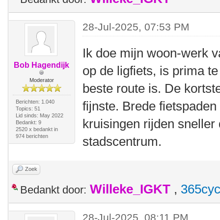
28-Jul-2025, 07:53 PM
Ik doe mijn woon-werk va
Bob Hagendijk
op de ligfiets, is prima t
Moderator
beste route is. De kortste 
Berichten: 1.040
fijnste. Brede fietspade
Topics: 51
Lid sinds: May 2022
kruisingen rijden snelle
Bedankt: 9
2520 x bedankt in
974 berichten
stadscentrum.
Zoek
Willeke_IGKT
,
365cyc
Bedankt door:
28-Jul-2025, 08:11 PM