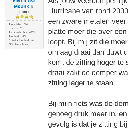
Als jouw veerdemper lijk
Martin van
Mourik
Hurricane van rond 2000,
Toerder
een zware metalen veer 
Berichten: 390
Topics: 28
platte moer die over ee
Lid sinds: Apr 2021
Bedankt: 43
loopt. Bij mij zit die mo
1096 x bedankt in
368 berichten
omlaag draai dan duwt d
komt de zitting hoger te
draai zakt de demper wa
zitting lager te staan.
Bij mijn fiets was de dem
genoeg druk meer in, en
gevolg is dat je zitting b