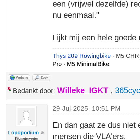
een (vrijwel dezelfde) rec
nu eenmaal."
Lijkt mij een hele goed
Thys 209 Rowingbike
- M5 CHR
Pro - M5 MinimalBike
Website
Zoek
Willeke_IGKT
,
365cyc
Bedankt door:
29-Jul-2025, 10:51 PM
En dan gaat ze dus niet 
Lopopodium
mensen die VLA'ers.
Kilometervreter