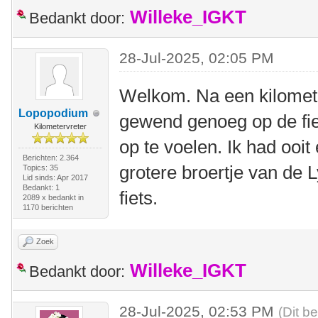
Willeke_IGKT
Bedankt door:
28-Jul-2025, 02:05 PM
Welkom. Na een kilomete
Lopopodium
gewend genoeg op de fiet
Kilometervreter
op te voelen. Ik had ooit
Berichten: 2.364
grotere broertje van de 
Topics: 35
Lid sinds: Apr 2017
Bedankt: 1
fiets.
2089 x bedankt in
1170 berichten
Zoek
Willeke_IGKT
Bedankt door:
28-Jul-2025, 02:53 PM
(Dit b