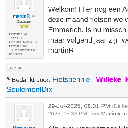
Welkom! Hier nog een Ame
martinR
deze maand fietsen we we
Opstapper
Emmerich. Is nu misschi
Berichten: 44
maar volgend jaar zijn w
Topics: 3
Lid sinds: Nov 2018
Bedankt: 901
martinR
103 x bedankt in 43
berichten
Zoek
Fietsbennie
,
Willeke_
Bedankt door:
SeulementDix
29-Jul-2025, 08:01 PM
(Dit b
2025, 08:38 PM door
Martin van