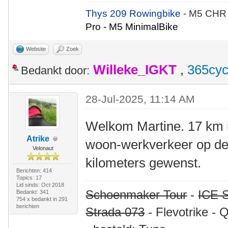
Thys 209 Rowingbike
- M5 CHR
Pro - M5 MinimalBike
Website
Zoek
Willeke_IGKT
,
365cyc
Bedankt door:
28-Jul-2025, 11:14 AM
Welkom Martine. 17 km i
Atrike
woon-werkverkeer op de l
Velonaut
kilometers gewenst.
Berichten: 414
Topics: 17
Lid sinds: Oct 2018
Schoenmaker Tour
-
ICE S
Bedankt: 341
754 x bedankt in 291
berichten
Strada 073
- Flevotrike - 