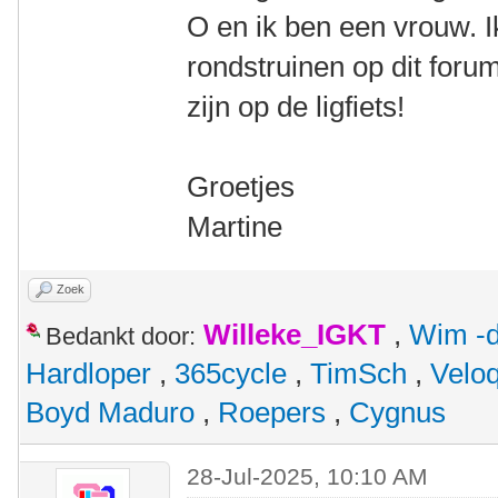
O en ik ben een vrouw. 
rondstruinen op dit foru
zijn op de ligfiets!
Groetjes
Martine
Zoek
Willeke_IGKT
,
Wim -d
Bedankt door:
Hardloper
,
365cycle
,
TimSch
,
Velo
Boyd Maduro
,
Roepers
,
Cygnus
28-Jul-2025, 10:10 AM