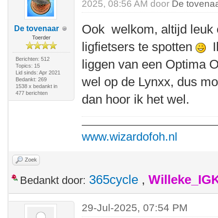
2025, 08:56 AM door
De tovena
Ook welkom, altijd leuk
De tovenaar
Toerder
ligfietsers te spotten
Ik
Berichten: 512
liggen van een Optima O
Topics: 15
Lid sinds: Apr 2021
wel op de Lynxx, dus mo
Bedankt: 269
1538 x bedankt in
477 berichten
dan hoor ik het wel.
www.wizardofoh.nl
Zoek
365cycle
,
Willeke_IG
Bedankt door:
29-Jul-2025, 07:54 PM