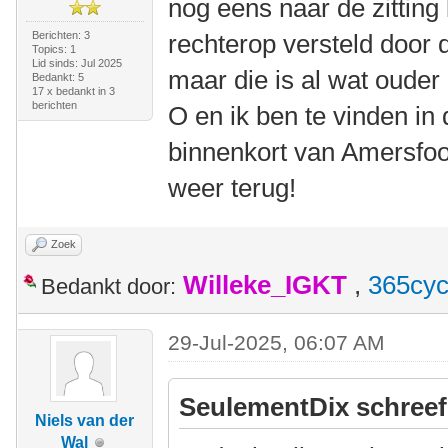
nog eens naar de zitting 
Berichten: 3
rechterop versteld door 
Topics: 1
Lid sinds: Jul 2025
maar die is al wat ouder 
Bedankt: 5
17 x bedankt in 3
berichten
O en ik ben te vinden in
binnenkort van Amersfoor
weer terug!
Zoek
Willeke_IGKT
,
365cyc
Bedankt door:
29-Jul-2025, 06:07 AM
SeulementDix schreef
Niels van der
Wal