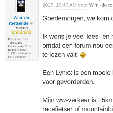
2025, 10:46 AM door
Wim -de r
Goedemorgen, welkom o
Wim -de
roetsende
Roeifietser
Ik wens je veel lees- en 
Berichten: 7.596
Topics: 190
omdat een forum nou een
Lid sinds: Apr 2017
Bedankt: 3662
te lezen valt
11231 x bedankt in
5342 berichten
Een Lynxx is een mooie l
voor gevorderden.
Mijn ww-verkeer is 15km
racefietser of mountainbik