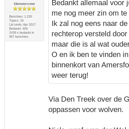
Bedankt allemaal voor ju
Kilometervreter
me nog meer zin om te b
Berichten: 1.230
Topics: 16
Ik zal nog eens naar de 
Lid sinds: Apr 2017
Bedankt: 405
rechterop versteld door
2439 x bedankt in
957 berichten
maar die is al wat ouder
O en ik ben te vinden i
binnenkort van Amersfoo
weer terug!
Via Den Treek over de Gr
oppassen voor wolven.