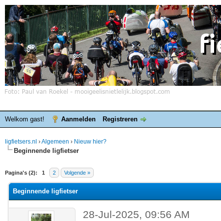
Welkom gast!
Aanmelden
Registreren
ligfietsers.nl
›
Algemeen
›
Nieuw hier?
Beginnende ligfietser
elde waardering is 0
Pagina's (2):
1
2
Volgende »
Beginnende ligfietser
28-Jul-2025, 09:56 AM