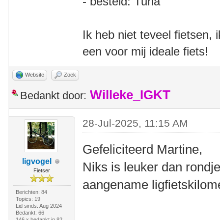
- besteld: Tuna
Ik heb niet teveel fietsen,
een voor mij ideale fiets!
Website
Zoek
Willeke_IGKT
Bedankt door:
28-Jul-2025, 11:15 AM
Gefeliciteerd Martine,
ligvogel
Niks is leuker dan rondje
Fietser
aangename ligfietskilom
Berichten: 84
Topics: 19
Lid sinds: Aug 2024
Bedankt: 66
146 x bedankt in 82