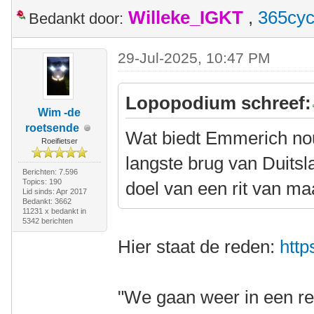
Willeke_IGKT
,
365cyc
Bedankt door:
29-Jul-2025, 10:47 PM
Lopopodium schreef:
Wim -de
roetsende
Wat biedt Emmerich nou
Roeifietser
langste brug van Duitsl
Berichten: 7.596
Topics: 190
doel van een rit van m
Lid sinds: Apr 2017
Bedankt: 3662
11231 x bedankt in
5342 berichten
Hier staat de reden:
http
"We gaan weer in een re