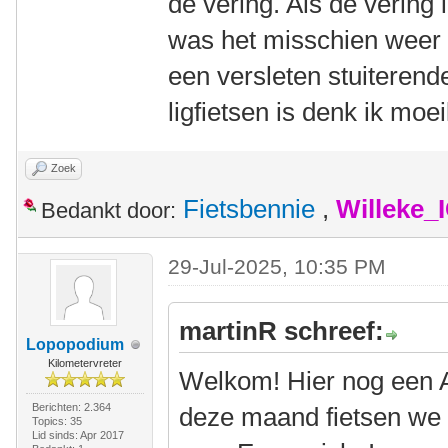
de vering. Als de vering
was het misschien weer
een versleten stuiterend
ligfietsen is denk ik moe
Zoek
Fietsbennie
,
Willeke_
Bedankt door:
29-Jul-2025, 10:35 PM
martinR schreef:
Lopopodium
Kilometervreter
Welkom! Hier nog een Am
Berichten: 2.364
deze maand fietsen we w
Topics: 35
Lid sinds: Apr 2017