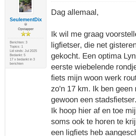
Dag allemaal,
SeulementDix
Opstapper
Ik wil me graag voorstel
Berichten: 3
ligfietser, die net gistere
Topics: 1
Lid sinds: Jul 2025
gekocht. Een optima Lyn
Bedankt: 5
17 x bedankt in 3
berichten
eerste wiebelende rondje
fiets mijn woon werk rout
zo'n 17 km. Ik ben geen 
gewoon een stadsfietser.
Ik hoop hier af en toe mi
soms ook te horen te krij
een ligfiets heb aanges