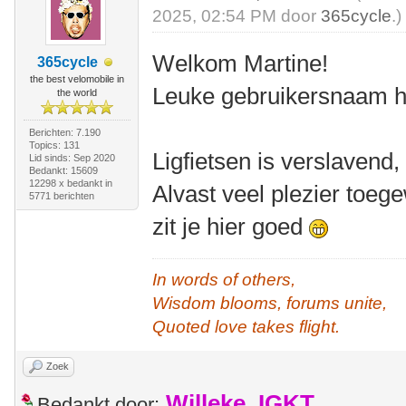
2025, 02:54 PM door
365cycle
.)
Welkom Martine!
365cycle
the best velomobile in
Leuke gebruikersnaam he
the world
Berichten: 7.190
Topics: 131
Ligfietsen is verslavend
Lid sinds: Sep 2020
Bedankt: 15609
12298 x bedankt in
Alvast veel plezier toeg
5771 berichten
zit je hier goed
In words of others,
Wisdom blooms, forums unite,
Quoted love takes flight.
Zoek
Willeke_IGKT
Bedankt door: