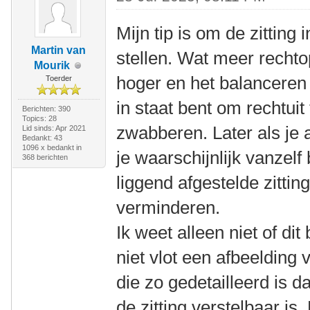
Mijn tip is om de zitting 
Martin van
stellen. Wat meer rechto
Mourik
hoger en het balanceren 
Toerder
in staat bent om rechtuit 
Berichten: 390
Topics: 28
zwabberen. Later als je 
Lid sinds: Apr 2021
Bedankt: 43
1096 x bedankt in
je waarschijnlijk vanzel
368 berichten
liggend afgestelde zittin
verminderen.
Ik weet alleen niet of dit
niet vlot een afbeelding
die zo gedetailleerd is d
de zitting verstelbaar is. 