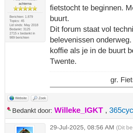
achterna
fietstocht te beginnen. M
buurt.
Berichten: 1.879
Topics: 45
Lid sinds: May 2018
Dit forum staat vol tech
Bedankt: 3125
2715 x bedankt in
belevenissen onderweg.
989 berichten
koffie als je in de buurt
Twente.
gr. Fi
Website
Zoek
Willeke_IGKT
,
365cyc
Bedankt door:
29-Jul-2025, 08:56 AM
(Dit be