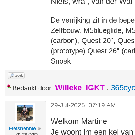
Niels, wraf, van der Wal
De verrijking zit in de bep
Zelfbouw, M5blueglide, M5
(carbon), Quest 20", Que
(prototype) Quest 26" (ca
Snoek
Zoek
Willeke_IGKT
,
365cyc
Bedankt door:
29-Jul-2025, 07:19 AM
Welkom Martine.
Fietsbennie
Je woont im een kei van
Fiets m'n voeten