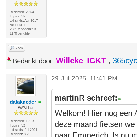
Berichten: 2.364
Topics: 35
Lid sinds: Apr 2017
Bedankt: 1
2089 x bedankt in
1170 berichten
Zoek
Willeke_IGKT
,
365cyc
Bedankt door:
29-Jul-2025, 11:41 PM
martinR schreef:
datakneder
WAWelaar
Welkom! Hier nog een Am
Berichten: 1.313
deze maand fietsen we w
Topics: 32
Lid sinds: Jul 2021
naar Emmerich. Is nu m
Bedankt: 853