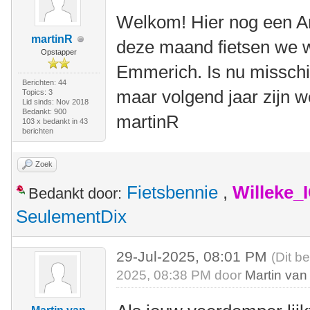
Welkom! Hier nog een Ame
martinR
deze maand fietsen we we
Opstapper
Emmerich. Is nu misschi
Berichten: 44
maar volgend jaar zijn w
Topics: 3
Lid sinds: Nov 2018
Bedankt: 900
martinR
103 x bedankt in 43
berichten
Zoek
Fietsbennie
,
Willeke_
Bedankt door:
SeulementDix
29-Jul-2025, 08:01 PM
(Dit b
2025, 08:38 PM door
Martin van