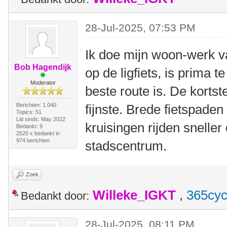
28-Jul-2025, 07:53 PM
Ik doe mijn woon-werk va
Bob Hagendijk
op de ligfiets, is prima t
Moderator
beste route is. De kortste 
Berichten: 1.040
fijnste. Brede fietspade
Topics: 51
Lid sinds: May 2022
kruisingen rijden snelle
Bedankt: 9
2520 x bedankt in
974 berichten
stadscentrum.
Zoek
Willeke_IGKT
,
365cyc
Bedankt door:
28-Jul-2025, 08:11 PM