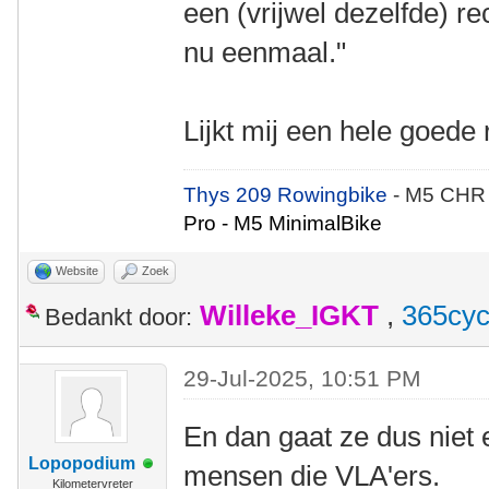
een (vrijwel dezelfde) rec
nu eenmaal."
Lijkt mij een hele goed
Thys 209 Rowingbike
- M5 CHR
Pro - M5 MinimalBike
Website
Zoek
Willeke_IGKT
,
365cyc
Bedankt door:
29-Jul-2025, 10:51 PM
En dan gaat ze dus niet 
Lopopodium
mensen die VLA'ers.
Kilometervreter