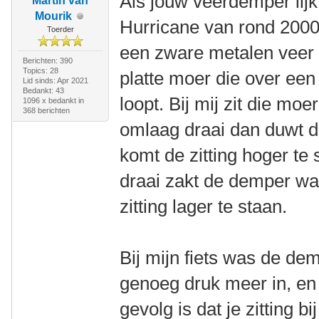
Als jouw veerdemper lijk
Martin van
Mourik
Hurricane van rond 2000,
Toerder
een zware metalen veer 
Berichten: 390
Topics: 28
platte moer die over ee
Lid sinds: Apr 2021
Bedankt: 43
loopt. Bij mij zit die mo
1096 x bedankt in
368 berichten
omlaag draai dan duwt d
komt de zitting hoger te
draai zakt de demper wa
zitting lager te staan.
Bij mijn fiets was de dem
genoeg druk meer in, en
gevolg is dat je zitting b