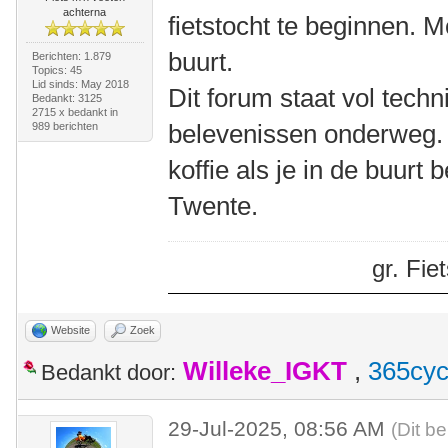
achterna
fietstocht te beginnen. M
buurt.
Berichten: 1.879
Topics: 45
Lid sinds: May 2018
Dit forum staat vol tech
Bedankt: 3125
2715 x bedankt in
belevenissen onderweg.
989 berichten
koffie als je in de buurt
Twente.
gr. Fi
Website
Zoek
Willeke_IGKT
,
365cyc
Bedankt door:
29-Jul-2025, 08:56 AM
(Dit be