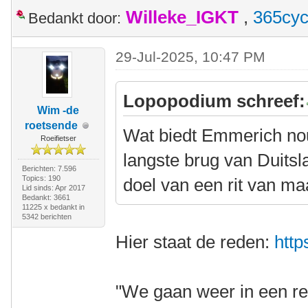
Willeke_IGKT
,
365cyc
Bedankt door:
29-Jul-2025, 10:47 PM
Lopopodium schreef:
Wim -de
roetsende
Wat biedt Emmerich nou
Roeifietser
langste brug van Duitsl
Berichten: 7.596
Topics: 190
doel van een rit van m
Lid sinds: Apr 2017
Bedankt: 3661
11225 x bedankt in
5342 berichten
Hier staat de reden:
http
"We gaan weer in een re