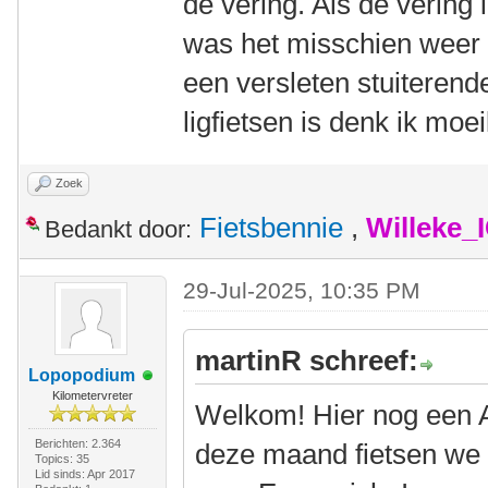
de vering. Als de vering
was het misschien weer
een versleten stuiterend
ligfietsen is denk ik moe
Zoek
Fietsbennie
,
Willeke_
Bedankt door:
29-Jul-2025, 10:35 PM
martinR schreef:
Lopopodium
Kilometervreter
Welkom! Hier nog een Am
Berichten: 2.364
deze maand fietsen we w
Topics: 35
Lid sinds: Apr 2017