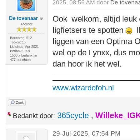
2025, 08:56 AM door
De tovena
Ook welkom, altijd leuk
De tovenaar
Toerder
ligfietsers te spotten
Ik
Berichten: 512
liggen van een Optima O
Topics: 15
Lid sinds: Apr 2021
wel op de Lynxx, dus mo
Bedankt: 269
1538 x bedankt in
477 berichten
dan hoor ik het wel.
www.wizardofoh.nl
Zoek
365cycle
,
Willeke_IG
Bedankt door:
29-Jul-2025, 07:54 PM