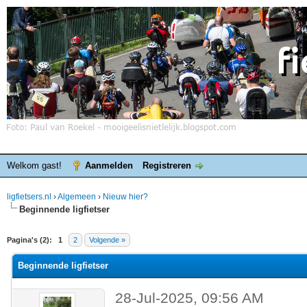
Welkom gast!
Aanmelden
Registreren
ligfietsers.nl
›
Algemeen
›
Nieuw hier?
Beginnende ligfietser
elde waardering is 0
Pagina's (2):
1
2
Volgende »
Beginnende ligfietser
28-Jul-2025, 09:56 AM