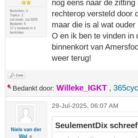
nog eens naar de zitting 
Berichten: 3
rechterop versteld door 
Topics: 1
Lid sinds: Jul 2025
maar die is al wat ouder 
Bedankt: 5
17 x bedankt in 3
berichten
O en ik ben te vinden in
binnenkort van Amersfoor
weer terug!
Zoek
Willeke_IGKT
,
365cyc
Bedankt door:
29-Jul-2025, 06:07 AM
SeulementDix schreef
Niels van der
Wal