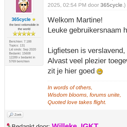
2025, 02:54 PM door
365cycle
.)
Welkom Martine!
365cycle
the best velomobile in
Leuke gebruikersnaam he
the world
Berichten: 7.188
Topics: 131
Ligfietsen is verslavend
Lid sinds: Sep 2020
Bedankt: 15608
12289 x bedankt in
Alvast veel plezier toeg
5769 berichten
zit je hier goed
In words of others,
Wisdom blooms, forums unite,
Quoted love takes flight.
Zoek
Willeke_IGKT
Bedankt door: