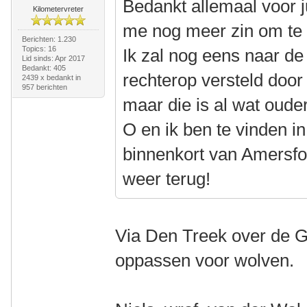
Bedankt allemaal voor ju
Kilometervreter
me nog meer zin om te b
Berichten: 1.230
Topics: 16
Ik zal nog eens naar de 
Lid sinds: Apr 2017
Bedankt: 405
rechterop versteld door
2439 x bedankt in
957 berichten
maar die is al wat ouder
O en ik ben te vinden i
binnenkort van Amersfoo
weer terug!
Via Den Treek over de Gr
oppassen voor wolven.