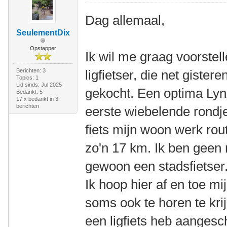
Dag allemaal,
SeulementDix
Opstapper
Ik wil me graag voorstel
Berichten: 3
ligfietser, die net gistere
Topics: 1
Lid sinds: Jul 2025
gekocht. Een optima Lyn
Bedankt: 5
17 x bedankt in 3
berichten
eerste wiebelende rondje
fiets mijn woon werk rout
zo'n 17 km. Ik ben geen 
gewoon een stadsfietser.
Ik hoop hier af en toe mi
soms ook te horen te krij
een ligfiets heb aanges