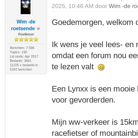
2025, 10:46 AM door
Wim -de r
Goedemorgen, welkom o
Wim -de
roetsende
Roeifietser
Ik wens je veel lees- en 
Berichten: 7.596
Topics: 190
omdat een forum nou een
Lid sinds: Apr 2017
Bedankt: 3661
te lezen valt
11225 x bedankt in
5342 berichten
Een Lynxx is een mooie l
voor gevorderden.
Mijn ww-verkeer is 15km
racefietser of mountainbik