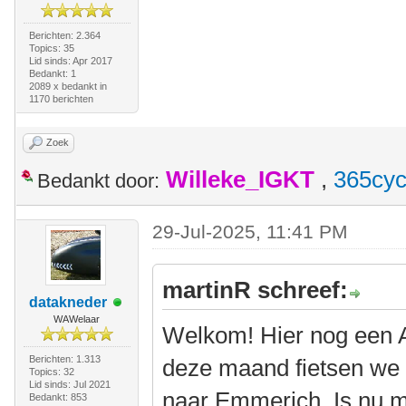
Berichten: 2.364
Topics: 35
Lid sinds: Apr 2017
Bedankt: 1
2089 x bedankt in
1170 berichten
Zoek
Willeke_IGKT
,
365cyc
Bedankt door:
29-Jul-2025, 11:41 PM
martinR schreef:
datakneder
WAWelaar
Welkom! Hier nog een Am
Berichten: 1.313
deze maand fietsen we w
Topics: 32
Lid sinds: Jul 2021
naar Emmerich. Is nu m
Bedankt: 853