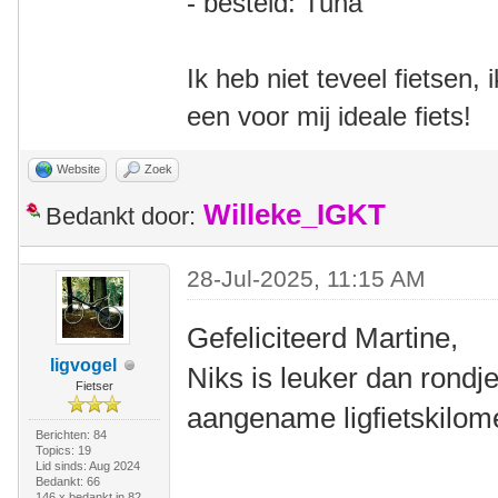
- besteld: Tuna
Ik heb niet teveel fietsen,
een voor mij ideale fiets!
Website
Zoek
Willeke_IGKT
Bedankt door:
28-Jul-2025, 11:15 AM
Gefeliciteerd Martine,
ligvogel
Niks is leuker dan rondje
Fietser
aangename ligfietskilom
Berichten: 84
Topics: 19
Lid sinds: Aug 2024
Bedankt: 66
146 x bedankt in 82