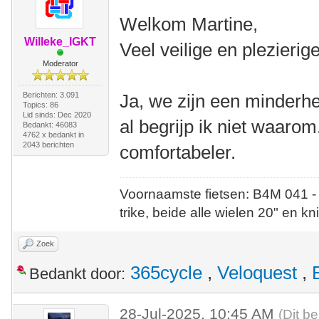
Welkom Martine,
Willeke_IGKT
Veel veilige en plezieri
Moderator
Berichten: 3.091
Ja, we zijn een minderhe
Topics: 86
Lid sinds: Dec 2020
al begrijp ik niet waarom.
Bedankt: 46083
4762 x bedankt in
2043 berichten
comfortabeler.
Voornaamste fietsen: B4M 041 -
trike, beide alle wielen 20" en kn
Zoek
365cycle
,
Veloquest
,
Bedankt door:
28-Jul-2025, 10:45 AM
(Dit be