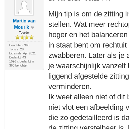
Mijn tip is om de zitting 
Martin van
stellen. Wat meer rechto
Mourik
hoger en het balanceren 
Toerder
in staat bent om rechtuit 
Berichten: 390
Topics: 28
zwabberen. Later als je 
Lid sinds: Apr 2021
Bedankt: 43
1096 x bedankt in
je waarschijnlijk vanzel
368 berichten
liggend afgestelde zittin
verminderen.
Ik weet alleen niet of dit
niet vlot een afbeelding
die zo gedetailleerd is d
de zitting verstelbaar is. 