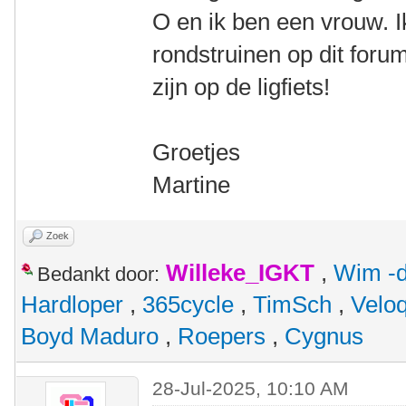
O en ik ben een vrouw. 
rondstruinen op dit foru
zijn op de ligfiets!
Groetjes
Martine
Zoek
Willeke_IGKT
,
Wim -d
Bedankt door:
Hardloper
,
365cycle
,
TimSch
,
Velo
Boyd Maduro
,
Roepers
,
Cygnus
28-Jul-2025, 10:10 AM