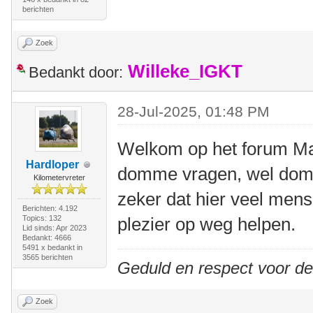
berichten
Zoek
Willeke_IGKT
Bedankt door:
28-Jul-2025, 01:48 PM
Welkom op het forum Mart
Hardloper
domme vragen, wel dom
Kilometervreter
zeker dat hier veel mense
Berichten: 4.192
Topics: 132
plezier op weg helpen.
Lid sinds: Apr 2023
Bedankt: 4666
5491 x bedankt in
3565 berichten
Geduld en respect voor d
Zoek