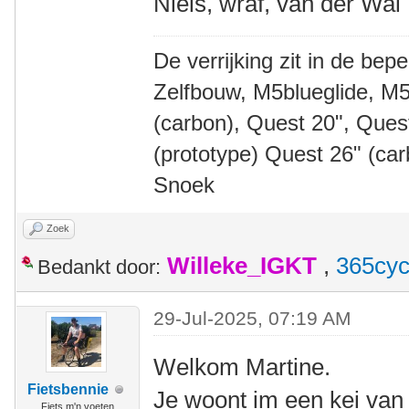
Niels, wraf, van der Wal
De verrijking zit in de bep
Zelfbouw, M5blueglide, M5
(carbon), Quest 20", Que
(prototype) Quest 26" (ca
Snoek
Zoek
Willeke_IGKT
,
365cyc
Bedankt door:
29-Jul-2025, 07:19 AM
Welkom Martine.
Fietsbennie
Je woont im een kei van
Fiets m'n voeten