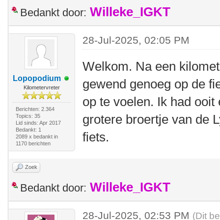
Willeke_IGKT
Bedankt door:
28-Jul-2025, 02:05 PM
Welkom. Na een kilomete
Lopopodium
gewend genoeg op de fiet
Kilometervreter
op te voelen. Ik had ooit
Berichten: 2.364
grotere broertje van de 
Topics: 35
Lid sinds: Apr 2017
Bedankt: 1
fiets.
2089 x bedankt in
1170 berichten
Zoek
Willeke_IGKT
Bedankt door:
28-Jul-2025, 02:53 PM
(Dit b