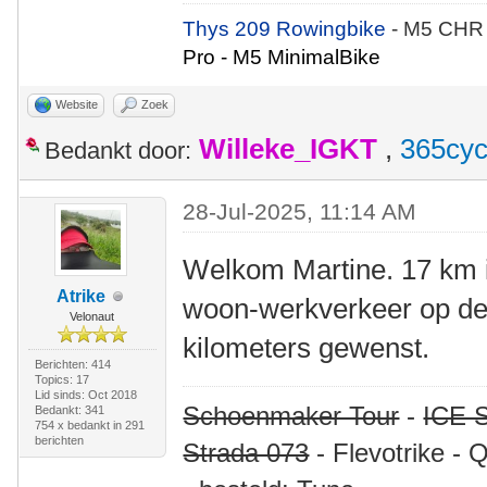
Thys 209 Rowingbike
- M5 CHR
Pro - M5 MinimalBike
Website
Zoek
Willeke_IGKT
,
365cyc
Bedankt door:
28-Jul-2025, 11:14 AM
Welkom Martine. 17 km i
Atrike
woon-werkverkeer op de l
Velonaut
kilometers gewenst.
Berichten: 414
Topics: 17
Lid sinds: Oct 2018
Schoenmaker Tour
-
ICE S
Bedankt: 341
754 x bedankt in 291
berichten
Strada 073
- Flevotrike - 