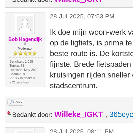
28-Jul-2025, 07:53 PM
Ik doe mijn woon-werk va
Bob Hagendijk
op de ligfiets, is prima t
Moderator
beste route is. De kortste 
Berichten: 1.038
fijnste. Brede fietspade
Topics: 51
Lid sinds: May 2022
kruisingen rijden snelle
Bedankt: 9
2510 x bedankt in
972 berichten
stadscentrum.
Zoek
Willeke_IGKT
,
365cyc
Bedankt door:
28-Jul-2025, 08:11 PM