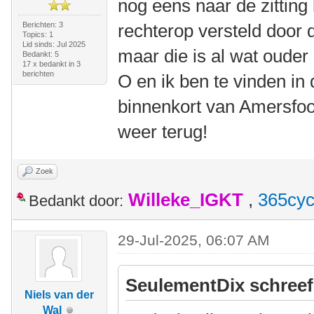
nog eens naar de zitting 
Berichten: 3
rechterop versteld door 
Topics: 1
Lid sinds: Jul 2025
maar die is al wat ouder 
Bedankt: 5
17 x bedankt in 3
berichten
O en ik ben te vinden in
binnenkort van Amersfoor
weer terug!
Zoek
Willeke_IGKT
,
365cyc
Bedankt door:
29-Jul-2025, 06:07 AM
SeulementDix schreef
Niels van der
Wal