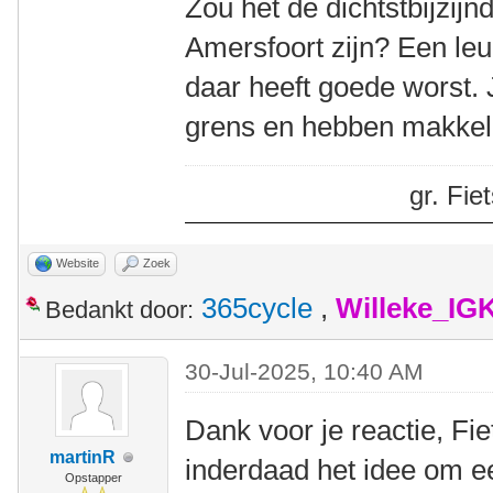
Zou het de dichtstbijzij
Amersfoort zijn? Een leu
daar heeft goede worst. J
grens en hebben makkeli
gr. Fi
Website
Zoek
365cycle
,
Willeke_IG
Bedankt door:
30-Jul-2025, 10:40 AM
Dank voor je reactie, Fi
martinR
inderdaad het idee om e
Opstapper