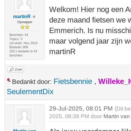
Welkom! Hier nog een Ame
martinR
deze maand fietsen we we
Opstapper
Emmerich. Is nu misschi
Berichten: 44
maar volgend jaar zijn w
Topics: 3
Lid sinds: Nov 2018
Bedankt: 899
martinR
103 x bedankt in 43
berichten
Zoek
Fietsbennie
,
Willeke_
Bedankt door:
SeulementDix
29-Jul-2025, 08:01 PM
(Dit b
2025, 08:38 PM door
Martin van