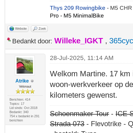
Thys 209 Rowingbike
- M5 CHR
Pro - M5 MinimalBike
Website
Zoek
Willeke_IGKT
,
365cyc
Bedankt door:
28-Jul-2025, 11:14 AM
Welkom Martine. 17 km i
Atrike
woon-werkverkeer op de l
Velonaut
kilometers gewenst.
Berichten: 414
Topics: 17
Lid sinds: Oct 2018
Schoenmaker Tour
-
ICE S
Bedankt: 340
754 x bedankt in 291
berichten
Strada 073
- Flevotrike - 