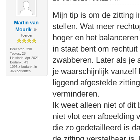
Mijn tip is om de zitting 
Martin van
stellen. Wat meer rechto
Mourik
hoger en het balanceren 
Toerder
in staat bent om rechtuit 
Berichten: 390
Topics: 28
zwabberen. Later als je 
Lid sinds: Apr 2021
Bedankt: 43
1096 x bedankt in
je waarschijnlijk vanzel
368 berichten
liggend afgestelde zittin
verminderen.
Ik weet alleen niet of dit
niet vlot een afbeelding
die zo gedetailleerd is d
de zitting verstelbaar is. 