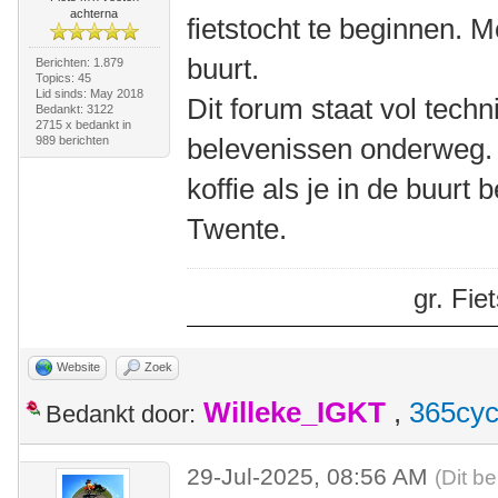
achterna
fietstocht te beginnen. M
buurt.
Berichten: 1.879
Topics: 45
Lid sinds: May 2018
Dit forum staat vol tech
Bedankt: 3122
2715 x bedankt in
belevenissen onderweg.
989 berichten
koffie als je in de buurt
Twente.
gr. Fi
Website
Zoek
Willeke_IGKT
,
365cyc
Bedankt door:
29-Jul-2025, 08:56 AM
(Dit be