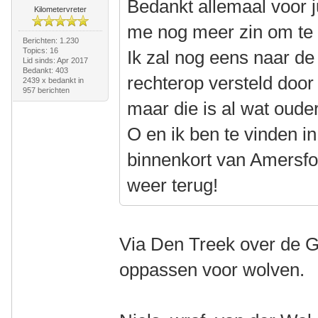
Bedankt allemaal voor ju
Kilometervreter
me nog meer zin om te b
Berichten: 1.230
Topics: 16
Ik zal nog eens naar de 
Lid sinds: Apr 2017
Bedankt: 403
rechterop versteld door
2439 x bedankt in
957 berichten
maar die is al wat ouder
O en ik ben te vinden i
binnenkort van Amersfoo
weer terug!
Via Den Treek over de Gr
oppassen voor wolven.