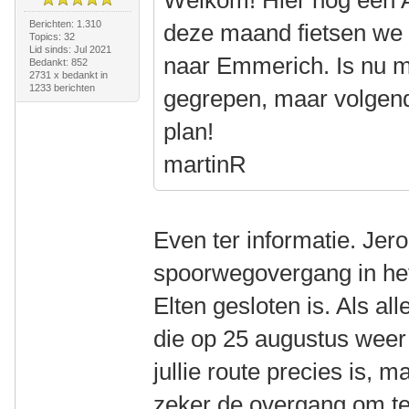
Welkom! Hier nog een Am
Berichten: 1.310
deze maand fietsen we w
Topics: 32
Lid sinds: Jul 2021
naar Emmerich. Is nu m
Bedankt: 852
2731 x bedankt in
1233 berichten
gegrepen, maar volgend
plan!
martinR
Even ter informatie. Jer
spoorwegovergang in he
Elten gesloten is. Als al
die op 25 augustus weer 
jullie route precies is, m
zeker de overgang om t