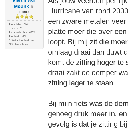
Als jouw veerdemper lijk
Martin van
Mourik
Hurricane van rond 2000,
Toerder
een zware metalen veer 
Berichten: 390
Topics: 28
platte moer die over ee
Lid sinds: Apr 2021
Bedankt: 43
loopt. Bij mij zit die mo
1096 x bedankt in
368 berichten
omlaag draai dan duwt d
komt de zitting hoger te
draai zakt de demper wa
zitting lager te staan.
Bij mijn fiets was de dem
genoeg druk meer in, en
gevolg is dat je zitting b