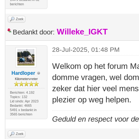
berichten
Zoek
Willeke_IGKT
Bedankt door:
28-Jul-2025, 01:48 PM
Welkom op het forum Mart
Hardloper
domme vragen, wel dom
Kilometervreter
zeker dat hier veel mense
Berichten: 4.192
Topics: 132
plezier op weg helpen.
Lid sinds: Apr 2023
Bedankt: 4665
5491 x bedankt in
3565 berichten
Geduld en respect voor d
Zoek