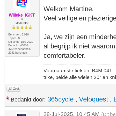
Welkom Martine,
Willeke_IGKT
Veel veilige en plezieri
Moderator
Berichten: 3.090
Ja, we zijn een minderhe
Topics: 86
Lid sinds: Dec 2020
al begrijp ik niet waarom.
Bedankt: 46036
4759 x bedankt in
2041 berichten
comfortabeler.
Voornaamste fietsen: B4M 041 -
trike, beide alle wielen 20" en kn
Zoek
365cycle
,
Veloquest
,
Bedankt door:
28-Jul-2025, 10:45 AM
(Dit be