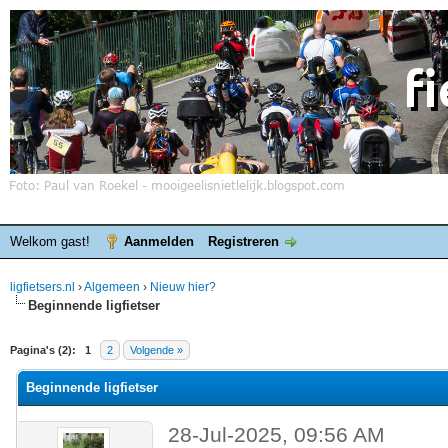
Welkom gast!
Aanmelden
Registreren
ligfietsers.nl
›
Algemeen
›
Nieuw hier?
Beginnende ligfietser
elde waardering is 0
Pagina's (2):
1
2
Volgende »
Beginnende ligfietser
28-Jul-2025, 09:56 AM