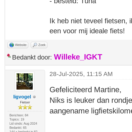
- besteld: Tuna
Ik heb niet teveel fietsen,
een voor mij ideale fiets!
Website
Zoek
Willeke_IGKT
Bedankt door:
28-Jul-2025, 11:15 AM
Gefeliciteerd Martine,
ligvogel
Niks is leuker dan rondje
Fietser
aangename ligfietskilom
Berichten: 84
Topics: 19
Lid sinds: Aug 2024
Bedankt: 65
144 x bedankt in 82