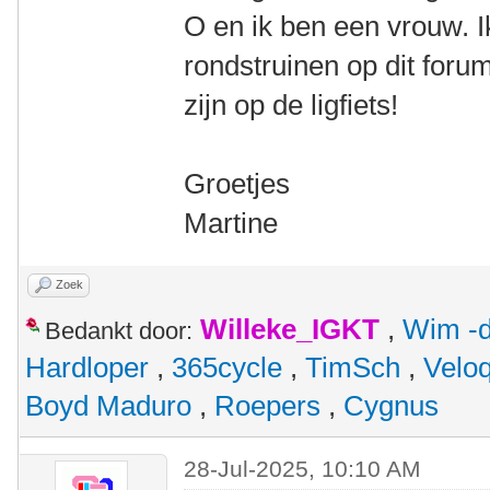
O en ik ben een vrouw. 
rondstruinen op dit foru
zijn op de ligfiets!
Groetjes
Martine
Zoek
Willeke_IGKT
,
Wim -d
Bedankt door:
Hardloper
,
365cycle
,
TimSch
,
Velo
Boyd Maduro
,
Roepers
,
Cygnus
28-Jul-2025, 10:10 AM