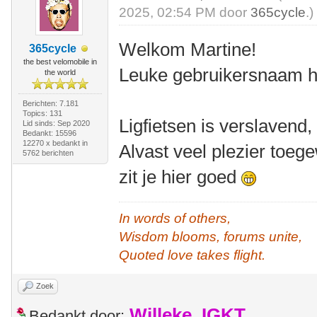
2025, 02:54 PM door
365cycle
.)
Welkom Martine!
365cycle
the best velomobile in
Leuke gebruikersnaam he
the world
Berichten: 7.181
Topics: 131
Ligfietsen is verslavend
Lid sinds: Sep 2020
Bedankt: 15596
12270 x bedankt in
Alvast veel plezier toeg
5762 berichten
zit je hier goed
In words of others,
Wisdom blooms, forums unite,
Quoted love takes flight.
Zoek
Willeke_IGKT
Bedankt door: