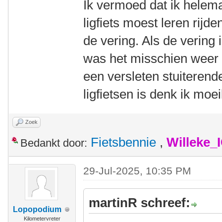
Ik vermoed dat ik helema
ligfiets moest leren rij
de vering. Als de vering
was het misschien weer
een versleten stuiterend
ligfietsen is denk ik moe
Zoek
Fietsbennie
,
Willeke_
Bedankt door:
29-Jul-2025, 10:35 PM
martinR schreef:
Lopopodium
Kilometervreter