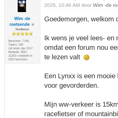
2025, 10:46 AM door
Wim -de r
Goedemorgen, welkom o
Wim -de
roetsende
Roeifietser
Ik wens je veel lees- en 
Berichten: 7.591
Topics: 190
omdat een forum nou een
Lid sinds: Apr 2017
Bedankt: 3651
te lezen valt
11203 x bedankt in
5337 berichten
Een Lynxx is een mooie l
voor gevorderden.
Mijn ww-verkeer is 15km
racefietser of mountainbik