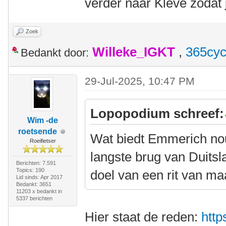
verder naar Kleve zodat
Zoek
Willeke_IGKT
,
365cyc
Bedankt door:
29-Jul-2025, 10:47 PM
Lopopodium schreef:
Wim -de
roetsende
Wat biedt Emmerich nou
Roeifietser
langste brug van Duitsl
Berichten: 7.591
Topics: 190
doel van een rit van m
Lid sinds: Apr 2017
Bedankt: 3651
11203 x bedankt in
5337 berichten
Hier staat de reden:
http