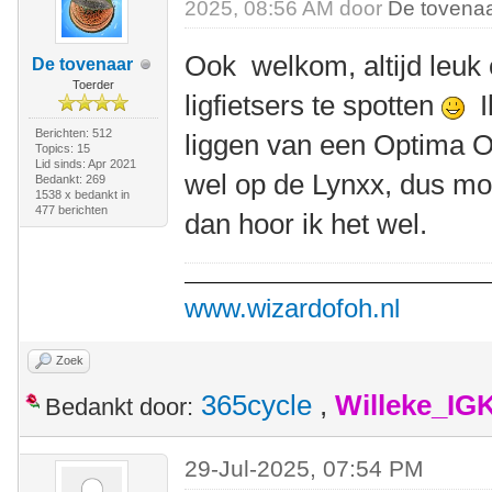
2025, 08:56 AM door
De tovena
Ook welkom, altijd leuk
De tovenaar
Toerder
ligfietsers te spotten
Ik
Berichten: 512
liggen van een Optima O
Topics: 15
Lid sinds: Apr 2021
wel op de Lynxx, dus mo
Bedankt: 269
1538 x bedankt in
477 berichten
dan hoor ik het wel.
www.wizardofoh.nl
Zoek
365cycle
,
Willeke_IG
Bedankt door:
29-Jul-2025, 07:54 PM