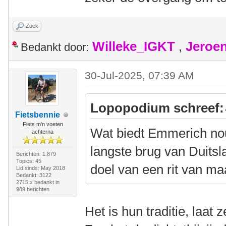
Zoek
Willeke_IGKT
,
Jeroe
Bedankt door:
30-Jul-2025, 07:39 AM
Lopopodium schreef:
Fietsbennie
Fiets m'n voeten
Wat biedt Emmerich nou
achterna
langste brug van Duitsl
Berichten: 1.879
Topics: 45
doel van een rit van ma
Lid sinds: May 2018
Bedankt: 3122
2715 x bedankt in
989 berichten
Het is hun traditie, laat 