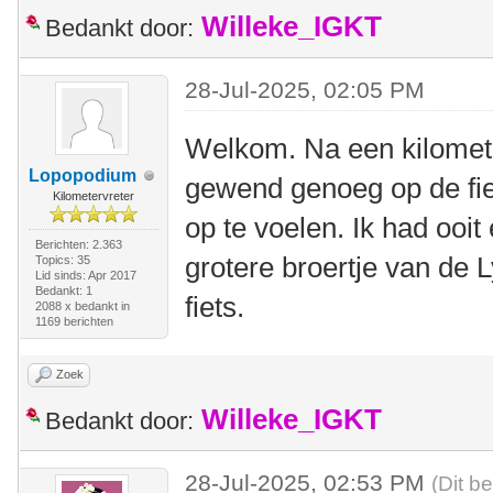
Willeke_IGKT
Bedankt door:
28-Jul-2025, 02:05 PM
Welkom. Na een kilomete
Lopopodium
gewend genoeg op de fiet
Kilometervreter
op te voelen. Ik had ooit
Berichten: 2.363
grotere broertje van de 
Topics: 35
Lid sinds: Apr 2017
Bedankt: 1
fiets.
2088 x bedankt in
1169 berichten
Zoek
Willeke_IGKT
Bedankt door:
28-Jul-2025, 02:53 PM
(Dit b