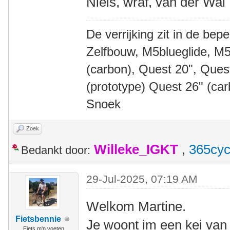
Niels, wraf, van der Wal
De verrijking zit in de bep
Zelfbouw, M5blueglide, M5
(carbon), Quest 20", Que
(prototype) Quest 26" (ca
Snoek
Zoek
Willeke_IGKT
,
365cyc
Bedankt door:
29-Jul-2025, 07:19 AM
Welkom Martine.
Fietsbennie
Je woont im een kei van
Fiets m'n voeten