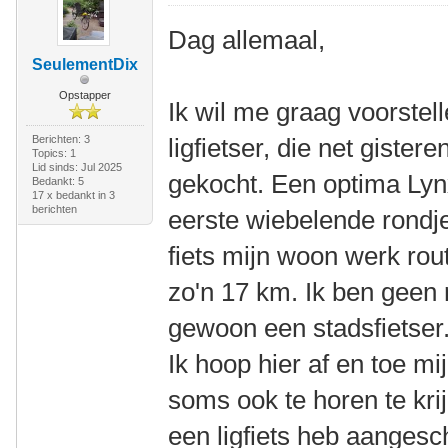
Dag allemaal,
SeulementDix
Opstapper
Ik wil me graag voorstel
Berichten: 3
ligfietser, die net gistere
Topics: 1
Lid sinds: Jul 2025
gekocht. Een optima Lyn
Bedankt: 5
17 x bedankt in 3
berichten
eerste wiebelende rondje
fiets mijn woon werk rout
zo'n 17 km. Ik ben geen 
gewoon een stadsfietser.
Ik hoop hier af en toe mi
soms ook te horen te krij
een ligfiets heb aanges