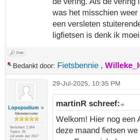
de vering. Als de vering
was het misschien weer
een versleten stuiterend
ligfietsen is denk ik moe
Zoek
Fietsbennie
,
Willeke_
Bedankt door:
29-Jul-2025, 10:35 PM
martinR schreef:
Lopopodium
Kilometervreter
Welkom! Hier nog een Am
Berichten: 2.364
deze maand fietsen we w
Topics: 35
Lid sinds: Apr 2017