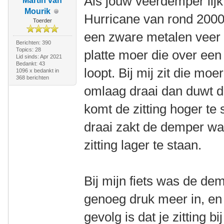
Als jouw veerdemper lijk
Martin van
Mourik
Hurricane van rond 2000,
Toerder
een zware metalen veer 
Berichten: 390
Topics: 28
platte moer die over ee
Lid sinds: Apr 2021
Bedankt: 43
loopt. Bij mij zit die mo
1096 x bedankt in
368 berichten
omlaag draai dan duwt d
komt de zitting hoger te
draai zakt de demper wa
zitting lager te staan.
Bij mijn fiets was de dem
genoeg druk meer in, en
gevolg is dat je zitting b