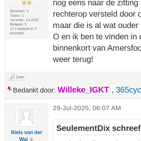
nog eens naar de zitting 
Berichten: 3
rechterop versteld door 
Topics: 1
Lid sinds: Jul 2025
maar die is al wat ouder 
Bedankt: 5
17 x bedankt in 3
berichten
O en ik ben te vinden in
binnenkort van Amersfoor
weer terug!
Zoek
Willeke_IGKT
,
365cyc
Bedankt door:
29-Jul-2025, 06:07 AM
SeulementDix schreef
Niels van der
Wal