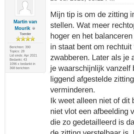
Mijn tip is om de zitting 
Martin van
stellen. Wat meer rechto
Mourik
hoger en het balanceren 
Toerder
in staat bent om rechtuit 
Berichten: 390
Topics: 28
zwabberen. Later als je 
Lid sinds: Apr 2021
Bedankt: 43
1096 x bedankt in
je waarschijnlijk vanzel
368 berichten
liggend afgestelde zittin
verminderen.
Ik weet alleen niet of dit
niet vlot een afbeelding
die zo gedetailleerd is d
de zitting verstelbaar is. 