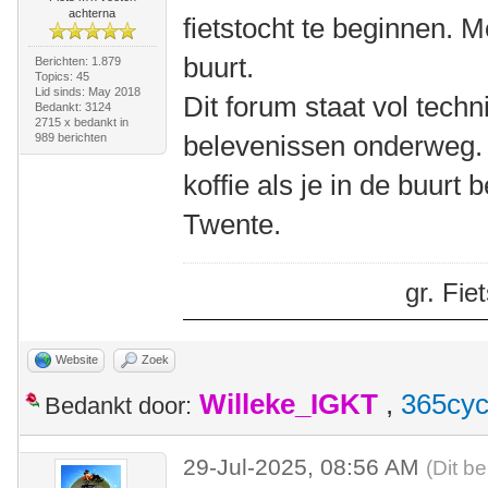
achterna
fietstocht te beginnen. M
buurt.
Berichten: 1.879
Topics: 45
Lid sinds: May 2018
Dit forum staat vol tech
Bedankt: 3124
2715 x bedankt in
belevenissen onderweg.
989 berichten
koffie als je in de buurt
Twente.
gr. Fi
Website
Zoek
Willeke_IGKT
,
365cyc
Bedankt door:
29-Jul-2025, 08:56 AM
(Dit be