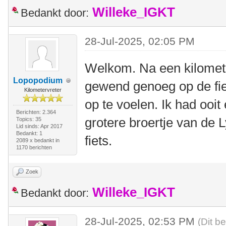
Willeke_IGKT
Bedankt door:
28-Jul-2025, 02:05 PM
Welkom. Na een kilomete
Lopopodium
gewend genoeg op de fiet
Kilometervreter
op te voelen. Ik had ooit
Berichten: 2.364
grotere broertje van de 
Topics: 35
Lid sinds: Apr 2017
Bedankt: 1
fiets.
2089 x bedankt in
1170 berichten
Zoek
Willeke_IGKT
Bedankt door:
28-Jul-2025, 02:53 PM
(Dit b