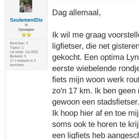
Dag allemaal,
SeulementDix
Opstapper
Ik wil me graag voorstel
Berichten: 3
ligfietser, die net gistere
Topics: 1
Lid sinds: Jul 2025
gekocht. Een optima Lyn
Bedankt: 5
17 x bedankt in 3
berichten
eerste wiebelende rondje
fiets mijn woon werk rout
zo'n 17 km. Ik ben geen 
gewoon een stadsfietser.
Ik hoop hier af en toe mi
soms ook te horen te krij
een ligfiets heb aanges