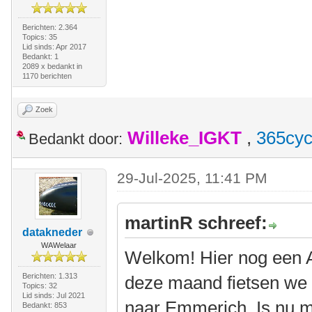
Berichten: 2.364
Topics: 35
Lid sinds: Apr 2017
Bedankt: 1
2089 x bedankt in
1170 berichten
Zoek
Willeke_IGKT
,
365cyc
Bedankt door:
29-Jul-2025, 11:41 PM
martinR schreef:
datakneder
WAWelaar
Welkom! Hier nog een Am
Berichten: 1.313
deze maand fietsen we w
Topics: 32
Lid sinds: Jul 2021
naar Emmerich. Is nu m
Bedankt: 853