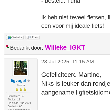
- besteld: Tuna
Ik heb niet teveel fietsen,
een voor mij ideale fiets!
Website
Zoek
Willeke_IGKT
Bedankt door:
28-Jul-2025, 11:15 AM
Gefeliciteerd Martine,
ligvogel
Niks is leuker dan rondje
Fietser
aangename ligfietskilom
Berichten: 84
Topics: 19
Lid sinds: Aug 2024
Bedankt: 66
146 x bedankt in 82