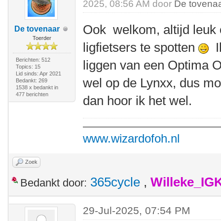
2025, 08:56 AM door
De tovena
Ook welkom, altijd leuk
De tovenaar
Toerder
ligfietsers te spotten
Ik
Berichten: 512
liggen van een Optima O
Topics: 15
Lid sinds: Apr 2021
wel op de Lynxx, dus mo
Bedankt: 269
1538 x bedankt in
477 berichten
dan hoor ik het wel.
www.wizardofoh.nl
Zoek
365cycle
,
Willeke_IG
Bedankt door:
29-Jul-2025, 07:54 PM