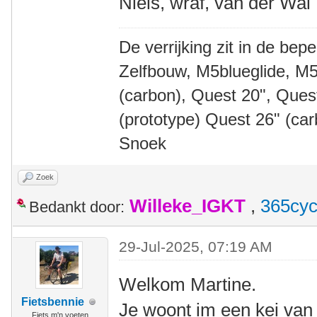
Niels, wraf, van der Wal
De verrijking zit in de bep
Zelfbouw, M5blueglide, M5
(carbon), Quest 20", Que
(prototype) Quest 26" (ca
Snoek
Zoek
Willeke_IGKT
,
365cyc
Bedankt door:
29-Jul-2025, 07:19 AM
Welkom Martine.
Fietsbennie
Je woont im een kei van
Fiets m'n voeten