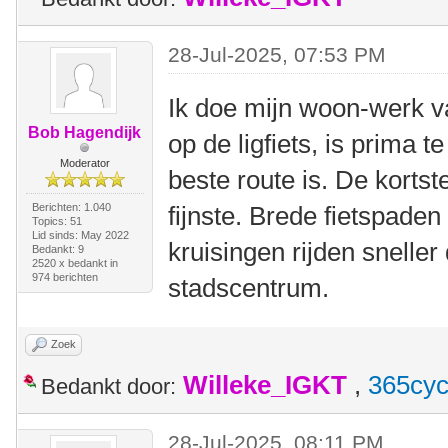
28-Jul-2025, 07:53 PM
Ik doe mijn woon-werk va
Bob Hagendijk
op de ligfiets, is prima t
Moderator
beste route is. De kortste 
Berichten: 1.040
fijnste. Brede fietspade
Topics: 51
Lid sinds: May 2022
kruisingen rijden snelle
Bedankt: 9
2520 x bedankt in
974 berichten
stadscentrum.
Zoek
Willeke_IGKT
,
365cyc
Bedankt door:
28-Jul-2025, 08:11 PM