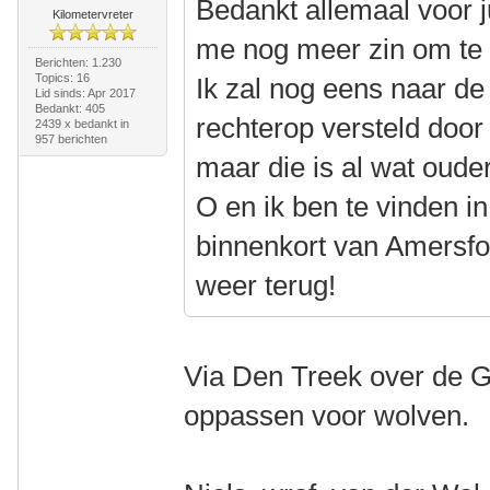
Bedankt allemaal voor ju
Kilometervreter
me nog meer zin om te b
Berichten: 1.230
Topics: 16
Ik zal nog eens naar de 
Lid sinds: Apr 2017
Bedankt: 405
rechterop versteld door
2439 x bedankt in
957 berichten
maar die is al wat ouder
O en ik ben te vinden i
binnenkort van Amersfoo
weer terug!
Via Den Treek over de Gr
oppassen voor wolven.