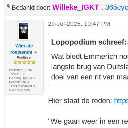
Willeke_IGKT
,
365cyc
Bedankt door:
29-Jul-2025, 10:47 PM
Lopopodium schreef:
Wim -de
roetsende
Wat biedt Emmerich nou
Roeifietser
langste brug van Duitsl
Berichten: 7.596
Topics: 190
doel van een rit van m
Lid sinds: Apr 2017
Bedankt: 3661
11224 x bedankt in
5342 berichten
Hier staat de reden:
http
"We gaan weer in een re