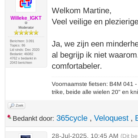
Welkom Martine,
Willeke_IGKT
Veel veilige en plezieri
Moderator
Berichten: 3.091
Ja, we zijn een minderhe
Topics: 86
Lid sinds: Dec 2020
al begrijp ik niet waarom.
Bedankt: 46082
4762 x bedankt in
2043 berichten
comfortabeler.
Voornaamste fietsen: B4M 041 -
trike, beide alle wielen 20" en kn
Zoek
365cycle
,
Veloquest
,
Bedankt door:
28-Jul-2025, 10:45 AM
(Dit be