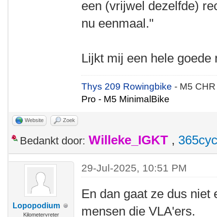
een (vrijwel dezelfde) rec
nu eenmaal."
Lijkt mij een hele goed
Thys 209 Rowingbike
- M5 CHR
Pro - M5 MinimalBike
Website
Zoek
Willeke_IGKT
,
365cyc
Bedankt door:
29-Jul-2025, 10:51 PM
En dan gaat ze dus niet 
Lopopodium
mensen die VLA'ers.
Kilometervreter