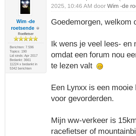
2025, 10:46 AM door
Wim -de r
Goedemorgen, welkom o
Wim -de
roetsende
Roeifietser
Ik wens je veel lees- en 
Berichten: 7.596
Topics: 190
omdat een forum nou een
Lid sinds: Apr 2017
Bedankt: 3661
te lezen valt
11224 x bedankt in
5342 berichten
Een Lynxx is een mooie l
voor gevorderden.
Mijn ww-verkeer is 15km
racefietser of mountainbik