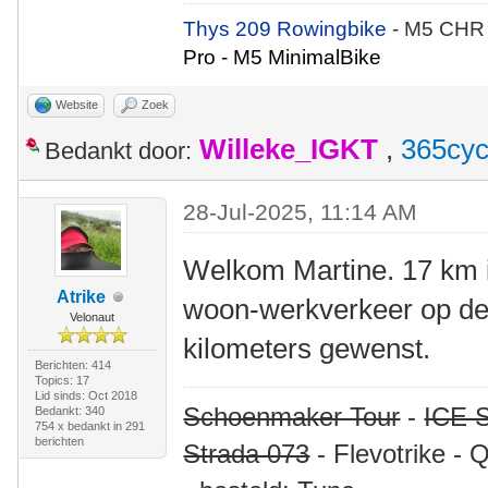
Thys 209 Rowingbike
- M5 CHR
Pro - M5 MinimalBike
Website
Zoek
Willeke_IGKT
,
365cyc
Bedankt door:
28-Jul-2025, 11:14 AM
Welkom Martine. 17 km i
Atrike
woon-werkverkeer op de l
Velonaut
kilometers gewenst.
Berichten: 414
Topics: 17
Lid sinds: Oct 2018
Schoenmaker Tour
-
ICE S
Bedankt: 340
754 x bedankt in 291
berichten
Strada 073
- Flevotrike - 