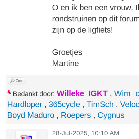
O en ik ben een vrouw. 
rondstruinen op dit foru
zijn op de ligfiets!
Groetjes
Martine
Zoek
Willeke_IGKT
,
Wim -d
Bedankt door:
Hardloper
,
365cycle
,
TimSch
,
Velo
Boyd Maduro
,
Roepers
,
Cygnus
28-Jul-2025, 10:10 AM