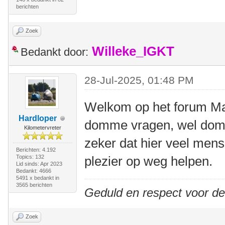
berichten
Zoek
Willeke_IGKT
Bedankt door:
28-Jul-2025, 01:48 PM
Welkom op het forum Mart
Hardloper
domme vragen, wel dom
Kilometervreter
zeker dat hier veel mense
Berichten: 4.192
Topics: 132
plezier op weg helpen.
Lid sinds: Apr 2023
Bedankt: 4666
5491 x bedankt in
3565 berichten
Geduld en respect voor d
Zoek