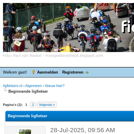
Welkom gast!
Aanmelden
Registreren
ligfietsers.nl
›
Algemeen
›
Nieuw hier?
Beginnende ligfietser
elde waardering is 0
Pagina's (2):
1
2
Volgende »
Beginnende ligfietser
28-Jul-2025, 09:56 AM