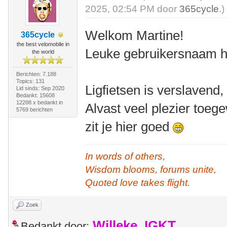
2025, 02:54 PM door
365cycle
.)
Welkom Martine!
365cycle
the best velomobile in
Leuke gebruikersnaam he
the world
Berichten: 7.188
Topics: 131
Ligfietsen is verslavend
Lid sinds: Sep 2020
Bedankt: 15608
12288 x bedankt in
Alvast veel plezier toeg
5769 berichten
zit je hier goed
In words of others,
Wisdom blooms, forums unite,
Quoted love takes flight.
Zoek
Willeke_IGKT
Bedankt door: