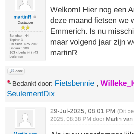
Welkom! Hier nog een Ame
martinR
deze maand fietsen we we
Opstapper
Emmerich. Is nu misschi
Berichten: 44
maar volgend jaar zijn w
Topics: 3
Lid sinds: Nov 2018
Bedankt: 900
martinR
103 x bedankt in 43
berichten
Zoek
Fietsbennie
,
Willeke_
Bedankt door:
SeulementDix
29-Jul-2025, 08:01 PM
(Dit b
2025, 08:38 PM door
Martin van