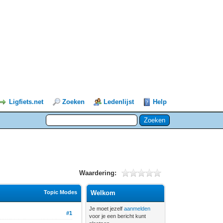
Ligfiets.net
Zoeken
Ledenlijst
Help
Waardering:
Topic Modes
Welkom
Je moet jezelf
aanmelden
#1
voor je een bericht kunt