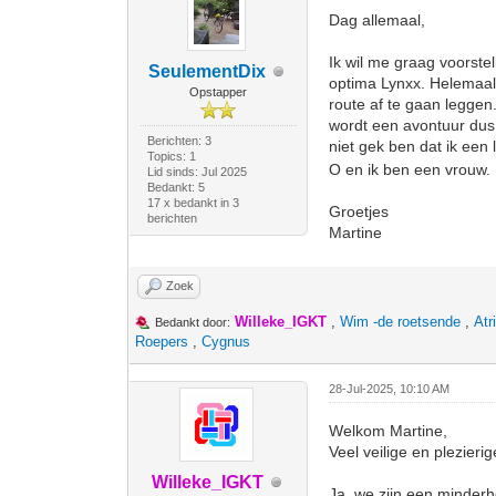
Dag allemaal,
Ik wil me graag voorstel
SeulementDix
optima Lynxx. Helemaal 
Opstapper
route af te gaan leggen.
wordt een avontuur dus.
Berichten: 3
niet gek ben dat ik een
Topics: 1
O en ik ben een vrouw. 
Lid sinds: Jul 2025
Bedankt: 5
17 x bedankt in 3
Groetjes
berichten
Martine
Zoek
Willeke_IGKT
,
Wim -de roetsende
,
Atr
Bedankt door:
Roepers
,
Cygnus
28-Jul-2025, 10:10 AM
Welkom Martine,
Veel veilige en plezieri
Willeke_IGKT
Ja, we zijn een minderhe