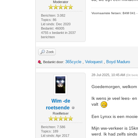
Moderator
Voornaamste fietsen: B4M 041 - M
Berichten: 3.082
Topics: 86
Lid sinds: Dec 2020
Bedankt: 46005
4755 x bedankt in 2037
berichten
Zoek
365cycle
,
Veloquest
,
Boyd Maduro
Bedankt door:
28-Jul-2025, 10:45 AM
(Dit ber
Goedemorgen, welkom o
Ik wens je veel lees- e
Wim -de
valt
roetsende
Roeifietser
Een Lynxx is een mooie 
Berichten: 7.586
Mijn ww-verkeer is 15km 
Topics: 189
werd. Ik had zelfs sinds
Lid sinds: Apr 2017