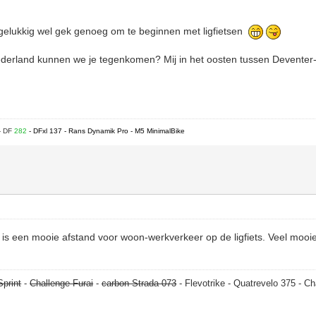
 gelukkig wel gek genoeg om te beginnen met ligfietsen
ederland kunnen we je tegenkomen? Mij in het oosten tussen Devente
- DF
282
- DFxl 137 - Rans Dynamik Pro - M5 MinimalBike
s een mooie afstand voor woon-werkverkeer op de ligfiets. Veel mooie 
Sprint
-
Challenge Furai
-
carbon Strada 073
- Flevotrike - Quatrevelo 375 - Ch