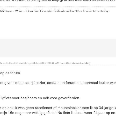
5 Cmpct - Whike - Flevo bike, Flevo trike, beide alle wielen 20" en knik-kantel besturing,
icht is het laatst bewerkt op 28-Jul-2025, 10:46 AM door
Wim -de roetsende
.)
p dit forum.
n nog veel meer schrijfplezier, omdat een forum nou eenmaal leuker wordt
ligfiets voor beginners en ook voor gevorderden.
en ook ik was geen racefietser of mountainbiker toen ik op 34-jarige lee
 mijn 16e nog maar weinig gefietst. Nu fiets ik dus alweer 24 jaar op en i