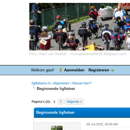
Welkom gast!
Aanmelden
Registreren
ligfietsers.nl
›
Algemeen
›
Nieuw hier?
Beginnende ligfietser
0 stemmen - gemiddelde waardering is 0
1
2
3
4
5
Pagina's (2):
1
2
Volgende »
Beginnende ligfietser
28-Jul-2025, 09:56 AM