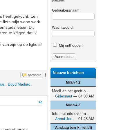
plaatsen.
Gebruikersnaam:
ets heeft gekocht. Een
e fiets mijn woon werk
n stadsfietser. Dit
Wachtwoord:
ren te krijgen dat ik
an zijn op de ligfiets!
Mij onthouden
Nieuwe berichten
}
Antwoord
Milan 4.2
aar
,
Boyd Maduro
,
Mooi! en het geeft o...
Gideonaut
— 04:08 AM
#2
Milan 4.2
Iets met info over m...
Arend-Jan
— 01:28 AM
Vandaag ben ik niet blij
l comfortabeler.