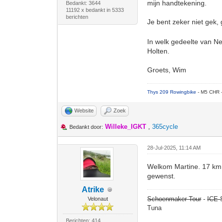
mijn handtekening.
Bedankt: 3644
11192 x bedankt in 5333
berichten
Je bent zeker niet gek,
In welk gedeelte van N
Holten.
Groets, Wim
Thys 209 Rowingbike
- M5 CHR 
Website
Zoek
Willeke_IGKT
,
365cycle
Bedankt door:
28-Jul-2025, 11:14 AM
Welkom Martine. 17 km i
gewenst.
Atrike
Schoenmaker Tour
-
ICE 
Velonaut
Tuna
Berichten: 414