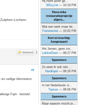
Hij heeft proef ge...
365cycle
— 10:19 PM
Flevo-trike
restauratieprojectje
r-Zutphen-Lochem-
afgero...
Wat een werk maar de...
Fietsbennie
— 10:02 PM
Kort en krachtig:
Aangenaam!
Hoi Jeroen, geen zor...
}
Antwoord
LekkerDoen
— 08:27 PM
Spammers
Zo weet ik ook niet ...
#4
Hardloper
— 08:26 PM
Spammers
en veilige kilometers
In het Nederlands ni...
Tijanus
— 08:06 PM
allenge Fujin - besteld:
Spammers
Maar waarom mocht je...