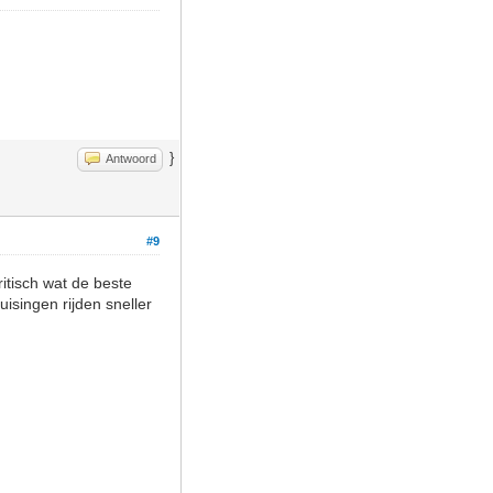
}
Antwoord
#9
ritisch wat de beste
ruisingen rijden sneller