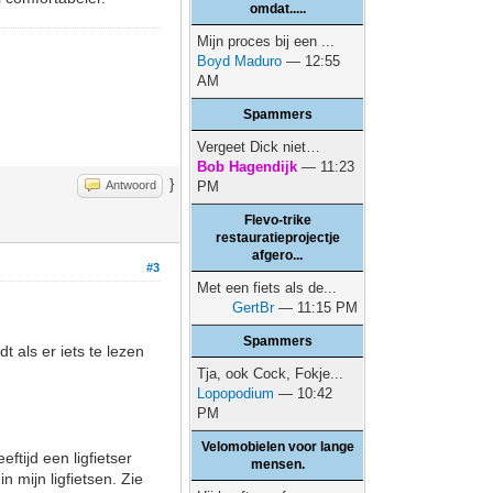
omdat.....
Mijn proces bij een ...
Boyd Maduro
— 12:55
AM
Spammers
Vergeet Dick niet…
Bob Hagendijk
— 11:23
}
Antwoord
PM
Flevo-trike
restauratieprojectje
afgero...
#3
Met een fiets als de...
GertBr
— 11:15 PM
Spammers
 als er iets te lezen
Tja, ook Cock, Fokje...
Lopopodium
— 10:42
PM
Velomobielen voor lange
ftijd een ligfietser
mensen.
n mijn ligfietsen. Zie