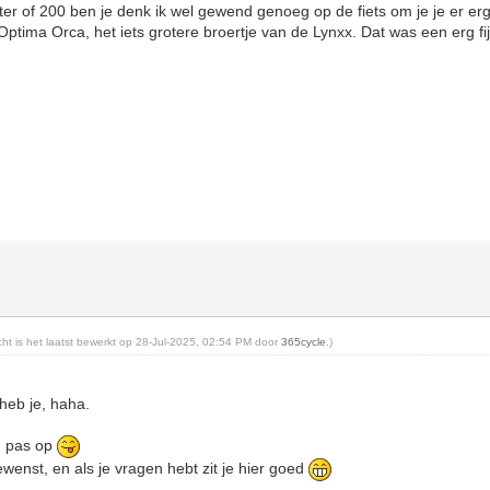
r of 200 ben je denk ik wel gewend genoeg op de fiets om je je er erg
Optima Orca, het iets grotere broertje van de Lynxx. Dat was een erg fij
icht is het laatst bewerkt op 28-Jul-2025, 02:54 PM door
365cycle
.)
eb je, haha.
d, pas op
ewenst, en als je vragen hebt zit je hier goed