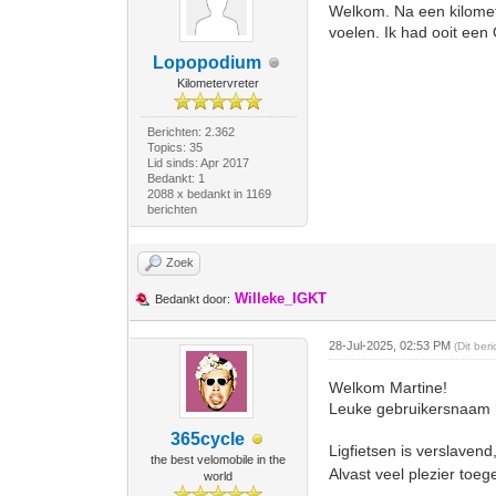
Welkom. Na een kilomete
voelen. Ik had ooit een 
Lopopodium
Kilometervreter
Berichten: 2.362
Topics: 35
Lid sinds: Apr 2017
Bedankt: 1
2088 x bedankt in 1169
berichten
Zoek
Willeke_IGKT
Bedankt door:
28-Jul-2025, 02:53 PM
(Dit ber
Welkom Martine!
Leuke gebruikersnaam h
365cycle
Ligfietsen is verslaven
the best velomobile in the
Alvast veel plezier toeg
world