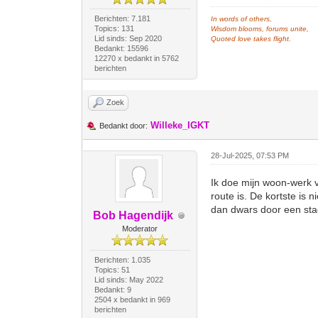
Berichten: 7.181
In words of others,
Topics: 131
Wisdom blooms, forums unite,
Lid sinds: Sep 2020
Quoted love takes flight.
Bedankt: 15596
12270 x bedankt in 5762
berichten
Zoek
Willeke_IGKT
Bedankt door:
28-Jul-2025, 07:53 PM
Ik doe mijn woon-werk va
route is. De kortste is n
dan dwars door een st
Bob Hagendijk
Moderator
Berichten: 1.035
Topics: 51
Lid sinds: May 2022
Bedankt: 9
2504 x bedankt in 969
berichten