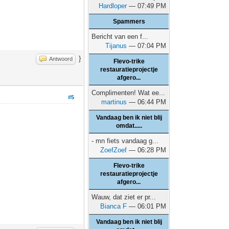
Hardloper
— 07:49 PM
Spammers
Bericht van een f...
Tijanus
— 07:04 PM
}
Antwoord
Flevo-trike
restauratieprojectje
afgero...
Complimenten! Wat ee...
#5
martinus
— 06:44 PM
Vandaag ben ik niet blij
omdat.....
- mn fiets vandaag g...
ZoefZoef
— 06:28 PM
Flevo-trike
restauratieprojectje
afgero...
Wauw, dat ziet er pr...
Bianca F
— 06:01 PM
Vandaag ben ik niet blij