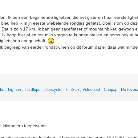
len. Ik ben een beginnende ligfietser, die net gisteren haar eerste ligfi
bleu heb ik mijn eerste wiebelende rondjes gefietst. Doel is om op dez
 Dat is zo'n 17 km. Ik ben geen racefietser of mountainbiker, gewoon ee
 Ik hoop hier af en toe mijn vragen te kunnen stellen en soms ook te ho
 ligfiets heb aangeschaft
Ik begreep van eerder rondstruinen op dit forum dat er daar wat minder v
ike
,
Lig-hen
,
Hardloper
,
365cycle
,
TimSch
,
Veloquest
,
Chepap
,
De toven
ge kilometers toegewenst.
id als vrouwen op de ligfiets al begrijp ik niet waarom. Het fietst zovee