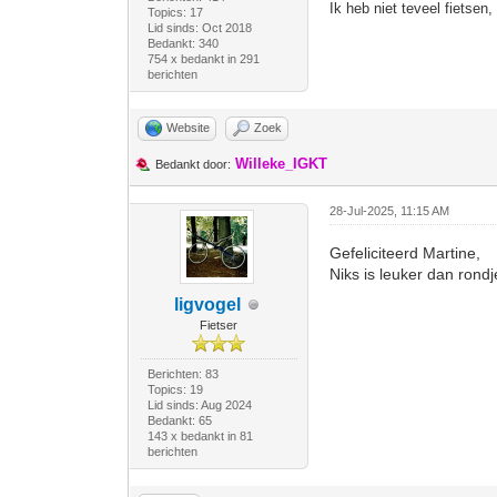
Ik heb niet teveel fietsen
Topics: 17
Lid sinds: Oct 2018
Bedankt: 340
754 x bedankt in 291
berichten
Website
Zoek
Willeke_IGKT
Bedankt door:
28-Jul-2025, 11:15 AM
Gefeliciteerd Martine,
Niks is leuker dan rondj
ligvogel
Fietser
Berichten: 83
Topics: 19
Lid sinds: Aug 2024
Bedankt: 65
143 x bedankt in 81
berichten