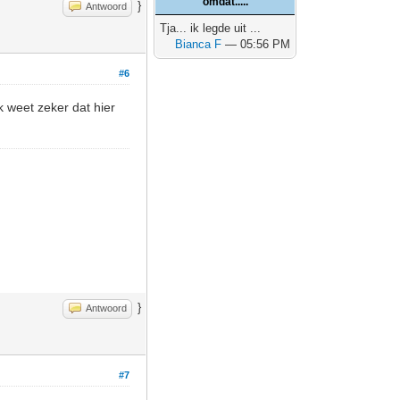
omdat.....
}
Antwoord
Tja... ik legde uit ...
Bianca F
— 05:56 PM
#6
 weet zeker dat hier
}
Antwoord
#7