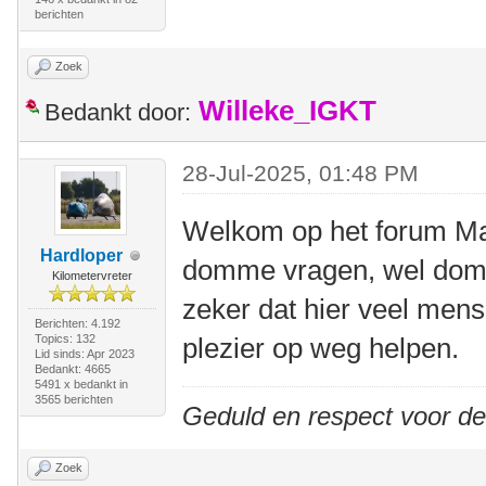
berichten
Zoek
Willeke_IGKT
Bedankt door:
28-Jul-2025, 01:48 PM
Welkom op het forum Mart
Hardloper
domme vragen, wel dom
Kilometervreter
zeker dat hier veel mense
Berichten: 4.192
Topics: 132
plezier op weg helpen.
Lid sinds: Apr 2023
Bedankt: 4665
5491 x bedankt in
3565 berichten
Geduld en respect voor d
Zoek