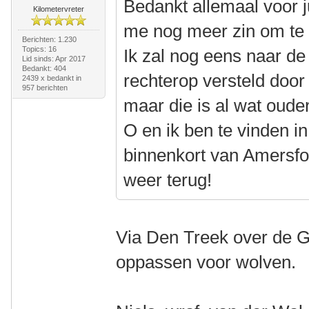
Bedankt allemaal voor ju
Kilometervreter
me nog meer zin om te b
Berichten: 1.230
Topics: 16
Ik zal nog eens naar de 
Lid sinds: Apr 2017
Bedankt: 404
rechterop versteld door
2439 x bedankt in
957 berichten
maar die is al wat ouder
O en ik ben te vinden i
binnenkort van Amersfoo
weer terug!
Via Den Treek over de Gr
oppassen voor wolven.