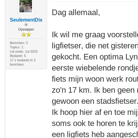
Dag allemaal,
SeulementDix
Opstapper
Ik wil me graag voorstel
Berichten: 3
ligfietser, die net gistere
Topics: 1
Lid sinds: Jul 2025
gekocht. Een optima Lyn
Bedankt: 5
17 x bedankt in 3
berichten
eerste wiebelende rondje
fiets mijn woon werk rout
zo'n 17 km. Ik ben geen 
gewoon een stadsfietser.
Ik hoop hier af en toe mi
soms ook te horen te krij
een ligfiets heb aanges