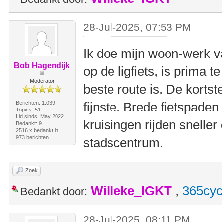
28-Jul-2025, 07:53 PM
Ik doe mijn woon-werk va
Bob Hagendijk
op de ligfiets, is prima t
Moderator
beste route is. De kortste 
Berichten: 1.039
fijnste. Brede fietspade
Topics: 51
Lid sinds: May 2022
kruisingen rijden snelle
Bedankt: 9
2516 x bedankt in
973 berichten
stadscentrum.
Zoek
Willeke_IGKT
,
365cyc
Bedankt door:
28-Jul-2025, 08:11 PM