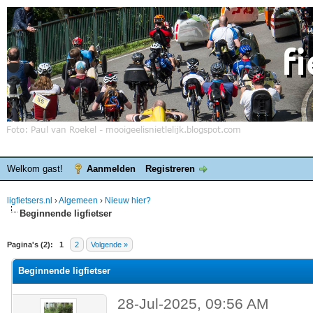
Welkom gast!
Aanmelden
Registreren
ligfietsers.nl
›
Algemeen
›
Nieuw hier?
Beginnende ligfietser
elde waardering is 0
Pagina's (2):
1
2
Volgende »
Beginnende ligfietser
28-Jul-2025, 09:56 AM