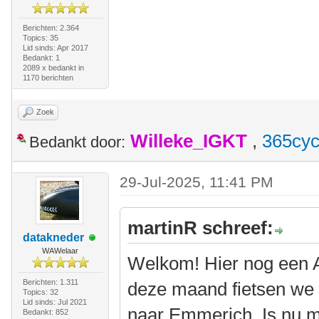
Berichten: 2.364
Topics: 35
Lid sinds: Apr 2017
Bedankt: 1
2089 x bedankt in
1170 berichten
Zoek
Willeke_IGKT
,
365cyc
Bedankt door:
29-Jul-2025, 11:41 PM
martinR schreef:
datakneder
WAWelaar
Welkom! Hier nog een Am
Berichten: 1.311
deze maand fietsen we w
Topics: 32
Lid sinds: Jul 2021
naar Emmerich. Is nu m
Bedankt: 852