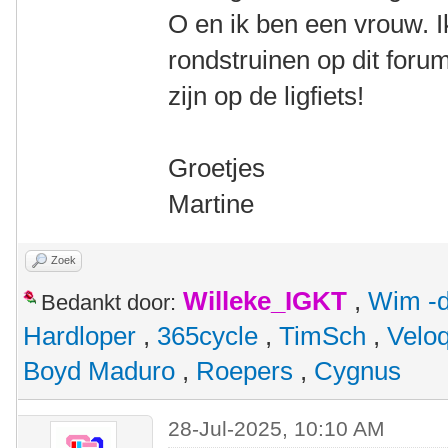
O en ik ben een vrouw. 
rondstruinen op dit foru
zijn op de ligfiets!
Groetjes
Martine
Zoek
Willeke_IGKT
,
Wim -d
Bedankt door:
Hardloper
,
365cycle
,
TimSch
,
Velo
Boyd Maduro
,
Roepers
,
Cygnus
28-Jul-2025, 10:10 AM