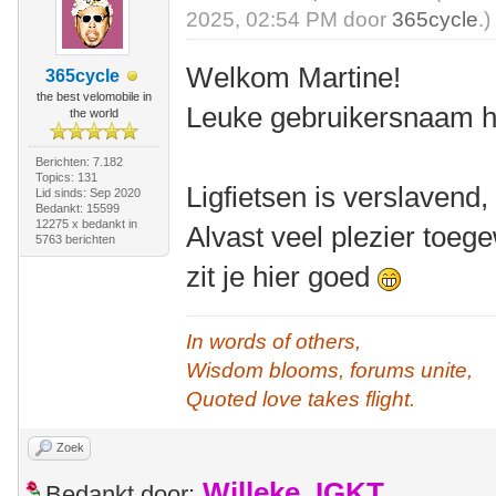
2025, 02:54 PM door
365cycle
.)
Welkom Martine!
365cycle
the best velomobile in
Leuke gebruikersnaam he
the world
Berichten: 7.182
Topics: 131
Ligfietsen is verslavend
Lid sinds: Sep 2020
Bedankt: 15599
12275 x bedankt in
Alvast veel plezier toeg
5763 berichten
zit je hier goed
In words of others,
Wisdom blooms, forums unite,
Quoted love takes flight.
Zoek
Willeke_IGKT
Bedankt door: