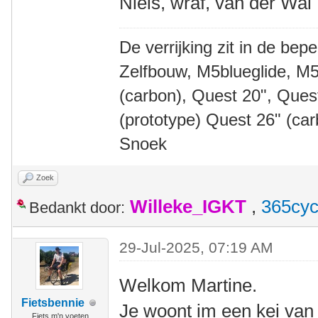
Niels, wraf, van der Wal
De verrijking zit in de bep
Zelfbouw, M5blueglide, M5
(carbon), Quest 20", Que
(prototype) Quest 26" (ca
Snoek
Zoek
Willeke_IGKT
,
365cyc
Bedankt door:
29-Jul-2025, 07:19 AM
Welkom Martine.
Fietsbennie
Je woont im een kei van
Fiets m'n voeten