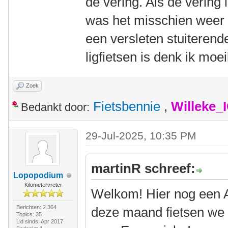
de vering. Als de vering
was het misschien weer
een versleten stuiterend
ligfietsen is denk ik moe
Zoek
Fietsbennie
,
Willeke_
Bedankt door:
29-Jul-2025, 10:35 PM
martinR schreef:
Lopopodium
Kilometervreter
Welkom! Hier nog een Am
Berichten: 2.364
deze maand fietsen we w
Topics: 35
Lid sinds: Apr 2017