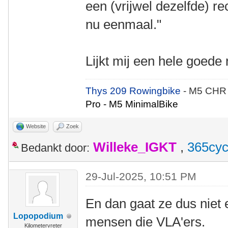
een (vrijwel dezelfde) rec
nu eenmaal."
Lijkt mij een hele goed
Thys 209 Rowingbike
- M5 CHR
Pro - M5 MinimalBike
Website
Zoek
Willeke_IGKT
,
365cyc
Bedankt door:
29-Jul-2025, 10:51 PM
En dan gaat ze dus niet 
Lopopodium
mensen die VLA'ers.
Kilometervreter