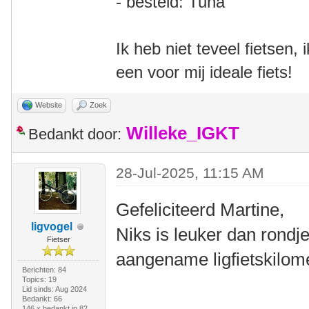
- besteld: Tuna
Ik heb niet teveel fietsen,
een voor mij ideale fiets!
Website
Zoek
Willeke_IGKT
Bedankt door:
28-Jul-2025, 11:15 AM
Gefeliciteerd Martine,
ligvogel
Niks is leuker dan rondje
Fietser
aangename ligfietskilom
Berichten: 84
Topics: 19
Lid sinds: Aug 2024
Bedankt: 66
146 x bedankt in 82