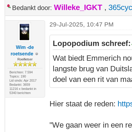
Willeke_IGKT
,
365cyc
Bedankt door:
29-Jul-2025, 10:47 PM
Lopopodium schreef:
Wim -de
roetsende
Wat biedt Emmerich nou
Roeifietser
langste brug van Duitsl
Berichten: 7.594
Topics: 190
doel van een rit van m
Lid sinds: Apr 2017
Bedankt: 3659
11216 x bedankt in
5340 berichten
Hier staat de reden:
http
"We gaan weer in een re