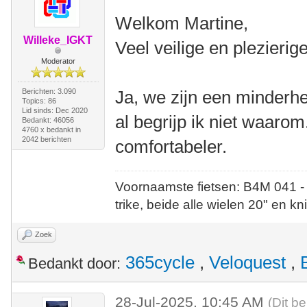
Welkom Martine,
Willeke_IGKT
Veel veilige en plezieri
Moderator
Berichten: 3.090
Ja, we zijn een minderhe
Topics: 86
Lid sinds: Dec 2020
al begrijp ik niet waarom.
Bedankt: 46056
4760 x bedankt in
2042 berichten
comfortabeler.
Voornaamste fietsen: B4M 041 -
trike, beide alle wielen 20" en kn
Zoek
365cycle
,
Veloquest
,
Bedankt door:
28-Jul-2025, 10:45 AM
(Dit be