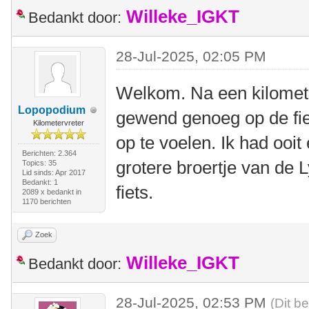
Willeke_IGKT
Bedankt door:
28-Jul-2025, 02:05 PM
Welkom. Na een kilomete
Lopopodium
gewend genoeg op de fiet
Kilometervreter
op te voelen. Ik had ooit
Berichten: 2.364
grotere broertje van de 
Topics: 35
Lid sinds: Apr 2017
Bedankt: 1
fiets.
2089 x bedankt in
1170 berichten
Zoek
Willeke_IGKT
Bedankt door:
28-Jul-2025, 02:53 PM
(Dit b