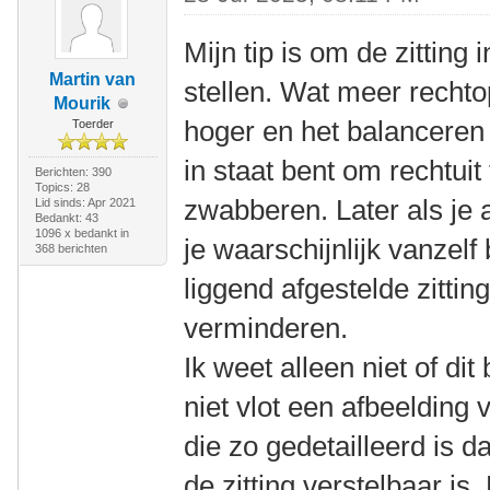
Mijn tip is om de zitting 
Martin van
stellen. Wat meer rechto
Mourik
hoger en het balanceren 
Toerder
in staat bent om rechtuit 
Berichten: 390
Topics: 28
zwabberen. Later als je 
Lid sinds: Apr 2021
Bedankt: 43
1096 x bedankt in
je waarschijnlijk vanzel
368 berichten
liggend afgestelde zittin
verminderen.
Ik weet alleen niet of dit
niet vlot een afbeelding
die zo gedetailleerd is d
de zitting verstelbaar is. 