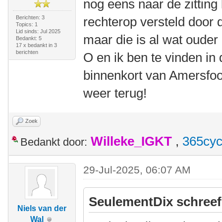
nog eens naar de zitting 
Berichten: 3
rechterop versteld door 
Topics: 1
Lid sinds: Jul 2025
maar die is al wat ouder 
Bedankt: 5
17 x bedankt in 3
berichten
O en ik ben te vinden in
binnenkort van Amersfoor
weer terug!
Zoek
Willeke_IGKT
,
365cyc
Bedankt door:
29-Jul-2025, 06:07 AM
SeulementDix schreef
Niels van der
Wal