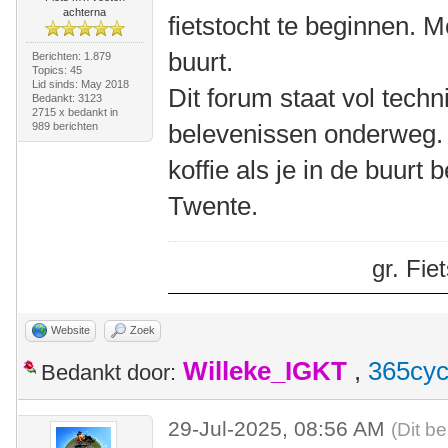
achterna
fietstocht te beginnen. M
buurt.
Berichten: 1.879
Topics: 45
Lid sinds: May 2018
Dit forum staat vol tech
Bedankt: 3123
2715 x bedankt in
belevenissen onderweg.
989 berichten
koffie als je in de buurt
Twente.
gr. Fi
Website
Zoek
Willeke_IGKT
,
365cyc
Bedankt door:
29-Jul-2025, 08:56 AM
(Dit be