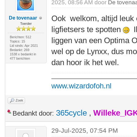
2025, 08:56 AM door
De tovena
Ook welkom, altijd leuk
De tovenaar
Toerder
ligfietsers te spotten
Ik
Berichten: 512
liggen van een Optima O
Topics: 15
Lid sinds: Apr 2021
wel op de Lynxx, dus mo
Bedankt: 269
1538 x bedankt in
477 berichten
dan hoor ik het wel.
www.wizardofoh.nl
Zoek
365cycle
,
Willeke_IG
Bedankt door:
29-Jul-2025, 07:54 PM