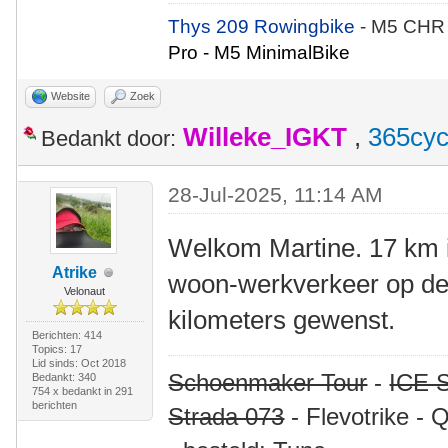
Thys 209 Rowingbike
- M5 CHR
Pro - M5 MinimalBike
Website
Zoek
Willeke_IGKT
,
365cyc
Bedankt door:
28-Jul-2025, 11:14 AM
Welkom Martine. 17 km i
Atrike
woon-werkverkeer op de l
Velonaut
kilometers gewenst.
Berichten: 414
Topics: 17
Lid sinds: Oct 2018
Schoenmaker Tour
-
ICE S
Bedankt: 340
754 x bedankt in 291
berichten
Strada 073
- Flevotrike - 