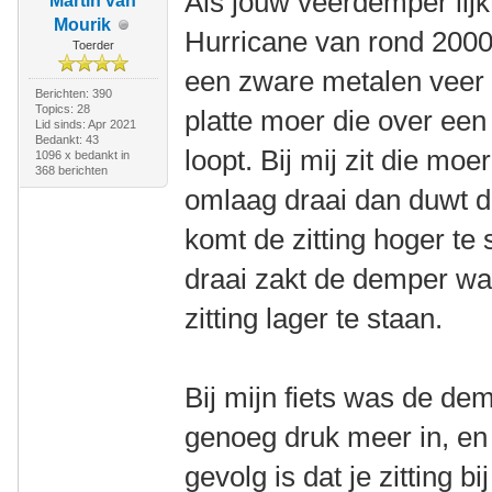
Als jouw veerdemper lijk
Martin van
Mourik
Hurricane van rond 2000,
Toerder
een zware metalen veer 
Berichten: 390
Topics: 28
platte moer die over ee
Lid sinds: Apr 2021
Bedankt: 43
loopt. Bij mij zit die mo
1096 x bedankt in
368 berichten
omlaag draai dan duwt d
komt de zitting hoger te
draai zakt de demper wa
zitting lager te staan.
Bij mijn fiets was de dem
genoeg druk meer in, en
gevolg is dat je zitting b