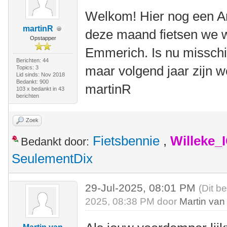
Welkom! Hier nog een Ame
martinR
deze maand fietsen we we
Opstapper
Emmerich. Is nu misschi
Berichten: 44
maar volgend jaar zijn w
Topics: 3
Lid sinds: Nov 2018
Bedankt: 900
martinR
103 x bedankt in 43
berichten
Zoek
Fietsbennie
,
Willeke_
Bedankt door:
SeulementDix
29-Jul-2025, 08:01 PM
(Dit b
2025, 08:38 PM door
Martin van