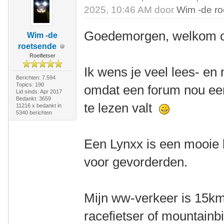
2025, 10:46 AM door
Wim -de r
Goedemorgen, welkom o
Wim -de
roetsende
Roeifietser
Ik wens je veel lees- en 
Berichten: 7.594
Topics: 190
omdat een forum nou een
Lid sinds: Apr 2017
Bedankt: 3659
te lezen valt
11216 x bedankt in
5340 berichten
Een Lynxx is een mooie l
voor gevorderden.
Mijn ww-verkeer is 15km
racefietser of mountainbik