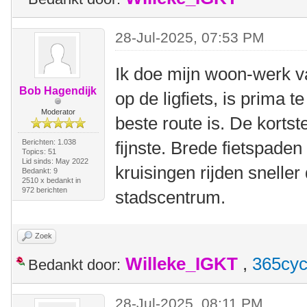
28-Jul-2025, 07:53 PM
Ik doe mijn woon-werk va
Bob Hagendijk
op de ligfiets, is prima t
Moderator
beste route is. De kortste 
Berichten: 1.038
fijnste. Brede fietspade
Topics: 51
Lid sinds: May 2022
kruisingen rijden snelle
Bedankt: 9
2510 x bedankt in
972 berichten
stadscentrum.
Zoek
Willeke_IGKT
,
365cyc
Bedankt door:
28-Jul-2025, 08:11 PM