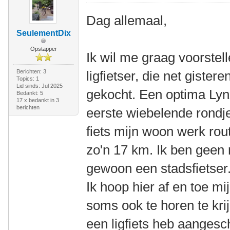
Dag allemaal,
SeulementDix
Opstapper
Ik wil me graag voorstel
Berichten: 3
ligfietser, die net gistere
Topics: 1
Lid sinds: Jul 2025
gekocht. Een optima Lyn
Bedankt: 5
17 x bedankt in 3
berichten
eerste wiebelende rondje
fiets mijn woon werk rout
zo'n 17 km. Ik ben geen 
gewoon een stadsfietser.
Ik hoop hier af en toe mi
soms ook te horen te krij
een ligfiets heb aanges