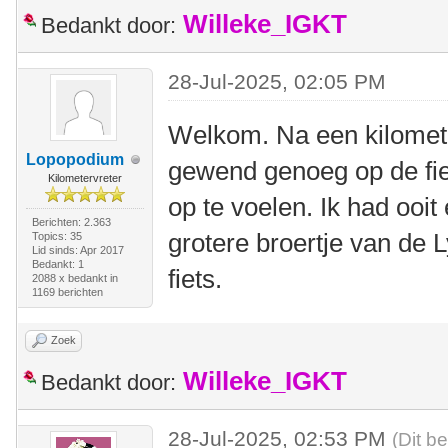
Willeke_IGKT
Bedankt door:
28-Jul-2025, 02:05 PM
Welkom. Na een kilomete
Lopopodium
gewend genoeg op de fiet
Kilometervreter
op te voelen. Ik had ooit
Berichten: 2.363
grotere broertje van de 
Topics: 35
Lid sinds: Apr 2017
Bedankt: 1
fiets.
2088 x bedankt in
1169 berichten
Zoek
Willeke_IGKT
Bedankt door:
28-Jul-2025, 02:53 PM
(Dit b