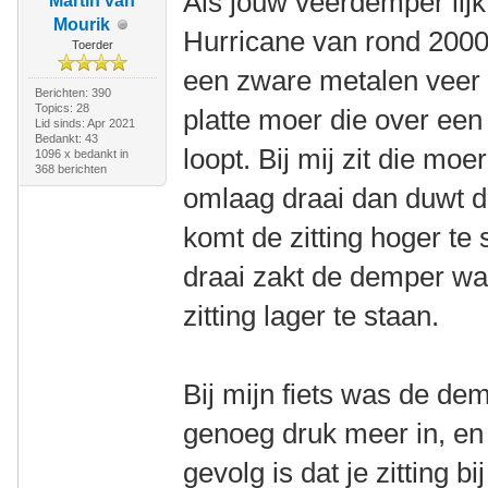
Als jouw veerdemper lijk
Martin van
Mourik
Hurricane van rond 2000,
Toerder
een zware metalen veer 
Berichten: 390
Topics: 28
platte moer die over ee
Lid sinds: Apr 2021
Bedankt: 43
loopt. Bij mij zit die mo
1096 x bedankt in
368 berichten
omlaag draai dan duwt d
komt de zitting hoger te
draai zakt de demper wa
zitting lager te staan.
Bij mijn fiets was de dem
genoeg druk meer in, en
gevolg is dat je zitting b