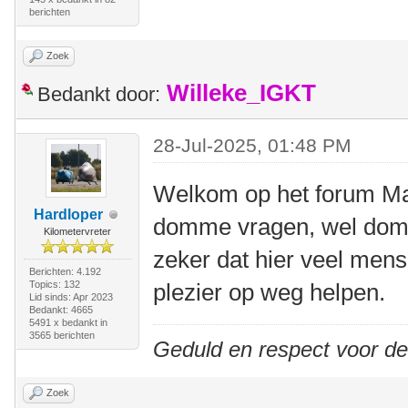
berichten
Zoek
Willeke_IGKT
Bedankt door:
28-Jul-2025, 01:48 PM
Welkom op het forum Mart
Hardloper
domme vragen, wel dom
Kilometervreter
zeker dat hier veel mense
Berichten: 4.192
Topics: 132
plezier op weg helpen.
Lid sinds: Apr 2023
Bedankt: 4665
5491 x bedankt in
3565 berichten
Geduld en respect voor d
Zoek