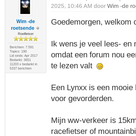
2025, 10:46 AM door
Wim -de r
Goedemorgen, welkom o
Wim -de
roetsende
Roeifietser
Ik wens je veel lees- en 
Berichten: 7.591
Topics: 190
omdat een forum nou een
Lid sinds: Apr 2017
Bedankt: 3651
te lezen valt
11203 x bedankt in
5337 berichten
Een Lynxx is een mooie l
voor gevorderden.
Mijn ww-verkeer is 15km
racefietser of mountainbik