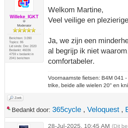
Welkom Martine,
Willeke_IGKT
Veel veilige en plezieri
Moderator
Berichten: 3.090
Ja, we zijn een minderhe
Topics: 86
Lid sinds: Dec 2020
al begrijp ik niet waarom.
Bedankt: 46036
4759 x bedankt in
2041 berichten
comfortabeler.
Voornaamste fietsen: B4M 041 -
trike, beide alle wielen 20" en kn
Zoek
365cycle
,
Veloquest
,
Bedankt door:
28-Jul-2025, 10:45 AM
(Dit be