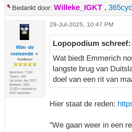
Willeke_IGKT
,
365cyc
Bedankt door:
29-Jul-2025, 10:47 PM
Lopopodium schreef:
Wim -de
roetsende
Wat biedt Emmerich nou
Roeifietser
langste brug van Duitsl
Berichten: 7.591
Topics: 190
doel van een rit van m
Lid sinds: Apr 2017
Bedankt: 3651
11203 x bedankt in
5337 berichten
Hier staat de reden:
http
"We gaan weer in een re