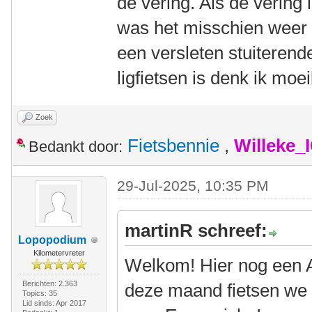
de vering. Als de vering
was het misschien weer
een versleten stuiterend
ligfietsen is denk ik moe
Zoek
Fietsbennie
,
Willeke_
Bedankt door:
29-Jul-2025, 10:35 PM
martinR schreef:
Lopopodium
Kilometervreter
Welkom! Hier nog een Am
Berichten: 2.363
deze maand fietsen we w
Topics: 35
Lid sinds: Apr 2017