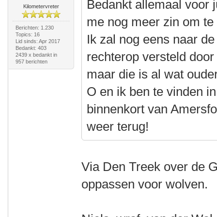
Bedankt allemaal voor ju
Kilometervreter
me nog meer zin om te b
Berichten: 1.230
Topics: 16
Ik zal nog eens naar de 
Lid sinds: Apr 2017
Bedankt: 403
rechterop versteld door
2439 x bedankt in
957 berichten
maar die is al wat ouder
O en ik ben te vinden i
binnenkort van Amersfoo
weer terug!
Via Den Treek over de Gr
oppassen voor wolven.