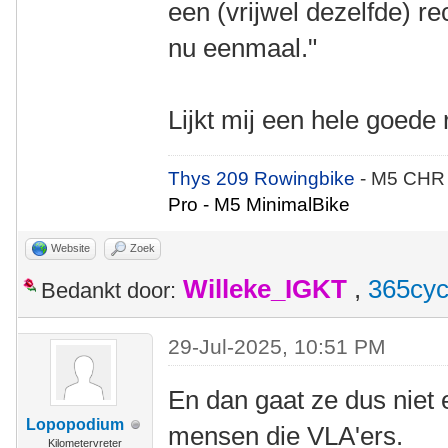
een (vrijwel dezelfde) rec
nu eenmaal."
Lijkt mij een hele goed
Thys 209 Rowingbike
- M5 CHR
Pro - M5 MinimalBike
Website
Zoek
Willeke_IGKT
,
365cyc
Bedankt door:
29-Jul-2025, 10:51 PM
En dan gaat ze dus niet 
Lopopodium
mensen die VLA'ers.
Kilometervreter