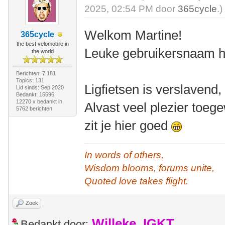
2025, 02:54 PM door
365cycle
.)
Welkom Martine!
365cycle
the best velomobile in
Leuke gebruikersnaam he
the world
Berichten: 7.181
Topics: 131
Ligfietsen is verslavend
Lid sinds: Sep 2020
Bedankt: 15596
12270 x bedankt in
Alvast veel plezier toeg
5762 berichten
zit je hier goed
In words of others,
Wisdom blooms, forums unite,
Quoted love takes flight.
Zoek
Willeke_IGKT
Bedankt door: