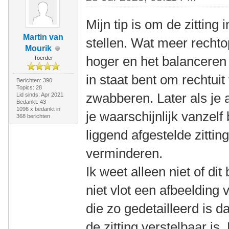
Mijn tip is om de zitting 
Martin van
stellen. Wat meer rechto
Mourik
hoger en het balanceren 
Toerder
in staat bent om rechtuit 
Berichten: 390
Topics: 28
zwabberen. Later als je 
Lid sinds: Apr 2021
Bedankt: 43
1096 x bedankt in
je waarschijnlijk vanzel
368 berichten
liggend afgestelde zittin
verminderen.
Ik weet alleen niet of dit
niet vlot een afbeelding
die zo gedetailleerd is d
de zitting verstelbaar is. 