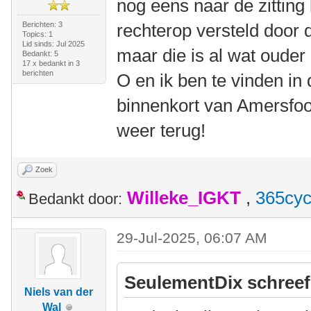
nog eens naar de zitting 
Berichten: 3
rechterop versteld door 
Topics: 1
Lid sinds: Jul 2025
maar die is al wat ouder 
Bedankt: 5
17 x bedankt in 3
berichten
O en ik ben te vinden in
binnenkort van Amersfoor
weer terug!
Zoek
Willeke_IGKT
,
365cyc
Bedankt door:
29-Jul-2025, 06:07 AM
SeulementDix schreef
Niels van der
Wal