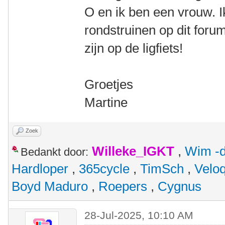
O en ik ben een vrouw. 
rondstruinen op dit foru
zijn op de ligfiets!
Groetjes
Martine
Zoek
Willeke_IGKT
,
Wim -d
Bedankt door:
Hardloper
,
365cycle
,
TimSch
,
Velo
Boyd Maduro
,
Roepers
,
Cygnus
28-Jul-2025, 10:10 AM