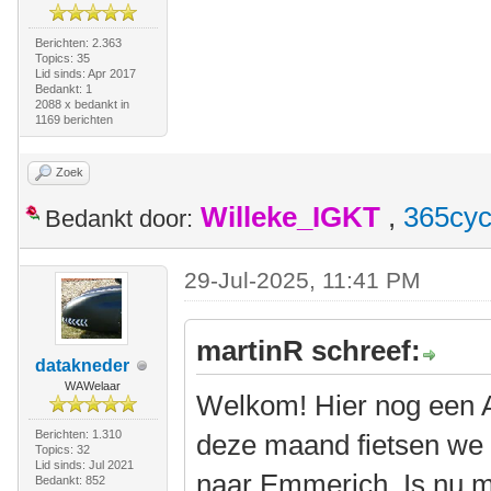
Berichten: 2.363
Topics: 35
Lid sinds: Apr 2017
Bedankt: 1
2088 x bedankt in
1169 berichten
Zoek
Willeke_IGKT
,
365cyc
Bedankt door:
29-Jul-2025, 11:41 PM
martinR schreef:
datakneder
WAWelaar
Welkom! Hier nog een Am
Berichten: 1.310
deze maand fietsen we w
Topics: 32
Lid sinds: Jul 2021
naar Emmerich. Is nu m
Bedankt: 852