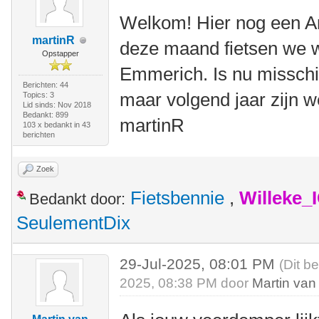
Welkom! Hier nog een Ame
martinR
deze maand fietsen we we
Opstapper
Emmerich. Is nu misschi
Berichten: 44
maar volgend jaar zijn w
Topics: 3
Lid sinds: Nov 2018
Bedankt: 899
martinR
103 x bedankt in 43
berichten
Zoek
Fietsbennie
,
Willeke_
Bedankt door:
SeulementDix
29-Jul-2025, 08:01 PM
(Dit b
2025, 08:38 PM door
Martin van