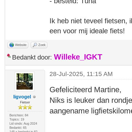
- besteld: Tuna
Ik heb niet teveel fietsen,
een voor mij ideale fiets!
Website
Zoek
Willeke_IGKT
Bedankt door:
28-Jul-2025, 11:15 AM
Gefeliciteerd Martine,
ligvogel
Niks is leuker dan rondje
Fietser
aangename ligfietskilom
Berichten: 84
Topics: 19
Lid sinds: Aug 2024
Bedankt: 65
145 x bedankt in 82