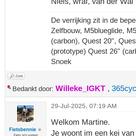
Niels, wraf, van der Wal
De verrijking zit in de bep
Zelfbouw, M5blueglide, M5
(carbon), Quest 20", Que
(prototype) Quest 26" (ca
Snoek
Zoek
Willeke_IGKT
,
365cyc
Bedankt door:
29-Jul-2025, 07:19 AM
Welkom Martine.
Fietsbennie
Je woont im een kei van
Fiets m'n voeten