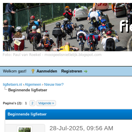
Welkom gast!
Aanmelden
Registreren
ligfietsers.nl
›
Algemeen
›
Nieuw hier?
Beginnende ligfietser
elde waardering is 0
Pagina's (2):
1
2
Volgende »
Beginnende ligfietser
28-Jul-2025, 09:56 AM