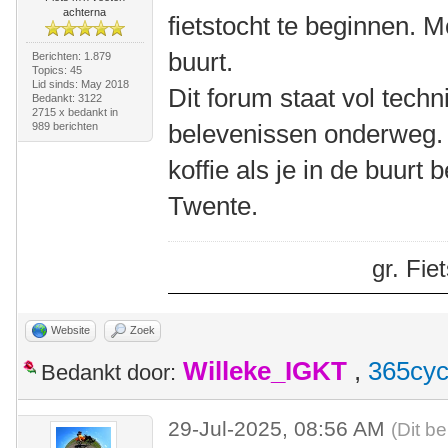
achterna
fietstocht te beginnen. M
buurt.
Berichten: 1.879
Topics: 45
Lid sinds: May 2018
Dit forum staat vol tech
Bedankt: 3122
2715 x bedankt in
belevenissen onderweg.
989 berichten
koffie als je in de buurt
Twente.
gr. Fi
Website
Zoek
Willeke_IGKT
,
365cyc
Bedankt door:
29-Jul-2025, 08:56 AM
(Dit be