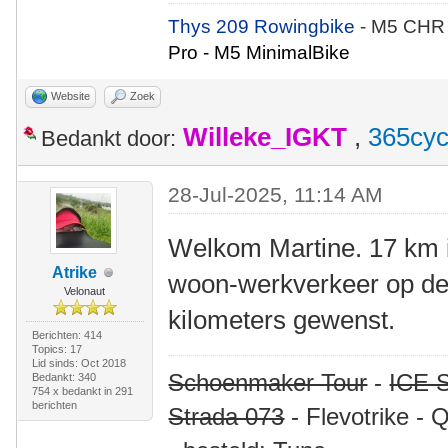
Thys 209 Rowingbike
- M5 CHR
Pro - M5 MinimalBike
Website
Zoek
Willeke_IGKT
,
365cyc
Bedankt door:
28-Jul-2025, 11:14 AM
Welkom Martine. 17 km i
Atrike
woon-werkverkeer op de l
Velonaut
kilometers gewenst.
Berichten: 414
Topics: 17
Lid sinds: Oct 2018
Schoenmaker Tour
-
ICE S
Bedankt: 340
754 x bedankt in 291
berichten
Strada 073
- Flevotrike - 