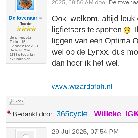
2025, 08:56 AM door
De tovena
Ook welkom, altijd leuk
De tovenaar
Toerder
ligfietsers te spotten
Ik
Berichten: 512
liggen van een Optima O
Topics: 15
Lid sinds: Apr 2021
wel op de Lynxx, dus mo
Bedankt: 269
1538 x bedankt in
477 berichten
dan hoor ik het wel.
www.wizardofoh.nl
Zoek
365cycle
,
Willeke_IG
Bedankt door:
29-Jul-2025, 07:54 PM