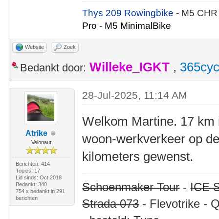
Thys 209 Rowingbike
- M5 CHR
Pro - M5 MinimalBike
Website
Zoek
Willeke_IGKT
,
365cyc
Bedankt door:
28-Jul-2025, 11:14 AM
Welkom Martine. 17 km i
Atrike
woon-werkverkeer op de l
Velonaut
kilometers gewenst.
Berichten: 414
Topics: 17
Lid sinds: Oct 2018
Schoenmaker Tour
-
ICE S
Bedankt: 340
754 x bedankt in 291
berichten
Strada 073
- Flevotrike - 