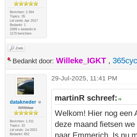
Berichten: 2.364
Topics: 35
Lid sinds: Apr 2017
Bedankt: 1
2089 x bedankt in
1170 berichten
Zoek
Willeke_IGKT
,
365cyc
Bedankt door:
29-Jul-2025, 11:41 PM
martinR schreef:
datakneder
WAWelaar
Welkom! Hier nog een Am
Berichten: 1.311
deze maand fietsen we w
Topics: 32
Lid sinds: Jul 2021
naar Emmerich. Is nu m
Bedankt: 852