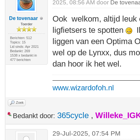
2025, 08:56 AM door
De tovena
Ook welkom, altijd leuk
De tovenaar
Toerder
ligfietsers te spotten
Ik
Berichten: 512
liggen van een Optima O
Topics: 15
Lid sinds: Apr 2021
wel op de Lynxx, dus mo
Bedankt: 269
1538 x bedankt in
477 berichten
dan hoor ik het wel.
www.wizardofoh.nl
Zoek
365cycle
,
Willeke_IG
Bedankt door:
29-Jul-2025, 07:54 PM