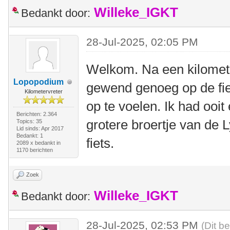
Willeke_IGKT
Bedankt door:
28-Jul-2025, 02:05 PM
Welkom. Na een kilomete
Lopopodium
gewend genoeg op de fiet
Kilometervreter
op te voelen. Ik had ooit
Berichten: 2.364
grotere broertje van de 
Topics: 35
Lid sinds: Apr 2017
Bedankt: 1
fiets.
2089 x bedankt in
1170 berichten
Zoek
Willeke_IGKT
Bedankt door:
28-Jul-2025, 02:53 PM
(Dit b