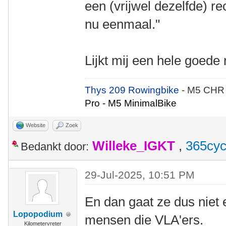
een (vrijwel dezelfde) rec
nu eenmaal."
Lijkt mij een hele goed
Thys 209 Rowingbike
- M5 CHR
Pro - M5 MinimalBike
Website
Zoek
Willeke_IGKT
,
365cyc
Bedankt door:
29-Jul-2025, 10:51 PM
En dan gaat ze dus niet 
Lopopodium
mensen die VLA'ers.
Kilometervreter