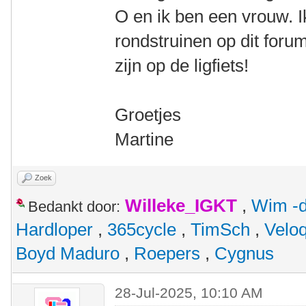
O en ik ben een vrouw. 
rondstruinen op dit foru
zijn op de ligfiets!
Groetjes
Martine
Zoek
Willeke_IGKT
,
Wim -d
Bedankt door:
Hardloper
,
365cycle
,
TimSch
,
Velo
Boyd Maduro
,
Roepers
,
Cygnus
28-Jul-2025, 10:10 AM