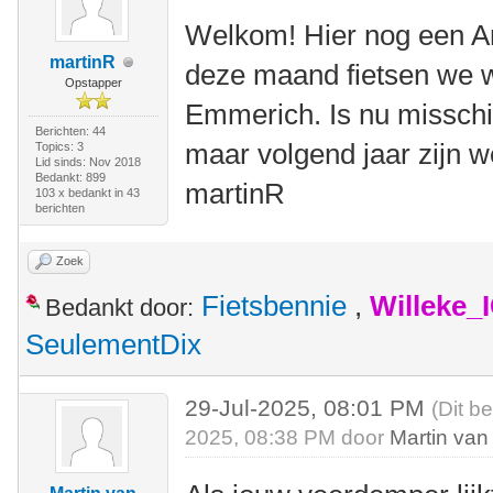
Welkom! Hier nog een Ame
martinR
deze maand fietsen we we
Opstapper
Emmerich. Is nu misschi
Berichten: 44
maar volgend jaar zijn w
Topics: 3
Lid sinds: Nov 2018
Bedankt: 899
martinR
103 x bedankt in 43
berichten
Zoek
Fietsbennie
,
Willeke_
Bedankt door:
SeulementDix
29-Jul-2025, 08:01 PM
(Dit b
2025, 08:38 PM door
Martin van