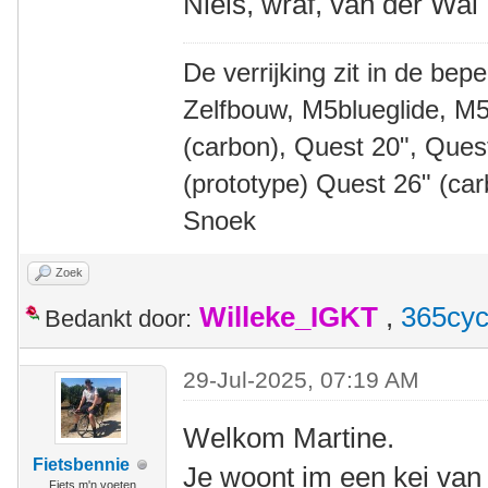
Niels, wraf, van der Wal
De verrijking zit in de bep
Zelfbouw, M5blueglide, M5
(carbon), Quest 20", Que
(prototype) Quest 26" (ca
Snoek
Zoek
Willeke_IGKT
,
365cyc
Bedankt door:
29-Jul-2025, 07:19 AM
Welkom Martine.
Fietsbennie
Je woont im een kei van
Fiets m'n voeten