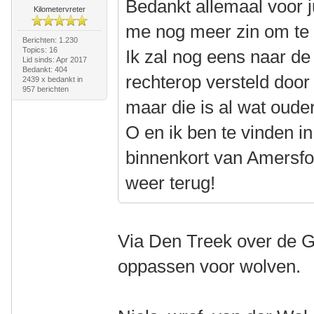
Bedankt allemaal voor ju
Kilometervreter
me nog meer zin om te b
Berichten: 1.230
Topics: 16
Ik zal nog eens naar de 
Lid sinds: Apr 2017
Bedankt: 404
rechterop versteld door
2439 x bedankt in
957 berichten
maar die is al wat ouder
O en ik ben te vinden i
binnenkort van Amersfoo
weer terug!
Via Den Treek over de Gr
oppassen voor wolven.