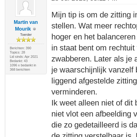
Mijn tip is om de zitting 
Martin van
stellen. Wat meer rechto
Mourik
hoger en het balanceren 
Toerder
in staat bent om rechtuit 
Berichten: 390
Topics: 28
zwabberen. Later als je 
Lid sinds: Apr 2021
Bedankt: 43
1096 x bedankt in
je waarschijnlijk vanzel
368 berichten
liggend afgestelde zittin
verminderen.
Ik weet alleen niet of dit
niet vlot een afbeelding
die zo gedetailleerd is d
de zitting verstelbaar is. 