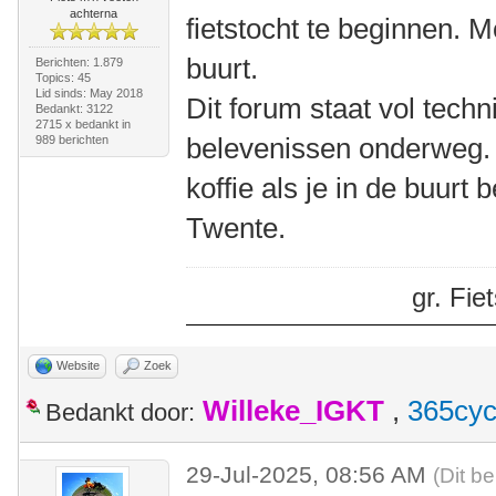
achterna
fietstocht te beginnen. M
buurt.
Berichten: 1.879
Topics: 45
Lid sinds: May 2018
Dit forum staat vol tech
Bedankt: 3122
2715 x bedankt in
belevenissen onderweg.
989 berichten
koffie als je in de buurt
Twente.
gr. Fi
Website
Zoek
Willeke_IGKT
,
365cyc
Bedankt door:
29-Jul-2025, 08:56 AM
(Dit be