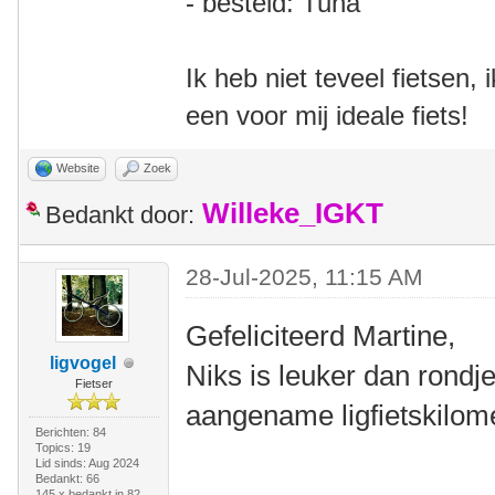
- besteld: Tuna
Ik heb niet teveel fietsen,
een voor mij ideale fiets!
Website
Zoek
Willeke_IGKT
Bedankt door:
28-Jul-2025, 11:15 AM
Gefeliciteerd Martine,
ligvogel
Niks is leuker dan rondje
Fietser
aangename ligfietskilom
Berichten: 84
Topics: 19
Lid sinds: Aug 2024
Bedankt: 66
145 x bedankt in 82