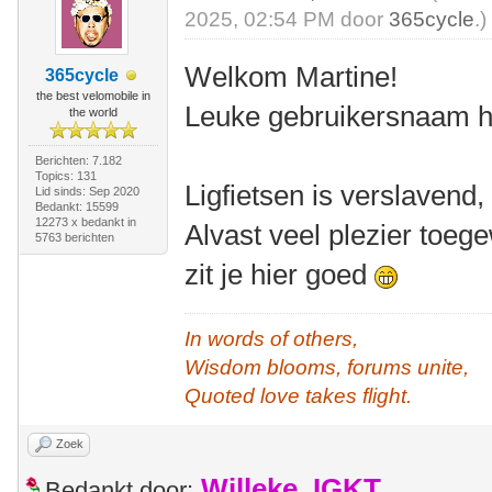
2025, 02:54 PM door
365cycle
.)
Welkom Martine!
365cycle
the best velomobile in
Leuke gebruikersnaam he
the world
Berichten: 7.182
Topics: 131
Ligfietsen is verslavend
Lid sinds: Sep 2020
Bedankt: 15599
12273 x bedankt in
Alvast veel plezier toeg
5763 berichten
zit je hier goed
In words of others,
Wisdom blooms, forums unite,
Quoted love takes flight.
Zoek
Willeke_IGKT
Bedankt door: