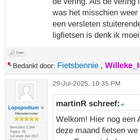
de vering. Als de vering
was het misschien weer
een versleten stuiterend
ligfietsen is denk ik moe
Zoek
Fietsbennie
,
Willeke_
Bedankt door:
29-Jul-2025, 10:35 PM
martinR schreef:
Lopopodium
Kilometervreter
Welkom! Hier nog een Am
Berichten: 2.364
deze maand fietsen we w
Topics: 35
Lid sinds: Apr 2017