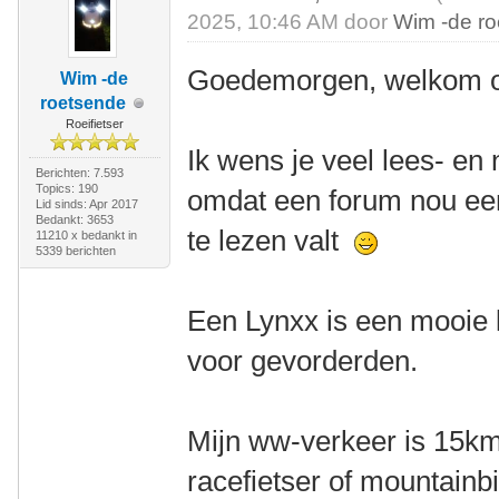
2025, 10:46 AM door
Wim -de r
Goedemorgen, welkom o
Wim -de
roetsende
Roeifietser
Ik wens je veel lees- en 
Berichten: 7.593
Topics: 190
omdat een forum nou een
Lid sinds: Apr 2017
Bedankt: 3653
te lezen valt
11210 x bedankt in
5339 berichten
Een Lynxx is een mooie l
voor gevorderden.
Mijn ww-verkeer is 15km
racefietser of mountainbik