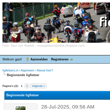
Welkom gast!
Aanmelden
Registreren
ligfietsers.nl
›
Algemeen
›
Nieuw hier?
Beginnende ligfietser
elde waardering is 0
Pagina's (2):
1
2
Volgende »
Beginnende ligfietser
28-Jul-2025, 09:56 AM