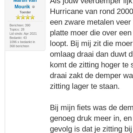
Als jouw veerdemper lijk
Martin van
Mourik
Hurricane van rond 2000,
Toerder
een zware metalen veer 
Berichten: 390
Topics: 28
platte moer die over ee
Lid sinds: Apr 2021
Bedankt: 43
loopt. Bij mij zit die mo
1096 x bedankt in
368 berichten
omlaag draai dan duwt d
komt de zitting hoger te
draai zakt de demper wa
zitting lager te staan.
Bij mijn fiets was de dem
genoeg druk meer in, en
gevolg is dat je zitting b