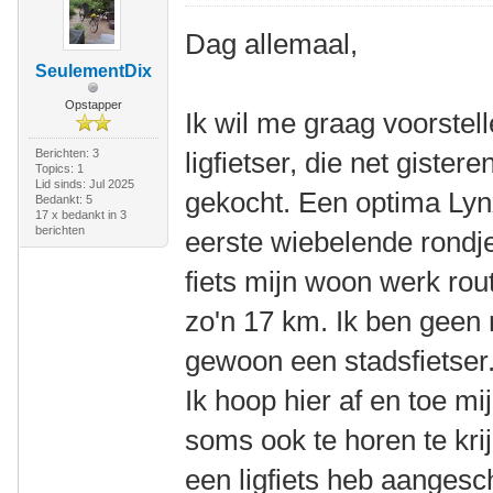
Dag allemaal,
SeulementDix
Opstapper
Ik wil me graag voorstel
Berichten: 3
ligfietser, die net gistere
Topics: 1
Lid sinds: Jul 2025
gekocht. Een optima Lyn
Bedankt: 5
17 x bedankt in 3
berichten
eerste wiebelende rondje
fiets mijn woon werk rout
zo'n 17 km. Ik ben geen 
gewoon een stadsfietser.
Ik hoop hier af en toe mi
soms ook te horen te krij
een ligfiets heb aanges