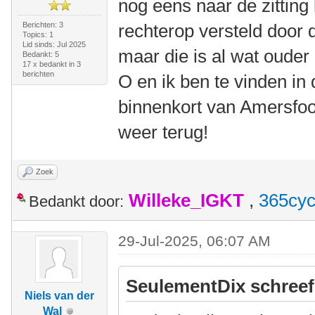
nog eens naar de zitting 
Berichten: 3
rechterop versteld door 
Topics: 1
Lid sinds: Jul 2025
maar die is al wat ouder 
Bedankt: 5
17 x bedankt in 3
berichten
O en ik ben te vinden in
binnenkort van Amersfoor
weer terug!
Zoek
Willeke_IGKT
,
365cyc
Bedankt door:
29-Jul-2025, 06:07 AM
SeulementDix schreef
Niels van der
Wal