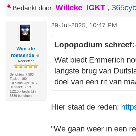
Willeke_IGKT
,
365cyc
Bedankt door:
29-Jul-2025, 10:47 PM
Lopopodium schreef:
Wim -de
roetsende
Wat biedt Emmerich nou
Roeifietser
langste brug van Duitsl
Berichten: 7.593
Topics: 190
doel van een rit van m
Lid sinds: Apr 2017
Bedankt: 3653
11210 x bedankt in
5339 berichten
Hier staat de reden:
http
"We gaan weer in een re