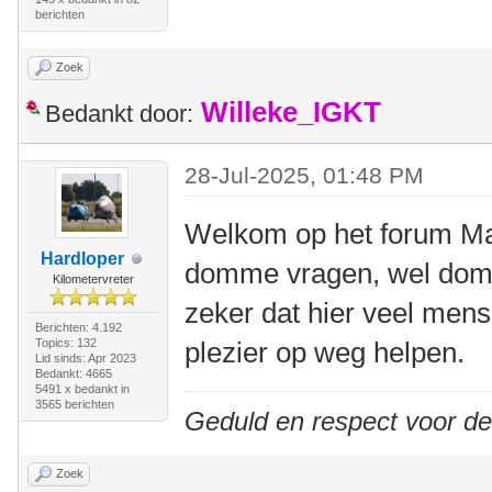
berichten
Zoek
Willeke_IGKT
Bedankt door:
28-Jul-2025, 01:48 PM
Welkom op het forum Mart
Hardloper
domme vragen, wel dom
Kilometervreter
zeker dat hier veel mense
Berichten: 4.192
Topics: 132
plezier op weg helpen.
Lid sinds: Apr 2023
Bedankt: 4665
5491 x bedankt in
3565 berichten
Geduld en respect voor d
Zoek