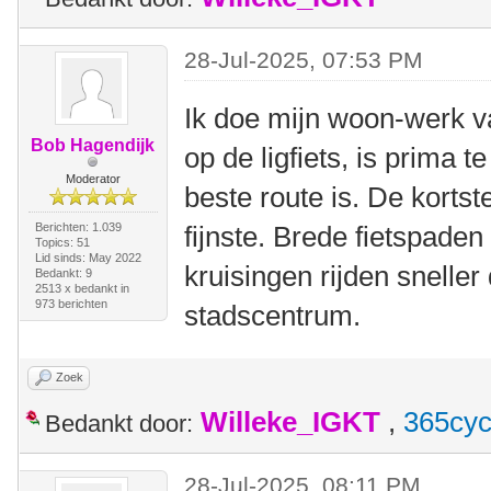
28-Jul-2025, 07:53 PM
Ik doe mijn woon-werk va
Bob Hagendijk
op de ligfiets, is prima t
Moderator
beste route is. De kortste 
Berichten: 1.039
fijnste. Brede fietspade
Topics: 51
Lid sinds: May 2022
kruisingen rijden snelle
Bedankt: 9
2513 x bedankt in
973 berichten
stadscentrum.
Zoek
Willeke_IGKT
,
365cyc
Bedankt door:
28-Jul-2025, 08:11 PM