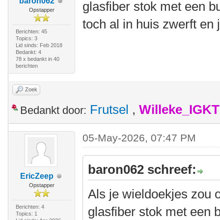
baron062
glasfiber stok met een b
Opstapper
toch al in huis zwerft en 
Berichten: 45
Topics: 3
Lid sinds: Feb 2018
Bedankt: 4
78 x bedankt in 40
berichten
Zoek
Frutsel
,
Willeke_IGKT
Bedankt door:
05-May-2026, 07:47 PM
baron062 schreef:
EricZeep
Opstapper
Als je wieldoekjes zou 
Berichten: 4
glasfiber stok met een 
Topics: 1