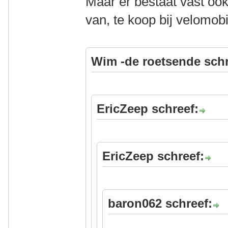
Maar er bestaat vast oo
van, te koop bij velomobi
Wim -de roetsende schr
EricZeep schreef:
EricZeep schreef:
baron062 schreef: