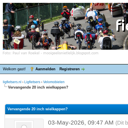
Welkom gast!
Aanmelden
Registreren
ligfietsers.nl
›
Ligfietsers
›
Velomobielen
Vervangende 20 inch wielkappen?
elde waardering is 0
Vervangende 20 inch wielkappen?
03-May-2026, 09:47 AM
(Dit 