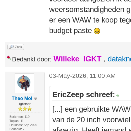
weersomstandigheden ga
er een WAW te koop tege
budget paste
Zoek
Willeke_IGKT
,
datakn
Bedankt door:
03-May-2026, 11:00 AM
EricZeep schreef:
Theo Mol
ligfietser
[...] een gebruikte WAW
Berichten: 119
van de 20 inch voorwie
Topics: 11
Lid sinds: Sep 2020
afwezig. Heeft iemand e
Bedankt: 7