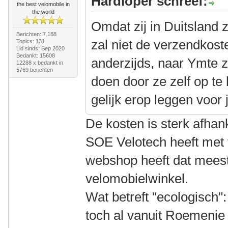
Hardloper schreef:
the best velomobile in
the world
Omdat zij in Duitsland z
Berichten: 7.188
zal niet de verzendkos
Topics: 131
Lid sinds: Sep 2020
Bedankt: 15608
anderzijds, naar Ymte 
12288 x bedankt in
5769 berichten
doen door ze zelf op te
gelijk erop leggen voor 
De kosten is sterk afhan
SOE Velotech heeft met 
webshop heeft dat meest
velomobielwinkel.
Wat betreft "ecologisch":
toch al vanuit Roemenie