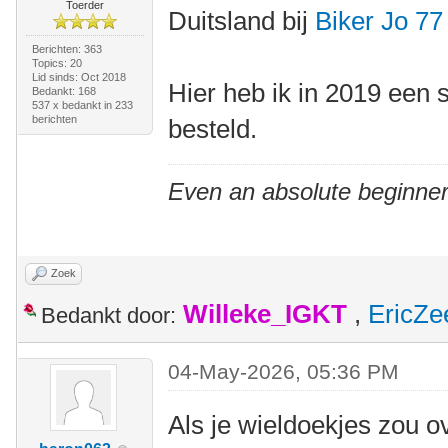
Toerder
Duitsland bij
Biker Jo 77
Berichten: 363
Topics: 20
Lid sinds: Oct 2018
Hier heb ik in 2019 een 
Bedankt: 168
537 x bedankt in 233
berichten
besteld.
Even an absolute beginner
Zoek
Willeke_IGKT
,
EricZe
Bedankt door:
04-May-2026, 05:36 PM
Als je wieldoekjes zou o