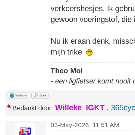
verkeershesjes. Ik gebr
gewoon voeringstof, die i
Nu ik eraan denk, missch
mijn trike
Theo Mol
- een ligfietser komt nooit
Website
Zoek
Willeke_IGKT
,
365cyc
Bedankt door:
03-May-2026, 11:51 AM