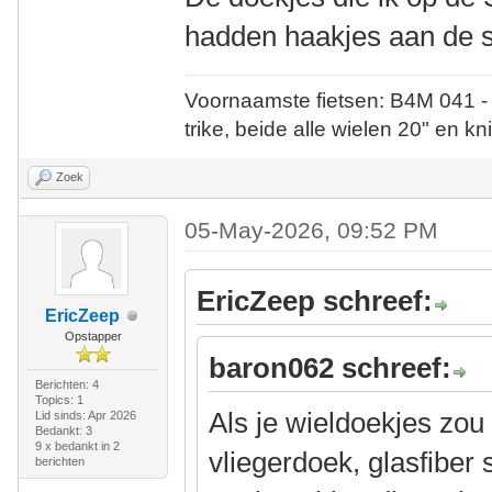
hadden haakjes aan de 
Voornaamste fietsen: B4M 041 -
trike, beide alle wielen 20" en kn
Zoek
05-May-2026, 09:52 PM
EricZeep schreef:
EricZeep
Opstapper
baron062 schreef:
Berichten: 4
Topics: 1
Als je wieldoekjes zo
Lid sinds: Apr 2026
Bedankt: 3
9 x bedankt in 2
vliegerdoek, glasfiber
berichten