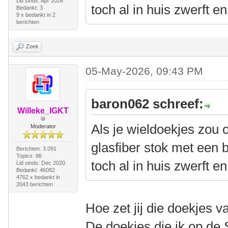
Lid sinds: Apr 2026
toch al in huis zwerft en
Bedankt: 3
9 x bedankt in 2
berichten
Zoek
05-May-2026, 09:43 PM
baron062 schreef:
Willeke_IGKT
Als je wieldoekjes zou 
Moderator
glasfiber stok met een 
Berichten: 3.091
Topics: 86
toch al in huis zwerft en
Lid sinds: Dec 2020
Bedankt: 46082
4762 x bedankt in
2043 berichten
Hoe zet jij die doekjes v
De doekjes die ik op de