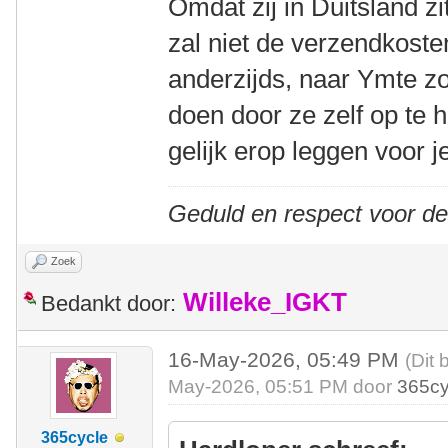
Omdat zij in Duitsland zi
zal niet de verzendkost
anderzijds, naar Ymte z
doen door ze zelf op te 
gelijk erop leggen voor j
Geduld en respect voor d
Zoek
Willeke_IGKT
Bedankt door:
16-May-2026, 05:49 PM
(Dit 
May-2026, 05:51 PM door
365cy
365cycle