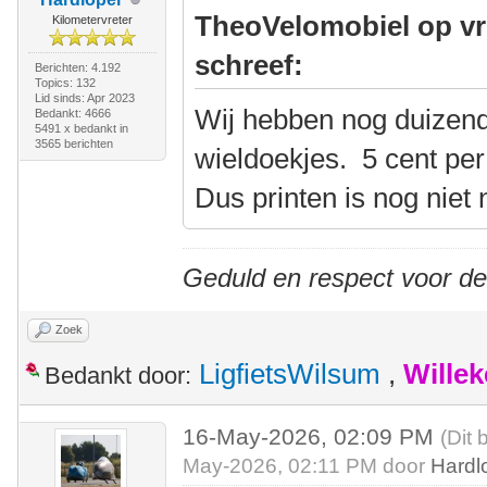
TheoVelomobiel op vr
Kilometervreter
schreef:
Berichten: 4.192
Topics: 132
Lid sinds: Apr 2023
Wij hebben nog duizend
Bedankt: 4666
5491 x bedankt in
3565 berichten
wieldoekjes. 5 cent per 
Dus printen is nog niet 
Geduld en respect voor d
Zoek
LigfietsWilsum
,
Wille
Bedankt door:
16-May-2026, 02:09 PM
(Dit 
May-2026, 02:11 PM door
Hardl