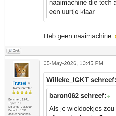
naaimachine die toch al
een uurtje klaar
Heb geen naaimachine
Zoek
05-May-2026, 10:45 PM
Willeke_IGKT schreef
Frutsel
Kilometervreter
baron062 schreef:
Berichten: 1.871
Topics: 11
Als je wieldoekjes zo
Lid sinds: Jul 2019
Bedankt: 1051
3435 x bedankt in