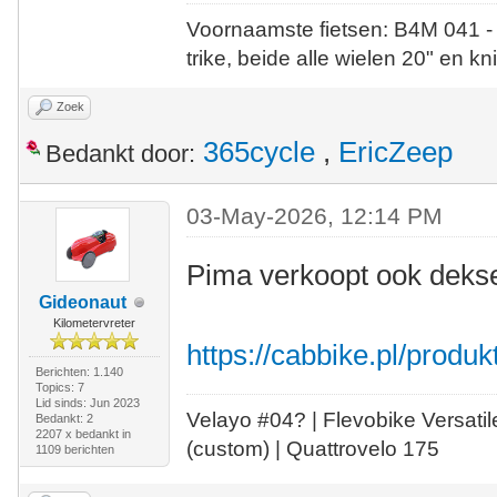
Voornaamste fietsen: B4M 041 -
trike, beide alle wielen 20" en kn
Zoek
365cycle
,
EricZeep
Bedankt door:
03-May-2026, 12:14 PM
Pima verkoopt ook deks
Gideonaut
Kilometervreter
https://cabbike.pl/produk
Berichten: 1.140
Topics: 7
Lid sinds: Jun 2023
Velayo #
0
4?
| Flevobike Versati
Bedankt: 2
2207 x bedankt in
(custom) | Quattrovelo 175
1109 berichten