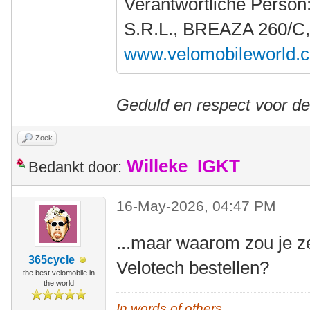
Verantwortliche Person
S.R.L., BREAZA 260/C
www.velomobileworld.
Geduld en respect voor d
Zoek
Willeke_IGKT
Bedankt door:
16-May-2026, 04:47 PM
...maar waarom zou je z
365cycle
Velotech bestellen?
the best velomobile in
the world
In words of others,