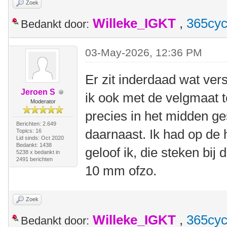
Zoek
Willeke_IGKT
,
365cyc
Bedankt door:
03-May-2026, 12:36 PM
Er zit inderdaad wat vers
Jeroen S
ik ook met de velgmaat 
Moderator
precies in het midden ges
Berichten: 2.649
daarnaast. Ik had op de
Topics: 16
Lid sinds: Oct 2020
Bedankt: 1438
geloof ik, die steken bij 
5238 x bedankt in
2491 berichten
10 mm ofzo.
Zoek
Willeke_IGKT
,
365cyc
Bedankt door: