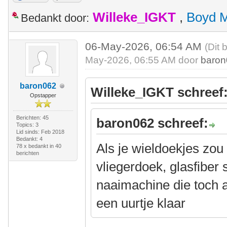
Willeke_IGKT
,
Boyd 
Bedankt door:
06-May-2026, 06:54 AM
(Dit 
May-2026, 06:55 AM door
baro
baron062
Willeke_IGKT schreef
Opstapper
Berichten: 45
baron062 schreef:
Topics: 3
Lid sinds: Feb 2018
Bedankt: 4
Als je wieldoekjes zo
78 x bedankt in 40
berichten
vliegerdoek, glasfiber
naaimachine die toch al
een uurtje klaar