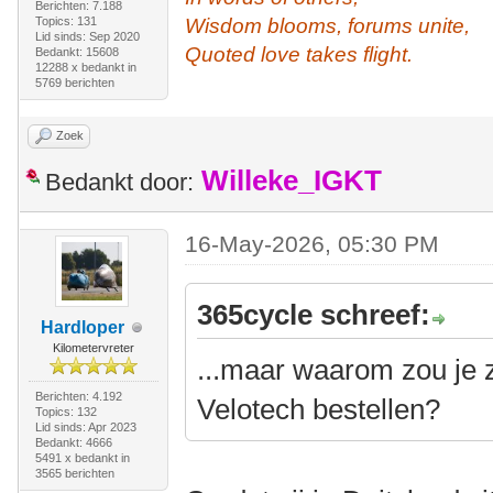
Berichten: 7.188
Topics: 131
Wisdom blooms, forums unite,
Lid sinds: Sep 2020
Quoted love takes flight.
Bedankt: 15608
12288 x bedankt in
5769 berichten
Zoek
Willeke_IGKT
Bedankt door:
16-May-2026, 05:30 PM
365cycle schreef:
Hardloper
Kilometervreter
...maar waarom zou je 
Berichten: 4.192
Velotech bestellen?
Topics: 132
Lid sinds: Apr 2023
Bedankt: 4666
5491 x bedankt in
3565 berichten