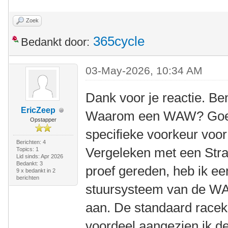
Zoek
365cycle
Bedankt door:
03-May-2026, 10:34 AM
Dank voor je reactie. Be
EricZeep
Waarom een WAW? Goede
Opstapper
specifieke voorkeur voo
Berichten: 4
Vergeleken met een Stra
Topics: 1
Lid sinds: Apr 2026
Bedankt: 3
proef gereden, heb ik ee
9 x bedankt in 2
berichten
stuursysteem van de WAW
aan. De standaard racek
voordeel aangezien ik 