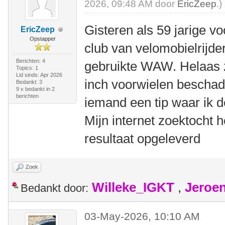
2026, 09:48 AM door
EricZeep
.)
Gisteren als 59 jarige vo
EricZeep
Opstapper
club van velomobielrijd
Berichten: 4
gebruikte WAW. Helaas z
Topics: 1
Lid sinds: Apr 2026
inch voorwielen beschad
Bedankt: 3
9 x bedankt in 2
berichten
iemand een tip waar ik 
Mijn internet zoektocht h
resultaat opgeleverd
Zoek
Willeke_IGKT
,
Jeroe
Bedankt door:
03-May-2026, 10:10 AM