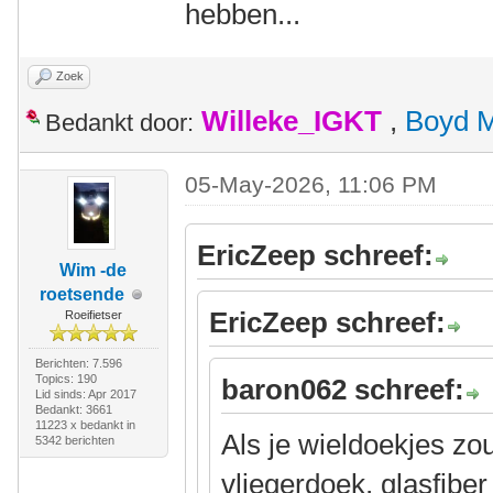
hebben...
Zoek
Willeke_IGKT
,
Boyd 
Bedankt door:
05-May-2026, 11:06 PM
EricZeep schreef:
Wim -de
roetsende
EricZeep schreef:
Roeifietser
Berichten: 7.596
Topics: 190
baron062 schreef:
Lid sinds: Apr 2017
Bedankt: 3661
11223 x bedankt in
Als je wieldoekjes z
5342 berichten
vliegerdoek, glasfibe