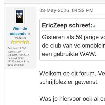
03-May-2026, 04:32 PM
EricZeep schreef:
Wim -de
roetsende
Gisteren als 59 jarige v
Roeifietser
de club van velomobiel
Berichten: 7.596
Topics: 190
een gebruikte WAW.
Lid sinds: Apr 2017
Bedankt: 3661
11223 x bedankt in
5342 berichten
Welkom op dit forum. Ve
schrijfplezier gewenst.
Was je hiervoor ook al e