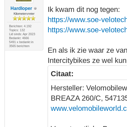
Ik kwam dit nog tegen:
Hardloper
Kilometervreter
https://www.soe-velotech
Berichten: 4.192
https://www.soe-velotech
Topics: 132
Lid sinds: Apr 2023
Bedankt: 4666
5491 x bedankt in
3565 berichten
En als ik zie waar ze v
Intercitybikes ze wel ku
Citaat:
Hersteller: Velomobilew
BREAZA 260/C, 547135
www.velomobileworld.