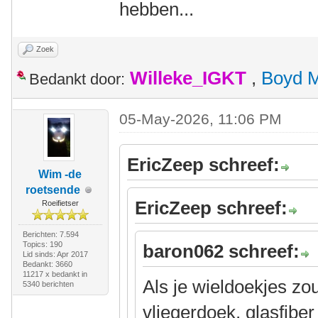
hebben...
Zoek
Willeke_IGKT
,
Boyd 
Bedankt door:
05-May-2026, 11:06 PM
EricZeep schreef:
Wim -de
roetsende
EricZeep schreef:
Roeifietser
Berichten: 7.594
Topics: 190
baron062 schreef:
Lid sinds: Apr 2017
Bedankt: 3660
11217 x bedankt in
Als je wieldoekjes z
5340 berichten
vliegerdoek, glasfibe