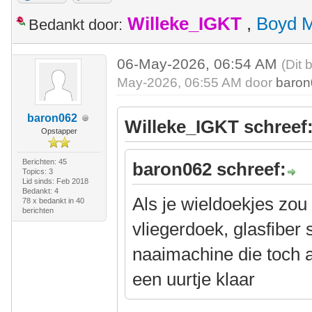
Willeke_IGKT
,
Boyd 
Bedankt door:
06-May-2026, 06:54 AM
(Dit 
May-2026, 06:55 AM door
baro
baron062
Willeke_IGKT schreef
Opstapper
Berichten: 45
baron062 schreef:
Topics: 3
Lid sinds: Feb 2018
Bedankt: 4
Als je wieldoekjes zo
78 x bedankt in 40
berichten
vliegerdoek, glasfiber
naaimachine die toch al
een uurtje klaar