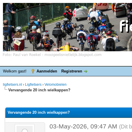
Welkom gast!
Aanmelden
Registreren
ligfietsers.nl
›
Ligfietsers
›
Velomobielen
Vervangende 20 inch wielkappen?
elde waardering is 0
Vervangende 20 inch wielkappen?
03-May-2026, 09:47 AM
(Dit 