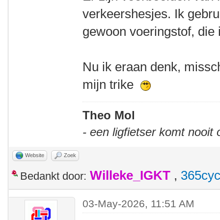
verkeershesjes. Ik gebr
gewoon voeringstof, die i
Nu ik eraan denk, missch
mijn trike
Theo Mol
- een ligfietser komt nooit
Website
Zoek
Willeke_IGKT
,
365cyc
Bedankt door:
03-May-2026, 11:51 AM