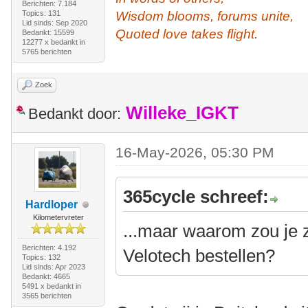
Berichten: 7.184
Topics: 131
Wisdom blooms, forums unite,
Lid sinds: Sep 2020
Quoted love takes flight.
Bedankt: 15599
12277 x bedankt in
5765 berichten
Zoek
Willeke_IGKT
Bedankt door:
16-May-2026, 05:30 PM
365cycle schreef:
Hardloper
Kilometervreter
...maar waarom zou je 
Berichten: 4.192
Velotech bestellen?
Topics: 132
Lid sinds: Apr 2023
Bedankt: 4665
5491 x bedankt in
3565 berichten