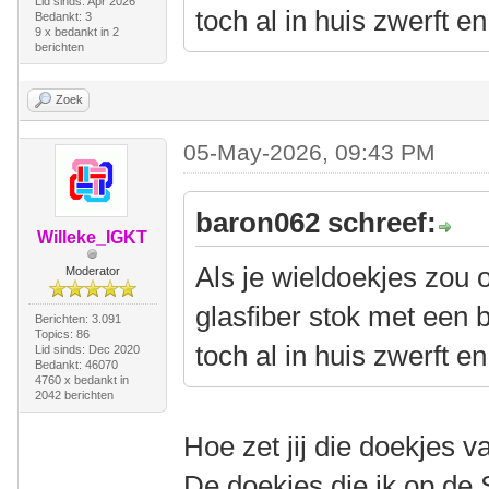
Lid sinds: Apr 2026
toch al in huis zwerft en
Bedankt: 3
9 x bedankt in 2
berichten
Zoek
05-May-2026, 09:43 PM
baron062 schreef:
Willeke_IGKT
Als je wieldoekjes zou 
Moderator
glasfiber stok met een 
Berichten: 3.091
Topics: 86
toch al in huis zwerft en
Lid sinds: Dec 2020
Bedankt: 46070
4760 x bedankt in
2042 berichten
Hoe zet jij die doekjes v
De doekjes die ik op de