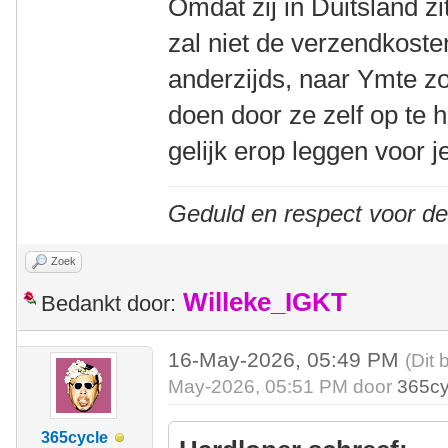
Omdat zij in Duitsland zi
zal niet de verzendkost
anderzijds, naar Ymte z
doen door ze zelf op te 
gelijk erop leggen voor j
Geduld en respect voor d
Zoek
Willeke_IGKT
Bedankt door:
16-May-2026, 05:49 PM
(Dit 
May-2026, 05:51 PM door
365cy
365cycle