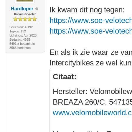
Ik kwam dit nog tegen:
Hardloper
Kilometervreter
https://www.soe-velotech
Berichten: 4.192
https://www.soe-velotech
Topics: 132
Lid sinds: Apr 2023
Bedankt: 4665
5491 x bedankt in
3565 berichten
En als ik zie waar ze v
Intercitybikes ze wel ku
Citaat:
Hersteller: Velomobilew
BREAZA 260/C, 547135
www.velomobileworld.