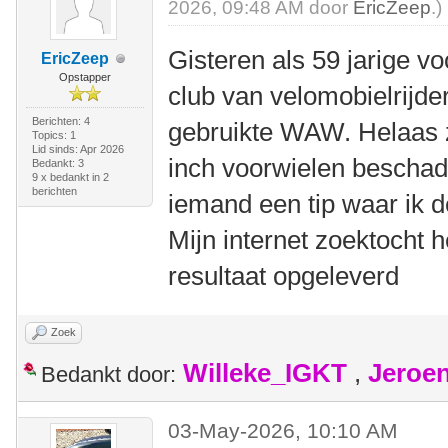
2026, 09:48 AM door
EricZeep
.)
Gisteren als 59 jarige vo
EricZeep
Opstapper
club van velomobielrijd
Berichten: 4
gebruikte WAW. Helaas z
Topics: 1
Lid sinds: Apr 2026
inch voorwielen beschad
Bedankt: 3
9 x bedankt in 2
berichten
iemand een tip waar ik 
Mijn internet zoektocht h
resultaat opgeleverd
Zoek
Willeke_IGKT
,
Jeroe
Bedankt door:
03-May-2026, 10:10 AM