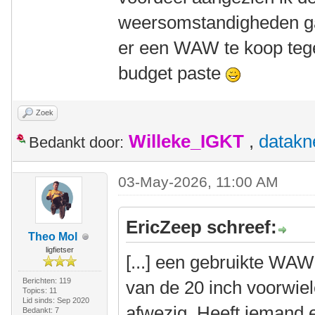
weersomstandigheden ga
er een WAW te koop tege
budget paste
Zoek
Willeke_IGKT
,
datakn
Bedankt door:
03-May-2026, 11:00 AM
EricZeep schreef:
Theo Mol
ligfietser
[...] een gebruikte WAW
Berichten: 119
van de 20 inch voorwie
Topics: 11
Lid sinds: Sep 2020
afwezig. Heeft iemand e
Bedankt: 7