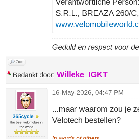
Verantwortliche Person
S.R.L., BREAZA 260/C
www.velomobileworld.
Geduld en respect voor d
Zoek
Willeke_IGKT
Bedankt door:
16-May-2026, 04:47 PM
...maar waarom zou je z
365cycle
Velotech bestellen?
the best velomobile in
the world
In words of others,