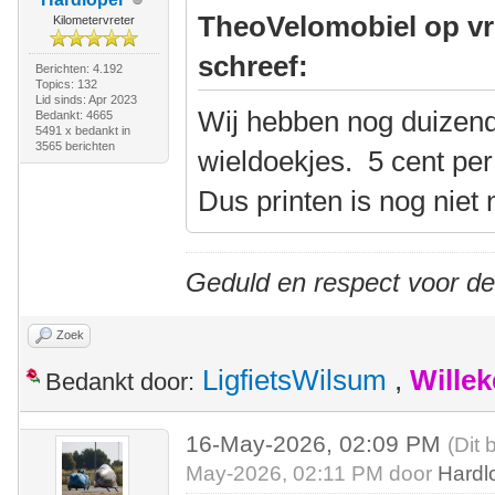
TheoVelomobiel op vr
Kilometervreter
schreef:
Berichten: 4.192
Topics: 132
Lid sinds: Apr 2023
Wij hebben nog duizend
Bedankt: 4665
5491 x bedankt in
3565 berichten
wieldoekjes. 5 cent per 
Dus printen is nog niet 
Geduld en respect voor d
Zoek
LigfietsWilsum
,
Wille
Bedankt door:
16-May-2026, 02:09 PM
(Dit 
May-2026, 02:11 PM door
Hardl