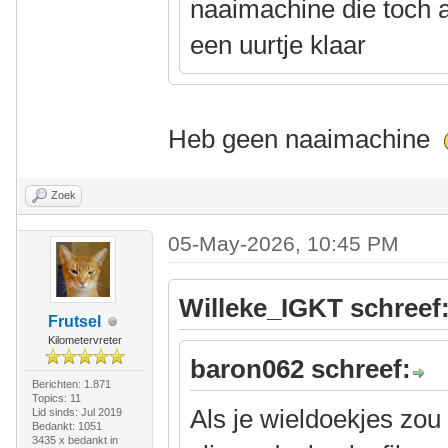
naaimachine die toch al
een uurtje klaar
Heb geen naaimachine
Zoek
05-May-2026, 10:45 PM
Willeke_IGKT schreef
Frutsel
Kilometervreter
baron062 schreef:
Berichten: 1.871
Topics: 11
Als je wieldoekjes zo
Lid sinds: Jul 2019
Bedankt: 1051
3435 x bedankt in