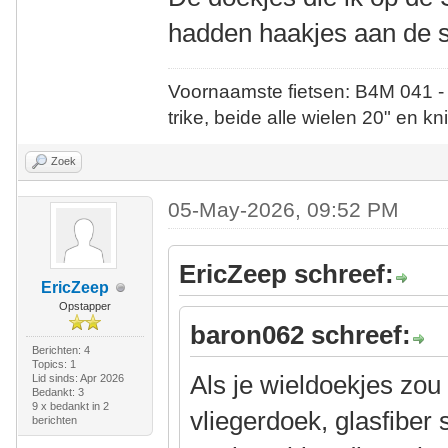
hadden haakjes aan de 
Voornaamste fietsen: B4M 041 -
trike, beide alle wielen 20" en kn
Zoek
05-May-2026, 09:52 PM
EricZeep schreef:
EricZeep
Opstapper
baron062 schreef:
Berichten: 4
Topics: 1
Als je wieldoekjes zo
Lid sinds: Apr 2026
Bedankt: 3
9 x bedankt in 2
vliegerdoek, glasfiber
berichten