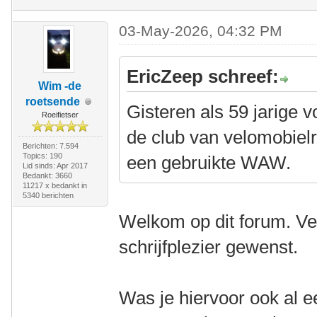
03-May-2026, 04:32 PM
EricZeep schreef:
Wim -de
roetsende
Gisteren als 59 jarige v
Roeifietser
de club van velomobiel
Berichten: 7.594
Topics: 190
een gebruikte WAW.
Lid sinds: Apr 2017
Bedankt: 3660
11217 x bedankt in
5340 berichten
Welkom op dit forum. Ve
schrijfplezier gewenst.
Was je hiervoor ook al e