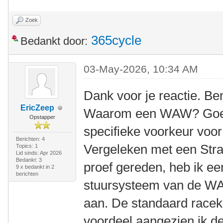
Zoek
365cycle
Bedankt door:
03-May-2026, 10:34 AM
Dank voor je reactie. Be
EricZeep
Waarom een WAW? Goede
Opstapper
specifieke voorkeur voo
Berichten: 4
Vergeleken met een Stra
Topics: 1
Lid sinds: Apr 2026
Bedankt: 3
proef gereden, heb ik ee
9 x bedankt in 2
berichten
stuursysteem van de WAW
aan. De standaard racek
voordeel aangezien ik 