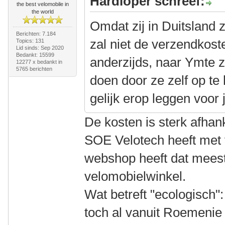
Hardloper schreef:
the best velomobile in
the world
Omdat zij in Duitsland z
Berichten: 7.184
zal niet de verzendkos
Topics: 131
Lid sinds: Sep 2020
Bedankt: 15599
anderzijds, naar Ymte 
12277 x bedankt in
5765 berichten
doen door ze zelf op te
gelijk erop leggen voor 
De kosten is sterk afhan
SOE Velotech heeft met 
webshop heeft dat meest
velomobielwinkel.
Wat betreft "ecologisch":
toch al vanuit Roemenie