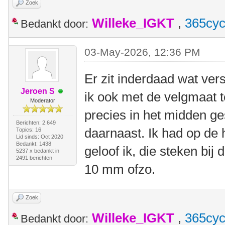
Zoek
Willeke_IGKT
,
365cyc
Bedankt door:
03-May-2026, 12:36 PM
Er zit inderdaad wat vers
Jeroen S
ik ook met de velgmaat 
Moderator
precies in het midden ges
Berichten: 2.649
daarnaast. Ik had op de
Topics: 16
Lid sinds: Oct 2020
Bedankt: 1438
geloof ik, die steken bij 
5237 x bedankt in
2491 berichten
10 mm ofzo.
Zoek
Willeke_IGKT
,
365cyc
Bedankt door: