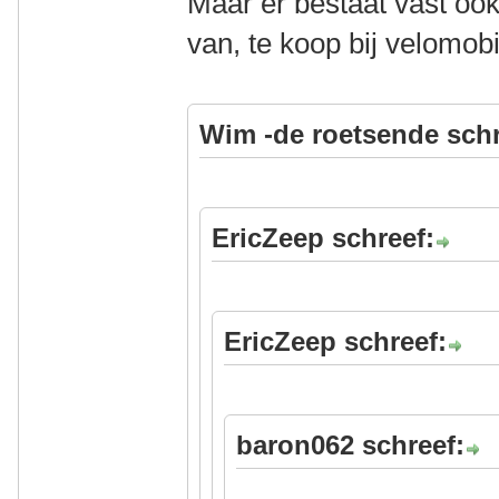
Maar er bestaat vast oo
van, te koop bij velomobi
Wim -de roetsende schr
EricZeep schreef:
EricZeep schreef:
baron062 schreef: