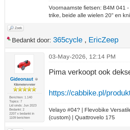
Voornaamste fietsen: B4M 041 -
trike, beide alle wielen 20" en kn
Zoek
365cycle
,
EricZeep
Bedankt door:
03-May-2026, 12:14 PM
Pima verkoopt ook deks
Gideonaut
Kilometervreter
https://cabbike.pl/produk
Berichten: 1.140
Topics: 7
Lid sinds: Jun 2023
Velayo #
0
4?
| Flevobike Versati
Bedankt: 2
2207 x bedankt in
(custom) | Quattrovelo 175
1109 berichten