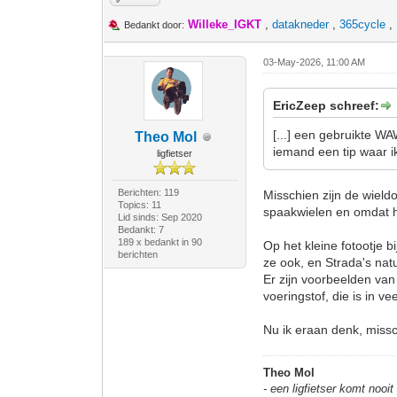
Willeke_IGKT
,
datakneder
,
365cycle
,
Bedankt door:
03-May-2026, 11:00 AM
EricZeep schreef:
[...] een gebruikte W
Theo Mol
iemand een tip waar i
ligfietser
Berichten: 119
Misschien zijn de wield
Topics: 11
spaakwielen en omdat he
Lid sinds: Sep 2020
Bedankt: 7
189 x bedankt in 90
Op het kleine fotootje 
berichten
ze ook, en Strada's natu
Er zijn voorbeelden van
voeringstof, die is in ve
Nu ik eraan denk, missc
Theo Mol
- een ligfietser komt nooi