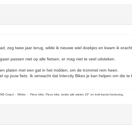
ad, zeg twee jaar terug, wilde ik nieuwe wiel doekjes en kwam ik eracht
aan passen niet op alle fietsen, er mag niet te veel uitsteken.
tten platen met een gat in het midden, om de trommel rem heen.
 op jouw fiets. Ik verwacht dat Intercity Bikes je kan helpen om die te 
5 Cmpct - Whike - Flevo bike, Flevo trike, beide alle wielen 20" en knik-kantel besturing,