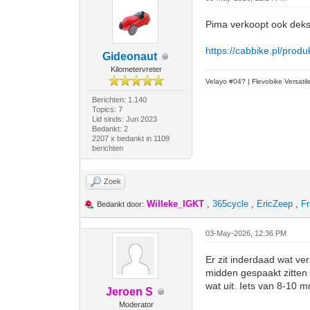
Pima verkoopt ook deks
https://cabbike.pl/produ
Gideonaut
Kilometervreter
Velayo #
0
4?
| Flevobike Versati
Berichten: 1.140
Topics: 7
Lid sinds: Jun 2023
Bedankt: 2
2207 x bedankt in 1109
berichten
Zoek
Willeke_IGKT
,
365cycle
,
EricZeep
,
Fr
Bedankt door:
03-May-2026, 12:36 PM
Er zit inderdaad wat ver
midden gespaakt zitten 
wat uit. Iets van 8-10 
Jeroen S
Moderator