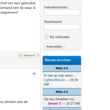
schaf van een gebruikte
Gebruikersnaam:
 iemand een tip waar ik
t opgeleverd
Wachtwoord:
Mij onthouden
}
Antwoord
Nieuwe berichten
Milan 4.2
#2
Ik had op mijn woon-...
LigfietsWilsum
— 10:39
AM
Milan 4.2
Op een driewieler mo...
 dus denken aan de
Jeroen S
— 10:27 AM