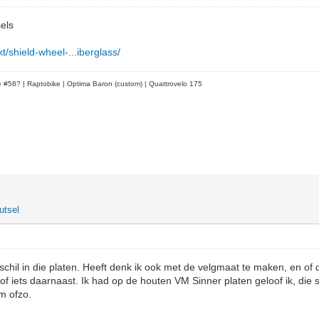
els
kt/shield-wheel-...iberglass/
le #58?
| Raptobike | Optima Baron (custom) | Quattrovelo 175
utsel
schil in die platen. Heeft denk ik ook met de velgmaat te maken, en of 
of iets daarnaast. Ik had op de houten VM Sinner platen geloof ik, die s
mm ofzo.