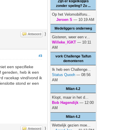
Zijn er kogelkopjes
zonder speling? Zo ...
Op het Velomobilforu...
Jeroen S
— 10:19 AM
Medeliggers onderweg
}
Antwoord
Gisteren, weer een v...
Willeke_IGKT
— 10:11
AM
#3
vork Challenge Taifun
demonteren
iet een specifieke
Ik heb een Challenge...
f gereden, heb ik een
Status Quooh
— 08:56
rd racekap vind/vond ik
AM
nslotte stond er een
Milan 4.2
Klopt, maar in het d...
Bob Hagendijk
— 12:00
AM
Milan 4.2
Wettelijk gezien moe...
}
Antwoord