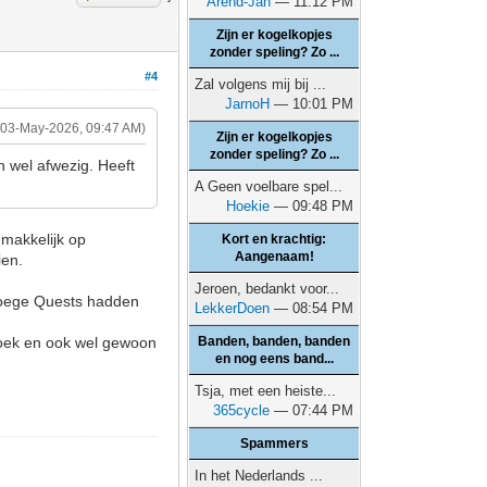
Arend-Jan
— 11:12 PM
Zijn er kogelkopjes
zonder speling? Zo ...
#4
Zal volgens mij bij ...
JarnoH
— 10:01 PM
(03-May-2026, 09:47 AM)
Zijn er kogelkopjes
zonder speling? Zo ...
n wel afwezig. Heeft
A Geen voelbare spel...
Hoekie
— 09:48 PM
 makkelijk op
Kort en krachtig:
Aangenaam!
zien.
Jeroen, bedankt voor...
Vroege Quests hadden
LekkerDoen
— 08:54 PM
rdoek en ook wel gewoon
Banden, banden, banden
en nog eens band...
Tsja, met een heiste...
365cycle
— 07:44 PM
Spammers
In het Nederlands ...