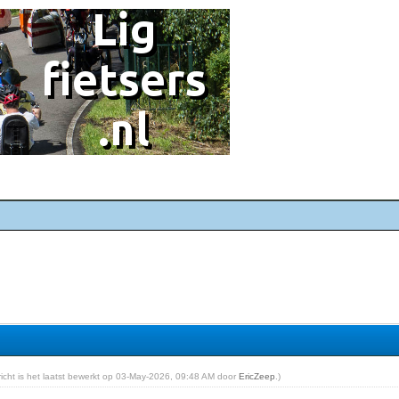
ericht is het laatst bewerkt op 03-May-2026, 09:48 AM door
EricZeep
.)