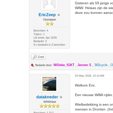
Gisteren als 59 jarige 
WAW. Helaas zijn de wi
deze zou kunnen aanscha
EricZeep
Opstapper
Berichten: 4
Topics: 1
Lid sinds: Apr 2026
Bedankt: 3
9 x bedankt in 2 berichten
Zoek
Willeke_IGKT
,
Jeroen S
,
365cycle
,
O
Bedankt door:
03-May-2026, 10:10 AM
Welkom Eric.
Een nieuwe WAW-rijder.
datakneder
WAWelaar
Wielbedekking is een on
mensen in Dronten. (Inter
Berichten: 1.312