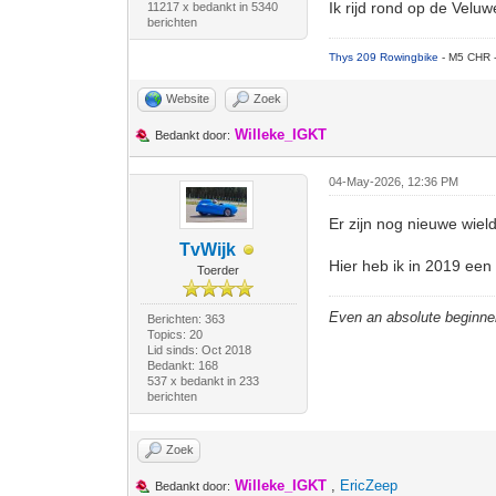
Ik rijd rond op de Velu
11217 x bedankt in 5340
berichten
Thys 209 Rowingbike
- M5 CHR 
Website
Zoek
Willeke_IGKT
Bedankt door:
04-May-2026, 12:36 PM
Er zijn nog nieuwe wield
TvWijk
Hier heb ik in 2019 een
Toerder
Even an absolute beginne
Berichten: 363
Topics: 20
Lid sinds: Oct 2018
Bedankt: 168
537 x bedankt in 233
berichten
Zoek
Willeke_IGKT
,
EricZeep
Bedankt door: