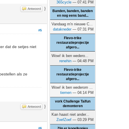
365cycle
— 07:41 PM
}
Antwoord
Banden, banden, banden
en nog eens band...
Vandaag m'n nieuwe C...
datakneder
— 07:31 PM
#5
Flevo-trike
restauratieprojectje
er dat de setjes niet
afgero...
Wow! ik ben wedero...
renehin
— 04:48 PM
Flevo-trike
bestellen als ze
restauratieprojectje
afgero...
Wow! ik ben wederom ...
tiemen
— 04:14 PM
vork Challenge Taifun
demonteren
}
Antwoord
Kan haast niet ander...
ZoefZoef
— 03:29 PM
#6
Zijn er kogelkopjes