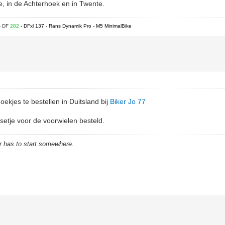
we, in de Achterhoek en in Twente.
- DF
282
- DFxl 137 - Rans Dynamik Pro - M5 MinimalBike
oekjes te bestellen in Duitsland bij
Biker Jo 77
 setje voor de voorwielen besteld.
r has to start somewhere.