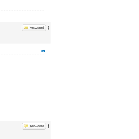
}
Antwoord
#9
}
Antwoord