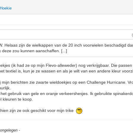
Hoekie
AW. Helaas zijn de wielkappen van de 20 inch voorwielen beschadigd da
k deze zou kunnen aanschaffen. [...]
oekjes (ik had ze op mijn Flevo-alleweder) nog verkrijgbaar. Die passen
t textiel is, kun je ze wassen en als je wilt van een andere kleur voor
bij mijn berichten zie zwarte wieldoekjes op een Challenge Hurricane. 
urlijk.
 het gebruik van gele en oranje verkeershesjes. Ik gebruikte spinake
el kleuren te koop.
hien zijn ze ook geschikt voor mijn trike
t ongelegen -