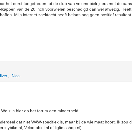
voor het eerst toegetreden tot de club van velomobielrijders met de aan
elkappen van de 20 inch voorwielen beschadigd dan wel afwezig. Heeft
ffen. Mijn internet zoektocht heeft helaas nog geen positief resultaa
liver
,
-Nico-
 We zijn hier op het forum een minderheid.
derdeel dat niet WAW-specifiek is, maar bij de wielmaat hoort. Ik zou
citybike.nl, Velomobiel.nl of ligfietsshop.nl)