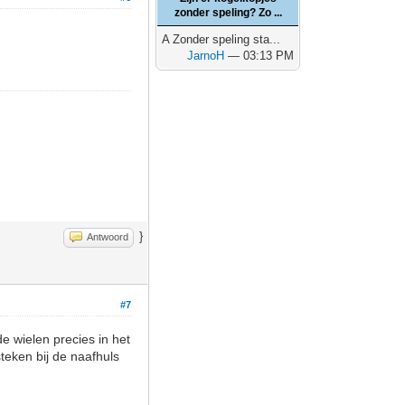
zonder speling? Zo ...
A Zonder speling sta...
JarnoH
— 03:13 PM
}
Antwoord
#7
de wielen precies in het
teken bij de naafhuls