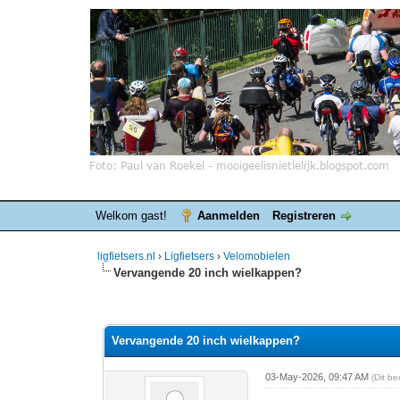
Welkom gast!
Aanmelden
Registreren
ligfietsers.nl
›
Ligfietsers
›
Velomobielen
Vervangende 20 inch wielkappen?
0 stemmen - gemiddelde waardering is 0
1
2
3
4
5
Vervangende 20 inch wielkappen?
03-May-2026, 09:47 AM
(Dit b