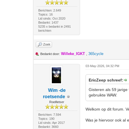
Berichten: 2.649
Topics: 16
Lid sinds: Oct 2020
Bedankt: 1437
5235 x bedankt in 2491
berichten
Zoek
Willeke_IGKT
,
365cycle
Bedankt door:
03-May-2026, 04:32 PM
EricZeep schreef:
Gisteren als 59 jarig
Wim -de
gebruikte WAW.
roetsende
Roeifietser
Welkom op dit forum. Ve
Berichten: 7.594
Topics: 190
Was je hiervoor ook al 
Lid sinds: Apr 2017
Bedankt: 3660