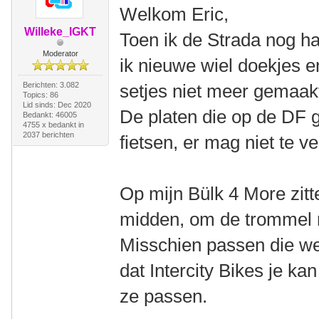
Welkom Eric,
Willeke_IGKT
Toen ik de Strada nog ha
Moderator
ik nieuwe wiel doekjes e
Berichten: 3.082
setjes niet meer gemaak
Topics: 86
Lid sinds: Dec 2020
De platen die op de DF g
Bedankt: 46005
4755 x bedankt in
2037 berichten
fietsen, er mag niet te ve
Op mijn Bülk 4 More zitt
midden, om de trommel 
Misschien passen die wel
dat Intercity Bikes je ka
ze passen.