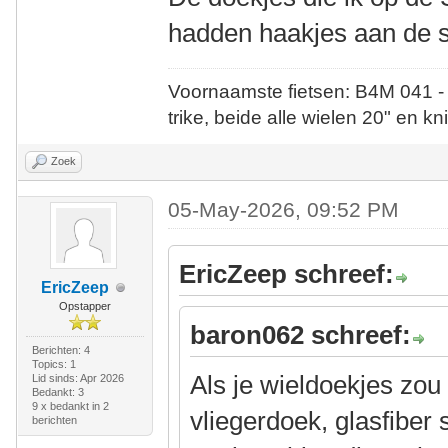
hadden haakjes aan de 
Voornaamste fietsen: B4M 041 -
trike, beide alle wielen 20" en kn
Zoek
05-May-2026, 09:52 PM
EricZeep schreef:
EricZeep
Opstapper
baron062 schreef:
Berichten: 4
Topics: 1
Als je wieldoekjes zo
Lid sinds: Apr 2026
Bedankt: 3
9 x bedankt in 2
vliegerdoek, glasfiber
berichten