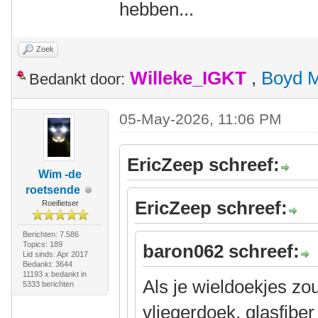
hebben...
Zoek
Willeke_IGKT
,
Boyd 
Bedankt door:
05-May-2026, 11:06 PM
EricZeep schreef:
Wim -de
roetsende
EricZeep schreef:
Roeifietser
Berichten: 7.586
Topics: 189
baron062 schreef:
Lid sinds: Apr 2017
Bedankt: 3644
11193 x bedankt in
Als je wieldoekjes z
5333 berichten
vliegerdoek, glasfibe