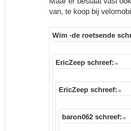
Maar er bestaat vast oo
van, te koop bij velomobi
Wim -de roetsende schr
EricZeep schreef:
EricZeep schreef:
baron062 schreef: