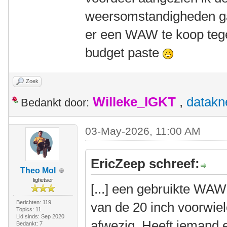
weersomstandigheden ga
er een WAW te koop tege
budget paste
Zoek
Willeke_IGKT
,
datakn
Bedankt door:
03-May-2026, 11:00 AM
EricZeep schreef:
Theo Mol
ligfietser
[...] een gebruikte WAW
Berichten: 119
van de 20 inch voorwie
Topics: 11
Lid sinds: Sep 2020
afwezig. Heeft iemand e
Bedankt: 7