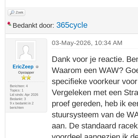
Zoek
365cycle
Bedankt door:
03-May-2026, 10:34 AM
Dank voor je reactie. Be
EricZeep
Waarom een WAW? Goede
Opstapper
specifieke voorkeur voo
Berichten: 4
Vergeleken met een Stra
Topics: 1
Lid sinds: Apr 2026
Bedankt: 3
proef gereden, heb ik ee
9 x bedankt in 2
berichten
stuursysteem van de WAW
aan. De standaard racek
voordeel aangezien ik 