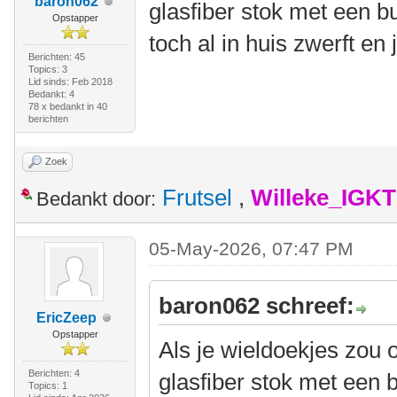
baron062
glasfiber stok met een b
Opstapper
toch al in huis zwerft en 
Berichten: 45
Topics: 3
Lid sinds: Feb 2018
Bedankt: 4
78 x bedankt in 40
berichten
Zoek
Frutsel
,
Willeke_IGKT
Bedankt door:
05-May-2026, 07:47 PM
baron062 schreef:
EricZeep
Opstapper
Als je wieldoekjes zou 
Berichten: 4
glasfiber stok met een 
Topics: 1