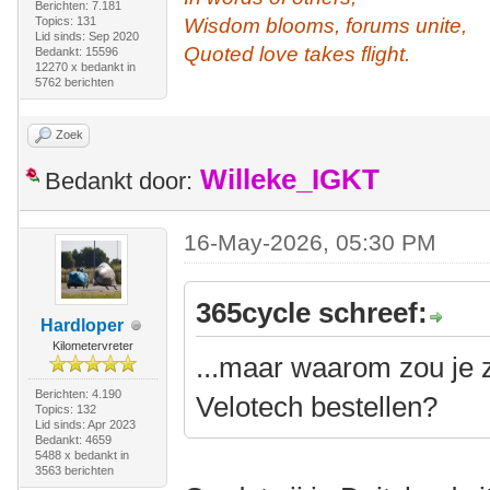
Berichten: 7.181
Topics: 131
Wisdom blooms, forums unite,
Lid sinds: Sep 2020
Quoted love takes flight.
Bedankt: 15596
12270 x bedankt in
5762 berichten
Zoek
Willeke_IGKT
Bedankt door:
16-May-2026, 05:30 PM
365cycle schreef:
Hardloper
Kilometervreter
...maar waarom zou je 
Berichten: 4.190
Velotech bestellen?
Topics: 132
Lid sinds: Apr 2023
Bedankt: 4659
5488 x bedankt in
3563 berichten