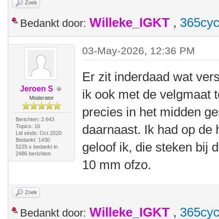
Zoek
Willeke_IGKT
,
365cyc
Bedankt door:
03-May-2026, 12:36 PM
Er zit inderdaad wat vers
Jeroen S
ik ook met de velgmaat 
Moderator
precies in het midden ges
Berichten: 2.643
daarnaast. Ik had op de
Topics: 16
Lid sinds: Oct 2020
Bedankt: 1430
geloof ik, die steken bij 
5225 x bedankt in
2486 berichten
10 mm ofzo.
Zoek
Willeke_IGKT
,
365cyc
Bedankt door: