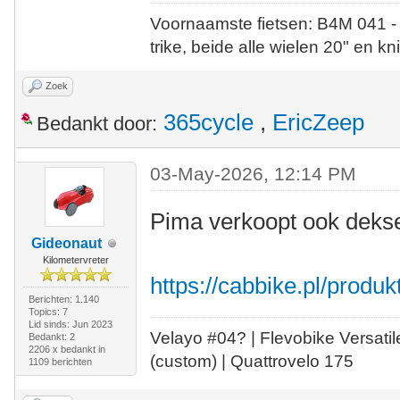
Voornaamste fietsen: B4M 041 -
trike, beide alle wielen 20" en kn
Zoek
365cycle
,
EricZeep
Bedankt door:
03-May-2026, 12:14 PM
Pima verkoopt ook deks
Gideonaut
Kilometervreter
https://cabbike.pl/produk
Berichten: 1.140
Topics: 7
Lid sinds: Jun 2023
Velayo #
0
4?
| Flevobike Versati
Bedankt: 2
2206 x bedankt in
(custom) | Quattrovelo 175
1109 berichten