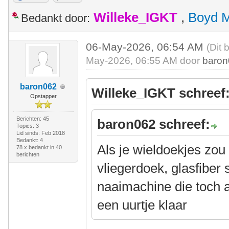
Willeke_IGKT
,
Boyd 
Bedankt door:
06-May-2026, 06:54 AM
(Dit 
May-2026, 06:55 AM door
baro
baron062
Willeke_IGKT schreef
Opstapper
Berichten: 45
baron062 schreef:
Topics: 3
Lid sinds: Feb 2018
Bedankt: 4
Als je wieldoekjes zo
78 x bedankt in 40
berichten
vliegerdoek, glasfiber
naaimachine die toch al
een uurtje klaar