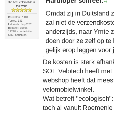
Hardloper schreef:
the best velomobile in
the world
Omdat zij in Duitsland z
Berichten: 7.181
zal niet de verzendkos
Topics: 131
Lid sinds: Sep 2020
Bedankt: 15596
anderzijds, naar Ymte 
12270 x bedankt in
5762 berichten
doen door ze zelf op te
gelijk erop leggen voor 
De kosten is sterk afhan
SOE Velotech heeft met 
webshop heeft dat meest
velomobielwinkel.
Wat betreft "ecologisch":
toch al vanuit Roemenie