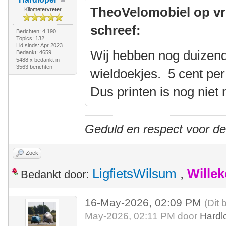
TheoVelomobiel op vr
Kilometervreter
schreef:
Berichten: 4.190
Topics: 132
Lid sinds: Apr 2023
Wij hebben nog duizend
Bedankt: 4659
5488 x bedankt in
3563 berichten
wieldoekjes. 5 cent per 
Dus printen is nog niet 
Geduld en respect voor d
Zoek
LigfietsWilsum
,
Wille
Bedankt door:
16-May-2026, 02:09 PM
(Dit 
May-2026, 02:11 PM door
Hardl