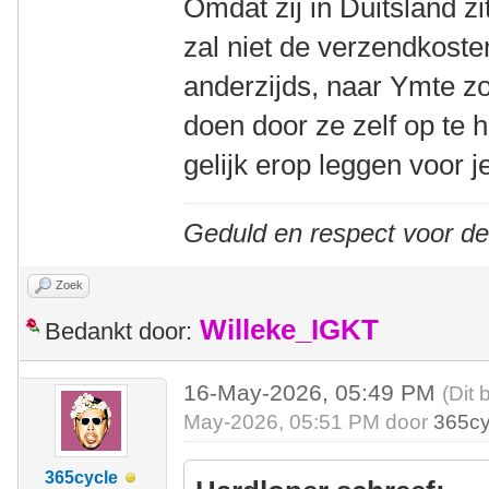
Omdat zij in Duitsland zi
zal niet de verzendkost
anderzijds, naar Ymte z
doen door ze zelf op te 
gelijk erop leggen voor j
Geduld en respect voor d
Zoek
Willeke_IGKT
Bedankt door:
16-May-2026, 05:49 PM
(Dit 
May-2026, 05:51 PM door
365cy
365cycle