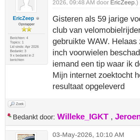
2026, 09:48 AM door
EricZeep
.)
Gisteren als 59 jarige vo
EricZeep
Opstapper
club van velomobielrijd
Berichten: 4
gebruikte WAW. Helaas z
Topics: 1
Lid sinds: Apr 2026
inch voorwielen beschad
Bedankt: 3
9 x bedankt in 2
berichten
iemand een tip waar ik 
Mijn internet zoektocht h
resultaat opgeleverd
Zoek
Willeke_IGKT
,
Jeroe
Bedankt door:
03-May-2026, 10:10 AM