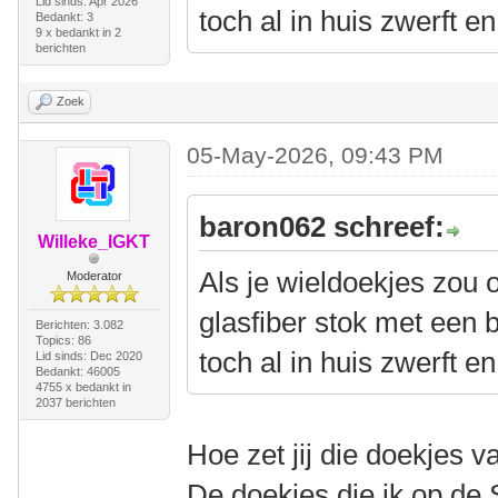
Lid sinds: Apr 2026
toch al in huis zwerft en
Bedankt: 3
9 x bedankt in 2
berichten
Zoek
05-May-2026, 09:43 PM
baron062 schreef:
Willeke_IGKT
Als je wieldoekjes zou 
Moderator
glasfiber stok met een 
Berichten: 3.082
Topics: 86
toch al in huis zwerft en
Lid sinds: Dec 2020
Bedankt: 46005
4755 x bedankt in
2037 berichten
Hoe zet jij die doekjes v
De doekjes die ik op de