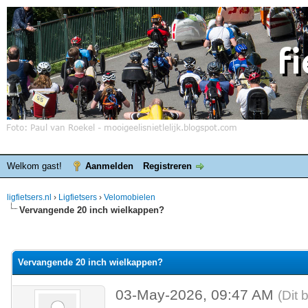
Welkom gast!
Aanmelden
Registreren
ligfietsers.nl
›
Ligfietsers
›
Velomobielen
Vervangende 20 inch wielkappen?
elde waardering is 0
Vervangende 20 inch wielkappen?
03-May-2026, 09:47 AM
(Dit 