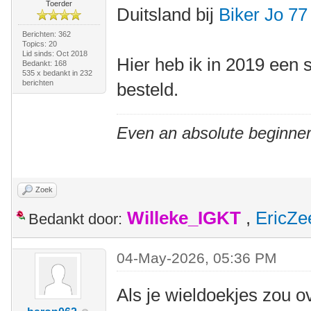
Toerder
Duitsland bij
Biker Jo 77
Berichten: 362
Topics: 20
Lid sinds: Oct 2018
Hier heb ik in 2019 een 
Bedankt: 168
535 x bedankt in 232
berichten
besteld.
Even an absolute beginner
Zoek
Willeke_IGKT
,
EricZe
Bedankt door:
04-May-2026, 05:36 PM
Als je wieldoekjes zou o