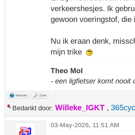
verkeershesjes. Ik gebr
gewoon voeringstof, die i
Nu ik eraan denk, missch
mijn trike
Theo Mol
- een ligfietser komt nooit
Website
Zoek
Willeke_IGKT
,
365cyc
Bedankt door:
03-May-2026, 11:51 AM