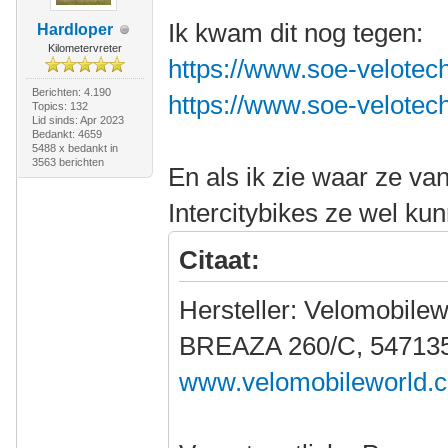
Ik kwam dit nog tegen:
Hardloper
Kilometervreter
https://www.soe-velotech
Berichten: 4.190
https://www.soe-velotech
Topics: 132
Lid sinds: Apr 2023
Bedankt: 4659
5488 x bedankt in
3563 berichten
En als ik zie waar ze v
Intercitybikes ze wel ku
Citaat:
Hersteller: Velomobilew
BREAZA 260/C, 547135
www.velomobileworld.