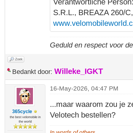
Verantwortliche Person
S.R.L., BREAZA 260/C
www.velomobileworld.
Geduld en respect voor d
Zoek
Willeke_IGKT
Bedankt door:
16-May-2026, 04:47 PM
...maar waarom zou je z
365cycle
Velotech bestellen?
the best velomobile in
the world
In words of others,