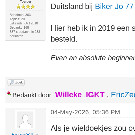
Toerder
Duitsland bij
Biker Jo 77
Berichten: 363
Topics: 20
Lid sinds: Oct 2018
Hier heb ik in 2019 een 
Bedankt: 168
537 x bedankt in 233
berichten
besteld.
Even an absolute beginner
Zoek
Willeke_IGKT
,
EricZe
Bedankt door:
04-May-2026, 05:36 PM
Als je wieldoekjes zou o