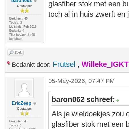
baron062
glasfiber stok met een b
Opstapper
toch al in huis zwerft en 
Berichten: 45
Topics: 3
Lid sinds: Feb 2018
Bedankt: 4
78 x bedankt in 40
berichten
Zoek
Frutsel
,
Willeke_IGKT
Bedankt door:
05-May-2026, 07:47 PM
baron062 schreef:
EricZeep
Opstapper
Als je wieldoekjes zou 
Berichten: 4
glasfiber stok met een 
Topics: 1