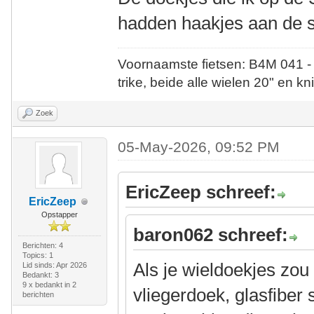
hadden haakjes aan de 
Voornaamste fietsen: B4M 041 -
trike, beide alle wielen 20" en kn
Zoek
05-May-2026, 09:52 PM
EricZeep schreef:
EricZeep
Opstapper
baron062 schreef:
Berichten: 4
Topics: 1
Als je wieldoekjes zo
Lid sinds: Apr 2026
Bedankt: 3
9 x bedankt in 2
vliegerdoek, glasfiber
berichten