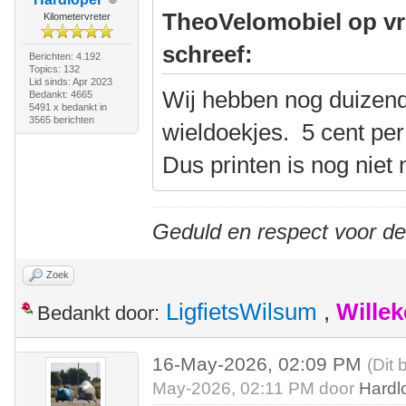
TheoVelomobiel op vr
Kilometervreter
schreef:
Berichten: 4.192
Topics: 132
Lid sinds: Apr 2023
Wij hebben nog duizend
Bedankt: 4665
5491 x bedankt in
3565 berichten
wieldoekjes. 5 cent per 
Dus printen is nog niet 
Geduld en respect voor d
Zoek
LigfietsWilsum
,
Wille
Bedankt door:
16-May-2026, 02:09 PM
(Dit 
May-2026, 02:11 PM door
Hardl