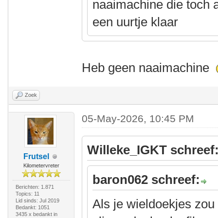
naaimachine die toch al
een uurtje klaar
Heb geen naaimachine
Zoek
05-May-2026, 10:45 PM
Willeke_IGKT schreef
Frutsel
Kilometervreter
baron062 schreef:
Berichten: 1.871
Topics: 11
Als je wieldoekjes zo
Lid sinds: Jul 2019
Bedankt: 1051
3435 x bedankt in