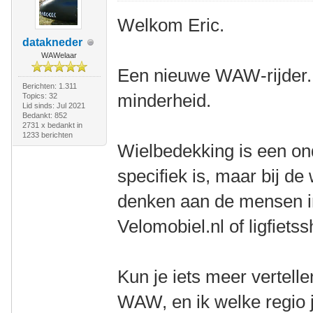
Welkom Eric.
datakneder
WAWelaar
Een nieuwe WAW-rijder. 
Berichten: 1.311
minderheid.
Topics: 32
Lid sinds: Jul 2021
Bedankt: 852
2731 x bedankt in
1233 berichten
Wielbedekking is een on
specifiek is, maar bij de
denken aan de mensen in 
Velomobiel.nl of ligfietss
Kun je iets meer vertell
WAW, en ik welke regio j