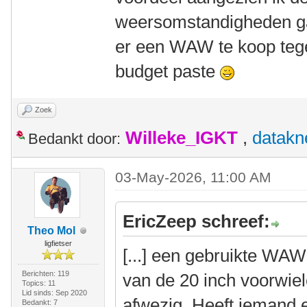
weersomstandigheden ga
er een WAW te koop tege
budget paste
Zoek
Willeke_IGKT
,
datakn
Bedankt door:
03-May-2026, 11:00 AM
EricZeep schreef:
Theo Mol
ligfietser
[...] een gebruikte WAW
Berichten: 119
van de 20 inch voorwie
Topics: 11
Lid sinds: Sep 2020
afwezig. Heeft iemand e
Bedankt: 7