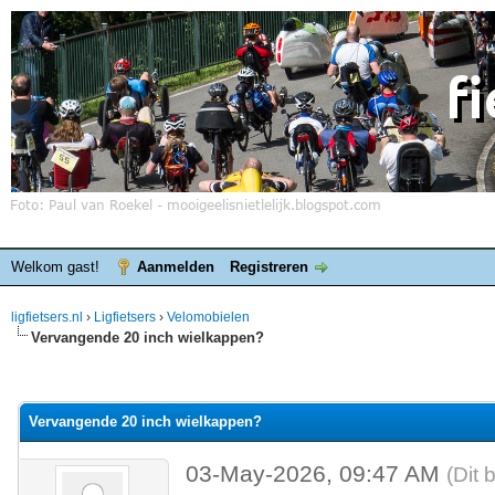
Welkom gast!
Aanmelden
Registreren
ligfietsers.nl
›
Ligfietsers
›
Velomobielen
Vervangende 20 inch wielkappen?
elde waardering is 0
Vervangende 20 inch wielkappen?
03-May-2026, 09:47 AM
(Dit 