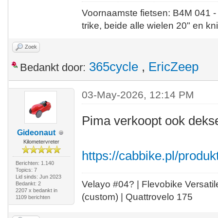
Voornaamste fietsen: B4M 041 -
trike, beide alle wielen 20" en kn
Zoek
365cycle
,
EricZeep
Bedankt door:
03-May-2026, 12:14 PM
Pima verkoopt ook deks
Gideonaut
Kilometervreter
https://cabbike.pl/produk
Berichten: 1.140
Topics: 7
Lid sinds: Jun 2023
Velayo #
0
4?
| Flevobike Versati
Bedankt: 2
2207 x bedankt in
(custom) | Quattrovelo 175
1109 berichten