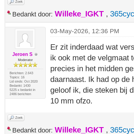
Zoek
Willeke_IGKT
,
365cyc
Bedankt door:
03-May-2026, 12:36 PM
Er zit inderdaad wat vers
Jeroen S
ik ook met de velgmaat 
Moderator
precies in het midden ges
Berichten: 2.643
daarnaast. Ik had op de
Topics: 16
Lid sinds: Oct 2020
Bedankt: 1430
geloof ik, die steken bij 
5225 x bedankt in
2486 berichten
10 mm ofzo.
Zoek
Willeke_IGKT
,
365cyc
Bedankt door: