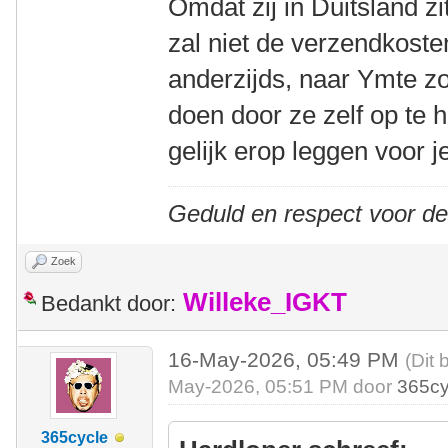
Omdat zij in Duitsland zi
zal niet de verzendkost
anderzijds, naar Ymte z
doen door ze zelf op te 
gelijk erop leggen voor j
Geduld en respect voor d
Zoek
Willeke_IGKT
Bedankt door:
16-May-2026, 05:49 PM
(Dit 
May-2026, 05:51 PM door
365cy
365cycle