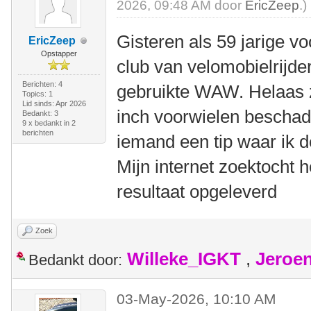
2026, 09:48 AM door
EricZeep
.)
Gisteren als 59 jarige vo
EricZeep
Opstapper
club van velomobielrijd
Berichten: 4
gebruikte WAW. Helaas z
Topics: 1
Lid sinds: Apr 2026
inch voorwielen beschad
Bedankt: 3
9 x bedankt in 2
berichten
iemand een tip waar ik 
Mijn internet zoektocht h
resultaat opgeleverd
Zoek
Willeke_IGKT
,
Jeroe
Bedankt door:
03-May-2026, 10:10 AM