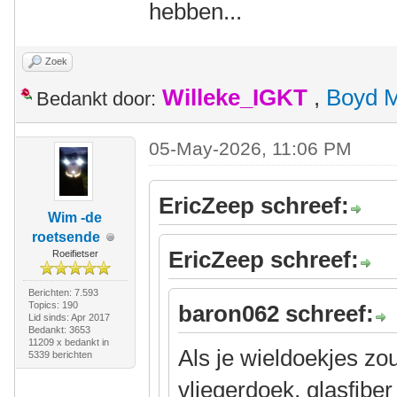
hebben...
Zoek
Willeke_IGKT
,
Boyd 
Bedankt door:
05-May-2026, 11:06 PM
EricZeep schreef:
Wim -de
roetsende
EricZeep schreef:
Roeifietser
Berichten: 7.593
Topics: 190
baron062 schreef:
Lid sinds: Apr 2017
Bedankt: 3653
11209 x bedankt in
Als je wieldoekjes z
5339 berichten
vliegerdoek, glasfibe