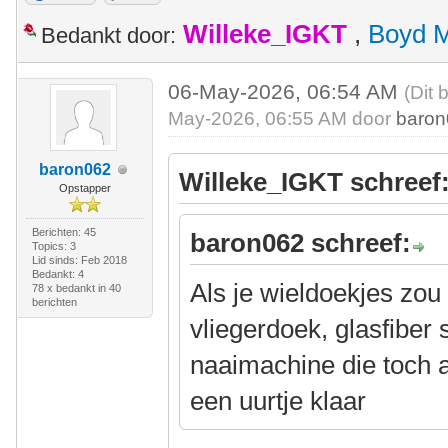
Willeke_IGKT
,
Boyd 
Bedankt door:
06-May-2026, 06:54 AM
(Dit 
May-2026, 06:55 AM door
baro
baron062
Willeke_IGKT schreef
Opstapper
Berichten: 45
baron062 schreef:
Topics: 3
Lid sinds: Feb 2018
Bedankt: 4
Als je wieldoekjes zo
78 x bedankt in 40
berichten
vliegerdoek, glasfiber
naaimachine die toch al
een uurtje klaar