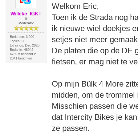
Welkom Eric,
Willeke_IGKT
Toen ik de Strada nog ha
Moderator
ik nieuwe wiel doekjes e
Berichten: 3.090
setjes niet meer gemaak
Topics: 86
Lid sinds: Dec 2020
De platen die op de DF g
Bedankt: 46042
4759 x bedankt in
2041 berichten
fietsen, er mag niet te ve
Op mijn Bülk 4 More zitt
midden, om de trommel 
Misschien passen die wel
dat Intercity Bikes je ka
ze passen.