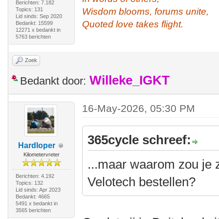
Berichten: 7.182
Topics: 131
Wisdom blooms, forums unite,
Lid sinds: Sep 2020
Quoted love takes flight.
Bedankt: 15599
12271 x bedankt in
5763 berichten
Zoek
Willeke_IGKT
Bedankt door:
16-May-2026, 05:30 PM
365cycle schreef:
Hardloper
Kilometervreter
...maar waarom zou je 
Berichten: 4.192
Velotech bestellen?
Topics: 132
Lid sinds: Apr 2023
Bedankt: 4665
5491 x bedankt in
3565 berichten