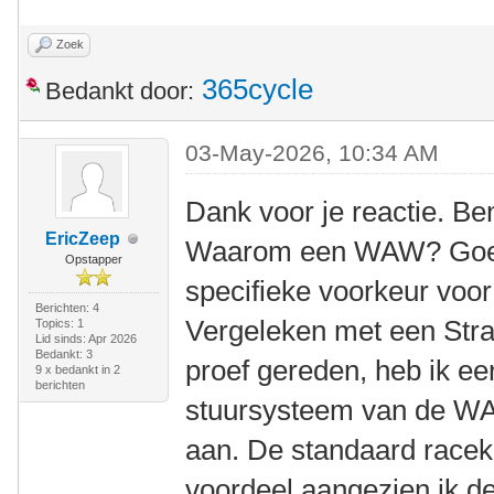
Zoek
365cycle
Bedankt door:
03-May-2026, 10:34 AM
Dank voor je reactie. Be
EricZeep
Waarom een WAW? Goede
Opstapper
specifieke voorkeur voo
Berichten: 4
Vergeleken met een Stra
Topics: 1
Lid sinds: Apr 2026
Bedankt: 3
proef gereden, heb ik ee
9 x bedankt in 2
berichten
stuursysteem van de WAW
aan. De standaard racek
voordeel aangezien ik 