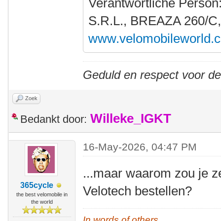
Verantwortliche Person
S.R.L., BREAZA 260/C
www.velomobileworld.
Geduld en respect voor d
Zoek
Willeke_IGKT
Bedankt door:
16-May-2026, 04:47 PM
...maar waarom zou je z
365cycle
Velotech bestellen?
the best velomobile in
the world
In words of others,