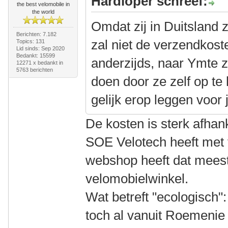
Hardloper schreef:
the best velomobile in
the world
Omdat zij in Duitsland z
Berichten: 7.182
zal niet de verzendkos
Topics: 131
Lid sinds: Sep 2020
Bedankt: 15599
anderzijds, naar Ymte 
12271 x bedankt in
5763 berichten
doen door ze zelf op te
gelijk erop leggen voor 
De kosten is sterk afhan
SOE Velotech heeft met 
webshop heeft dat meest
velomobielwinkel.
Wat betreft "ecologisch":
toch al vanuit Roemenie