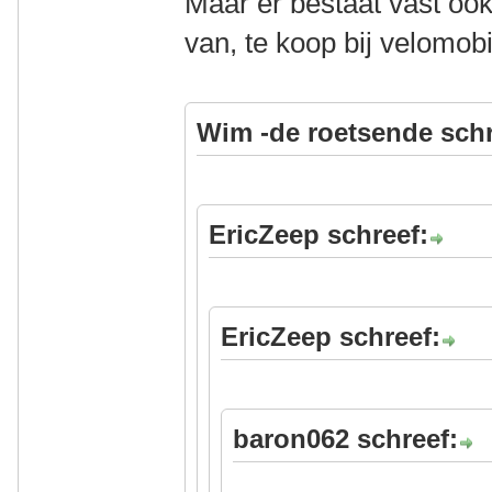
Maar er bestaat vast oo
van, te koop bij velomobi
Wim -de roetsende schr
EricZeep schreef:
EricZeep schreef:
baron062 schreef: