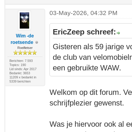
03-May-2026, 04:32 PM
EricZeep schreef:
Wim -de
roetsende
Gisteren als 59 jarige v
Roeifietser
de club van velomobiel
Berichten: 7.593
Topics: 190
een gebruikte WAW.
Lid sinds: Apr 2017
Bedankt: 3653
11209 x bedankt in
5339 berichten
Welkom op dit forum. Ve
schrijfplezier gewenst.
Was je hiervoor ook al e