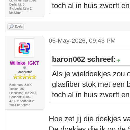
Lid sinds: Apr 2026
toch al in huis zwerft en
Bedankt: 3
9 x bedankt in 2
berichten
Zoek
05-May-2026, 09:43 PM
baron062 schreef:
Willeke_IGKT
Als je wieldoekjes zou 
Moderator
glasfiber stok met een 
Berichten: 3.090
Topics: 86
toch al in huis zwerft en
Lid sinds: Dec 2020
Bedankt: 46042
4759 x bedankt in
2041 berichten
Hoe zet jij die doekjes v
De doekjes die ik op de