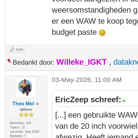
weersomstandigheden ga
er een WAW te koop tege
budget paste
Zoek
Willeke_IGKT
,
datakn
Bedankt door:
03-May-2026, 11:00 AM
EricZeep schreef:
Theo Mol
ligfietser
[...] een gebruikte WAW
Berichten: 119
van de 20 inch voorwie
Topics: 11
Lid sinds: Sep 2020
afwezig. Heeft iemand e
Bedankt: 7