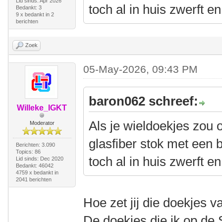
Lid sinds: Apr 2026
toch al in huis zwerft en
Bedankt: 3
9 x bedankt in 2
berichten
Zoek
05-May-2026, 09:43 PM
baron062 schreef:
Willeke_IGKT
Als je wieldoekjes zou 
Moderator
glasfiber stok met een 
Berichten: 3.090
Topics: 86
toch al in huis zwerft en
Lid sinds: Dec 2020
Bedankt: 46042
4759 x bedankt in
2041 berichten
Hoe zet jij die doekjes v
De doekjes die ik op de