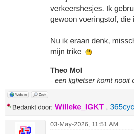
verkeershesjes. Ik gebr
gewoon voeringstof, die i
Nu ik eraan denk, missch
mijn trike
Theo Mol
- een ligfietser komt nooit
Website
Zoek
Willeke_IGKT
,
365cyc
Bedankt door:
03-May-2026, 11:51 AM