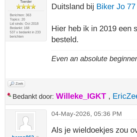
Toerder
Duitsland bij
Biker Jo 77
Berichten: 363
Topics: 20
Lid sinds: Oct 2018
Hier heb ik in 2019 een 
Bedankt: 168
537 x bedankt in 233
berichten
besteld.
Even an absolute beginner
Zoek
Willeke_IGKT
,
EricZe
Bedankt door:
04-May-2026, 05:36 PM
Als je wieldoekjes zou o