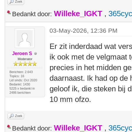
Zoek
Willeke_IGKT
,
365cyc
Bedankt door:
03-May-2026, 12:36 PM
Er zit inderdaad wat vers
Jeroen S
ik ook met de velgmaat 
Moderator
precies in het midden ges
Berichten: 2.643
daarnaast. Ik had op de
Topics: 16
Lid sinds: Oct 2020
Bedankt: 1430
geloof ik, die steken bij 
5225 x bedankt in
2486 berichten
10 mm ofzo.
Zoek
Willeke_IGKT
,
365cyc
Bedankt door: