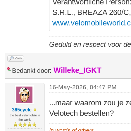
Verantwortliche Person
S.R.L., BREAZA 260/C
www.velomobileworld.
Geduld en respect voor d
Zoek
Willeke_IGKT
Bedankt door:
16-May-2026, 04:47 PM
...maar waarom zou je z
365cycle
Velotech bestellen?
the best velomobile in
the world
In words of others,