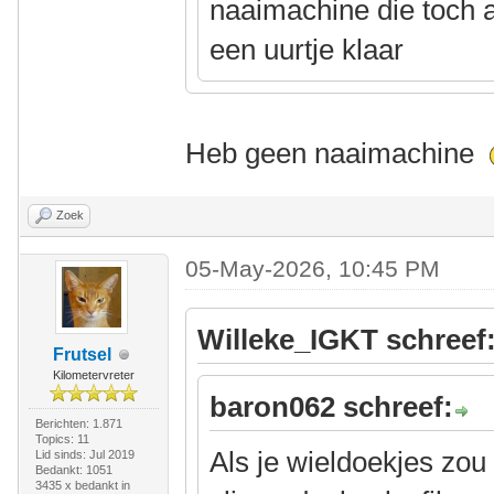
naaimachine die toch al
een uurtje klaar
Heb geen naaimachine
Zoek
05-May-2026, 10:45 PM
Willeke_IGKT schreef
Frutsel
Kilometervreter
baron062 schreef:
Berichten: 1.871
Topics: 11
Als je wieldoekjes zo
Lid sinds: Jul 2019
Bedankt: 1051
3435 x bedankt in