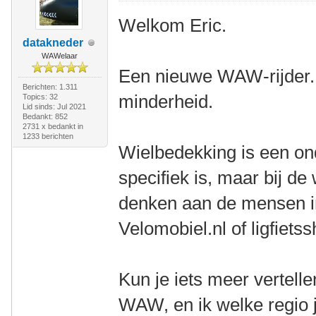
Welkom Eric.
datakneder
WAWelaar
Een nieuwe WAW-rijder. 
Berichten: 1.311
minderheid.
Topics: 32
Lid sinds: Jul 2021
Bedankt: 852
2731 x bedankt in
1233 berichten
Wielbedekking is een on
specifiek is, maar bij de
denken aan de mensen in 
Velomobiel.nl of ligfietss
Kun je iets meer vertell
WAW, en ik welke regio j