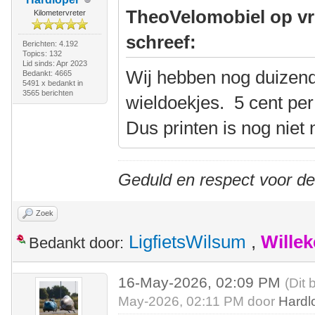
TheoVelomobiel op vr
Kilometervreter
schreef:
Berichten: 4.192
Topics: 132
Lid sinds: Apr 2023
Wij hebben nog duizend
Bedankt: 4665
5491 x bedankt in
3565 berichten
wieldoekjes. 5 cent per 
Dus printen is nog niet 
Geduld en respect voor d
Zoek
LigfietsWilsum
,
Wille
Bedankt door:
16-May-2026, 02:09 PM
(Dit 
May-2026, 02:11 PM door
Hardl