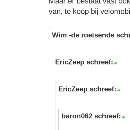
Maar er bestaat vast oo
van, te koop bij velomobi
Wim -de roetsende schr
EricZeep schreef:
EricZeep schreef:
baron062 schreef: