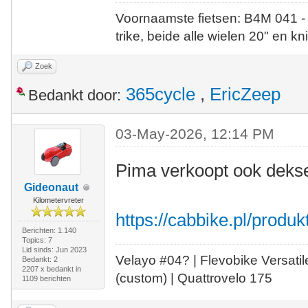
Voornaamste fietsen: B4M 041 -
trike, beide alle wielen 20" en kn
Zoek
365cycle
,
EricZeep
Bedankt door:
03-May-2026, 12:14 PM
Pima verkoopt ook deks
Gideonaut
Kilometervreter
https://cabbike.pl/produk
Berichten: 1.140
Topics: 7
Lid sinds: Jun 2023
Velayo #
0
4?
| Flevobike Versati
Bedankt: 2
2207 x bedankt in
(custom) | Quattrovelo 175
1109 berichten