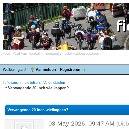
Welkom gast!
Aanmelden
Registreren
ligfietsers.nl
›
Ligfietsers
›
Velomobielen
Vervangende 20 inch wielkappen?
elde waardering is 0
Vervangende 20 inch wielkappen?
03-May-2026, 09:47 AM
(Dit 