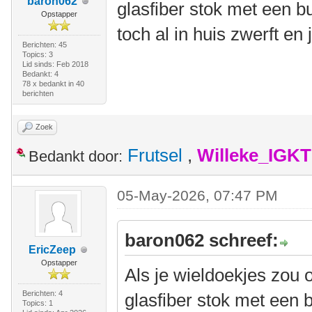
baron062
glasfiber stok met een b
Opstapper
toch al in huis zwerft en 
Berichten: 45
Topics: 3
Lid sinds: Feb 2018
Bedankt: 4
78 x bedankt in 40
berichten
Zoek
Frutsel
,
Willeke_IGKT
Bedankt door:
05-May-2026, 07:47 PM
baron062 schreef:
EricZeep
Opstapper
Als je wieldoekjes zou 
Berichten: 4
glasfiber stok met een 
Topics: 1