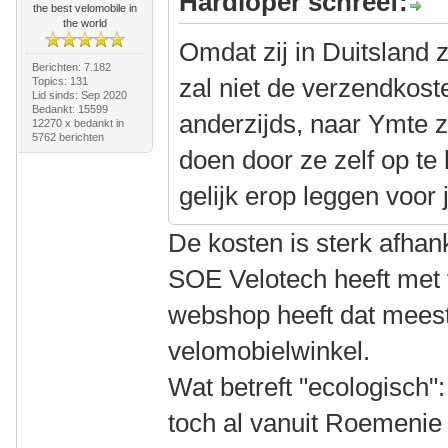
Hardloper schreef:
the best velomobile in
the world
Omdat zij in Duitsland z
Berichten: 7.182
zal niet de verzendkos
Topics: 131
Lid sinds: Sep 2020
Bedankt: 15599
anderzijds, naar Ymte 
12270 x bedankt in
5762 berichten
doen door ze zelf op te
gelijk erop leggen voor 
De kosten is sterk afhan
SOE Velotech heeft met 
webshop heeft dat meest
velomobielwinkel.
Wat betreft "ecologisch":
toch al vanuit Roemenie