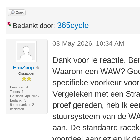
Zoek
365cycle
Bedankt door:
03-May-2026, 10:34 AM
Dank voor je reactie. Be
EricZeep
Waarom een WAW? Goede
Opstapper
specifieke voorkeur voo
Berichten: 4
Vergeleken met een Stra
Topics: 1
Lid sinds: Apr 2026
Bedankt: 3
proef gereden, heb ik ee
9 x bedankt in 2
berichten
stuursysteem van de WAW
aan. De standaard racek
voordeel aangezien ik 