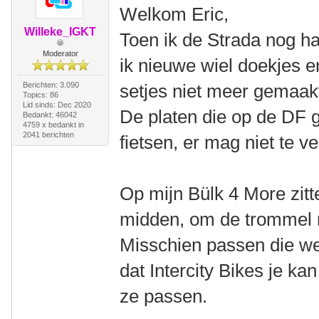
Welkom Eric,
Willeke_IGKT
Toen ik de Strada nog ha
Moderator
ik nieuwe wiel doekjes e
Berichten: 3.090
setjes niet meer gemaak
Topics: 86
Lid sinds: Dec 2020
De platen die op de DF g
Bedankt: 46042
4759 x bedankt in
2041 berichten
fietsen, er mag niet te ve
Op mijn Bülk 4 More zitt
midden, om de trommel 
Misschien passen die wel
dat Intercity Bikes je ka
ze passen.