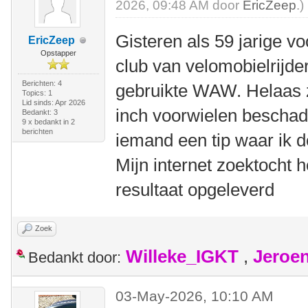
2026, 09:48 AM door
EricZeep
.)
Gisteren als 59 jarige vo
EricZeep
Opstapper
club van velomobielrijd
Berichten: 4
gebruikte WAW. Helaas z
Topics: 1
Lid sinds: Apr 2026
inch voorwielen beschad
Bedankt: 3
9 x bedankt in 2
berichten
iemand een tip waar ik 
Mijn internet zoektocht h
resultaat opgeleverd
Zoek
Willeke_IGKT
,
Jeroe
Bedankt door:
03-May-2026, 10:10 AM