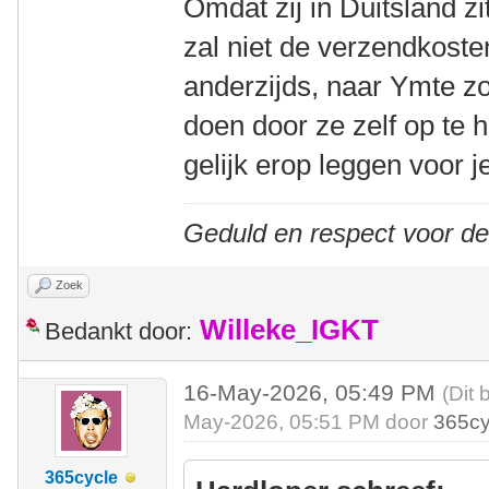
Omdat zij in Duitsland zi
zal niet de verzendkost
anderzijds, naar Ymte z
doen door ze zelf op te 
gelijk erop leggen voor j
Geduld en respect voor d
Zoek
Willeke_IGKT
Bedankt door:
16-May-2026, 05:49 PM
(Dit 
May-2026, 05:51 PM door
365cy
365cycle