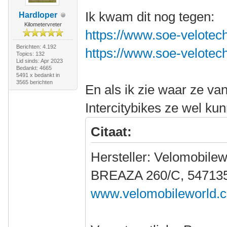
Ik kwam dit nog tegen:
Hardloper
Kilometervreter
https://www.soe-velotech
Berichten: 4.192
https://www.soe-velotech
Topics: 132
Lid sinds: Apr 2023
Bedankt: 4665
5491 x bedankt in
3565 berichten
En als ik zie waar ze v
Intercitybikes ze wel ku
Citaat:
Hersteller: Velomobilew
BREAZA 260/C, 547135
www.velomobileworld.