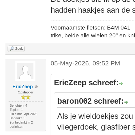
hadden haakjes aan de 
Voornaamste fietsen: B4M 041 -
trike, beide alle wielen 20" en kn
Zoek
05-May-2026, 09:52 PM
EricZeep schreef:
EricZeep
Opstapper
baron062 schreef:
Berichten: 4
Topics: 1
Als je wieldoekjes zo
Lid sinds: Apr 2026
Bedankt: 3
9 x bedankt in 2
vliegerdoek, glasfiber
berichten