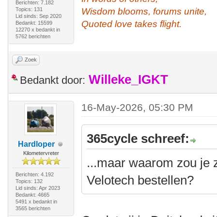
Berichten: 7.182
Topics: 131
Wisdom blooms, forums unite,
Lid sinds: Sep 2020
Quoted love takes flight.
Bedankt: 15599
12270 x bedankt in
5762 berichten
Zoek
Willeke_IGKT
Bedankt door:
16-May-2026, 05:30 PM
365cycle schreef:
Hardloper
Kilometervreter
...maar waarom zou je 
Berichten: 4.192
Velotech bestellen?
Topics: 132
Lid sinds: Apr 2023
Bedankt: 4665
5491 x bedankt in
3565 berichten