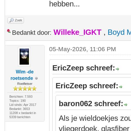
hebben...
Zoek
Willeke_IGKT
,
Boyd 
Bedankt door:
05-May-2026, 11:06 PM
EricZeep schreef:
Wim -de
roetsende
EricZeep schreef:
Roeifietser
Berichten: 7.593
Topics: 190
baron062 schreef:
Lid sinds: Apr 2017
Bedankt: 3653
11208 x bedankt in
Als je wieldoekjes z
5339 berichten
vliegerdoek, glasfibe