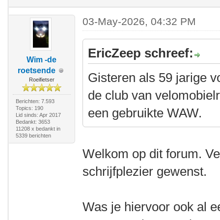
03-May-2026, 04:32 PM
EricZeep schreef:
Wim -de
roetsende
Gisteren als 59 jarige v
Roeifietser
de club van velomobiel
Berichten: 7.593
Topics: 190
een gebruikte WAW.
Lid sinds: Apr 2017
Bedankt: 3653
11208 x bedankt in
5339 berichten
Welkom op dit forum. Ve
schrijfplezier gewenst.
Was je hiervoor ook al e