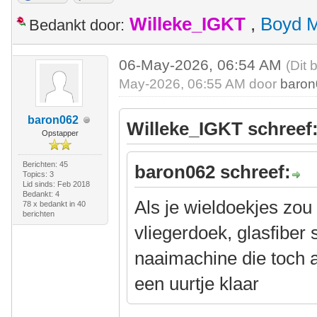
Willeke_IGKT
,
Boyd 
Bedankt door:
06-May-2026, 06:54 AM
(Dit 
May-2026, 06:55 AM door
baro
baron062
Willeke_IGKT schreef
Opstapper
Berichten: 45
baron062 schreef:
Topics: 3
Lid sinds: Feb 2018
Bedankt: 4
Als je wieldoekjes zo
78 x bedankt in 40
berichten
vliegerdoek, glasfiber
naaimachine die toch al
een uurtje klaar