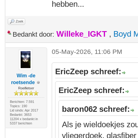
hebben...
Zoek
Willeke_IGKT
,
Boyd 
Bedankt door:
05-May-2026, 11:06 PM
EricZeep schreef:
Wim -de
roetsende
EricZeep schreef:
Roeifietser
Berichten: 7.591
Topics: 190
baron062 schreef:
Lid sinds: Apr 2017
Bedankt: 3653
11204 x bedankt in
Als je wieldoekjes z
5337 berichten
vliegerdoek, glasfibe