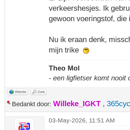
verkeershesjes. Ik gebr
gewoon voeringstof, die i
Nu ik eraan denk, missch
mijn trike
Theo Mol
- een ligfietser komt nooit
Website
Zoek
Willeke_IGKT
,
365cyc
Bedankt door:
03-May-2026, 11:51 AM