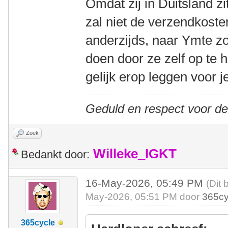
Omdat zij in Duitsland zi
zal niet de verzendkost
anderzijds, naar Ymte z
doen door ze zelf op te 
gelijk erop leggen voor j
Geduld en respect voor d
Zoek
Willeke_IGKT
Bedankt door:
16-May-2026, 05:49 PM
(Dit 
May-2026, 05:51 PM door
365cy
365cycle