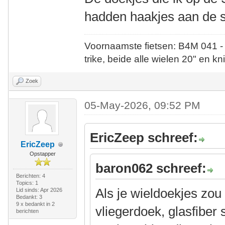
hadden haakjes aan de 
Voornaamste fietsen: B4M 041 -
trike, beide alle wielen 20" en kn
Zoek
05-May-2026, 09:52 PM
EricZeep schreef:
EricZeep
Opstapper
baron062 schreef:
Berichten: 4
Topics: 1
Als je wieldoekjes zo
Lid sinds: Apr 2026
Bedankt: 3
9 x bedankt in 2
vliegerdoek, glasfiber
berichten