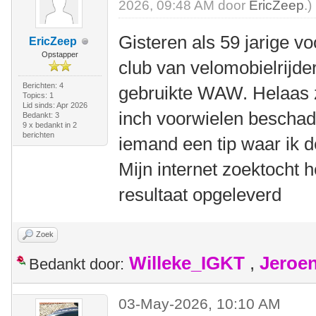
2026, 09:48 AM door
EricZeep
.)
Gisteren als 59 jarige vo
EricZeep
Opstapper
club van velomobielrijd
Berichten: 4
gebruikte WAW. Helaas z
Topics: 1
Lid sinds: Apr 2026
inch voorwielen beschad
Bedankt: 3
9 x bedankt in 2
berichten
iemand een tip waar ik 
Mijn internet zoektocht h
resultaat opgeleverd
Zoek
Willeke_IGKT
,
Jeroe
Bedankt door:
03-May-2026, 10:10 AM