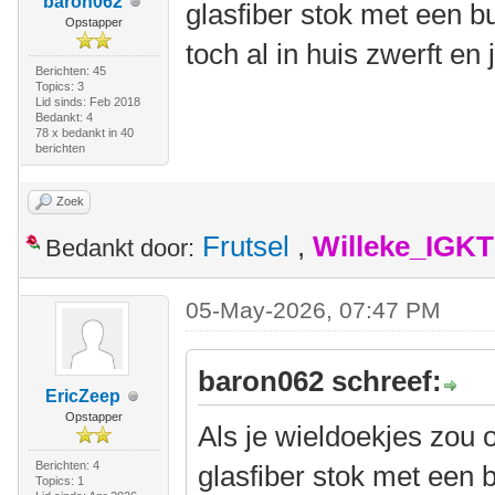
baron062
glasfiber stok met een b
Opstapper
toch al in huis zwerft en 
Berichten: 45
Topics: 3
Lid sinds: Feb 2018
Bedankt: 4
78 x bedankt in 40
berichten
Zoek
Frutsel
,
Willeke_IGKT
Bedankt door:
05-May-2026, 07:47 PM
baron062 schreef:
EricZeep
Opstapper
Als je wieldoekjes zou 
Berichten: 4
glasfiber stok met een 
Topics: 1