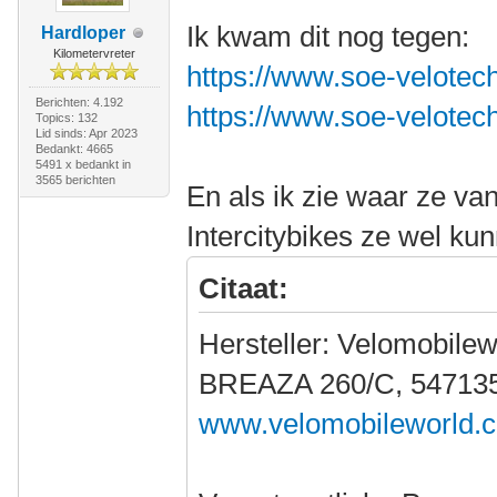
Ik kwam dit nog tegen:
Hardloper
Kilometervreter
https://www.soe-velotech
Berichten: 4.192
https://www.soe-velotech
Topics: 132
Lid sinds: Apr 2023
Bedankt: 4665
5491 x bedankt in
3565 berichten
En als ik zie waar ze v
Intercitybikes ze wel ku
Citaat:
Hersteller: Velomobilew
BREAZA 260/C, 547135
www.velomobileworld.