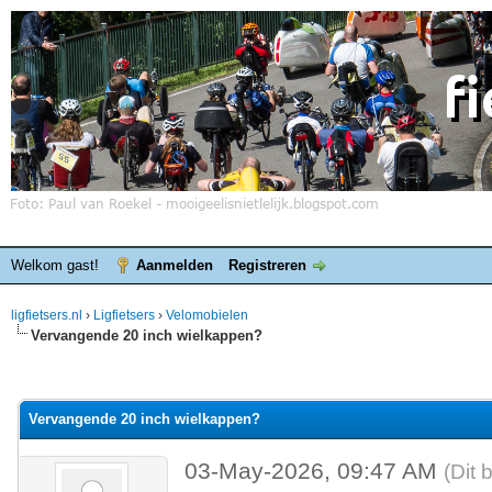
Welkom gast!
Aanmelden
Registreren
ligfietsers.nl
›
Ligfietsers
›
Velomobielen
Vervangende 20 inch wielkappen?
elde waardering is 0
Vervangende 20 inch wielkappen?
03-May-2026, 09:47 AM
(Dit 