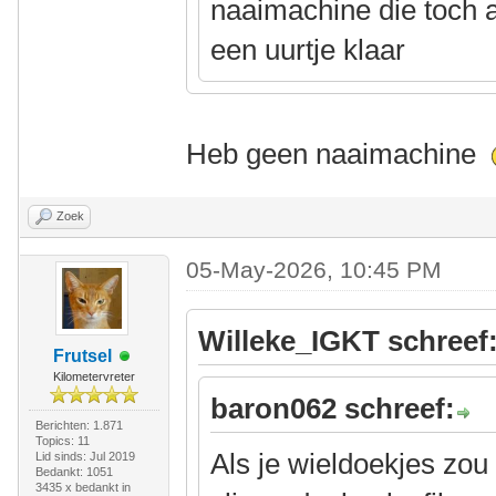
naaimachine die toch al
een uurtje klaar
Heb geen naaimachine
Zoek
05-May-2026, 10:45 PM
Willeke_IGKT schreef
Frutsel
Kilometervreter
baron062 schreef:
Berichten: 1.871
Topics: 11
Als je wieldoekjes zo
Lid sinds: Jul 2019
Bedankt: 1051
3435 x bedankt in