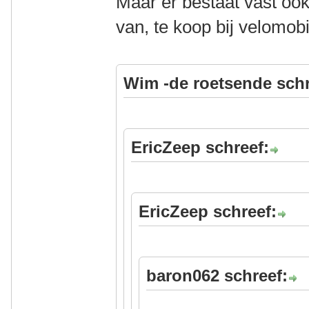
Maar er bestaat vast oo
van, te koop bij velomobi
Wim -de roetsende schr
EricZeep schreef:
EricZeep schreef:
baron062 schreef: