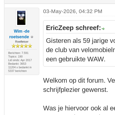
03-May-2026, 04:32 PM
EricZeep schreef:
Wim -de
roetsende
Gisteren als 59 jarige v
Roeifietser
de club van velomobiel
Berichten: 7.591
Topics: 190
een gebruikte WAW.
Lid sinds: Apr 2017
Bedankt: 3653
11204 x bedankt in
5337 berichten
Welkom op dit forum. Ve
schrijfplezier gewenst.
Was je hiervoor ook al e