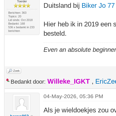
Toerder
Duitsland bij
Biker Jo 77
Berichten: 363
Topics: 20
Lid sinds: Oct 2018
Hier heb ik in 2019 een 
Bedankt: 168
536 x bedankt in 233
berichten
besteld.
Even an absolute beginner
Zoek
Willeke_IGKT
,
EricZe
Bedankt door:
04-May-2026, 05:36 PM
Als je wieldoekjes zou o