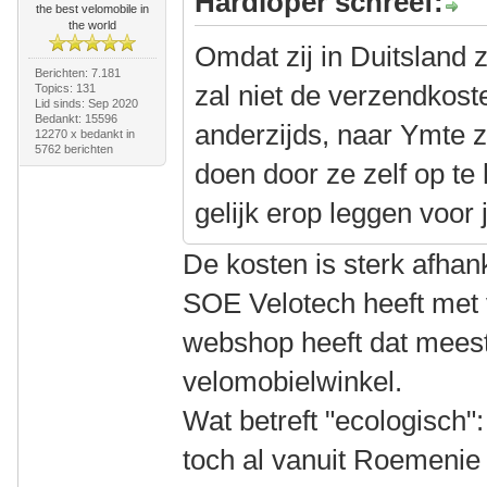
Hardloper schreef:
the best velomobile in
the world
Omdat zij in Duitsland z
Berichten: 7.181
zal niet de verzendkos
Topics: 131
Lid sinds: Sep 2020
Bedankt: 15596
anderzijds, naar Ymte 
12270 x bedankt in
5762 berichten
doen door ze zelf op te
gelijk erop leggen voor 
De kosten is sterk afhan
SOE Velotech heeft met 
webshop heeft dat meest
velomobielwinkel.
Wat betreft "ecologisch":
toch al vanuit Roemenie