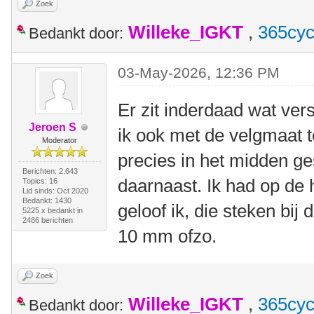
Zoek
Willeke_IGKT
,
365cyc
Bedankt door:
03-May-2026, 12:36 PM
Er zit inderdaad wat vers
Jeroen S
ik ook met de velgmaat 
Moderator
precies in het midden ges
Berichten: 2.643
daarnaast. Ik had op de
Topics: 16
Lid sinds: Oct 2020
Bedankt: 1430
geloof ik, die steken bij 
5225 x bedankt in
2486 berichten
10 mm ofzo.
Zoek
Willeke_IGKT
,
365cyc
Bedankt door: