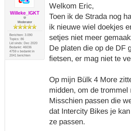
Welkom Eric,
Willeke_IGKT
Toen ik de Strada nog ha
Moderator
ik nieuwe wiel doekjes e
Berichten: 3.090
setjes niet meer gemaak
Topics: 86
Lid sinds: Dec 2020
De platen die op de DF g
Bedankt: 46036
4759 x bedankt in
2041 berichten
fietsen, er mag niet te ve
Op mijn Bülk 4 More zitt
midden, om de trommel 
Misschien passen die wel
dat Intercity Bikes je ka
ze passen.