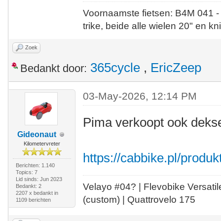
Voornaamste fietsen: B4M 041 -
trike, beide alle wielen 20" en kn
Zoek
365cycle
,
EricZeep
Bedankt door:
03-May-2026, 12:14 PM
Pima verkoopt ook deks
Gideonaut
Kilometervreter
https://cabbike.pl/produk
Berichten: 1.140
Topics: 7
Lid sinds: Jun 2023
Velayo #
0
4?
| Flevobike Versati
Bedankt: 2
2207 x bedankt in
(custom) | Quattrovelo 175
1109 berichten