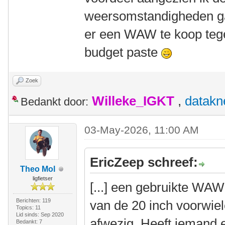
weersomstandigheden ga
er een WAW te koop tege
budget paste
Zoek
Willeke_IGKT
,
datakn
Bedankt door:
03-May-2026, 11:00 AM
EricZeep schreef:
Theo Mol
ligfietser
[...] een gebruikte WAW
Berichten: 119
van de 20 inch voorwie
Topics: 11
Lid sinds: Sep 2020
afwezig. Heeft iemand e
Bedankt: 7