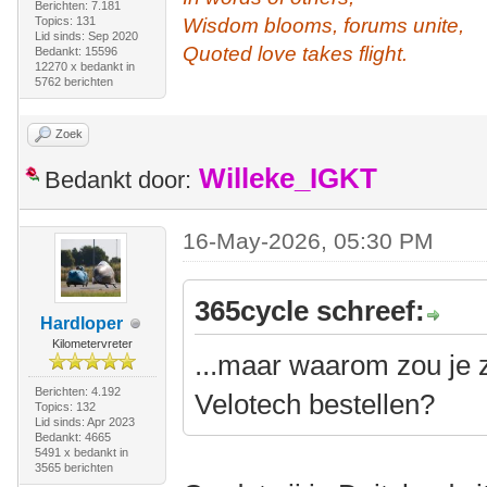
Berichten: 7.181
Topics: 131
Wisdom blooms, forums unite,
Lid sinds: Sep 2020
Quoted love takes flight.
Bedankt: 15596
12270 x bedankt in
5762 berichten
Zoek
Willeke_IGKT
Bedankt door:
16-May-2026, 05:30 PM
365cycle schreef:
Hardloper
Kilometervreter
...maar waarom zou je 
Berichten: 4.192
Velotech bestellen?
Topics: 132
Lid sinds: Apr 2023
Bedankt: 4665
5491 x bedankt in
3565 berichten