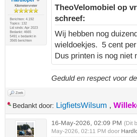
TheoVelomobiel op vr
Kilometervreter
schreef:
Berichten: 4.192
Topics: 132
Lid sinds: Apr 2023
Wij hebben nog duizend
Bedankt: 4665
5491 x bedankt in
3565 berichten
wieldoekjes. 5 cent per 
Dus printen is nog niet 
Geduld en respect voor d
Zoek
LigfietsWilsum
,
Wille
Bedankt door:
16-May-2026, 02:09 PM
(Dit 
May-2026, 02:11 PM door
Hardl