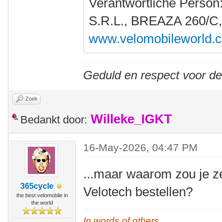
Verantwortliche Person
S.R.L., BREAZA 260/C
www.velomobileworld.
Geduld en respect voor d
Zoek
Willeke_IGKT
Bedankt door:
16-May-2026, 04:47 PM
...maar waarom zou je z
365cycle
Velotech bestellen?
the best velomobile in
the world
In words of others,