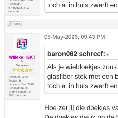
Lid sinds: Apr 2026
toch al in huis zwerft en
Bedankt: 3
9 x bedankt in 2
berichten
Zoek
05-May-2026, 09:43 PM
baron062 schreef:
Willeke_IGKT
Als je wieldoekjes zou 
Moderator
glasfiber stok met een 
Berichten: 3.090
Topics: 86
toch al in huis zwerft en
Lid sinds: Dec 2020
Bedankt: 46036
4759 x bedankt in
2041 berichten
Hoe zet jij die doekjes v
De doekjes die ik op de