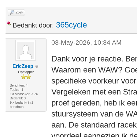
Zoek
365cycle
Bedankt door:
03-May-2026, 10:34 AM
Dank voor je reactie. Be
EricZeep
Waarom een WAW? Goede
Opstapper
specifieke voorkeur voo
Berichten: 4
Vergeleken met een Stra
Topics: 1
Lid sinds: Apr 2026
Bedankt: 3
proef gereden, heb ik ee
9 x bedankt in 2
berichten
stuursysteem van de WAW
aan. De standaard racek
voordeel aangezien ik 