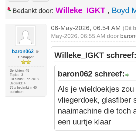
Willeke_IGKT
,
Boyd 
Bedankt door:
06-May-2026, 06:54 AM
(Dit 
May-2026, 06:55 AM door
baro
baron062
Willeke_IGKT schreef
Opstapper
Berichten: 45
baron062 schreef:
Topics: 3
Lid sinds: Feb 2018
Bedankt: 4
Als je wieldoekjes zo
78 x bedankt in 40
berichten
vliegerdoek, glasfiber
naaimachine die toch al
een uurtje klaar