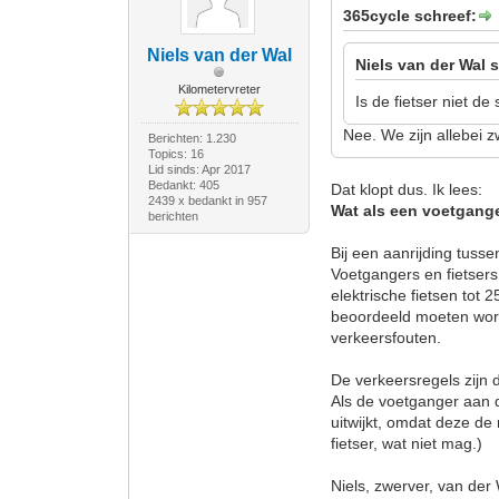
365cycle schreef:
Niels van der Wal
Niels van der Wal 
Kilometervreter
Is de fietser niet d
Nee. We zijn allebei 
Berichten: 1.230
Topics: 16
Lid sinds: Apr 2017
Bedankt: 405
Dat klopt dus. Ik lees:
2439 x bedankt in 957
Wat als een voetgange
berichten
Bij een aanrijding tus
Voetgangers en fietser
elektrische fietsen tot
beoordeeld moeten wor
verkeersfouten.
De verkeersregels zijn 
Als de voetganger aan de
uitwijkt, omdat deze de 
fietser, wat niet mag.)
Niels, zwerver, van der