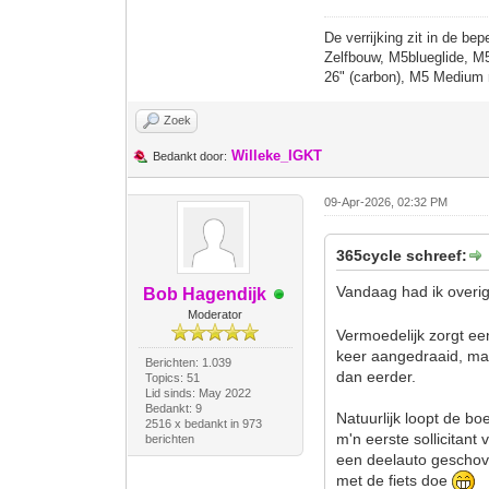
De verrijking zit in de bep
Zelfbouw, M5blueglide, M
26" (carbon), M5 Medium 
Zoek
Willeke_IGKT
Bedankt door:
09-Apr-2026, 02:32 PM
365cycle schreef:
Vandaag had ik overig
Bob Hagendijk
Moderator
Vermoedelijk zorgt een
keer aangedraaid, maar
Berichten: 1.039
dan eerder.
Topics: 51
Lid sinds: May 2022
Bedankt: 9
Natuurlijk loopt de bo
2516 x bedankt in 973
m'n eerste sollicitant
berichten
een deelauto geschove
met de fiets doe