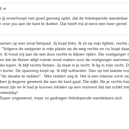
f:
 jij onverhoopt niet goed genoeg oplet, dat de linkslopende wandelaar a
 voor jou aan de kant te duiken. Dat heeft mij al eens een keer gered. I
en op een smal fietspad. Jij loopt links. Ik zit op mijn ligfiets, rechts 
: "Volgens de wetgever is mijn plaats op de weg rechts en nu loopt daa
. Ik houd mij aan de wet door rechts te blijven rijden. Die voetganger
n dat de fietser altijd ruimte moet maken voor de voetganger wanneer 
inks lopen. Ik blijf rechts fietsen. Jij staat in je recht. Ik lig in mijn rech
n korter. De spanning loopt op. Ik blijf volharden. Dan op het laatste m
t "de situatie te redden". Niks redden zeg ik. Het is een intense vorm 
 ben jij degene geweest die aan de kant gaat. Die wijkt. Als je rechts 
eest zijn en ik had je kunnen inhalen op een moment dat dat schikt m
 powerplay!
? Super ongewenst, maar zo gedragen linkslopende wandelaars zich.