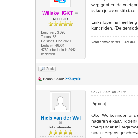
weg gaat en de voetgang
is kun je even stil staa
Willeke_IGKT
Moderator
Links lopen is heel lan
kunt rijden. (De gemidd
Berichten: 3.090
Topics: 86
Lid sinds: Dec 2020
Voornaamste fietsen: B4M 041 - M
Bedankt: 46064
4760 x bedankt in 2042
berichten
Zoek
365cycle
Bedankt door:
08-Apr-2026, 05:28 PM
[/quote]
Oké, We bevinden ons sam
Niels van der Wal
naderen elkaar. Ik denk
voetganger mij tegemoet
Kilometervreter
staat nergens geschreve