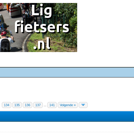
134
135
136
137
...
141
Volgende »