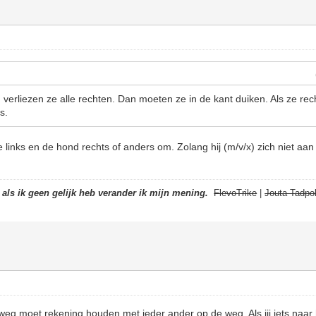
n verliezen ze alle rechten. Dan moeten ze in de kant duiken. Als ze rec
s.
 links en de hond rechts of anders om. Zolang hij (m/v/x) zich niet aan 
t als ik geen gelijk heb verander ik mijn mening.
FlevoTrike
|
Jouta Tadpol
weg moet rekening houden met ieder ander op de weg. Als jij iets naar