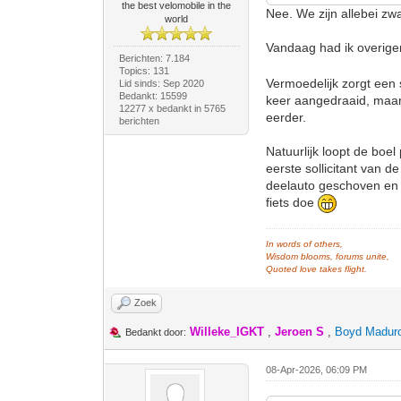
the best velomobile in the
Nee. We zijn allebei z
world
Vandaag had ik overigen
Berichten: 7.184
Topics: 131
Vermoedelijk zorgt een s
Lid sinds: Sep 2020
Bedankt: 15599
keer aangedraaid, maar k
12277 x bedankt in 5765
eerder.
berichten
Natuurlijk loopt de boe
eerste sollicitant van 
deelauto geschoven en -
fiets doe
In words of others,
Wisdom blooms, forums unite,
Quoted love takes flight.
Zoek
Willeke_IGKT
,
Jeroen S
,
Boyd Madur
Bedankt door:
08-Apr-2026, 06:09 PM