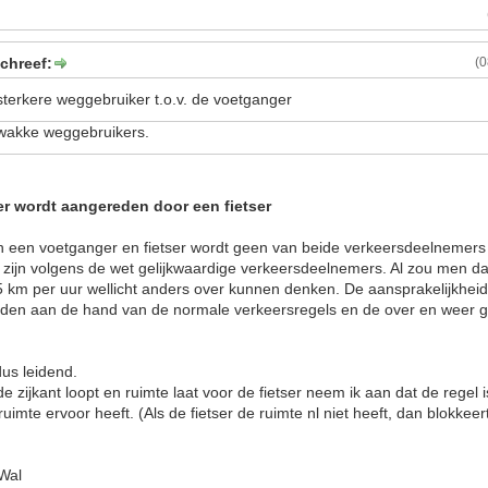
schreef:
(
e sterkere weggebruiker t.o.v. de voetganger
zwakke weggebruikers.
r wordt aangereden door een fietser
sen een voetganger en fietser wordt geen van beide verkeersdeelnemer
s zijn volgens de wet gelijkwaardige verkeersdeelnemers. Al zou men 
 25 km per uur wellicht anders over kunnen denken. De aansprakelijkheid 
den aan de hand van de normale verkeersregels en de over en weer 
dus leidend.
 zijkant loopt en ruimte laat voor de fietser neem ik aan dat de regel is
ruimte ervoor heeft. (Als de fietser de ruimte nl niet heeft, dan blokke
 Wal