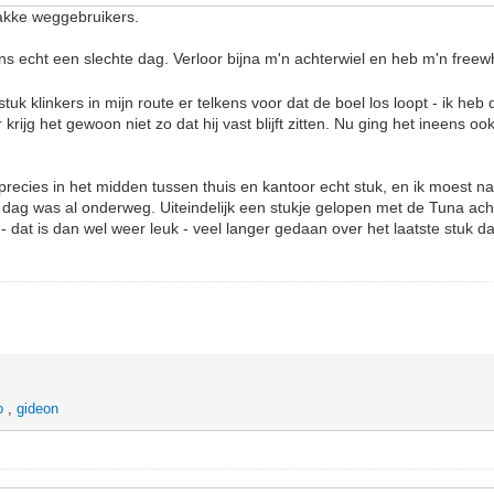
wakke weggebruikers.
s echt een slechte dag. Verloor bijna m'n achterwiel en heb m'n free
tuk klinkers in mijn route er telkens voor dat de boel los loopt - ik heb
rijg het gewoon niet zo dat hij vast blijft zitten. Nu ging het ineens oo
l precies in het midden tussen thuis en kantoor echt stuk, en ik moest 
de dag was al onderweg. Uiteindelijk een stukje gelopen met de Tuna ach
 dat is dan wel weer leuk - veel langer gedaan over het laatste stuk d
o
,
gideon