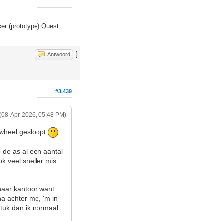
er (prototype) Quest
}
Antwoord
#3.439
(08-Apr-2026, 05:48 PM)
ewheel gesloopt
b de as al een aantal
ok veel sneller mis
 naar kantoor want
na achter me, 'm in
stuk dan ik normaal