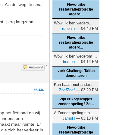
. Als de 'weg' te smal
Flevo-trike
restauratieprojectje
afgero...
at jij erg langzaam
Wow! ik ben wedero...
renehin
— 04:48 PM
Flevo-trike
restauratieprojectje
afgero...
Wow! ik ben wederom ...
tiemen
— 04:14 PM
}
Antwoord
vork Challenge Taifun
demonteren
Kan haast niet ander...
ZoefZoef
— 03:29 PM
#3.436
Zijn er kogelkopjes
zonder speling? Zo ...
op het fietspad en wij
A Zonder speling sta...
r ineens een
JarnoH
— 03:13 PM
 maakt maar ruimte. Er
Flevo-trike
die zich het verkeer in
restauratieprojectje