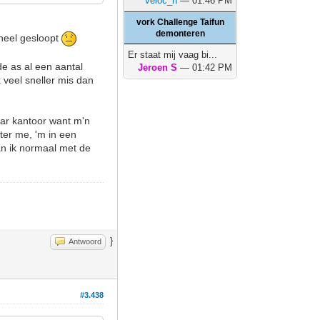
veloc_h
— 01:46 PM
vork Challenge Taifun
demonteren
wheel gesloopt
Er staat mij vaag bi...
 de as al een aantal
Jeroen S
— 01:42 PM
k veel sneller mis dan
naar kantoor want m'n
ter me, 'm in een
an ik normaal met de
}
Antwoord
#3.438