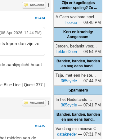
Zijn er kogelkopjes
}
Antwoord
zonder speling? Zo ...
A Geen voelbare spel...
#3.434
Hoekie
— 09:48 PM
Kort en krachtig:
(08-Apr-2026, 12:44 PM)
Aangenaam!
hts lopen dan zijn ze
Jeroen, bedankt voor...
LekkerDoen
— 08:54 PM
Banden, banden, banden
de aanlijnplicht houdt
en nog eens band...
Tsja, met een heiste...
365cycle
— 07:44 PM
e Blue Line
| Quest 377 |
Spammers
In het Nederlands ...
}
Antwoord
365cycle
— 07:41 PM
Banden, banden, banden
en nog eens band...
#3.435
Vandaag m'n nieuwe C...
datakneder
— 07:31 PM
 het midden van de