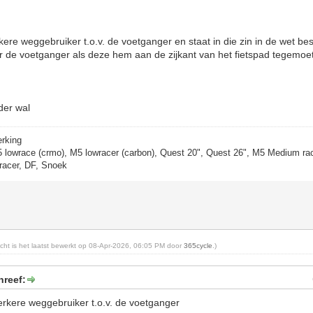
erkere weggebruiker t.o.v. de voetganger en staat in die zin in de wet be
 de voetganger als deze hem aan de zijkant van het fietspad tegemoet
der wal
erking
5 lowrace (crmo), M5 lowracer (carbon), Quest 20", Quest 26", M5 Medium rac
racer, DF, Snoek
richt is het laatst bewerkt op 08-Apr-2026, 06:05 PM door
365cycle
.)
hreef:
sterkere weggebruiker t.o.v. de voetganger