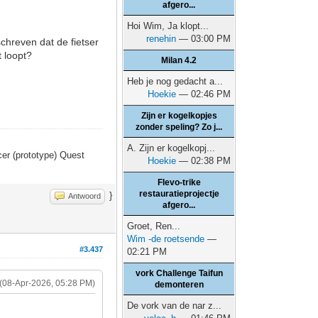
afgero...
Hoi Wim, Ja klopt...
renehin
— 03:00 PM
schreven dat de fietser
 loopt?
Milan 4.2
Heb je nog gedacht a...
Hoekie
— 02:46 PM
Zijn er kogelkopjes
zonder speling? Zo j...
A. Zijn er kogelkopj...
er (prototype) Quest
Hoekie
— 02:38 PM
Flevo-trike
restauratieprojectje
}
Antwoord
afgero...
Groet, Ren...
Wim -de roetsende
—
#3.437
02:21 PM
vork Challenge Taifun
(08-Apr-2026, 05:28 PM)
demonteren
De vork van de nar z...