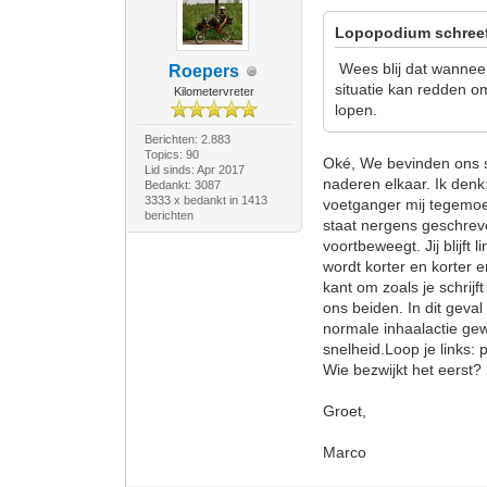
Lopopodium schree
Wees blij dat wanneer
Roepers
situatie kan redden om
Kilometervreter
lopen.
Berichten: 2.883
Topics: 90
Oké, We bevinden ons sam
Lid sinds: Apr 2017
naderen elkaar. Ik denk
Bedankt: 3087
3333 x bedankt in 1413
voetganger mij tegemoet
berichten
staat nergens geschreve
voortbeweegt. Jij blijft l
wordt korter en korter e
kant om zoals je schrijf
ons beiden. In dit geval
normale inhaalactie gew
snelheid.Loop je links:
Wie bezwijkt het eerst
Groet,
Marco