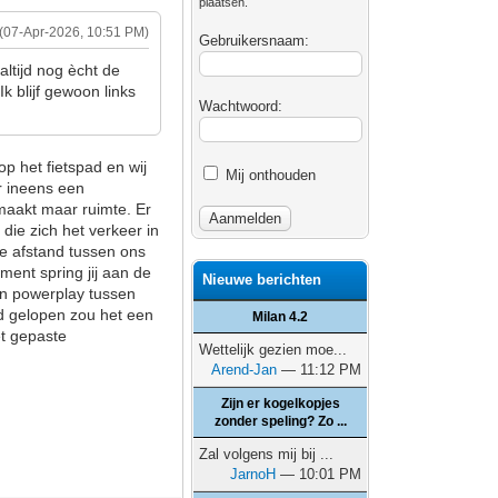
plaatsen.
(07-Apr-2026, 10:51 PM)
Gebruikersnaam:
ltijd nog ècht de
k blijf gewoon links
Wachtwoord:
op het fietspad en wij
Mij onthouden
r ineens een
 maakt maar ruimte. Er
die zich het verkeer in
t. De afstand tussen ons
oment spring jij aan de
Nieuwe berichten
van powerplay tussen
had gelopen zou het een
Milan 4.2
et gepaste
Wettelijk gezien moe...
Arend-Jan
— 11:12 PM
Zijn er kogelkopjes
zonder speling? Zo ...
Zal volgens mij bij ...
JarnoH
— 10:01 PM