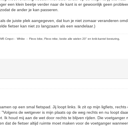
er een klein beetje verder naar de kant is er gewoonlijk geen probleem
n zodat de ander je kan passeren.
g als de juiste plek aangegeven, dat kun je niet zomaar veranderen omd
elde fietser kan niet zo langzaam als een wandelaar.)
5 Cmpct - Whike - Flevo bike, Flevo trike, beide alle wielen 20" en knik-kantel besturing,
en op een smal fietspad. Jij loopt links. Ik zit op mijn ligfiets, rechts 
: "Volgens de wetgever is mijn plaats op de weg rechts en nu loopt daa
. Ik houd mij aan de wet door rechts te blijven rijden. Die voetganger
n dat de fietser altijd ruimte moet maken voor de voetganger wanneer 