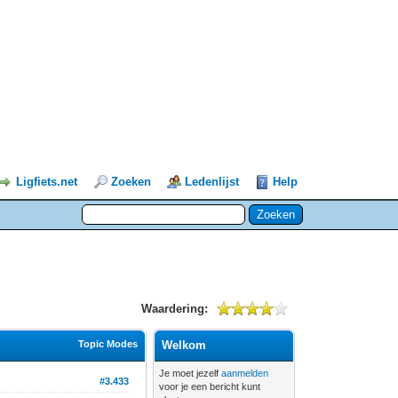
Ligfiets.net
Zoeken
Ledenlijst
Help
Waardering:
Topic Modes
Welkom
Je moet jezelf
aanmelden
#3.433
voor je een bericht kunt