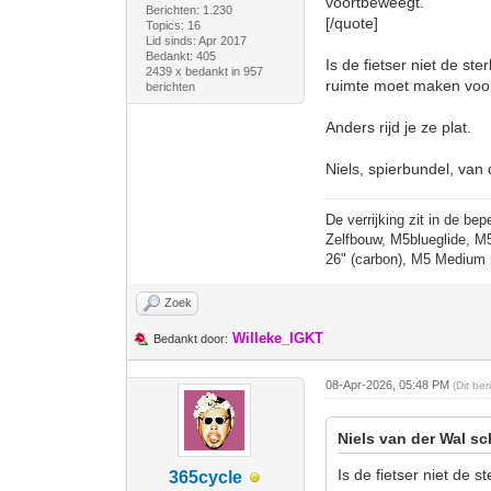
voortbeweegt.
Berichten: 1.230
[/quote]
Topics: 16
Lid sinds: Apr 2017
Bedankt: 405
Is de fietser niet de st
2439 x bedankt in 957
ruimte moet maken voor
berichten
Anders rijd je ze plat.
Niels, spierbundel, van 
De verrijking zit in de bep
Zelfbouw, M5blueglide, M
26" (carbon), M5 Medium 
Zoek
Willeke_IGKT
Bedankt door:
08-Apr-2026, 05:48 PM
(Dit be
Niels van der Wal sc
Is de fietser niet de 
365cycle