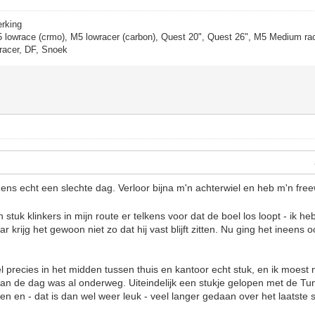
erking
5 lowrace (crmo), M5 lowracer (carbon), Quest 20", Quest 26", M5 Medium rac
racer, DF, Snoek
ens echt een slechte dag. Verloor bijna m'n achterwiel en heb m'n fre
 stuk klinkers in mijn route er telkens voor dat de boel los loopt - ik he
 krijg het gewoon niet zo dat hij vast blijft zitten. Nu ging het ineens o
el precies in het midden tussen thuis en kantoor echt stuk, en ik moest
 van de dag was al onderweg. Uiteindelijk een stukje gelopen met de Tu
n en - dat is dan wel weer leuk - veel langer gedaan over het laatste 