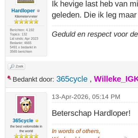
Ik hevige last heb van m
Hardloper
geleden. Die ik leg maar
Kilometervreter
Berichten: 4.192
Geduld en respect voor d
Topics: 132
Lid sinds: Apr 2023
Bedankt: 4665
5491 x bedankt in
3565 berichten
Zoek
365cycle
,
Willeke_IG
Bedankt door:
13-Apr-2026, 05:14 PM
Beterschap Hardloper!
365cycle
the best velomobile in
In words of others,
the world