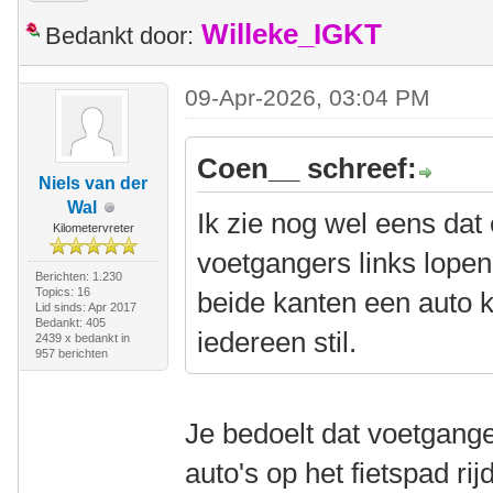
Willeke_IGKT
Bedankt door:
09-Apr-2026, 03:04 PM
Coen__ schreef:
Niels van der
Wal
Ik zie nog wel eens dat
Kilometervreter
voetgangers links lopen
Berichten: 1.230
Topics: 16
beide kanten een auto k
Lid sinds: Apr 2017
Bedankt: 405
iedereen stil.
2439 x bedankt in
957 berichten
Je bedoelt dat voetgange
auto's op het fietspad ri