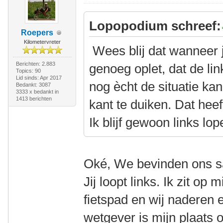
Lopopodium schreef:
Roepers
Kilometervreter
Wees blij dat wanneer j
Berichten: 2.883
genoeg oplet, dat de li
Topics: 90
Lid sinds: Apr 2017
nog ècht de situatie ka
Bedankt: 3087
3333 x bedankt in
1413 berichten
kant te duiken. Dat heef
Ik blijf gewoon links lop
Oké, We bevinden ons s
Jij loopt links. Ik zit op m
fietspad en wij naderen 
wetgever is mijn plaats 