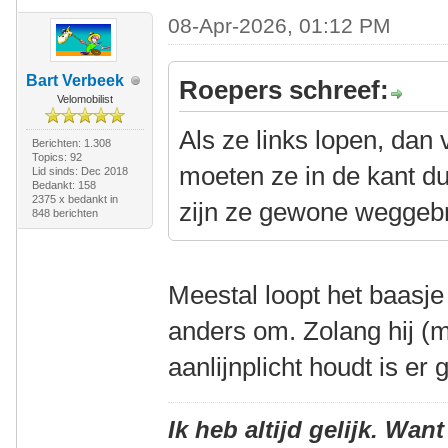
08-Apr-2026, 01:12 PM
Bart Verbeek
Roepers schreef:
Velomobilist
Als ze links lopen, dan 
Berichten: 1.308
Topics: 92
moeten ze in de kant du
Lid sinds: Dec 2018
Bedankt: 158
2375 x bedankt in
zijn ze gewone weggebr
848 berichten
Meestal loopt het baasje
anders om. Zolang hij (m
aanlijnplicht houdt is er
Ik heb altijd gelijk. Want