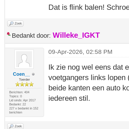
Dat is flink balen! Schr
Zoek
Willeke_IGKT
Bedankt door:
09-Apr-2026, 02:58 PM
Ik zie nog wel eens dat 
Coen__
voetgangers links lopen 
Toerder
beide kanten een auto ko
Berichten: 404
iedereen stil.
Topics: 0
Lid sinds: Apr 2017
Bedankt: 22
227 x bedankt in 152
berichten
Zoek