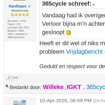
365cycle schreef:
Hardloper
Kilometervreter
Vandaag had ik overige
Berichten: 4.192
Verloor bijna m'n achte
Topics: 132
Lid sinds: Apr 2023
gesloopt
Bedankt: 4665
5491 x bedankt in
3565 berichten
Heeft er dit wel of niks 
probleem
Vrijdagbericht 
Geduld en respect voor d
Zoek
Willeke_IGKT
,
365cyc
Bedankt door:
10-Apr-2026, 06:09 PM
(Dit b