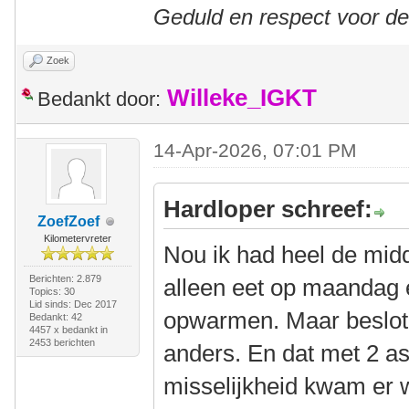
Geduld en respect voor d
Zoek
Willeke_IGKT
Bedankt door:
14-Apr-2026, 07:01 PM
Hardloper schreef:
ZoefZoef
Kilometervreter
Nou ik had heel de midda
Berichten: 2.879
alleen eet op maandag 
Topics: 30
Lid sinds: Dec 2017
opwarmen. Maar beslote
Bedankt: 42
4457 x bedankt in
2453 berichten
anders. En dat met 2 as
misselijkheid kwam er w