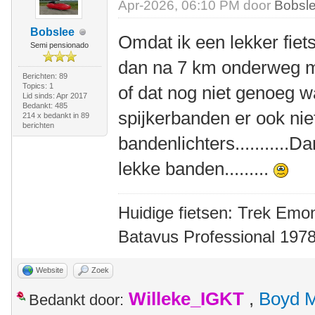
Apr-2026, 06:10 PM door
Bobsl
Bobslee
Omdat ik een lekker fiet
Semi pensionado
dan na 7 km onderweg m
Berichten: 89
Topics: 1
of dat nog niet genoeg 
Lid sinds: Apr 2017
Bedankt: 485
spijkerbanden er ook nie
214 x bedankt in 89
berichten
bandenlichters...........
lekke banden.........
Huidige fietsen: Trek Emon
Batavus Professional 1978
Website
Zoek
Willeke_IGKT
,
Boyd 
Bedankt door: