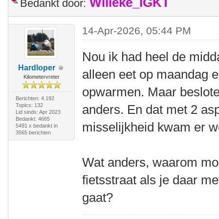
Willeke_IGKT
Bedankt door:
14-Apr-2026, 05:44 PM
Nou ik had heel de middag
Hardloper
alleen eet op maandag e
Kilometervreter
opwarmen. Maar besloten
Berichten: 4.192
Topics: 132
anders. En dat met 2 asp
Lid sinds: Apr 2023
Bedankt: 4665
misselijkheid kwam er we
5491 x bedankt in
3565 berichten
Wat anders, waarom moet
fietsstraat als je daar 
gaat?