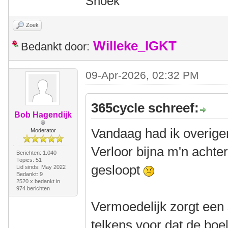
Snoek
Zoek
Willeke_IGKT
Bedankt door:
09-Apr-2026, 02:32 PM
365cycle schreef:
Bob Hagendijk
Vandaag had ik overige
Moderator
Verloor bijna m'n achte
Berichten: 1.040
Topics: 51
gesloopt
Lid sinds: May 2022
Bedankt: 9
2520 x bedankt in
974 berichten
Vermoedelijk zorgt een s
telkens voor dat de boel