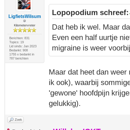
Lopopodium schreef:
LigfietsWilsum
Dat heb ik wel. Maar da
Kilometervreter
Even een half uurtje ni
Berichten: 831
Topics: 19
migraine is weer voorbij
Lid sinds: Jan 2023
Bedankt: 908
1755 x bedankt in
787 berichten
Maar dat heet dan weer 
ik ook), waarbij sommig
'gewone' hoofdpijn krijge
gelukkig).
Zoek