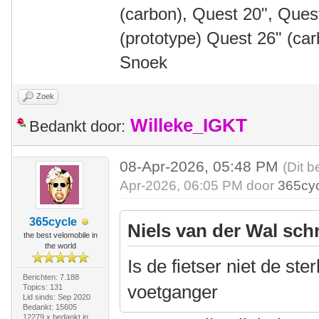
(carbon), Quest 20", Que
(prototype) Quest 26" (ca
Snoek
Zoek
Willeke_IGKT
Bedankt door:
08-Apr-2026, 05:48 PM
(Dit b
Apr-2026, 06:05 PM door
365cy
365cycle
Niels van der Wal sch
the best velomobile in
the world
Is de fietser niet de st
Berichten: 7.188
voetganger
Topics: 131
Lid sinds: Sep 2020
Bedankt: 15605
12279 x bedankt in