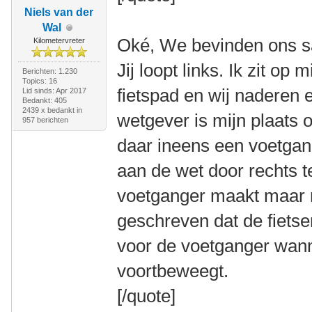
Niels van der
Wal
Oké, We bevinden ons s
Kilometervreter
Jij loopt links. Ik zit op m
Berichten: 1.230
Topics: 16
fietspad en wij naderen 
Lid sinds: Apr 2017
Bedankt: 405
2439 x bedankt in
wetgever is mijn plaats 
957 berichten
daar ineens een voetgan
aan de wet door rechts te
voetganger maakt maar r
geschreven dat de fietse
voor de voetganger wanne
voortbeweegt.
[/quote]