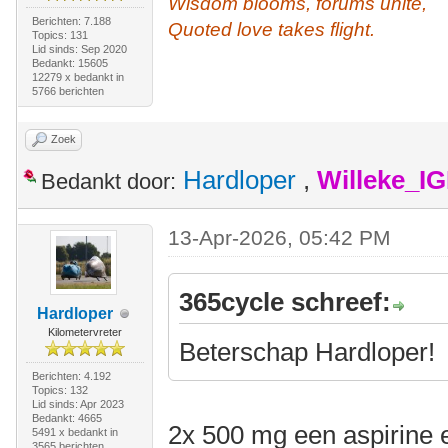
Wisdom blooms, forums unite,
Berichten: 7.188
Quoted love takes flight.
Topics: 131
Lid sinds: Sep 2020
Bedankt: 15605
12279 x bedankt in
5766 berichten
Zoek
Hardloper
,
Willeke_I
Bedankt door:
13-Apr-2026, 05:42 PM
365cycle schreef:
Hardloper
Kilometervreter
Beterschap Hardloper!
Berichten: 4.192
Topics: 132
Lid sinds: Apr 2023
Bedankt: 4665
2x 500 mg een aspirine e
5491 x bedankt in
3565 berichten