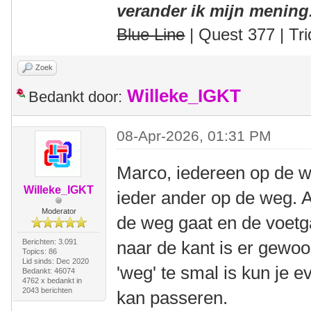
verander ik mijn mening
Blue Line
| Quest 377 | Tri
Zoek
Willeke_IGKT
Bedankt door:
08-Apr-2026, 01:31 PM
Marco, iedereen op de 
Willeke_IGKT
ieder ander op de weg. Al
Moderator
de weg gaat en de voetg
Berichten: 3.091
naar de kant is er gewoo
Topics: 86
Lid sinds: Dec 2020
'weg' te smal is kun je e
Bedankt: 46074
4762 x bedankt in
2043 berichten
kan passeren.