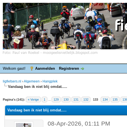
Welkom gast!
Aanmelden
Registreren
ligfietsers.nl
›
Algemeen
›
Hangplek
Vandaag ben ik niet blij omdat.....
elde waardering is 4.4
Pagina's (141):
« Vorige
1
...
129
130
131
132
133
134
135
13
Vandaag ben ik niet blij omdat.....
08-Apr-2026, 01:11 PM