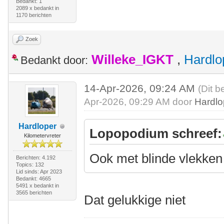
Bedankt: 1
2089 x bedankt in
1170 berichten
Zoek
Willeke_IGKT
,
Hardlo
Bedankt door:
14-Apr-2026, 09:24 AM
(Dit b
Apr-2026, 09:29 AM door
Hardlo
Hardloper
Lopopodium schreef:
Kilometervreter
Ook met blinde vlekken
Berichten: 4.192
Topics: 132
Lid sinds: Apr 2023
Bedankt: 4665
5491 x bedankt in
3565 berichten
Dat gelukkige niet