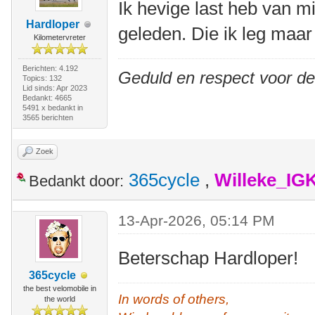
Ik hevige last heb van m
Hardloper
geleden. Die ik leg maar
Kilometervreter
Berichten: 4.192
Geduld en respect voor d
Topics: 132
Lid sinds: Apr 2023
Bedankt: 4665
5491 x bedankt in
3565 berichten
Zoek
365cycle
,
Willeke_IG
Bedankt door:
13-Apr-2026, 05:14 PM
Beterschap Hardloper!
365cycle
the best velomobile in
In words of others,
the world