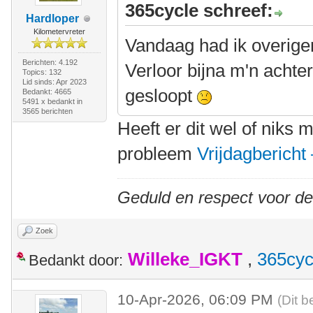
365cycle schreef:
Hardloper
Kilometervreter
Vandaag had ik overige
Berichten: 4.192
Verloor bijna m'n achte
Topics: 132
Lid sinds: Apr 2023
gesloopt
Bedankt: 4665
5491 x bedankt in
3565 berichten
Heeft er dit wel of niks 
probleem
Vrijdagbericht 
Geduld en respect voor d
Zoek
Willeke_IGKT
,
365cyc
Bedankt door:
10-Apr-2026, 06:09 PM
(Dit b