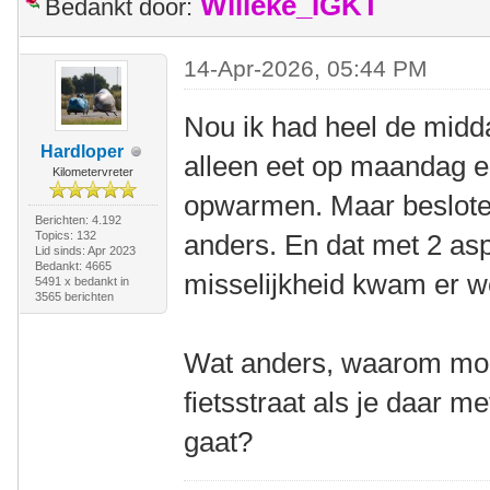
Willeke_IGKT
Bedankt door:
14-Apr-2026, 05:44 PM
Nou ik had heel de middag
Hardloper
alleen eet op maandag e
Kilometervreter
opwarmen. Maar besloten
Berichten: 4.192
Topics: 132
anders. En dat met 2 asp
Lid sinds: Apr 2023
Bedankt: 4665
misselijkheid kwam er we
5491 x bedankt in
3565 berichten
Wat anders, waarom moet
fietsstraat als je daar 
gaat?