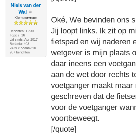
Niels van der
Wal
Oké, We bevinden ons s
Kilometervreter
Jij loopt links. Ik zit op m
Berichten: 1.230
Topics: 16
fietspad en wij naderen 
Lid sinds: Apr 2017
Bedankt: 403
2439 x bedankt in
wetgever is mijn plaats 
957 berichten
daar ineens een voetgan
aan de wet door rechts te
voetganger maakt maar r
geschreven dat de fietse
voor de voetganger wanne
voortbeweegt.
[/quote]