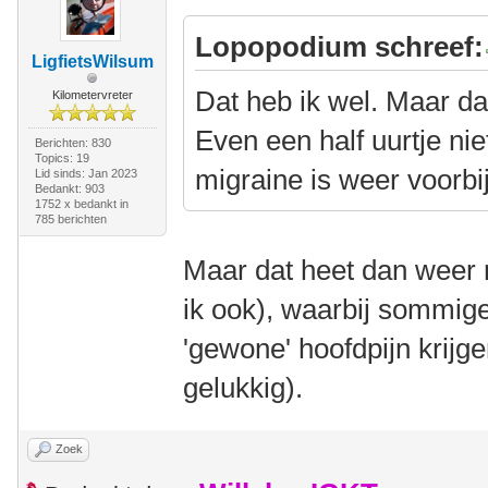
Lopopodium schreef:
LigfietsWilsum
Dat heb ik wel. Maar da
Kilometervreter
Even een half uurtje ni
Berichten: 830
Topics: 19
migraine is weer voorbij
Lid sinds: Jan 2023
Bedankt: 903
1752 x bedankt in
785 berichten
Maar dat heet dan weer 
ik ook), waarbij sommig
'gewone' hoofdpijn krijge
gelukkig).
Zoek