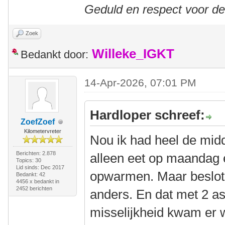
Geduld en respect voor d
Zoek
Willeke_IGKT
Bedankt door:
14-Apr-2026, 07:01 PM
Hardloper schreef:
ZoefZoef
Kilometervreter
Nou ik had heel de midda
Berichten: 2.878
alleen eet op maandag 
Topics: 30
Lid sinds: Dec 2017
opwarmen. Maar beslote
Bedankt: 42
4456 x bedankt in
2452 berichten
anders. En dat met 2 as
misselijkheid kwam er w