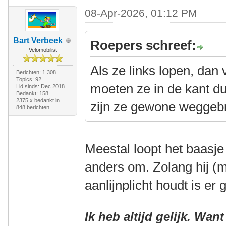
08-Apr-2026, 01:12 PM
Bart Verbeek
Roepers schreef:
Velomobilist
Als ze links lopen, dan 
Berichten: 1.308
Topics: 92
moeten ze in de kant du
Lid sinds: Dec 2018
Bedankt: 158
2375 x bedankt in
zijn ze gewone weggebr
848 berichten
Meestal loopt het baasje
anders om. Zolang hij (m
aanlijnplicht houdt is er
Ik heb altijd gelijk. Want