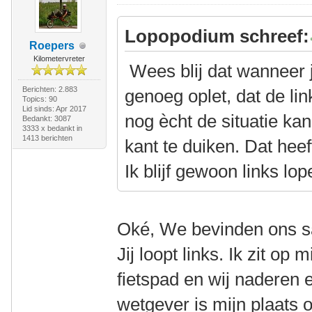
Lopopodium schreef:
Roepers
Kilometervreter
Wees blij dat wanneer j
Berichten: 2.883
genoeg oplet, dat de li
Topics: 90
Lid sinds: Apr 2017
nog ècht de situatie ka
Bedankt: 3087
3333 x bedankt in
1413 berichten
kant te duiken. Dat heef
Ik blijf gewoon links lop
Oké, We bevinden ons s
Jij loopt links. Ik zit op m
fietspad en wij naderen 
wetgever is mijn plaats 