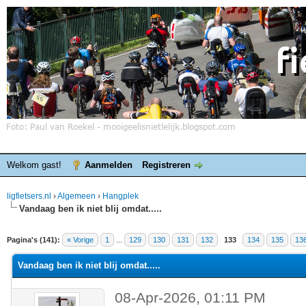
Welkom gast!
Aanmelden
Registreren
ligfietsers.nl
›
Algemeen
›
Hangplek
Vandaag ben ik niet blij omdat.....
elde waardering is 4.4
Pagina's (141):
« Vorige
1
...
129
130
131
132
133
134
135
13
Vandaag ben ik niet blij omdat.....
08-Apr-2026, 01:11 PM