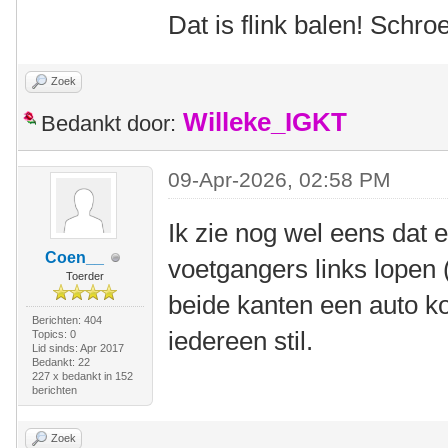
Dat is flink balen! Schr
Zoek
Willeke_IGKT
Bedankt door:
09-Apr-2026, 02:58 PM
Ik zie nog wel eens dat 
Coen__
voetgangers links lopen 
Toerder
beide kanten een auto ko
Berichten: 404
iedereen stil.
Topics: 0
Lid sinds: Apr 2017
Bedankt: 22
227 x bedankt in 152
berichten
Zoek