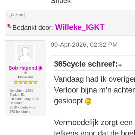
Snoek
Zoek
Willeke_IGKT
Bedankt door:
09-Apr-2026, 02:32 PM
365cycle schreef:
Bob Hagendijk
Vandaag had ik overige
Moderator
Verloor bijna m'n achte
Berichten: 1.038
Topics: 51
gesloopt
Lid sinds: May 2022
Bedankt: 9
2510 x bedankt in
972 berichten
Vermoedelijk zorgt een s
telkens voor dat de boel