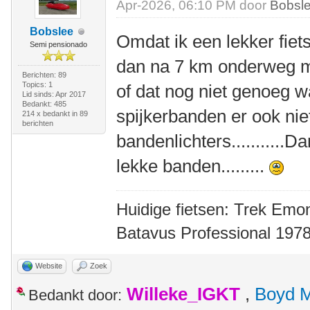
Apr-2026, 06:10 PM door
Bobsl
Bobslee
Omdat ik een lekker fiet
Semi pensionado
dan na 7 km onderweg m
Berichten: 89
Topics: 1
of dat nog niet genoeg 
Lid sinds: Apr 2017
Bedankt: 485
spijkerbanden er ook nie
214 x bedankt in 89
berichten
bandenlichters...........
lekke banden.........
Huidige fietsen: Trek Emon
Batavus Professional 1978
Website
Zoek
Willeke_IGKT
,
Boyd 
Bedankt door: