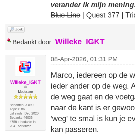
verander ik mijn mening
Blue Line
| Quest 377 | Tri
Zoek
Willeke_IGKT
Bedankt door:
08-Apr-2026, 01:31 PM
Marco, iedereen op de 
Willeke_IGKT
ieder ander op de weg. Al
Moderator
de weg gaat en de voetg
Berichten: 3.090
naar de kant is er gewoo
Topics: 86
Lid sinds: Dec 2020
'weg' te smal is kun je e
Bedankt: 46036
4759 x bedankt in
2041 berichten
kan passeren.