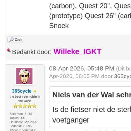
(carbon), Quest 20", Que
(prototype) Quest 26" (ca
Snoek
Zoek
Willeke_IGKT
Bedankt door:
08-Apr-2026, 05:48 PM
(Dit b
Apr-2026, 06:05 PM door
365cy
365cycle
Niels van der Wal sch
the best velomobile in
the world
Is de fietser niet de st
Berichten: 7.181
voetganger
Topics: 131
Lid sinds: Sep 2020
Bedankt: 15596
12270 x bedankt in