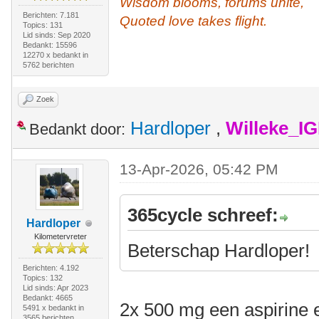
Wisdom blooms, forums unite,
Berichten: 7.181
Quoted love takes flight.
Topics: 131
Lid sinds: Sep 2020
Bedankt: 15596
12270 x bedankt in
5762 berichten
Zoek
Hardloper
,
Willeke_I
Bedankt door:
13-Apr-2026, 05:42 PM
365cycle schreef:
Hardloper
Kilometervreter
Beterschap Hardloper!
Berichten: 4.192
Topics: 132
Lid sinds: Apr 2023
Bedankt: 4665
2x 500 mg een aspirine e
5491 x bedankt in
3565 berichten