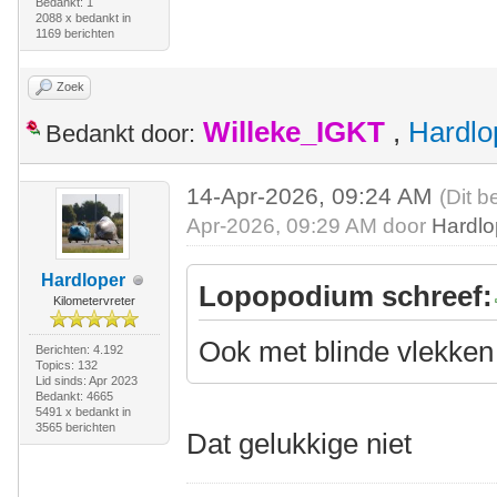
Bedankt: 1
2088 x bedankt in
1169 berichten
Zoek
Willeke_IGKT
,
Hardlo
Bedankt door:
14-Apr-2026, 09:24 AM
(Dit b
Apr-2026, 09:29 AM door
Hardlo
Hardloper
Lopopodium schreef:
Kilometervreter
Ook met blinde vlekken
Berichten: 4.192
Topics: 132
Lid sinds: Apr 2023
Bedankt: 4665
5491 x bedankt in
3565 berichten
Dat gelukkige niet