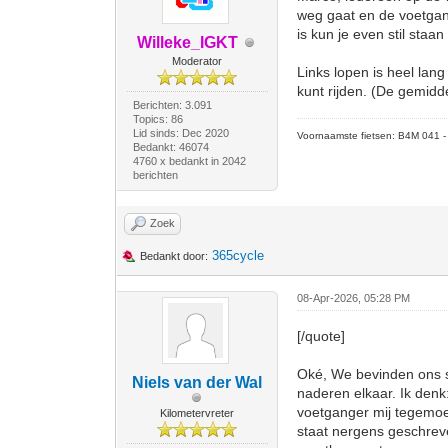
weg gaat en de voetgang
is kun je even stil staa
Willeke_IGKT
Moderator
Links lopen is heel lan
kunt rijden. (De gemidd
Berichten: 3.091
Topics: 86
Lid sinds: Dec 2020
Voornaamste fietsen: B4M 041 - M
Bedankt: 46074
4760 x bedankt in 2042
berichten
Zoek
365cycle
Bedankt door:
08-Apr-2026, 05:28 PM
[/quote]
Oké, We bevinden ons sam
Niels van der Wal
naderen elkaar. Ik denk
voetganger mij tegemoet
Kilometervreter
staat nergens geschreve