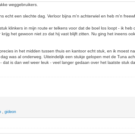
wakke weggebruikers.
s echt een slechte dag. Verloor bijna m'n achterwiel en heb m'n free
tuk klinkers in mijn route er telkens voor dat de boel los loopt - ik heb
rijg het gewoon niet zo dat hij vast blijft zitten. Nu ging het ineens oo
l precies in het midden tussen thuis en kantoor echt stuk, en ik moest 
de dag was al onderweg. Uiteindelijk een stukje gelopen met de Tuna ach
 dat is dan wel weer leuk - veel langer gedaan over het laatste stuk d
o
,
gideon