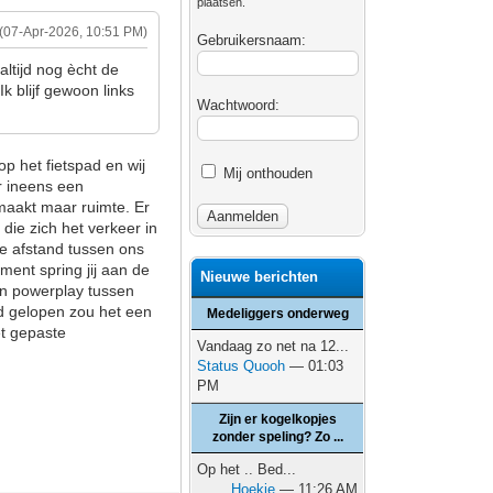
plaatsen.
(07-Apr-2026, 10:51 PM)
Gebruikersnaam:
ltijd nog ècht de
k blijf gewoon links
Wachtwoord:
op het fietspad en wij
Mij onthouden
r ineens een
 maakt maar ruimte. Er
die zich het verkeer in
t. De afstand tussen ons
oment spring jij aan de
Nieuwe berichten
van powerplay tussen
had gelopen zou het een
Medeliggers onderweg
et gepaste
Vandaag zo net na 12...
Status Quooh
— 01:03
PM
Zijn er kogelkopjes
zonder speling? Zo ...
Op het .. Bed...
Hoekie
— 11:26 AM