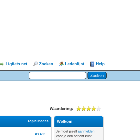
Ligfiets.net
Zoeken
Ledenlijst
Help
Waardering:
Topic Modes
Welkom
Je moet jezelf
aanmelden
#3.433
voor je een bericht kunt