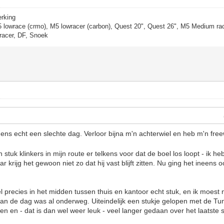
erking
5 lowrace (crmo), M5 lowracer (carbon), Quest 20", Quest 26", M5 Medium rac
racer, DF, Snoek
ens echt een slechte dag. Verloor bijna m'n achterwiel en heb m'n fre
 stuk klinkers in mijn route er telkens voor dat de boel los loopt - ik he
 krijg het gewoon niet zo dat hij vast blijft zitten. Nu ging het ineens o
el precies in het midden tussen thuis en kantoor echt stuk, en ik moest
 van de dag was al onderweg. Uiteindelijk een stukje gelopen met de Tu
n en - dat is dan wel weer leuk - veel langer gedaan over het laatste 