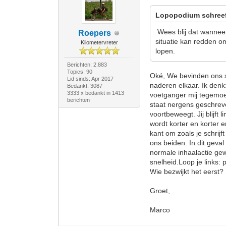
Lopopodium schree
Wees blij dat wanneer
Roepers
situatie kan redden om
Kilometervreter
lopen.
Berichten: 2.883
Topics: 90
Oké, We bevinden ons sam
Lid sinds: Apr 2017
naderen elkaar. Ik denk
Bedankt: 3087
3333 x bedankt in 1413
voetganger mij tegemoet
berichten
staat nergens geschreve
voortbeweegt. Jij blijft l
wordt korter en korter e
kant om zoals je schrijf
ons beiden. In dit geval
normale inhaalactie gew
snelheid.Loop je links:
Wie bezwijkt het eerst
Groet,
Marco