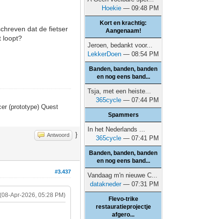
Hoekie
— 09:48 PM
Kort en krachtig:
schreven dat de fietser
Aangenaam!
 loopt?
Jeroen, bedankt voor...
LekkerDoen
— 08:54 PM
Banden, banden, banden
en nog eens band...
Tsja, met een heiste...
365cycle
— 07:44 PM
er (prototype) Quest
Spammers
In het Nederlands ...
}
Antwoord
365cycle
— 07:41 PM
Banden, banden, banden
en nog eens band...
#3.437
Vandaag m'n nieuwe C...
datakneder
— 07:31 PM
(08-Apr-2026, 05:28 PM)
Flevo-trike
restauratieprojectje
afgero...