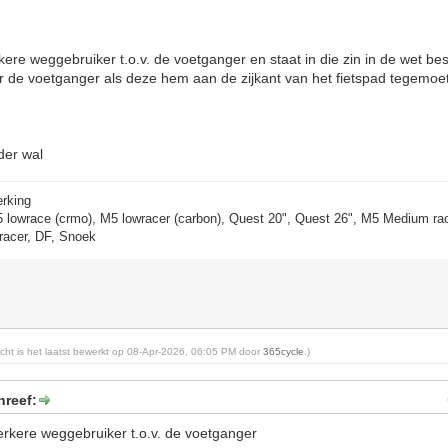
erkere weggebruiker t.o.v. de voetganger en staat in die zin in de wet be
 de voetganger als deze hem aan de zijkant van het fietspad tegemoet
der wal
erking
5 lowrace (crmo), M5 lowracer (carbon), Quest 20", Quest 26", M5 Medium rac
racer, DF, Snoek
richt is het laatst bewerkt op 08-Apr-2026, 06:05 PM door
365cycle
.)
hreef:
sterkere weggebruiker t.o.v. de voetganger