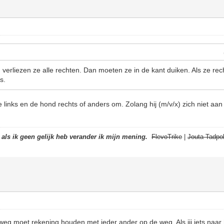
n verliezen ze alle rechten. Dan moeten ze in de kant duiken. Als ze rec
s.
 links en de hond rechts of anders om. Zolang hij (m/v/x) zich niet aan 
t als ik geen gelijk heb verander ik mijn mening.
FlevoTrike
|
Jouta Tadpol
weg moet rekening houden met ieder ander op de weg. Als jij iets naar