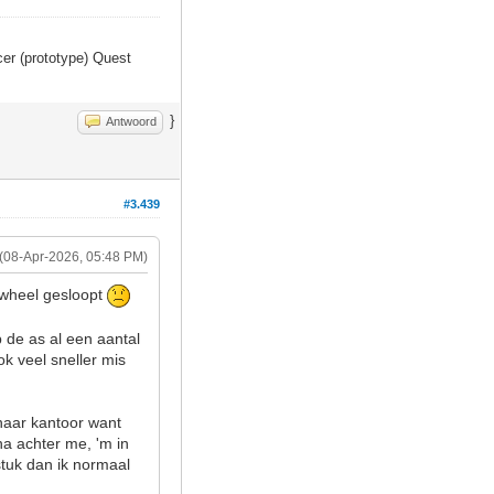
er (prototype) Quest
}
Antwoord
#3.439
(08-Apr-2026, 05:48 PM)
ewheel gesloopt
b de as al een aantal
ok veel sneller mis
 naar kantoor want
na achter me, 'm in
stuk dan ik normaal