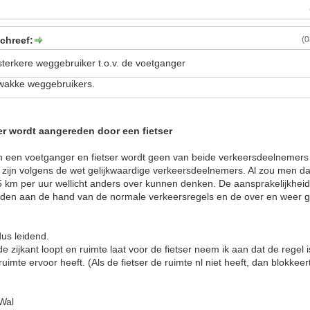
schreef:
(
e sterkere weggebruiker t.o.v. de voetganger
zwakke weggebruikers.
r wordt aangereden door een fietser
sen een voetganger en fietser wordt geen van beide verkeersdeelnemer
s zijn volgens de wet gelijkwaardige verkeersdeelnemers. Al zou men 
 25 km per uur wellicht anders over kunnen denken. De aansprakelijkheid 
den aan de hand van de normale verkeersregels en de over en weer 
dus leidend.
 zijkant loopt en ruimte laat voor de fietser neem ik aan dat de regel is
ruimte ervoor heeft. (Als de fietser de ruimte nl niet heeft, dan blokke
 Wal