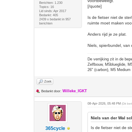
voortbeweegt.
Berichten: 1.230
[/quote]
Topics: 16
Lid sinds: Apr 2017
Bedankt: 405
Is de fietser niet de st
2439 x bedankt in 957
ruimte moet maken voor
berichten
Anders rijd je ze plat.
Niels, spierbundel, van 
De verrijking zit in de bep
Zelfbouw, M5blueglide, M
26" (carbon), M5 Medium 
Zoek
Willeke_IGKT
Bedankt door:
08-Apr-2026, 05:48 PM
(Dit be
Niels van der Wal sc
Is de fietser niet de 
365cycle