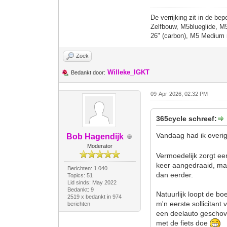
De verrijking zit in de bep
Zelfbouw, M5blueglide, M
26" (carbon), M5 Medium 
Zoek
Willeke_IGKT
Bedankt door:
09-Apr-2026, 02:32 PM
365cycle schreef:
Vandaag had ik overig
Bob Hagendijk
Moderator
Vermoedelijk zorgt een
keer aangedraaid, maar
Berichten: 1.040
dan eerder.
Topics: 51
Lid sinds: May 2022
Bedankt: 9
Natuurlijk loopt de bo
2519 x bedankt in 974
m'n eerste sollicitant
berichten
een deelauto geschove
met de fiets doe