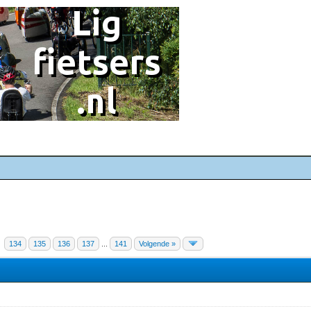
134
135
136
137
...
141
Volgende »