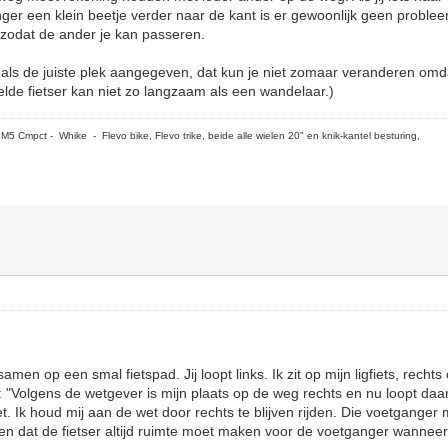
er een klein beetje verder naar de kant is er gewoonlijk geen probleem
n zodat de ander je kan passeren.
g als de juiste plek aangegeven, dat kun je niet zomaar veranderen omd
elde fietser kan niet zo langzaam als een wandelaar.)
5 Cmpct - Whike - Flevo bike, Flevo trike, beide alle wielen 20" en knik-kantel besturing,
en op een smal fietspad. Jij loopt links. Ik zit op mijn ligfiets, rechts 
: "Volgens de wetgever is mijn plaats op de weg rechts en nu loopt daa
. Ik houd mij aan de wet door rechts te blijven rijden. Die voetganger
n dat de fietser altijd ruimte moet maken voor de voetganger wanneer 