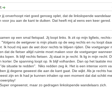
f:
 jij onverhoopt niet goed genoeg oplet, dat de linkslopende wandelaar a
 voor jou aan de kant te duiken. Dat heeft mij al eens een keer gered. I
en op een smal fietspad. Jij loopt links. Ik zit op mijn ligfiets, rechts 
: "Volgens de wetgever is mijn plaats op de weg rechts en nu loopt daa
. Ik houd mij aan de wet door rechts te blijven rijden. Die voetganger
n dat de fietser altijd ruimte moet maken voor de voetganger wanneer 
inks lopen. Ik blijf rechts fietsen. Jij staat in je recht. Ik lig in mijn rech
n korter. De spanning loopt op. Ik blijf volharden. Dan op het laatste m
t "de situatie te redden". Niks redden zeg ik. Het is een intense vorm 
 ben jij degene geweest die aan de kant gaat. Die wijkt. Als je rechts 
eest zijn en ik had je kunnen inhalen op een moment dat dat schikt m
 powerplay!
? Super ongewenst, maar zo gedragen linkslopende wandelaars zich.