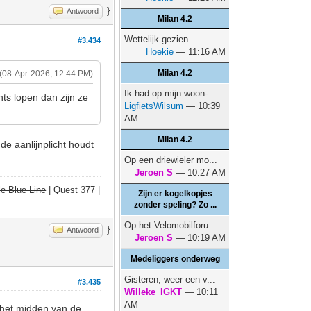
}
Antwoord
Milan 4.2
Wettelijk gezien.....
#3.434
Hoekie
— 11:16 AM
Milan 4.2
(08-Apr-2026, 12:44 PM)
Ik had op mijn woon-...
hts lopen dan zijn ze
LigfietsWilsum
— 10:39
AM
Milan 4.2
de aanlijnplicht houdt
Op een driewieler mo...
Jeroen S
— 10:27 AM
e Blue Line
| Quest 377 |
Zijn er kogelkopjes
zonder speling? Zo ...
Op het Velomobilforu...
}
Antwoord
Jeroen S
— 10:19 AM
Medeliggers onderweg
Gisteren, weer een v...
#3.435
Willeke_IGKT
— 10:11
AM
 het midden van de