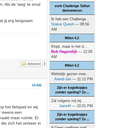
. Als de 'weg' te smal
vork Challenge Taifun
demonteren
Ik heb een Challenge...
at jij erg langzaam
Status Quooh
— 08:56
AM
Milan 4.2
Klopt, maar in het d...
Bob Hagendijk
— 12:00
AM
}
Antwoord
Milan 4.2
Wettelijk gezien moe...
Arend-Jan
— 11:12 PM
#3.436
Zijn er kogelkopjes
zonder speling? Zo ...
Zal volgens mij bij ...
JarnoH
— 10:01 PM
op het fietspad en wij
r ineens een
Zijn er kogelkopjes
 maakt maar ruimte. Er
zonder speling? Zo ...
die zich het verkeer in
A Geen voelbare spel...