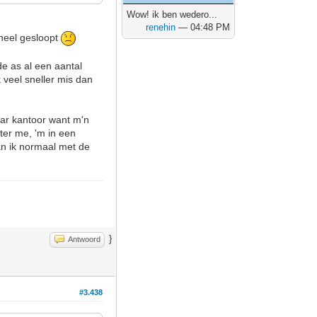
Wow! ik ben wedero...
renehin
— 04:48 PM
wheel gesloopt
 de as al een aantal
k veel sneller mis dan
naar kantoor want m'n
ter me, 'm in een
an ik normaal met de
}
Antwoord
#3.438