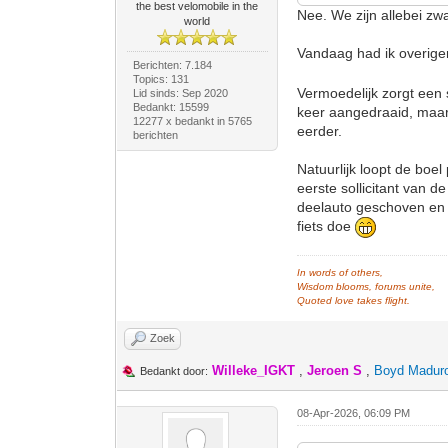
the best velomobile in the
Nee. We zijn allebei z
world
Vandaag had ik overigen
Berichten: 7.184
Topics: 131
Vermoedelijk zorgt een s
Lid sinds: Sep 2020
Bedankt: 15599
keer aangedraaid, maar k
12277 x bedankt in 5765
eerder.
berichten
Natuurlijk loopt de boe
eerste sollicitant van 
deelauto geschoven en -
fiets doe
In words of others,
Wisdom blooms, forums unite,
Quoted love takes flight.
Zoek
Willeke_IGKT
,
Jeroen S
,
Boyd Madur
Bedankt door:
08-Apr-2026, 06:09 PM