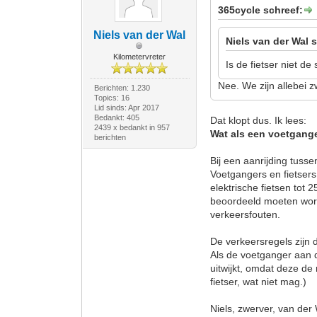
365cycle schreef:
Niels van der Wal
Niels van der Wal 
Kilometervreter
Is de fietser niet d
Nee. We zijn allebei 
Berichten: 1.230
Topics: 16
Lid sinds: Apr 2017
Bedankt: 405
Dat klopt dus. Ik lees:
2439 x bedankt in 957
Wat als een voetgange
berichten
Bij een aanrijding tus
Voetgangers en fietser
elektrische fietsen tot
beoordeeld moeten wor
verkeersfouten.
De verkeersregels zijn 
Als de voetganger aan de
uitwijkt, omdat deze de 
fietser, wat niet mag.)
Niels, zwerver, van der