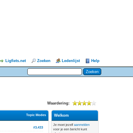
Ligfiets.net
Zoeken
Ledenlijst
Help
Waardering:
Topic Modes
Welkom
Je moet jezelf
aanmelden
#3.433
voor je een bericht kunt