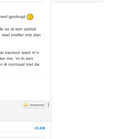
wheel gesloopt
 de as al een aantal
k veel sneller mis dan
naar kantoor want m'n
ter me, 'm in een
an ik normaal met de
}
Antwoord
#3.438