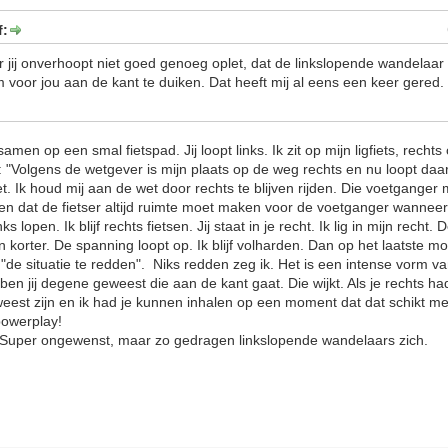
f:
 jij onverhoopt niet goed genoeg oplet, dat de linkslopende wandelaar a
 voor jou aan de kant te duiken. Dat heeft mij al eens een keer gered. I
en op een smal fietspad. Jij loopt links. Ik zit op mijn ligfiets, rechts 
: "Volgens de wetgever is mijn plaats op de weg rechts en nu loopt daa
. Ik houd mij aan de wet door rechts te blijven rijden. Die voetganger
n dat de fietser altijd ruimte moet maken voor de voetganger wanneer 
inks lopen. Ik blijf rechts fietsen. Jij staat in je recht. Ik lig in mijn rech
n korter. De spanning loopt op. Ik blijf volharden. Dan op het laatste m
t "de situatie te redden". Niks redden zeg ik. Het is een intense vorm 
 ben jij degene geweest die aan de kant gaat. Die wijkt. Als je rechts 
eest zijn en ik had je kunnen inhalen op een moment dat dat schikt m
 powerplay!
? Super ongewenst, maar zo gedragen linkslopende wandelaars zich.