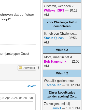
Gisteren, weer een v...
Willeke_IGKT
— 10:11
schreven dat de fietser
AM
 loopt?
vork Challenge Taifun
demonteren
Ik heb een Challenge...
Status Quooh
— 08:56
AM
Milan 4.2
er (prototype) Quest
Klopt, maar in het d...
Bob Hagendijk
— 12:00
AM
}
Antwoord
Milan 4.2
Wettelijk gezien moe...
Arend-Jan
— 11:12 PM
#3.437
Zijn er kogelkopjes
zonder speling? Zo ...
(08-Apr-2026, 05:28 PM)
Zal volgens mij bij ...
JarnoH
— 10:01 PM