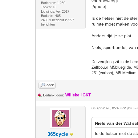
voortbeweegt.
Berichten: 1.230
[/quote]
Topics: 16
Lid sinds: Apr 2017
Bedankt: 405
Is de fietser niet de st
2439 x bedankt in 957
ruimte moet maken voor
berichten
Anders rijd je ze plat.
Niels, spierbundel, van 
De verrijking zit in de bep
Zelfbouw, M5blueglide, M
26" (carbon), M5 Medium 
Zoek
Willeke_IGKT
Bedankt door:
08-Apr-2026, 05:48 PM
(Dit be
Niels van der Wal sc
Is de fietser niet de 
365cycle