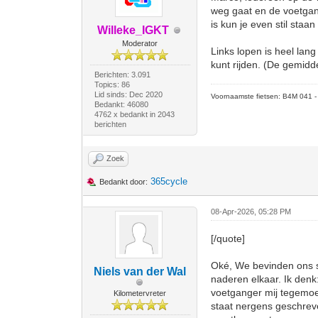
weg gaat en de voetgang
is kun je even stil staa
Willeke_IGKT
Moderator
Links lopen is heel lan
kunt rijden. (De gemidd
Berichten: 3.091
Topics: 86
Lid sinds: Dec 2020
Voornaamste fietsen: B4M 041 - M
Bedankt: 46080
4762 x bedankt in 2043
berichten
Zoek
365cycle
Bedankt door:
08-Apr-2026, 05:28 PM
[/quote]
Oké, We bevinden ons sam
Niels van der Wal
naderen elkaar. Ik denk
voetganger mij tegemoet
Kilometervreter
staat nergens geschreve