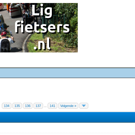
134
135
136
137
...
141
Volgende »