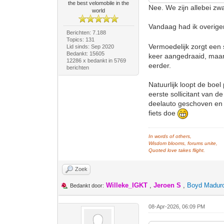
the best velomobile in the
Nee. We zijn allebei z
world
Vandaag had ik overigen
Berichten: 7.188
Topics: 131
Vermoedelijk zorgt een s
Lid sinds: Sep 2020
Bedankt: 15605
keer aangedraaid, maar k
12286 x bedankt in 5769
eerder.
berichten
Natuurlijk loopt de boe
eerste sollicitant van 
deelauto geschoven en -
fiets doe
In words of others,
Wisdom blooms, forums unite,
Quoted love takes flight.
Zoek
Willeke_IGKT
,
Jeroen S
,
Boyd Madur
Bedankt door:
08-Apr-2026, 06:09 PM