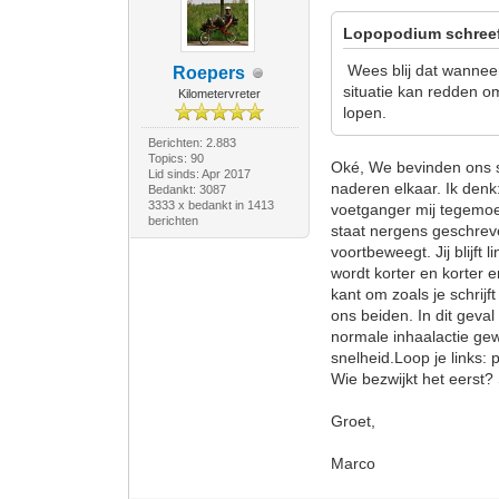
Lopopodium schree
Wees blij dat wanneer
Roepers
situatie kan redden om
Kilometervreter
lopen.
Berichten: 2.883
Topics: 90
Oké, We bevinden ons sam
Lid sinds: Apr 2017
naderen elkaar. Ik denk
Bedankt: 3087
3333 x bedankt in 1413
voetganger mij tegemoet
berichten
staat nergens geschreve
voortbeweegt. Jij blijft l
wordt korter en korter e
kant om zoals je schrijf
ons beiden. In dit geval
normale inhaalactie gew
snelheid.Loop je links:
Wie bezwijkt het eerst
Groet,
Marco