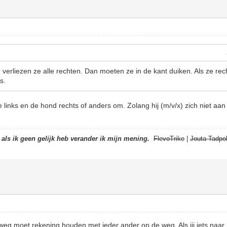
n verliezen ze alle rechten. Dan moeten ze in de kant duiken. Als ze rec
s.
 links en de hond rechts of anders om. Zolang hij (m/v/x) zich niet aan 
t als ik geen gelijk heb verander ik mijn mening.
FlevoTrike
|
Jouta Tadpol
weg moet rekening houden met ieder ander op de weg. Als jij iets naar