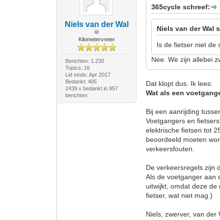
365cycle schreef:
Niels van der Wal
Niels van der Wal 
Kilometervreter
Is de fietser niet d
Nee. We zijn allebei 
Berichten: 1.230
Topics: 16
Lid sinds: Apr 2017
Bedankt: 405
Dat klopt dus. Ik lees:
2439 x bedankt in 957
Wat als een voetgange
berichten
Bij een aanrijding tus
Voetgangers en fietser
elektrische fietsen tot
beoordeeld moeten wor
verkeersfouten.
De verkeersregels zijn 
Als de voetganger aan de
uitwijkt, omdat deze de 
fietser, wat niet mag.)
Niels, zwerver, van der