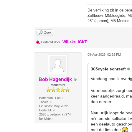
De verrijking zit in de bep
Zelfbouw, M5blueglide, M
26" (carbon), M5 Medium 
Zoek
Willeke_IGKT
Bedankt door:
09-Apr-2026, 02:32 PM
365cycle schreef:
Vandaag had ik overig
Bob Hagendijk
Moderator
Vermoedelijk zorgt een
keer aangedraaid, maar
Berichten: 1.040
dan eerder.
Topics: 51
Lid sinds: May 2022
Bedankt: 9
Natuurlijk loopt de bo
2520 x bedankt in 974
m'n eerste sollicitant
berichten
een deelauto geschove
met de fiets doe