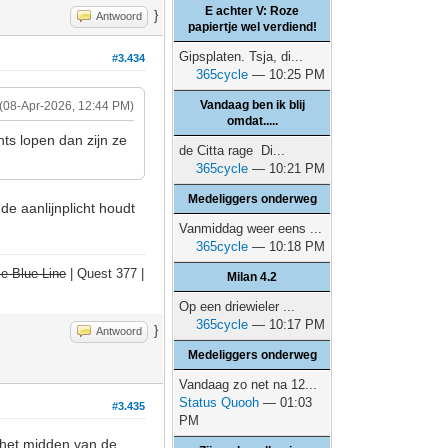
E achter V: Roze
}
Antwoord
papiertje wel verdiend!
Gipsplaten. Tsja, di...
#3.434
365cycle
— 10:25 PM
Vandaag ben ik blij
(08-Apr-2026, 12:44 PM)
omdat.....
hts lopen dan zijn ze
de Citta rage Di...
365cycle
— 10:21 PM
Medeliggers onderweg
de aanlijnplicht houdt
Vanmiddag weer eens ...
365cycle
— 10:18 PM
e Blue Line
| Quest 377 |
Milan 4.2
Op een driewieler ...
365cycle
— 10:17 PM
}
Antwoord
Medeliggers onderweg
Vandaag zo net na 12...
Status Quooh
— 01:03
#3.435
PM
 het midden van de