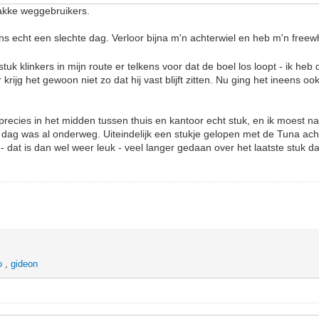
wakke weggebruikers.
s echt een slechte dag. Verloor bijna m'n achterwiel en heb m'n free
tuk klinkers in mijn route er telkens voor dat de boel los loopt - ik heb
rijg het gewoon niet zo dat hij vast blijft zitten. Nu ging het ineens oo
l precies in het midden tussen thuis en kantoor echt stuk, en ik moest 
de dag was al onderweg. Uiteindelijk een stukje gelopen met de Tuna ach
 dat is dan wel weer leuk - veel langer gedaan over het laatste stuk d
o
,
gideon