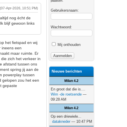
plaatsen.
(07-Apr-2026, 10:51 PM)
Gebruikersnaam:
ltijd nog ècht de
k blijf gewoon links
Wachtwoord:
op het fietspad en wij
Mij onthouden
r ineens een
 maakt maar ruimte. Er
die zich het verkeer in
t. De afstand tussen ons
oment spring jij aan de
Nieuwe berichten
van powerplay tussen
had gelopen zou het een
Milan 4.2
et gepaste
En groot dat die is....
Wim -de roetsende
—
09:28 AM
Milan 4.2
Op een driewiele...
datakneder
— 10:47 PM