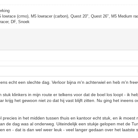
erking
5 lowrace (crmo), M5 lowracer (carbon), Quest 20", Quest 26", M5 Medium rac
racer, DF, Snoek
ens echt een slechte dag. Verloor bijna m'n achterwiel en heb m'n fre
 stuk klinkers in mijn route er telkens voor dat de boel los loopt - ik he
 krijg het gewoon niet zo dat hij vast blijft zitten. Nu ging het ineens o
el precies in het midden tussen thuis en kantoor echt stuk, en ik moest
 van de dag was al onderweg. Uiteindelijk een stukje gelopen met de Tu
n en - dat is dan wel weer leuk - veel langer gedaan over het laatste 