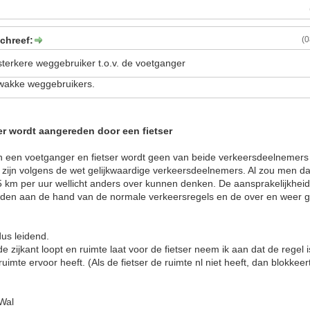
schreef:
(
e sterkere weggebruiker t.o.v. de voetganger
zwakke weggebruikers.
r wordt aangereden door een fietser
sen een voetganger en fietser wordt geen van beide verkeersdeelnemer
s zijn volgens de wet gelijkwaardige verkeersdeelnemers. Al zou men 
 25 km per uur wellicht anders over kunnen denken. De aansprakelijkheid 
den aan de hand van de normale verkeersregels en de over en weer 
dus leidend.
 zijkant loopt en ruimte laat voor de fietser neem ik aan dat de regel is
ruimte ervoor heeft. (Als de fietser de ruimte nl niet heeft, dan blokke
 Wal