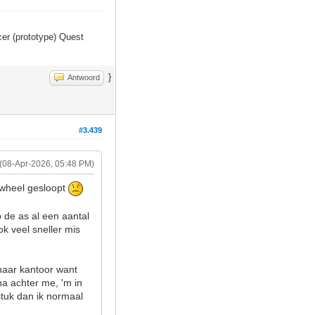
er (prototype) Quest
}
Antwoord
#3.439
(08-Apr-2026, 05:48 PM)
ewheel gesloopt
b de as al een aantal
ok veel sneller mis
 naar kantoor want
na achter me, 'm in
stuk dan ik normaal