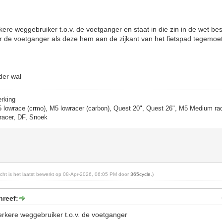
erkere weggebruiker t.o.v. de voetganger en staat in die zin in de wet be
 de voetganger als deze hem aan de zijkant van het fietspad tegemoet
der wal
erking
5 lowrace (crmo), M5 lowracer (carbon), Quest 20", Quest 26", M5 Medium rac
racer, DF, Snoek
richt is het laatst bewerkt op 08-Apr-2026, 06:05 PM door
365cycle
.)
hreef:
sterkere weggebruiker t.o.v. de voetganger