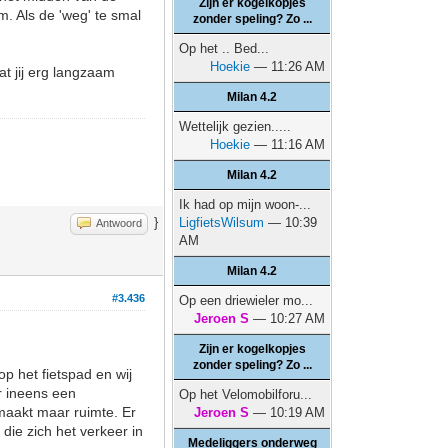
Zijn er kogelkopjes
. Als de 'weg' te smal
zonder speling? Zo ...
Op het .. Bed...
Hoekie
— 11:26 AM
at jij erg langzaam
Milan 4.2
Wettelijk gezien.....
Hoekie
— 11:16 AM
Milan 4.2
Ik had op mijn woon-...
}
LigfietsWilsum
— 10:39
Antwoord
AM
Milan 4.2
#3.436
Op een driewieler mo...
Jeroen S
— 10:27 AM
Zijn er kogelkopjes
zonder speling? Zo ...
op het fietspad en wij
r ineens een
Op het Velomobilforu...
 maakt maar ruimte. Er
Jeroen S
— 10:19 AM
die zich het verkeer in
Medeliggers onderweg