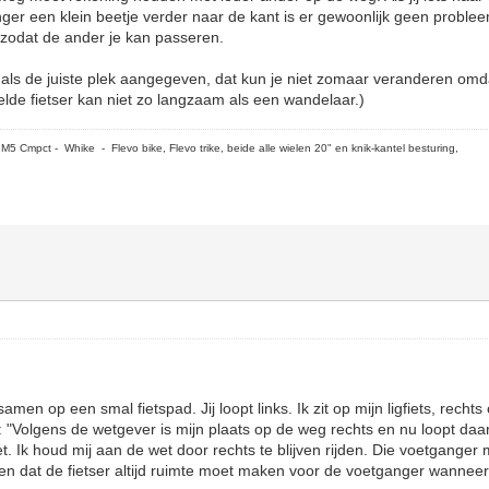
er een klein beetje verder naar de kant is er gewoonlijk geen probleem
n zodat de ander je kan passeren.
g als de juiste plek aangegeven, dat kun je niet zomaar veranderen omd
elde fietser kan niet zo langzaam als een wandelaar.)
5 Cmpct - Whike - Flevo bike, Flevo trike, beide alle wielen 20" en knik-kantel besturing,
en op een smal fietspad. Jij loopt links. Ik zit op mijn ligfiets, rechts 
: "Volgens de wetgever is mijn plaats op de weg rechts en nu loopt daa
. Ik houd mij aan de wet door rechts te blijven rijden. Die voetganger
n dat de fietser altijd ruimte moet maken voor de voetganger wanneer 