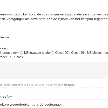
erkere weggebruiker t.o.v. de voetganger en staat in die zin in de wet be
 de voetganger als deze hem aan de zijkant van het fietspad tegemoet
der wal
erking
5 lowrace (crmo), M5 lowracer (carbon), Quest 20", Quest 26", M5 Medium rac
racer, DF, Snoek
richt is het laatst bewerkt op 08-Apr-2026, 06:05 PM door
365cycle
.)
hreef:
sterkere weggebruiker t.o.v. de voetganger