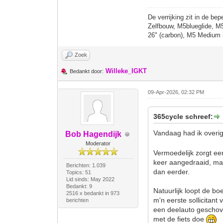
De verrijking zit in de bep
Zelfbouw, M5blueglide, M
26" (carbon), M5 Medium 
Zoek
Willeke_IGKT
Bedankt door:
09-Apr-2026, 02:32 PM
365cycle schreef:
Vandaag had ik overig
Bob Hagendijk
Moderator
Vermoedelijk zorgt een
keer aangedraaid, maar
Berichten: 1.039
dan eerder.
Topics: 51
Lid sinds: May 2022
Bedankt: 9
Natuurlijk loopt de bo
2516 x bedankt in 973
m'n eerste sollicitant
berichten
een deelauto geschove
met de fiets doe