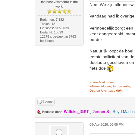
the best velomobile in the
Nee. We zijn allebei z
world
Vandaag had ik overigen
Berichten: 7.182
Topics: 131
Vermoedelijk zorgt een s
Lid sinds: Sep 2020
Bedankt: 15599
keer aangedraaid, maar k
12275 x bedankt in 5763
eerder.
berichten
Natuurlijk loopt de boe
eerste sollicitant van 
deelauto geschoven en -
fiets doe
In words of others,
Wisdom blooms, forums unite,
Quoted love takes flight.
Zoek
Willeke_IGKT
,
Jeroen S
,
Boyd Madur
Bedankt door:
08-Apr-2026, 06:09 PM