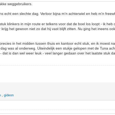
wakke weggebruikers.
s echt een slechte dag. Verloor bijna m'n achterwiel en heb m'n free
tuk klinkers in mijn route er telkens voor dat de boel los loopt - ik heb
rijg het gewoon niet zo dat hij vast blijft zitten. Nu ging het ineens oo
l precies in het midden tussen thuis en kantoor echt stuk, en ik moest 
de dag was al onderweg. Uiteindelijk een stukje gelopen met de Tuna ach
 dat is dan wel weer leuk - veel langer gedaan over het laatste stuk d
o
,
gideon