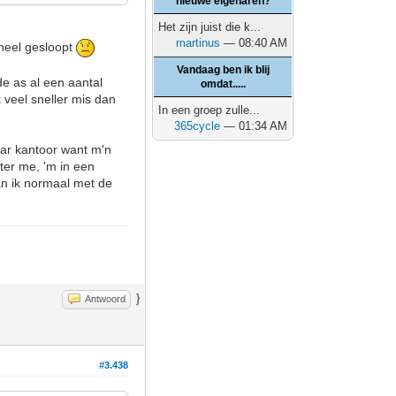
nieuwe eigenaren?
Het zijn juist die k...
martinus
— 08:40 AM
wheel gesloopt
Vandaag ben ik blij
 de as al een aantal
omdat.....
k veel sneller mis dan
In een groep zulle...
365cycle
— 01:34 AM
naar kantoor want m'n
ter me, 'm in een
an ik normaal met de
}
Antwoord
#3.438