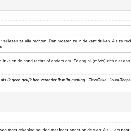
n verliezen ze alle rechten. Dan moeten ze in de kant duiken. Als ze rec
s.
 links en de hond rechts of anders om. Zolang hij (m/v/x) zich niet aan 
t als ik geen gelijk heb verander ik mijn mening.
FlevoTrike
|
Jouta Tadpol
weg moet rekening houden met ieder ander op de weg. Als jij iets naar