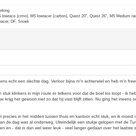
erking
5 lowrace (crmo), M5 lowracer (carbon), Quest 20", Quest 26", M5 Medium rac
racer, DF, Snoek
ens echt een slechte dag. Verloor bijna m'n achterwiel en heb m'n fre
 stuk klinkers in mijn route er telkens voor dat de boel los loopt - ik he
 krijg het gewoon niet zo dat hij vast blijft zitten. Nu ging het ineens o
el precies in het midden tussen thuis en kantoor echt stuk, en ik moest
 van de dag was al onderweg. Uiteindelijk een stukje gelopen met de Tu
n en - dat is dan wel weer leuk - veel langer gedaan over het laatste 