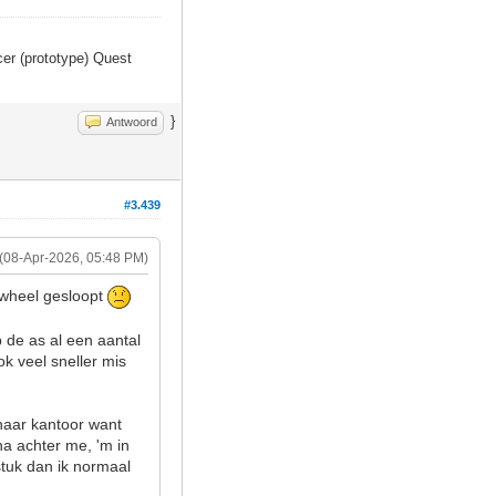
er (prototype) Quest
}
Antwoord
#3.439
(08-Apr-2026, 05:48 PM)
ewheel gesloopt
b de as al een aantal
ok veel sneller mis
 naar kantoor want
na achter me, 'm in
stuk dan ik normaal