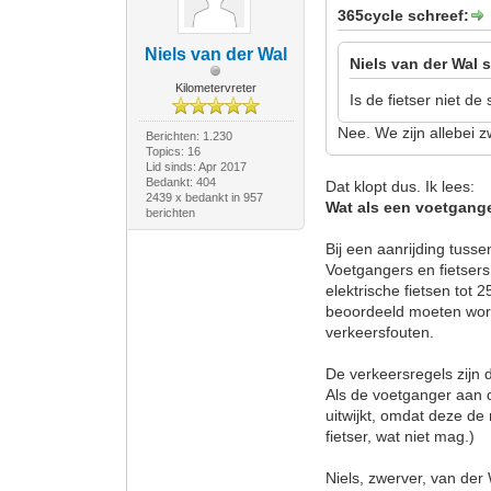
365cycle schreef:
Niels van der Wal
Niels van der Wal 
Kilometervreter
Is de fietser niet d
Nee. We zijn allebei 
Berichten: 1.230
Topics: 16
Lid sinds: Apr 2017
Bedankt: 404
Dat klopt dus. Ik lees:
2439 x bedankt in 957
Wat als een voetgange
berichten
Bij een aanrijding tus
Voetgangers en fietser
elektrische fietsen tot
beoordeeld moeten wor
verkeersfouten.
De verkeersregels zijn 
Als de voetganger aan de
uitwijkt, omdat deze de 
fietser, wat niet mag.)
Niels, zwerver, van der