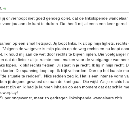
f:
 jij onverhoopt niet goed genoeg oplet, dat de linkslopende wandelaar a
 voor jou aan de kant te duiken. Dat heeft mij al eens een keer gered. I
en op een smal fietspad. Jij loopt links. Ik zit op mijn ligfiets, rechts 
: "Volgens de wetgever is mijn plaats op de weg rechts en nu loopt daa
. Ik houd mij aan de wet door rechts te blijven rijden. Die voetganger
n dat de fietser altijd ruimte moet maken voor de voetganger wanneer 
inks lopen. Ik blijf rechts fietsen. Jij staat in je recht. Ik lig in mijn rech
n korter. De spanning loopt op. Ik blijf volharden. Dan op het laatste m
t "de situatie te redden". Niks redden zeg ik. Het is een intense vorm 
 ben jij degene geweest die aan de kant gaat. Die wijkt. Als je rechts 
eest zijn en ik had je kunnen inhalen op een moment dat dat schikt m
 powerplay!
? Super ongewenst, maar zo gedragen linkslopende wandelaars zich.