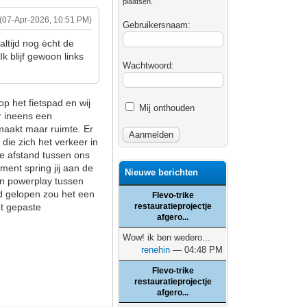
plaatsen.
(07-Apr-2026, 10:51 PM)
Gebruikersnaam:
ltijd nog ècht de
k blijf gewoon links
Wachtwoord:
op het fietspad en wij
Mij onthouden
r ineens een
 maakt maar ruimte. Er
die zich het verkeer in
t. De afstand tussen ons
oment spring jij aan de
Nieuwe berichten
van powerplay tussen
had gelopen zou het een
Flevo-trike
et gepaste
restauratieprojectje
afgero...
Wow! ik ben wedero...
renehin
— 04:48 PM
Flevo-trike
restauratieprojectje
afgero...