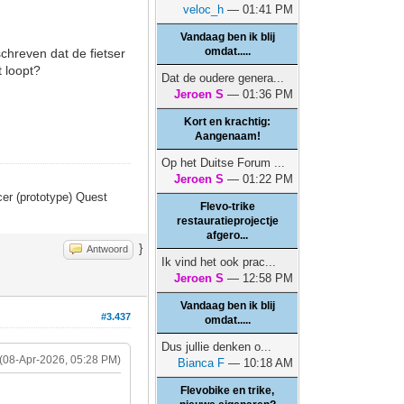
veloc_h
— 01:41 PM
Vandaag ben ik blij
omdat.....
schreven dat de fietser
 loopt?
Dat de oudere genera...
Jeroen S
— 01:36 PM
Kort en krachtig:
Aangenaam!
Op het Duitse Forum ...
Jeroen S
— 01:22 PM
er (prototype) Quest
Flevo-trike
restauratieprojectje
afgero...
}
Antwoord
Ik vind het ook prac...
Jeroen S
— 12:58 PM
Vandaag ben ik blij
#3.437
omdat.....
Dus jullie denken o...
(08-Apr-2026, 05:28 PM)
Bianca F
— 10:18 AM
Flevobike en trike,