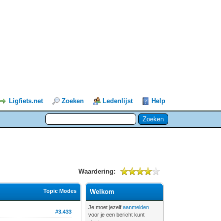
Ligfiets.net
Zoeken
Ledenlijst
Help
Waardering:
Topic Modes
Welkom
Je moet jezelf
aanmelden
#3.433
voor je een bericht kunt