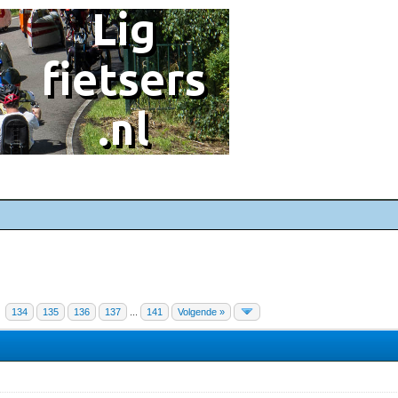
134
135
136
137
...
141
Volgende »