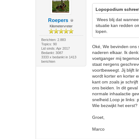
Lopopodium schree
Wees blij dat wanneer
Roepers
situatie kan redden om
Kilometervreter
lopen.
Berichten: 2.883
Topics: 90
Oké, We bevinden ons sam
Lid sinds: Apr 2017
naderen elkaar. Ik denk
Bedankt: 3087
3333 x bedankt in 1413
voetganger mij tegemoet
berichten
staat nergens geschreve
voortbeweegt. Jij blijft l
wordt korter en korter e
kant om zoals je schrijf
ons beiden. In dit geval
normale inhaalactie gew
snelheid.Loop je links:
Wie bezwijkt het eerst
Groet,
Marco