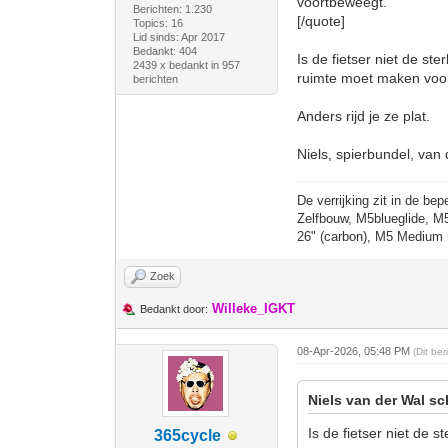
voortbeweegt.
Berichten: 1.230
[/quote]
Topics: 16
Lid sinds: Apr 2017
Bedankt: 404
Is de fietser niet de st
2439 x bedankt in 957
ruimte moet maken voor
berichten
Anders rijd je ze plat.
Niels, spierbundel, van 
De verrijking zit in de bep
Zelfbouw, M5blueglide, M
26" (carbon), M5 Medium 
Zoek
Willeke_IGKT
Bedankt door:
08-Apr-2026, 05:48 PM
(Dit be
Niels van der Wal sc
Is de fietser niet de 
365cycle