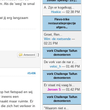
zonder speling? Zo j...
. Als de 'weg' te smal
A. Zijn er kogelkopj...
Hoekie
— 02:38 PM
at jij erg langzaam
Flevo-trike
restauratieprojectje
afgero...
Groet, Ren...
Wim -de roetsende
—
02:21 PM
vork Challenge Taifun
}
demonteren
Antwoord
De vork van de nar z...
veloc_h
— 01:46 PM
#3.436
vork Challenge Taifun
demonteren
Er staat mij vaag bi...
Jeroen S
— 01:42 PM
op het fietspad en wij
r ineens een
vork Challenge Taifun
 maakt maar ruimte. Er
demonteren
die zich het verkeer in
"Waarom niet e...