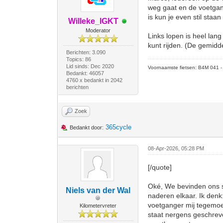
weg gaat en de voetgang
is kun je even stil staa
Willeke_IGKT
Moderator
Links lopen is heel lan
kunt rijden. (De gemidd
Berichten: 3.090
Topics: 86
Lid sinds: Dec 2020
Voornaamste fietsen: B4M 041 - M
Bedankt: 46057
4760 x bedankt in 2042
berichten
Zoek
365cycle
Bedankt door:
08-Apr-2026, 05:28 PM
[/quote]
Oké, We bevinden ons sam
Niels van der Wal
naderen elkaar. Ik denk
voetganger mij tegemoet
Kilometervreter
staat nergens geschreve