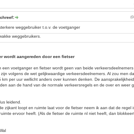
schreef:
(
e sterkere weggebruiker t.o.v. de voetganger
zwakke weggebruikers.
r wordt aangereden door een fietser
sen een voetganger en fietser wordt geen van beide verkeersdeelnemer
s zijn volgens de wet gelijkwaardige verkeersdeelnemers. Al zou men 
 25 km per uur wellicht anders over kunnen denken. De aansprakelijkheid 
den aan de hand van de normale verkeersregels en de over en weer 
dus leidend.
 zijkant loopt en ruimte laat voor de fietser neem ik aan dat de regel is
ruimte ervoor heeft. (Als de fietser de ruimte nl niet heeft, dan blokke
 Wal