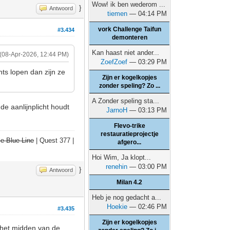
Wow! ik ben wederom ...
}
Antwoord
tiemen
— 04:14 PM
vork Challenge Taifun
#3.434
demonteren
Kan haast niet ander...
(08-Apr-2026, 12:44 PM)
ZoefZoef
— 03:29 PM
hts lopen dan zijn ze
Zijn er kogelkopjes
zonder speling? Zo ...
A Zonder speling sta...
de aanlijnplicht houdt
JarnoH
— 03:13 PM
Flevo-trike
restauratieprojectje
e Blue Line
| Quest 377 |
afgero...
Hoi Wim, Ja klopt...
renehin
— 03:00 PM
}
Antwoord
Milan 4.2
Heb je nog gedacht a...
Hoekie
— 02:46 PM
#3.435
Zijn er kogelkopjes
 het midden van de