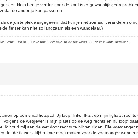
er een klein beetje verder naar de kant is er gewoonlijk geen probleem
n zodat de ander je kan passeren.
g als de juiste plek aangegeven, dat kun je niet zomaar veranderen omd
elde fietser kan niet zo langzaam als een wandelaar.)
5 Cmpct - Whike - Flevo bike, Flevo trike, beide alle wielen 20" en knik-kantel besturing,
en op een smal fietspad. Jij loopt links. Ik zit op mijn ligfiets, rechts 
: "Volgens de wetgever is mijn plaats op de weg rechts en nu loopt daa
. Ik houd mij aan de wet door rechts te blijven rijden. Die voetganger
n dat de fietser altijd ruimte moet maken voor de voetganger wanneer 