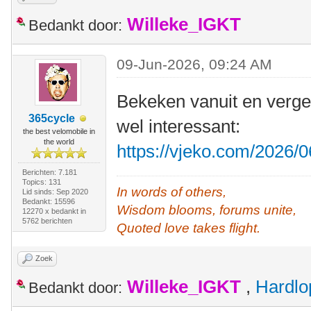
Willeke_IGKT
Bedankt door:
09-Jun-2026, 09:24 AM
Bekeken vanuit en vergel
365cycle
wel interessant:
the best velomobile in
the world
https://vjeko.com/2026/0
Berichten: 7.181
Topics: 131
In words of others,
Lid sinds: Sep 2020
Bedankt: 15596
Wisdom blooms, forums unite,
12270 x bedankt in
5762 berichten
Quoted love takes flight.
Zoek
Willeke_IGKT
,
Hardlo
Bedankt door: