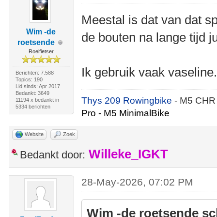
Meestal is dat van dat s
Wim -de
de bouten na lange tijd ju
roetsende
Roeifietser
Ik gebruik vaak vaseline
Berichten: 7.588
Topics: 190
Lid sinds: Apr 2017
Bedankt: 3649
Thys 209 Rowingbike
- M5 CHR
11194 x bedankt in
5334 berichten
Pro - M5 MinimalBike
Website
Zoek
Willeke_IGKT
Bedankt door:
28-May-2026, 07:02 PM
Wim -de roetsende sc