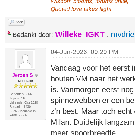
Wisdom blooms, forums unite,
Quoted love takes flight.
Zoek
Willeke_IGKT
,
mvdrie
Bedankt door:
04-Jun-2026, 09:29 PM
Vandaag voor het eerst 
Jeroen S
houten VM naar het werk
Moderator
is. Vanmorgen eerst no
Berichten: 2.643
spinnewebben er een bee
Topics: 16
Lid sinds: Oct 2020
Bedankt: 1430
z'n best. Maar toch echt
5225 x bedankt in
2486 berichten
Milan. Duidelijk langzam
meer spoorbreedte.