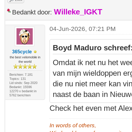
Willeke_IGKT
Bedankt door:
04-Jun-2026, 07:21 PM
Boyd Maduro schreef
365cycle
the best velomobile in
Omdat ik net nu het we
the world
van mijn wieldoppen er
Berichten: 7.181
Topics: 131
die nu niet meer kan vi
Lid sinds: Sep 2020
Bedankt: 15596
12270 x bedankt in
naast de baan in Nieuw
5762 berichten
Check het even met Ale
In words of others,