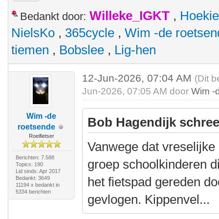
Willeke_IGKT
,
Hoekie
Bedankt door:
NielsKo
,
365cycle
,
Wim -de roetsen
tiemen
,
Bobslee
,
Lig-hen
12-Jun-2026, 07:04 AM
(Dit b
Jun-2026, 07:05 AM door
Wim -
Wim -de
Bob Hagendijk schree
roetsende
Roeifietser
Vanwege dat vreselijke
Berichten: 7.588
groep schoolkinderen 
Topics: 190
Lid sinds: Apr 2017
het fietspad gereden doo
Bedankt: 3649
11194 x bedankt in
5334 berichten
gevlogen. Kippenvel...