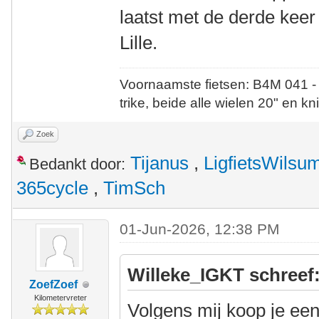
laatst met de derde kee
Lille.
Voornaamste fietsen: B4M 041 -
trike, beide alle wielen 20" en kn
Zoek
Tijanus
,
LigfietsWilsu
Bedankt door:
365cycle
,
TimSch
01-Jun-2026, 12:38 PM
Willeke_IGKT schreef
ZoefZoef
Kilometervreter
Volgens mij koop je een