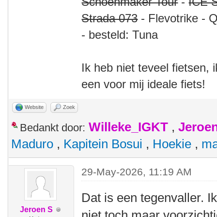
Schoenmaker Tour
-
ICE S
Strada 073
- Flevotrike - 
- besteld: Tuna
Ik heb niet teveel fietsen,
een voor mij ideale fiets!
Website
Zoek
Willeke_IGKT
,
Jeroe
Bedankt door:
Maduro
,
Kapitein Bosui
,
Hoekie
,
ma
29-May-2026, 11:19 AM
Dat is een tegenvaller. I
Jeroen S
niet toch maar voorzicht