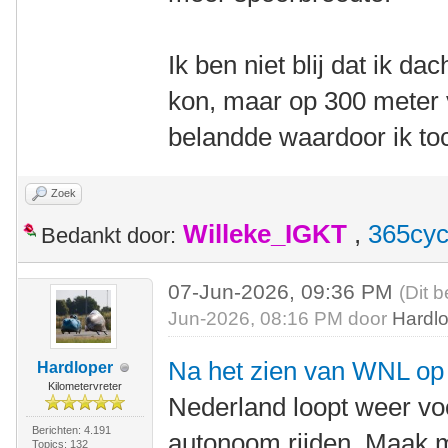
Ik ben niet blij dat ik da
kon, maar op 300 meter v
belandde waardoor ik to
Zoek
Willeke_IGKT
,
365cyc
Bedankt door:
07-Jun-2026, 09:36 PM
(Dit b
Jun-2026, 08:16 PM door
Hardl
Na het zien van WNL op Z
Hardloper
Kilometervreter
Nederland loopt weer voo
Berichten: 4.191
autonoom rijden. Maak m
Topics: 132