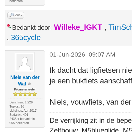
berichten
Zoek
Willeke_IGKT
,
TimSc
Bedankt door:
,
365cycle
01-Jun-2026, 09:07 AM
Ik dacht dat ligfietsen 
Niels van der
je een bukfiets aanschaf
Wal
Kilometervreter
Niels, vouwfiets, van de
Berichten: 1.229
Topics: 16
Lid sinds: Apr 2017
Bedankt: 401
De verrijking zit in de bep
2435 x bedankt in
955 berichten
Zelfbouw, M5blueglide, M5