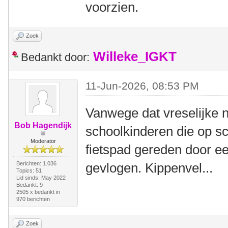
voorzien.
Zoek
Willeke_IGKT
Bedankt door:
11-Jun-2026, 08:53 PM
Vanwege dat vreselijke 
Bob Hagendijk
schoolkinderen die op s
Moderator
fietspad gereden door een
Berichten: 1.036
gevlogen. Kippenvel...
Topics: 51
Lid sinds: May 2022
Bedankt: 9
2505 x bedankt in
970 berichten
Zoek