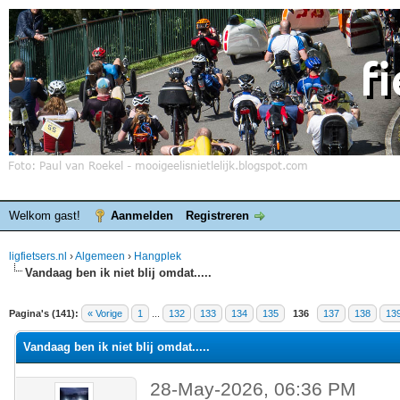
Welkom gast!
Aanmelden
Registreren
ligfietsers.nl
›
Algemeen
›
Hangplek
Vandaag ben ik niet blij omdat.....
elde waardering is 4.4
Pagina's (141):
« Vorige
1
...
132
133
134
135
136
137
138
13
Vandaag ben ik niet blij omdat.....
28-May-2026, 06:36 PM