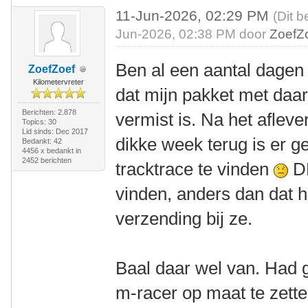
11-Jun-2026, 02:29 PM
(Dit b
Jun-2026, 02:38 PM door
ZoefZ
Ben al een aantal dagen ni
ZoefZoef
Kilometervreter
dat mijn pakket met daar
Berichten: 2.878
vermist is. Na het aflev
Topics: 30
Lid sinds: Dec 2017
dikke week terug is er g
Bedankt: 42
4456 x bedankt in
2452 berichten
tracktrace te vinden
DP
vinden, anders dan dat h
verzending bij ze.
Baal daar wel van. Had
m-racer op maat te zette