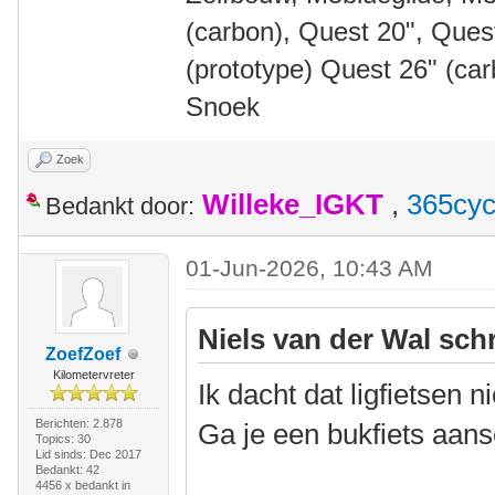
(carbon), Quest 20", Que
(prototype) Quest 26" (ca
Snoek
Zoek
Willeke_IGKT
,
365cyc
Bedankt door:
01-Jun-2026, 10:43 AM
Niels van der Wal sch
ZoefZoef
Kilometervreter
Ik dacht dat ligfietsen 
Berichten: 2.878
Ga je een bukfiets aan
Topics: 30
Lid sinds: Dec 2017
Bedankt: 42
4456 x bedankt in