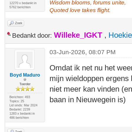
Wisdom blooms, forums unite,
12270 x bedankt in
5762 berichten
Quoted love takes flight.
Zoek
Willeke_IGKT
,
Hoekie
Bedankt door:
03-Jun-2026, 08:07 PM
Omdat ik net nu het wee
Boyd Maduro
mijn wieldoppen ergens 
Toerder
niet meer kan vinden (en
Berichten: 493
baan in Nieuwegein is)
Topics: 25
Lid sinds: Mar 2024
Bedankt: 2239
1283 x bedankt in
486 berichten
Zoek