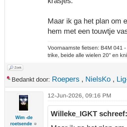
krasjes.
Maar ik ga het plan om e
hem met een touwtje vas
Voornaamste fietsen: B4M 041 -
trike, beide alle wielen 20" en kn
Zoek
Roepers
,
NielsKo
,
Lig
Bedankt door:
12-Jun-2026, 09:16 PM
Willeke_IGKT schreef
Wim -de
roetsende