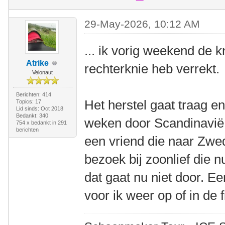
29-May-2026, 10:12 AM
... ik vorig weekend de 
Atrike
rechterknie heb verrekt.
Velonaut
Berichten: 414
Het herstel gaat traag e
Topics: 17
Lid sinds: Oct 2018
Bedankt: 340
weken door Scandinavië 
754 x bedankt in 291
berichten
een vriend die naar Zwe
bezoek bij zoonlief die 
dat gaat nu niet door. E
voor ik weer op of in de f