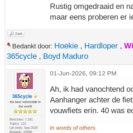
Rustig omgedraaid en na
maar eens proberen er iet
Zoek
Hoekie
,
Hardloper
,
Wi
Bedankt door:
365cycle
,
Boyd Maduro
01-Jun-2026, 09:12 PM
Ah, ik had vanochtend oo
365cycle
Aanhanger achter de fie
the best velomobile in
the world
vouwfiets erin. 40 was 
Berichten: 7.181
Topics: 131
In words of others,
Lid sinds: Sep 2020
Bedankt: 15596