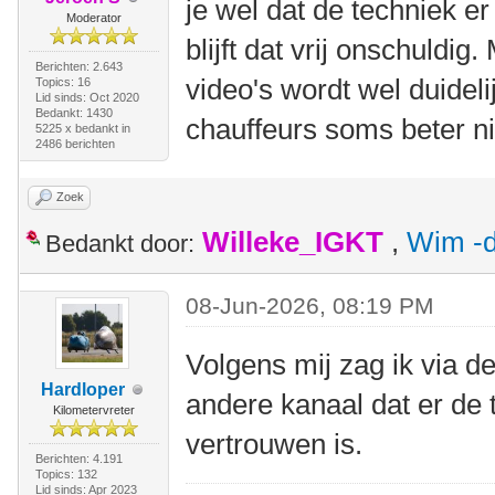
je wel dat de techniek er
Moderator
blijft dat vrij onschuldi
Berichten: 2.643
video's wordt wel duideli
Topics: 16
Lid sinds: Oct 2020
Bedankt: 1430
chauffeurs soms beter ni
5225 x bedankt in
2486 berichten
Zoek
Willeke_IGKT
,
Wim -d
Bedankt door:
08-Jun-2026, 08:19 PM
Volgens mij zag ik via d
Hardloper
andere kanaal dat er de 
Kilometervreter
vertrouwen is.
Berichten: 4.191
Topics: 132
Lid sinds: Apr 2023