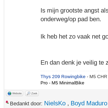
Is mijn grootste angst a
onderweg/op pad ben.
Ik heb het zo vaak net g
En dan denk je veilig te z
Thys 209 Rowingbike
- M5 CHR
Pro - M5 MinimalBike
Website
Zoek
NielsKo
,
Boyd Maduro
Bedankt door: