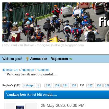
Welkom gast!
Aanmelden
Registreren
ligfietsers.nl
›
Algemeen
›
Hangplek
Vandaag ben ik niet blij omdat.....
elde waardering is 4.4
Pagina's (141):
« Vorige
1
...
132
133
134
135
136
137
138
13
Vandaag ben ik niet blij omdat.....
28-May-2026, 06:36 PM