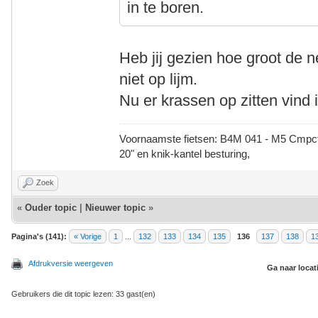
in te boren.
Heb jij gezien hoe groot de 
niet op lijm.
Nu er krassen op zitten vind 
Voornaamste fietsen: B4M 041 - M5 Cmpct -
20" en knik-kantel besturing,
Zoek
«
Ouder topic
|
Nieuwer topic
»
Pagina's (141):
« Vorige
1
...
132
133
134
135
136
137
138
1
Afdrukversie weergeven
Ga naar locat
Gebruikers die dit topic lezen: 33 gast(en)