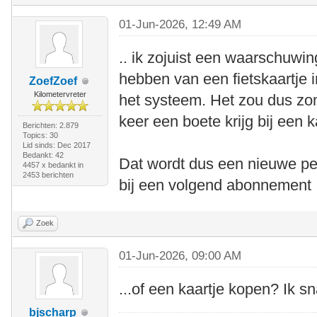
01-Jun-2026, 12:49 AM
.. ik zojuist een waarschuwi
hebben van een fietskaartje in
ZoefZoef
Kilometervreter
het systeem. Het zou dus zo
keer een boete krijg bij een k
Berichten: 2.879
Topics: 30
Lid sinds: Dec 2017
Bedankt: 42
Dat wordt dus een nieuwe pe
4457 x bedankt in
2453 berichten
bij een volgend abonnement 
Zoek
01-Jun-2026, 09:00 AM
...of een kaartje kopen? Ik s
bjscharp