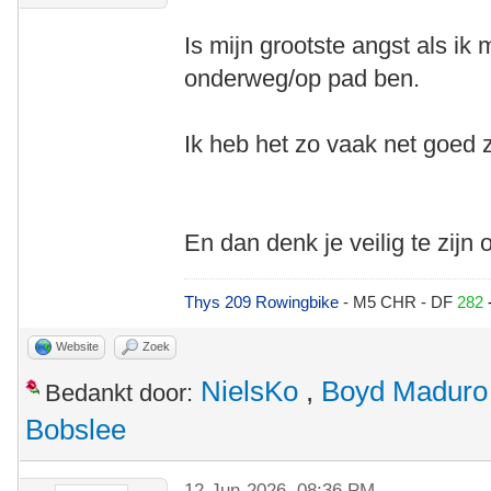
Is mijn grootste angst als ik
onderweg/op pad ben.
Ik heb het zo vaak net goed 
En dan denk je veilig te zijn 
Thys 209 Rowingbike
- M5 CHR - DF
282
Website
Zoek
NielsKo
,
Boyd Maduro
Bedankt door:
Bobslee
12-Jun-2026, 08:36 PM