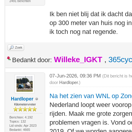
2491 berichten
Ik ben niet blij dat ik dacht 
op 300 meter van huis nog in
ik toch nog nat regende.
Zoek
Willeke_IGKT
,
365cyc
Bedankt door:
07-Jun-2026, 09:36 PM
(Dit bericht is
door
Hardloper
.)
Na het zien van WNL op Zonda
Hardloper
Nederland loopt weer voorop
Kilometervreter
rijden. Maak me grote zorgen
Berichten: 4.192
problemen vragen is. Vond o
Topics: 132
Lid sinds: Apr 2023
2019. Of we worden aangered
Bedankt: 4665