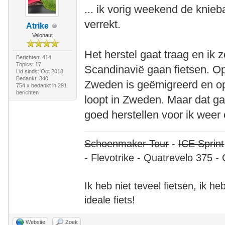
... ik vorig weekend de knie
verrekt.
Atrike
Velonaut
Het herstel gaat traag en ik
Berichten: 414
Topics: 17
Scandinavië gaan fietsen. Op
Lid sinds: Oct 2018
Bedankt: 340
Zweden is geëmigreerd en op 
754 x bedankt in 291
berichten
loopt in Zweden. Maar dat ga
goed herstellen voor ik weer o
Schoenmaker Tour
-
ICE Sprint
- Flevotrike - Quatrevelo 375 - 
Ik heb niet teveel fietsen, ik h
ideale fiets!
Website
Zoek