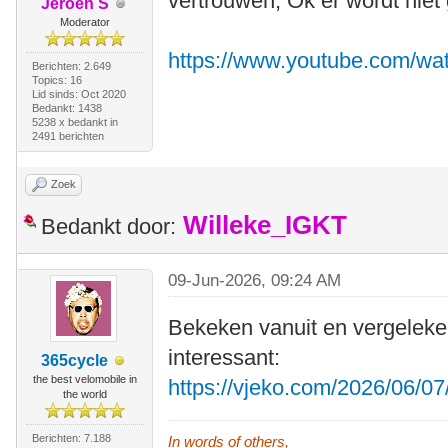
vertrouwen; Ok er wordt niet 
Jeroen S
Moderator
https://www.youtube.com/w
Berichten: 2.649
Topics: 16
Lid sinds: Oct 2020
Bedankt: 1438
5238 x bedankt in
2491 berichten
Zoek
Willeke_IGKT
Bedankt door:
09-Jun-2026, 09:24 AM
Bekeken vanuit en vergeleken
interessant:
365cycle
the best velomobile in
https://vjeko.com/2026/06/07
the world
Berichten: 7.188
In words of others,