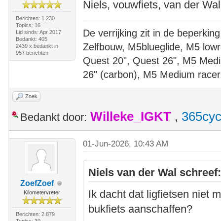
Niels, vouwfiets, van der Wal
Berichten: 1.230
Topics: 16
De verrijking zit in de beperking
Lid sinds: Apr 2017
Bedankt: 405
Zelfbouw, M5blueglide, M5 lowr
2439 x bedankt in
957 berichten
Quest 20", Quest 26", M5 Medi
26" (carbon), M5 Medium racer
Zoek
Willeke_IGKT
,
365cyc
Bedankt door:
01-Jun-2026, 10:43 AM
Niels van der Wal schreef
ZoefZoef
Ik dacht dat ligfietsen niet
Kilometervreter
bukfiets aanschaffen?
Berichten: 2.879