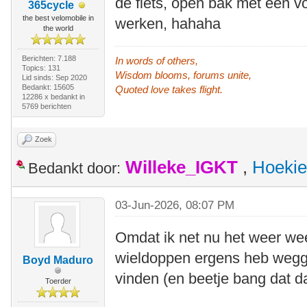
de fiets, open bak met een v
365cycle
the best velomobile in
werken, hahaha
the world
Berichten: 7.188
In words of others,
Topics: 131
Wisdom blooms, forums unite,
Lid sinds: Sep 2020
Bedankt: 15605
Quoted love takes flight.
12286 x bedankt in
5769 berichten
Zoek
Willeke_IGKT
,
Hoekie
Bedankt door:
03-Jun-2026, 08:07 PM
Omdat ik net nu het weer wee
wieldoppen ergens heb wegge
Boyd Maduro
vinden (en beetje bang dat d
Toerder