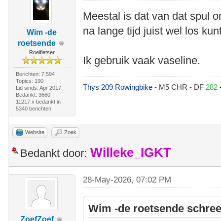
Meestal is dat van dat spul 
na lange tijd juist wel los kunt
Wim -de
roetsende
Roeifietser
Ik gebruik vaak vaseline.
Berichten: 7.594
Topics: 190
Thys 209 Rowingbike
- M5 CHR - DF
282
Lid sinds: Apr 2017
Bedankt: 3660
11217 x bedankt in
5340 berichten
Website
Zoek
Willeke_IGKT
Bedankt door:
28-May-2026, 07:02 PM
Wim -de roetsende schree
ZoefZoef