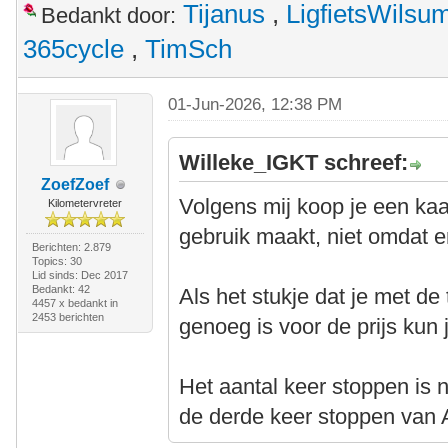
Tijanus
,
LigfietsWilsu
Bedankt door:
365cycle
,
TimSch
01-Jun-2026, 12:38 PM
Willeke_IGKT schreef:
ZoefZoef
Volgens mij koop je een kaa
Kilometervreter
gebruik maakt, niet omdat e
Berichten: 2.879
Topics: 30
Lid sinds: Dec 2017
Bedankt: 42
Als het stukje dat je met de
4457 x bedankt in
2453 berichten
genoeg is voor de prijs kun j
Het aantal keer stoppen is n
de derde keer stoppen van A