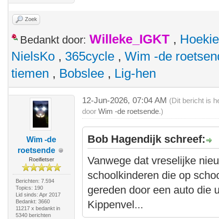
Zoek
Willeke_IGKT
,
Hoekie
Bedankt door:
NielsKo
,
365cycle
,
Wim -de roetsen
tiemen
,
Bobslee
,
Lig-hen
12-Jun-2026, 07:04 AM
(Dit bericht is
door
Wim -de roetsende
.)
Bob Hagendijk schreef:
Wim -de
roetsende
Vanwege dat vreselijke nie
Roeifietser
schoolkinderen die op scho
Berichten: 7.594
gereden door een auto die u
Topics: 190
Lid sinds: Apr 2017
Bedankt: 3660
Kippenvel...
11217 x bedankt in
5340 berichten