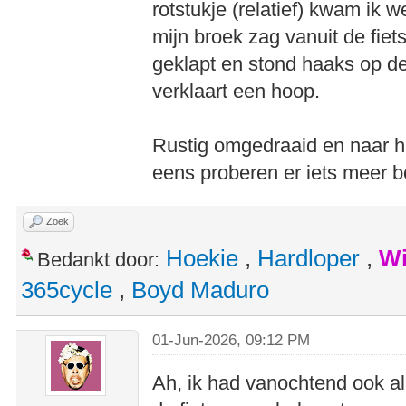
rotstukje (relatief) kwam ik w
mijn broek zag vanuit de fie
geklapt en stond haaks op de
verklaart een hoop.
Rustig omgedraaid en naar h
eens proberen er iets meer bol
Zoek
Hoekie
,
Hardloper
,
Wi
Bedankt door:
365cycle
,
Boyd Maduro
01-Jun-2026, 09:12 PM
Ah, ik had vanochtend ook a