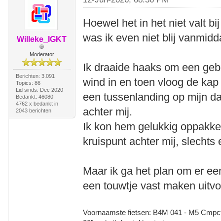
Hoewel het in het niet valt bi
was ik even niet blij vanmidd
Willeke_IGKT
Moderator
Ik draaide haaks om een gebo
Berichten: 3.091
wind in en toen vloog de ka
Topics: 86
Lid sinds: Dec 2020
een tussenlanding op mijn d
Bedankt: 46080
4762 x bedankt in
achter mij.
2043 berichten
Ik kon hem gelukkig oppakke
kruispunt achter mij, slechts 
Maar ik ga het plan om er e
een touwtje vast maken uitvo
Voornaamste fietsen: B4M 041 - M5 Cmpct -