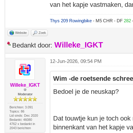
van het kapje vastmaken, dan
Thys 209 Rowingbike
- M5 CHR - DF
282
Website
Zoek
Willeke_IGKT
Bedankt door:
12-Jun-2026, 09:54 PM
Wim -de roetsende schree
Willeke_IGKT
Bedoel je de neuskap?
Moderator
Berichten: 3.091
Topics: 86
Lid sinds: Dec 2020
Dat touwtje kun je toch ook 
Bedankt: 46080
4762 x bedankt in
binnenkant van het kapje va
2043 berichten