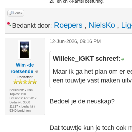
20" en knik-kantel besturing,
Zoek
Roepers
,
NielsKo
,
Lig
Bedankt door:
12-Jun-2026, 09:16 PM
Willeke_IGKT schreef:
Wim -de
Maar ik ga het plan om er 
roetsende
Roeifietser
een touwtje vast maken uit
Berichten: 7.594
Topics: 190
Lid sinds: Apr 2017
Bedoel je de neuskap?
Bedankt: 3660
11217 x bedankt in
5340 berichten
Dat touwtje kun je toch ook 