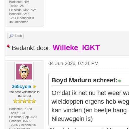
Berichten: 493
Topics: 25
Lid sinds: Mar 2024
Bedankt: 2243
1284 x bedankt in
486 berichten
Zoek
Willeke_IGKT
Bedankt door:
04-Jun-2026, 07:21 PM
Boyd Maduro schreef:
365cycle
Omdat ik net nu het weer we
the best velomobile in
the world
wieldoppen ergens heb wegg
kan vinden (en beetje bang 
Berichten: 7.188
Topics: 131
Lid sinds: Sep 2020
Nieuwegein is)
Bedankt: 15605
12286 x bedankt in