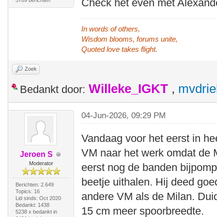
Check het even met Alexand
5769 berichten
In words of others,
Wisdom blooms, forums unite,
Quoted love takes flight.
Zoek
Willeke_IGKT
,
mvdrie
Bedankt door:
04-Jun-2026, 09:29 PM
Vandaag voor het eerst in h
VM naar het werk omdat de M
Jeroen S
Moderator
eerst nog de banden bijpom
beetje uithalen. Hij deed goe
Berichten: 2.649
Topics: 16
andere VM als de Milan. Duid
Lid sinds: Oct 2020
Bedankt: 1438
15 cm meer spoorbreedte.
5238 x bedankt in