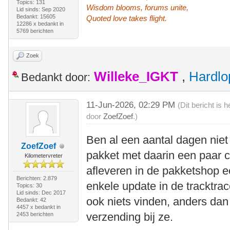
Topics: 131
Wisdom blooms, forums unite,
Lid sinds: Sep 2020
Bedankt: 15605
Quoted love takes flight.
12286 x bedankt in
5769 berichten
Zoek
Willeke_IGKT
,
Hardlo
Bedankt door:
11-Jun-2026, 02:29 PM
(Dit bericht is
door
ZoefZoef
.)
Ben al een aantal dagen niet b
ZoefZoef
pakket met daarin een paar cr
Kilometervreter
afleveren in de pakketshop e
Berichten: 2.879
enkele update in de tracktra
Topics: 30
Lid sinds: Dec 2017
ook niets vinden, anders dan 
Bedankt: 42
4457 x bedankt in
verzending bij ze.
2453 berichten