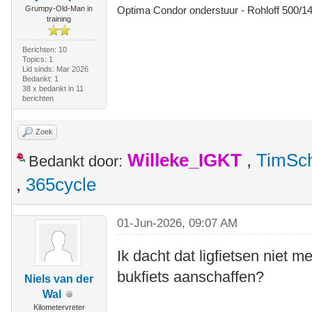
Grumpy-Old-Man in
Optima Condor onderstuur - Rohloff 500/
training
Berichten: 10
Topics: 1
Lid sinds: Mar 2026
Bedankt: 1
38 x bedankt in 11
berichten
Zoek
Willeke_IGKT
,
TimSc
Bedankt door:
,
365cycle
01-Jun-2026, 09:07 AM
Ik dacht dat ligfietsen niet 
bukfiets aanschaffen?
Niels van der
Wal
Kilometervreter