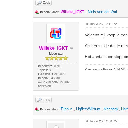
Zoek
Willeke_IGKT
,
Niels van der Wal
Bedankt door:
01-Jun-2026, 12:11 PM
Volgens mij koop je een
Als het stukje dat je me
Willeke_IGKT
Moderator
Het aantal keer stoppen
Berichten: 3.091
Voornaamste fietsen: B4M 041 - M
Topics: 86
Lid sinds: Dec 2020
Bedankt: 46080
4762 x bedankt in 2043
berichten
Zoek
Tijanus
,
LigfietsWilsum
,
bjscharp
,
Har
Bedankt door:
01-Jun-2026, 12:38 PM