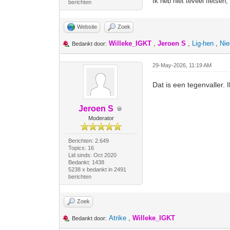
Ik heb niet teveel fietsen
berichten
Website
Zoek
Willeke_IGKT
,
Jeroen S
,
Lig-hen
,
Nie
Bedankt door:
29-May-2026, 11:19 AM
Dat is een tegenvaller. 
Jeroen S
Moderator
Berichten: 2.649
Topics: 16
Lid sinds: Oct 2020
Bedankt: 1438
5238 x bedankt in 2491
berichten
Zoek
Atrike
,
Willeke_IGKT
Bedankt door: