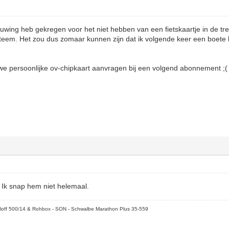
huwing heb gekregen voor het niet hebben van een fietskaartje in de trei
steem. Het zou dus zomaar kunnen zijn dat ik volgende keer een boete k
we persoonlijke ov-chipkaart aanvragen bij een volgend abonnement ;(
? Ik snap hem niet helemaal.
loff 500/14 & Rohbox - SON - Schwalbe Marathon Plus 35-559