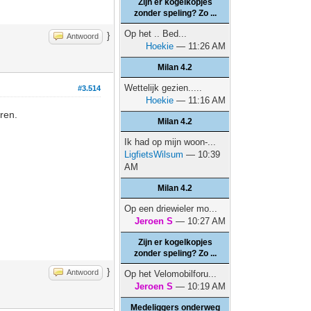
Zijn er kogelkopjes
zonder speling? Zo ...
Op het .. Bed...
}
Antwoord
Hoekie
— 11:26 AM
Milan 4.2
Wettelijk gezien.....
#3.514
Hoekie
— 11:16 AM
eren.
Milan 4.2
Ik had op mijn woon-...
LigfietsWilsum
— 10:39
AM
Milan 4.2
Op een driewieler mo...
Jeroen S
— 10:27 AM
Zijn er kogelkopjes
zonder speling? Zo ...
}
Antwoord
Op het Velomobilforu...
Jeroen S
— 10:19 AM
Medeliggers onderweg