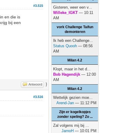
#3.515
Gisteren, weer een v...
Willeke_IGKT
— 10:11
n en die is
AM
rijg bij een
vork Challenge Taifun
demonteren
Ik heb een Challenge...
Status Quooh
— 08:56
AM
Milan 4.2
Klopt, maar in het d...
Bob Hagendijk
— 12:00
AM
}
Antwoord
Milan 4.2
#3.516
Wettelijk gezien moe...
Arend-Jan
— 11:12 PM
Zijn er kogelkopjes
zonder speling? Zo ...
Zal volgens mij bij ...
JarnoH
— 10:01 PM