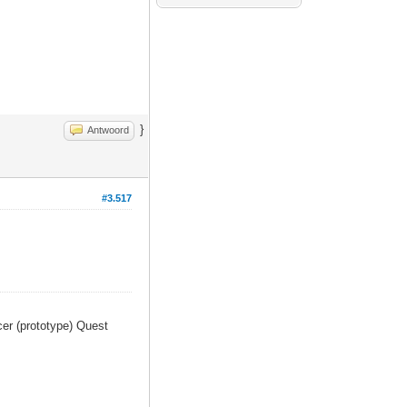
}
Antwoord
#3.517
er (prototype) Quest