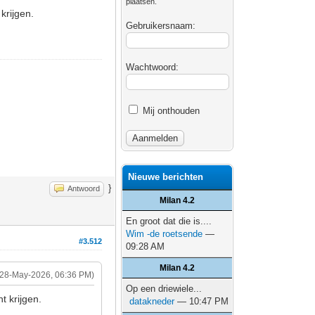
plaatsen.
krijgen.
Gebruikersnaam:
Wachtwoord:
Mij onthouden
Nieuwe berichten
}
Antwoord
Milan 4.2
En groot dat die is....
Wim -de roetsende
—
#3.512
09:28 AM
Milan 4.2
(28-May-2026, 06:36 PM)
Op een driewiele...
t krijgen.
datakneder
— 10:47 PM