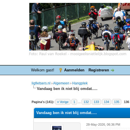
Welkom gast!
Aanmelden
Registreren
ligfietsers.nl
›
Algemeen
›
Hangplek
Vandaag ben ik niet blij omdat.....
5 stemmen - gemiddelde waardering is 4.4
1
2
3
4
5
Pagina's (141):
« Vorige
1
...
132
133
134
135
136
Vandaag ben ik niet blij omdat.....
28-May-2026, 06:36 PM