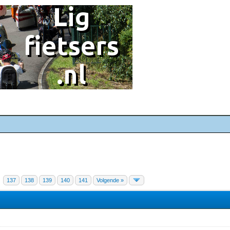
137
138
139
140
141
Volgende »