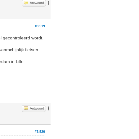
}
Antwoord
#3.519
l gecontroleerd wordt.
aarschijnlijk fietsen.
dam in Lille.
}
Antwoord
#3.520