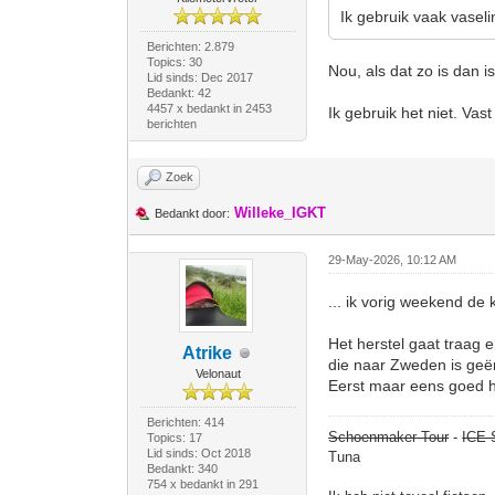
Ik gebruik vaak vaseli
Berichten: 2.879
Topics: 30
Nou, als dat zo is dan i
Lid sinds: Dec 2017
Bedankt: 42
4457 x bedankt in 2453
Ik gebruik het niet. Vast
berichten
Zoek
Willeke_IGKT
Bedankt door:
29-May-2026, 10:12 AM
... ik vorig weekend de
Het herstel gaat traag 
Atrike
die naar Zweden is geëm
Velonaut
Eerst maar eens goed her
Berichten: 414
Schoenmaker Tour
-
ICE 
Topics: 17
Lid sinds: Oct 2018
Tuna
Bedankt: 340
754 x bedankt in 291