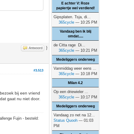
E achter V: Roze
papiertje wel verdiend!
Gipsplaten. Tsja, di...
365cycle
— 10:25 PM
Vandaag ben ik blij
omdat.....
de Citta rage Di...
}
Antwoord
365cycle
— 10:21 PM
Medeliggers onderweg
Vanmiddag weer eens ...
#3.513
365cycle
— 10:18 PM
Milan 4.2
Op een driewieler ...
bezoek bij een vriend
365cycle
— 10:17 PM
dat gaat nu niet door.
Medeliggers onderweg
Vandaag zo net na 12...
allenge Fujin - besteld:
Status Quooh
— 01:03
PM