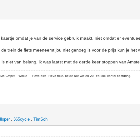
 kaartje omdat je van de service gebruik maakt, niet omdat er eventuee
t de trein de fiets meeneemt jou niet genoeg is voor de prijs kun je het w
 is niet van belang, ik was laatst met de derde keer stoppen van Amster
5 Cmpct - Whike - Flevo bike, Flevo trike, beide alle wielen 20" en knik-kantel besturing,
dloper
,
365cycle
,
TimSch