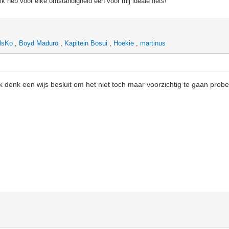
, ik heb voor elke omstandigheid een voor mij ideale fiets!
lsKo
,
Boyd Maduro
,
Kapitein Bosui
,
Hoekie
,
martinus
Ik denk een wijs besluit om het niet toch maar voorzichtig te gaan prob