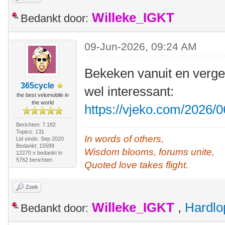
Willeke_IGKT
Bedankt door:
09-Jun-2026, 09:24 AM
Bekeken vanuit en vergel
365cycle
wel interessant:
the best velomobile in
the world
https://vjeko.com/2026/0
Berichten: 7.182
Topics: 131
In words of others,
Lid sinds: Sep 2020
Bedankt: 15599
Wisdom blooms, forums unite,
12270 x bedankt in
5762 berichten
Quoted love takes flight.
Zoek
Willeke_IGKT
,
Hardlo
Bedankt door: