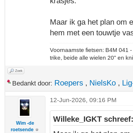
krasjes.
Maar ik ga het plan om e
hem met een touwtje vas
Voornaamste fietsen: B4M 041 -
trike, beide alle wielen 20" en kn
Zoek
Roepers
,
NielsKo
,
Lig
Bedankt door:
12-Jun-2026, 09:16 PM
Willeke_IGKT schreef
Wim -de
roetsende