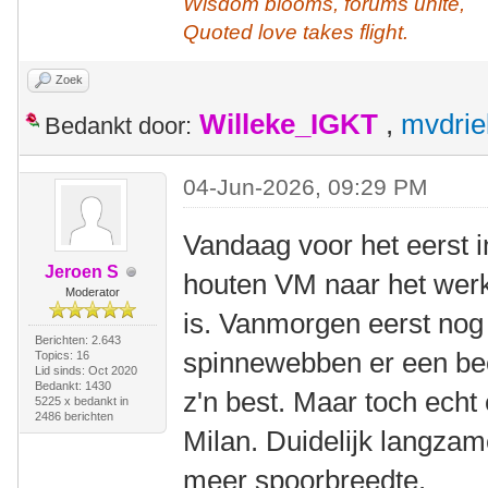
Wisdom blooms, forums unite,
Quoted love takes flight.
Zoek
Willeke_IGKT
,
mvdrie
Bedankt door:
04-Jun-2026, 09:29 PM
Vandaag voor het eerst 
Jeroen S
houten VM naar het werk
Moderator
is. Vanmorgen eerst no
Berichten: 2.643
spinnewebben er een bee
Topics: 16
Lid sinds: Oct 2020
Bedankt: 1430
z'n best. Maar toch echt
5225 x bedankt in
2486 berichten
Milan. Duidelijk langzam
meer spoorbreedte.