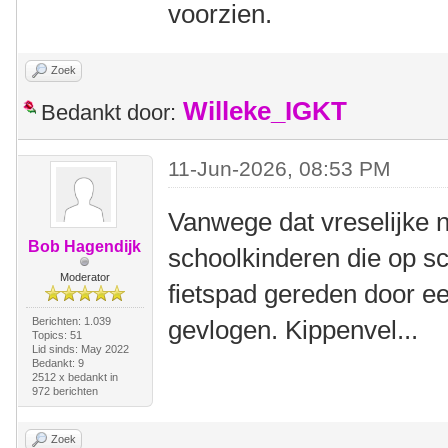
voorzien.
Zoek
Willeke_IGKT
Bedankt door:
11-Jun-2026, 08:53 PM
Vanwege dat vreselijke 
Bob Hagendijk
schoolkinderen die op s
Moderator
fietspad gereden door een
Berichten: 1.039
gevlogen. Kippenvel...
Topics: 51
Lid sinds: May 2022
Bedankt: 9
2512 x bedankt in
972 berichten
Zoek