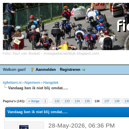
Welkom gast!
Aanmelden
Registreren
ligfietsers.nl
›
Algemeen
›
Hangplek
Vandaag ben ik niet blij omdat.....
elde waardering is 4.4
Pagina's (141):
« Vorige
1
...
132
133
134
135
136
137
138
13
Vandaag ben ik niet blij omdat.....
28-May-2026, 06:36 PM