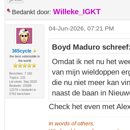
Willeke_IGKT
Bedankt door:
04-Jun-2026, 07:21 PM
Boyd Maduro schreef
365cycle
the best velomobile in
Omdat ik net nu het we
the world
van mijn wieldoppen er
Berichten: 7.182
Topics: 131
die nu niet meer kan vi
Lid sinds: Sep 2020
Bedankt: 15599
12270 x bedankt in
naast de baan in Nieuw
5762 berichten
Check het even met Ale
In words of others,