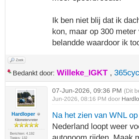
Ik ben niet blij dat ik da
kon, maar op 300 meter v
belandde waardoor ik to
Zoek
Willeke_IGKT
,
365cyc
Bedankt door:
07-Jun-2026, 09:36 PM
(Dit b
Jun-2026, 08:16 PM door
Hardl
Na het zien van WNL op Z
Hardloper
Kilometervreter
Nederland loopt weer voo
Berichten: 4.192
autonoom rijden. Maak m
Topics: 132