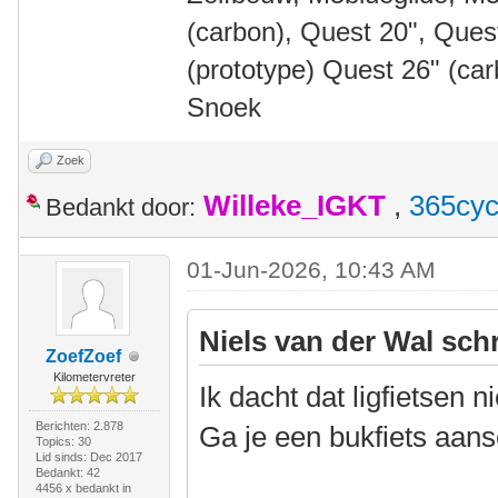
(carbon), Quest 20", Que
(prototype) Quest 26" (ca
Snoek
Zoek
Willeke_IGKT
,
365cyc
Bedankt door:
01-Jun-2026, 10:43 AM
Niels van der Wal sch
ZoefZoef
Kilometervreter
Ik dacht dat ligfietsen 
Berichten: 2.878
Ga je een bukfiets aan
Topics: 30
Lid sinds: Dec 2017
Bedankt: 42
4456 x bedankt in