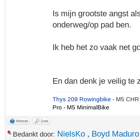
Is mijn grootste angst a
onderweg/op pad ben.
Ik heb het zo vaak net g
En dan denk je veilig te z
Thys 209 Rowingbike
- M5 CHR
Pro - M5 MinimalBike
Website
Zoek
NielsKo
,
Boyd Maduro
Bedankt door: