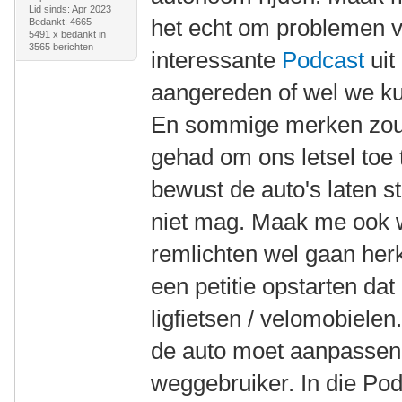
Lid sinds: Apr 2023
het echt om problemen v
Bedankt: 4665
5491 x bedankt in
3565 berichten
interessante
Podcast
uit
aangereden of wel we ku
En sommige merken zoud
gehad om ons letsel toe 
bewust de auto's laten s
niet mag. Maak me ook w
remlichten wel gaan he
een petitie opstarten da
ligfietsen / velomobielen
de auto moet aanpassen
weggebruiker. In die Po