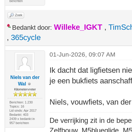
berichten
Zoek
Willeke_IGKT
,
TimSc
Bedankt door:
,
365cycle
01-Jun-2026, 09:07 AM
Ik dacht dat ligfietsen 
Niels van der
je een bukfiets aanschaf
Wal
Kilometervreter
Niels, vouwfiets, van de
Berichten: 1.230
Topics: 16
Lid sinds: Apr 2017
Bedankt: 403
De verrijking zit in de bep
2439 x bedankt in
957 berichten
Zelfbouw, M5blueglide, M5