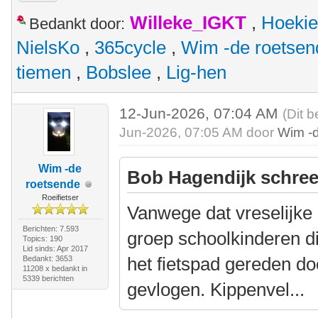
Willeke_IGKT
,
Hoekie
Bedankt door:
NielsKo
,
365cycle
,
Wim -de roetsen
tiemen
,
Bobslee
,
Lig-hen
12-Jun-2026, 07:04 AM
(Dit b
Jun-2026, 07:05 AM door
Wim -
Wim -de
Bob Hagendijk schree
roetsende
Roeifietser
Vanwege dat vreselijke
Berichten: 7.593
groep schoolkinderen 
Topics: 190
Lid sinds: Apr 2017
het fietspad gereden doo
Bedankt: 3653
11208 x bedankt in
5339 berichten
gevlogen. Kippenvel...