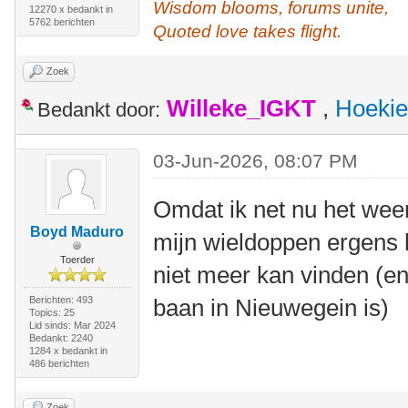
Wisdom blooms, forums unite,
12270 x bedankt in
5762 berichten
Quoted love takes flight.
Zoek
Willeke_IGKT
,
Hoekie
Bedankt door:
03-Jun-2026, 08:07 PM
Omdat ik net nu het wee
Boyd Maduro
mijn wieldoppen ergens 
Toerder
niet meer kan vinden (en
Berichten: 493
baan in Nieuwegein is)
Topics: 25
Lid sinds: Mar 2024
Bedankt: 2240
1284 x bedankt in
486 berichten
Zoek