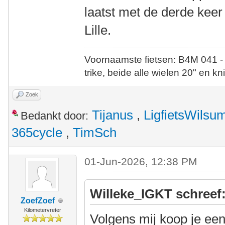
laatst met de derde kee
Lille.
Voornaamste fietsen: B4M 041 -
trike, beide alle wielen 20" en kn
Zoek
Tijanus
,
LigfietsWilsu
Bedankt door:
365cycle
,
TimSch
01-Jun-2026, 12:38 PM
Willeke_IGKT schreef
ZoefZoef
Kilometervreter
Volgens mij koop je een