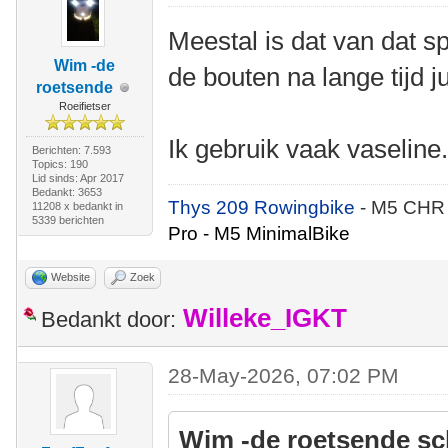
Meestal is dat van dat s
Wim -de
de bouten na lange tijd ju
roetsende
Roeifietser
Ik gebruik vaak vaseline
Berichten: 7.593
Topics: 190
Lid sinds: Apr 2017
Bedankt: 3653
Thys 209 Rowingbike
- M5 CHR
11208 x bedankt in
5339 berichten
Pro - M5 MinimalBike
Website
Zoek
Willeke_IGKT
Bedankt door:
28-May-2026, 07:02 PM
Wim -de roetsende sc