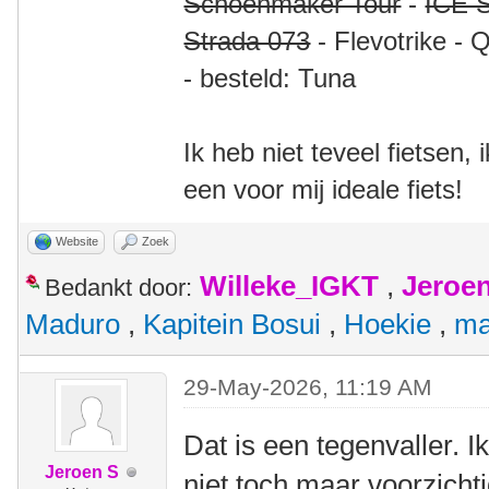
Schoenmaker Tour
-
ICE S
Strada 073
- Flevotrike - 
- besteld: Tuna
Ik heb niet teveel fietsen,
een voor mij ideale fiets!
Website
Zoek
Willeke_IGKT
,
Jeroe
Bedankt door:
Maduro
,
Kapitein Bosui
,
Hoekie
,
ma
29-May-2026, 11:19 AM
Dat is een tegenvaller. I
Jeroen S
niet toch maar voorzicht