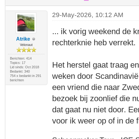
29-May-2026, 10:12 AM
... ik vorig weekend de 
Atrike
rechterknie heb verrekt.
Velonaut
Berichten: 414
Het herstel gaat traag e
Topics: 17
Lid sinds: Oct 2018
Bedankt: 340
weken door Scandinavië 
754 x bedankt in 291
berichten
een vriend die naar Zwe
bezoek bij zoonlief die 
dat gaat nu niet door. E
voor ik weer op of in de f