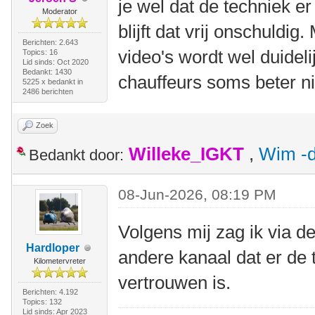
je wel dat de techniek er
Moderator
blijft dat vrij onschuldi
Berichten: 2.643
video's wordt wel duideli
Topics: 16
Lid sinds: Oct 2020
Bedankt: 1430
chauffeurs soms beter ni
5225 x bedankt in
2486 berichten
Zoek
Willeke_IGKT
,
Wim -d
Bedankt door:
08-Jun-2026, 08:19 PM
Volgens mij zag ik via d
Hardloper
andere kanaal dat er de 
Kilometervreter
vertrouwen is.
Berichten: 4.192
Topics: 132
Lid sinds: Apr 2023