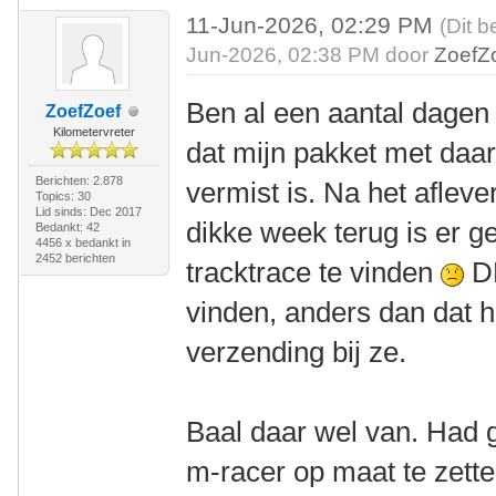
11-Jun-2026, 02:29 PM
(Dit b
Jun-2026, 02:38 PM door
ZoefZ
Ben al een aantal dagen ni
ZoefZoef
Kilometervreter
dat mijn pakket met daar
Berichten: 2.878
vermist is. Na het aflev
Topics: 30
Lid sinds: Dec 2017
dikke week terug is er g
Bedankt: 42
4456 x bedankt in
2452 berichten
tracktrace te vinden
DP
vinden, anders dan dat h
verzending bij ze.
Baal daar wel van. Had
m-racer op maat te zette