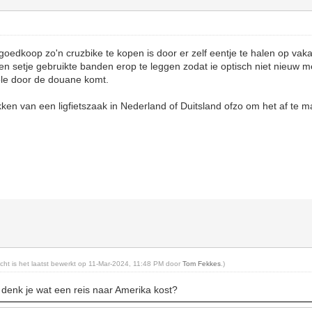
oedkoop zo'n cruzbike te kopen is door er zelf eentje te halen op vaka
 een setje gebruikte banden erop te leggen zodat ie optisch niet nieuw m
ole door de douane komt.
kken van een ligfietszaak in Nederland of Duitsland ofzo om het af te
richt is het laatst bewerkt op 11-Mar-2024, 11:48 PM door
Tom Fekkes
.)
 denk je wat een reis naar Amerika kost?