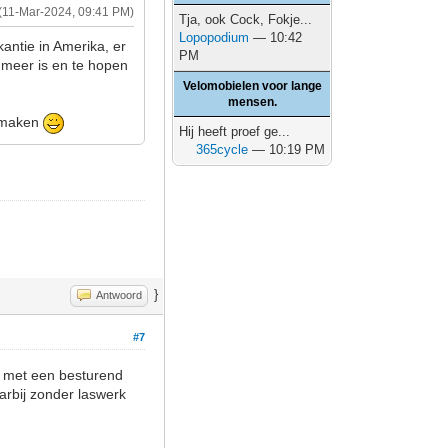
(11-Mar-2024, 09:41 PM)
Tja, ook Cock, Fokje...
Lopopodium
— 10:42
antie in Amerika, er
PM
w meer is en te hopen
Velomobielen voor lange
mensen.
e maken
Hij heeft proef ge...
365cycle
— 10:19 PM
}
Antwoord
#7
en met een besturend
aarbij zonder laswerk