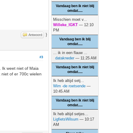
Vandaag ben ik niet blij
omdat.....
Misschien moet v...
Willeke_IGKT
— 12:10
PM
}
Antwoord
Vandaag ben ik blij
omdat.....
... ik in een flauw ...
#3
datakneder
— 11:25 AM
Vandaag ben ik niet blij
 Ik weet niet of Maia
omdat.....
 niet of er 700c wielen
Ik heb altijd setj...
Wim -de roetsende
—
10:45 AM
Vandaag ben ik niet blij
omdat.....
Ik heb altijd setjes...
LigfietsWilsum
— 10:17
AM