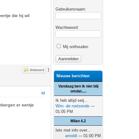
Gebruikersnaam:
ntje die hij wil
Wachtwoord:
Mij onthouden
}
Antwoord
Nieuwe berichten
Vandaag ben ik niet blij
omdat.....
#2
Ik heb altijd setj...
nbergen er eentje
Wim -de roetsende
—
01:05 PM
Milan 4.2
Iets met info over...
arnoldl
— 01:00 PM