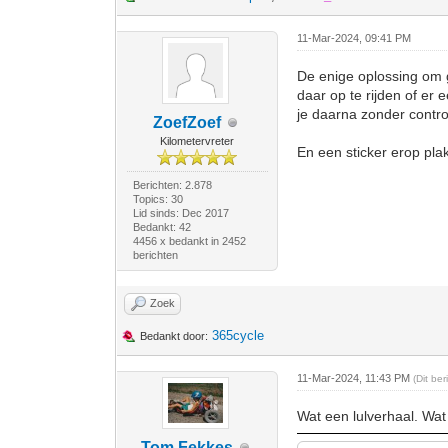
11-Mar-2024, 09:41 PM
De enige oplossing om g
daar op te rijden of er
je daarna zonder contr
ZoefZoef
Kilometervreter
En een sticker erop pla
Berichten: 2.878
Topics: 30
Lid sinds: Dec 2017
Bedankt: 42
4456 x bedankt in 2452
berichten
Zoek
365cycle
Bedankt door:
11-Mar-2024, 11:43 PM
(Dit be
Wat een lulverhaal. Wat
Tom Fekkes