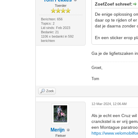
ZoefZoef schreef:
Toerder
De enige oplossing om
Berichten: 656
daar op te rijden of e
Topics: 2
dat je daarna zonder 
Lid sinds: Feb 2023
Bedankt: 21
1106 x bedankt in 592
En een sticker erop p
berichten
Ga je de ligfietszaken 
Groet,
Tom
Zoek
12-Mar-2024, 12:06 AM
Als je echt een Cruz wi
cranckstel is er vrij ge
een Montague paratroop
Merijn
https://www.velomobilf
Fietser