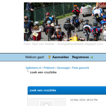
Welkom gast!
Aanmelden
Registreren
ligfietsers.nl
›
Prikbord
›
Gevraagd
›
Fiets gezocht
zoek een cruzbike
0 stemmen - gemiddelde waardering is 0
1
2
3
4
5
zoek een cruzbike
10-Mar-2024, 08:54 PM