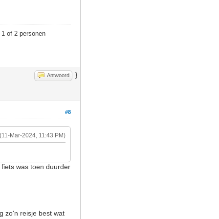
 1 of 2 personen
}
Antwoord
#8
(11-Mar-2024, 11:43 PM)
fiets was toen duurder
g zo'n reisje best wat