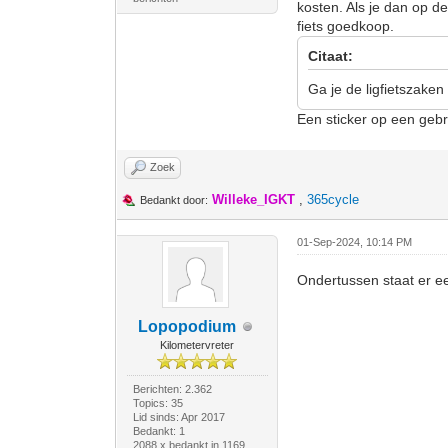
kosten. Als je dan op 
fiets goedkoop.
Citaat:
Ga je de ligfietszake
Een sticker op een gebr
Zoek
Willeke_IGKT
,
365cycle
Bedankt door:
01-Sep-2024, 10:14 PM
Ondertussen staat er e
Lopopodium
Kilometervreter
Berichten: 2.362
Topics: 35
Lid sinds: Apr 2017
Bedankt: 1
2088 x bedankt in 1169