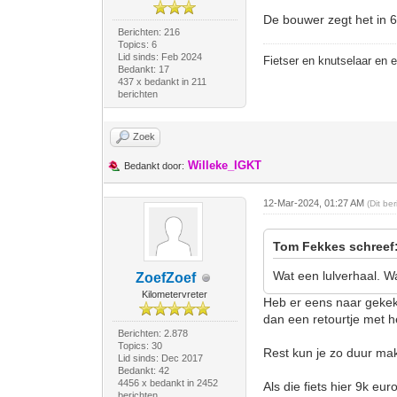
De bouwer zegt het in 
Berichten: 216
Topics: 6
Lid sinds: Feb 2024
Fietser en knutselaar en 
Bedankt: 17
437 x bedankt in 211
berichten
Zoek
Willeke_IGKT
Bedankt door:
12-Mar-2024, 01:27 AM
(Dit be
Tom Fekkes schreef
Wat een lulverhaal. W
ZoefZoef
Kilometervreter
Heb er eens naar gekek
dan een retourtje met h
Berichten: 2.878
Topics: 30
Rest kun je zo duur make
Lid sinds: Dec 2017
Bedankt: 42
4456 x bedankt in 2452
Als die fiets hier 9k eu
berichten