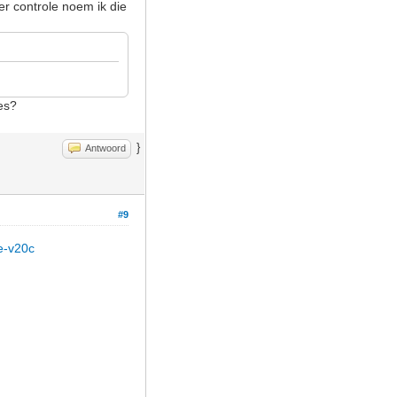
r controle noem ik die
es?
}
Antwoord
#9
ke-v20c