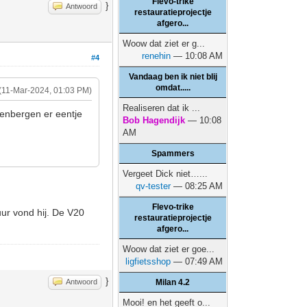
Flevo-trike
}
Antwoord
restauratieprojectje
afgero...
Woow dat ziet er g...
renehin
— 10:08 AM
#4
Vandaag ben ik niet blij
omdat.....
(11-Mar-2024, 01:03 PM)
Realiseren dat ik ...
venbergen er eentje
Bob Hagendijk
— 10:08
AM
Spammers
Vergeet Dick niet…...
qv-tester
— 08:25 AM
Flevo-trike
ur vond hij. De V20
restauratieprojectje
afgero...
Woow dat ziet er goe...
ligfietsshop
— 07:49 AM
}
Antwoord
Milan 4.2
Mooi! en het geeft o...