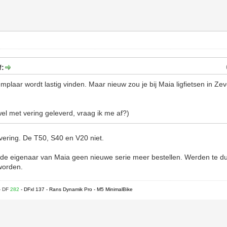
f:
laar wordt lastig vinden. Maar nieuw zou je bij Maia ligfietsen in Ze
l met vering geleverd, vraag ik me af?)
vering. De T50, S40 en V20 niet.
g de eigenaar van Maia geen nieuwe serie meer bestellen. Werden te du
worden.
- DF
282
- DFxl 137 - Rans Dynamik Pro - M5 MinimalBike