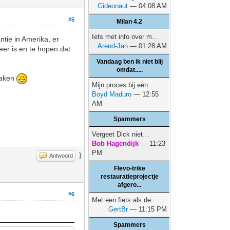
Gideonaut
— 04:08 AM
#5
Milan 4.2
Iets met info over m...
ntie in Amerika, er
Arend-Jan
— 01:28 AM
eer is en te hopen dat
Vandaag ben ik niet blij
omdat.....
 maken
Mijn proces bij een ...
Boyd Maduro
— 12:55
AM
Spammers
Vergeet Dick niet…
Bob Hagendijk
— 11:23
PM
}
Antwoord
Flevo-trike
restauratieprojectje
afgero...
#6
Met een fiets als de...
GertBr
— 11:15 PM
Spammers