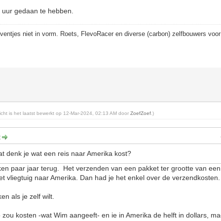
6 uur gedaan te hebben.
eventjes niet in vorm. Roets, FlevoRacer en diverse (carbon) zelfbouwers voor
richt is het laatst bewerkt op 12-Mar-2024, 02:13 AM door
ZoefZoef
.)
:
at denk je wat een reis naar Amerika kost?
en paar jaar terug. Het verzenden van een pakket ter grootte van een 
et vliegtuig naar Amerika. Dan had je het enkel over de verzendkosten.
n als je zelf wilt.
ro zou kosten -wat Wim aangeeft- en ie in Amerika de helft in dollars, ma