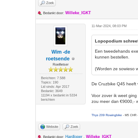
Zoek
Willeke_IGKT
Bedankt door:
11-Mar-2024, 08:03 PM
Lopopodium schree
Een tweedehands exemp
Wim -de
kunnen bestellen.
roetsende
Roeifietser
(Worden ze sowieso we
Berichten: 7.588
Topics: 190
De Cruzbike Q45 heeft 
Lid sinds: Apr 2017
Bedankt: 3649
Voor zover ik weet gin
11194 x bedankt in 5334
berichten
zou meer dan €9000,- 
Thys 209 Rowingbike
- M5 CHR 
Website
Zoek
Hardloper
,
Willeke_IGKT
Bedankt door: