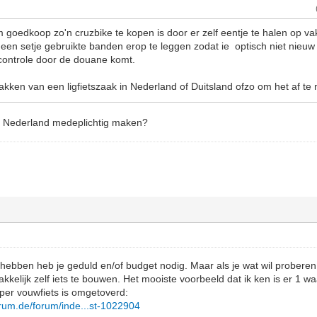
 goedkoop zo'n cruzbike te kopen is door er zelf eentje te halen op vak
r een setje gebruikte banden erop te leggen zodat ie optisch niet nieu
controle door de douane komt.
lakken van een ligfietszaak in Nederland of Duitsland ofzo om het af t
in Nederland medeplichtig maken?
l hebben heb je geduld en/of budget nodig. Maar als je wat wil prober
makkelijk zelf iets te bouwen. Het mooiste voorbeeld dat ik ken is er 1 w
er vouwfiets is omgetoverd:
orum.de/forum/inde...st-1022904