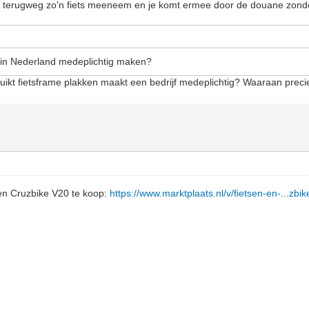
de terugweg zo'n fiets meeneem en je komt ermee door de douane zonde
n in Nederland medeplichtig maken?
uikt fietsframe plakken maakt een bedrijf medeplichtig? Waaraan preci
en Cruzbike V20 te koop:
https://www.marktplaats.nl/v/fietsen-en-...zbi