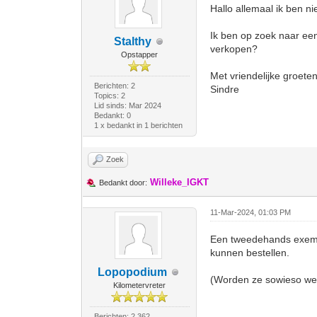
Hallo allemaal ik ben n
Ik ben op zoek naar een 
Stalthy
verkopen?
Opstapper
Met vriendelijke groete
Berichten: 2
Sindre
Topics: 2
Lid sinds: Mar 2024
Bedankt: 0
1 x bedankt in 1 berichten
Zoek
Willeke_IGKT
Bedankt door:
11-Mar-2024, 01:03 PM
Een tweedehands exempla
kunnen bestellen.
Lopopodium
(Worden ze sowieso wel
Kilometervreter
Berichten: 2.362