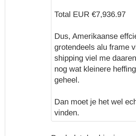
Total EUR €7,936.97
Dus, Amerikaanse effci
grotendeels alu frame vi
shipping viel me daare
nog wat kleinere heffi
geheel.
Dan moet je het wel ech
vinden.