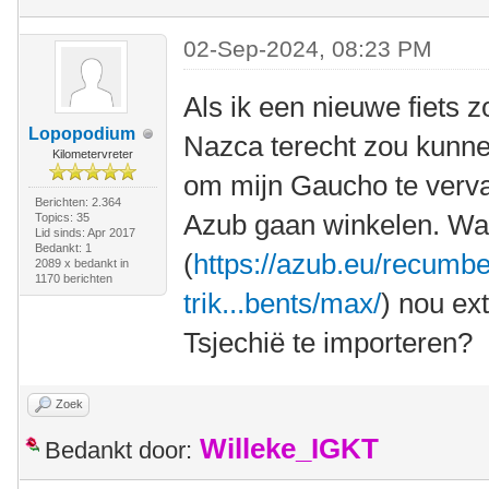
02-Sep-2024, 08:23 PM
Als ik een nieuwe fiets z
Lopopodium
Nazca terecht zou kunnen
Kilometervreter
om mijn Gaucho te verva
Berichten: 2.364
Azub gaan winkelen. Wa
Topics: 35
Lid sinds: Apr 2017
Bedankt: 1
(
https://azub.eu/recumbe
2089 x bedankt in
1170 berichten
trik...bents/max/
) nou ex
Tsjechië te importeren?
Zoek
Willeke_IGKT
Bedankt door: