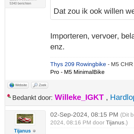
5340 berichten
Dat zou ik ook willen w
Importeren, vervoer, bel
enz.
Thys 209 Rowingbike
- M5 CHR
Pro - M5 MinimalBike
Website
Zoek
Willeke_IGKT
,
Hardlo
Bedankt door:
02-Sep-2024, 08:15 PM
(Dit 
2024, 08:16 PM door
Tijanus
.)
Tijanus