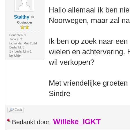
Hallo allemaal ik ben nie
Stalthy
Noorwegen, maar zal na
Opstapper
Berichten: 2
Ik ben op zoek naar een 
Topics: 2
Lid sinds: Mar 2024
Bedankt: 0
wielen en achtervering. H
1 x bedankt in 1
berichten
wil verkopen?
Met vriendelijke groeten
Sindre
Zoek
Willeke_IGKT
Bedankt door: