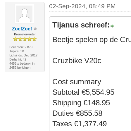
02-Sep-2024, 08:49 PM
Tijanus schreef:
ZoefZoef
Kilometervreter
Beetje spelen op de Cr
Berichten: 2.879
Topics: 30
Lid sinds: Dec 2017
Cruzbike V20c
Bedankt: 42
4456 x bedankt in
2452 berichten
Cost summary
Subtotal €5,554.95
Shipping €148.95
Duties €855.58
Taxes €1,377.49