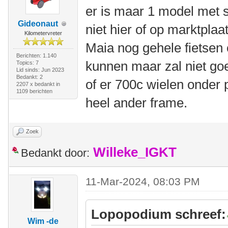
er is maar 1 model met s
Gideonaut
niet hier of op marktplaa
Kilometervreter
Maia nog gehele fietsen 
Berichten: 1.140
kunnen maar zal niet goe
Topics: 7
Lid sinds: Jun 2023
Bedankt: 2
of er 700c wielen onder 
2207 x bedankt in
1109 berichten
heel ander frame.
Zoek
Willeke_IGKT
Bedankt door:
11-Mar-2024, 08:03 PM
Lopopodium schreef:
Wim -de