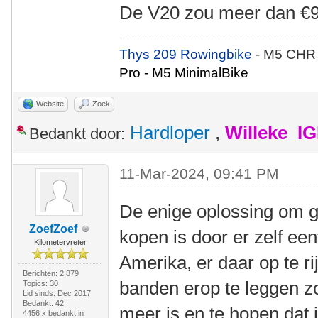
De V20 zou meer dan €9
Thys 209 Rowingbike
- M5 CHR
Pro - M5 MinimalBike
Website
Zoek
Hardloper
,
Willeke_I
Bedankt door:
11-Mar-2024, 09:41 PM
De enige oplossing om g
ZoefZoef
kopen is door er zelf een
Kilometervreter
Amerika, er daar op te ri
Berichten: 2.879
banden erop te leggen zo
Topics: 30
Lid sinds: Dec 2017
Bedankt: 42
meer is en te hopen dat 
4456 x bedankt in