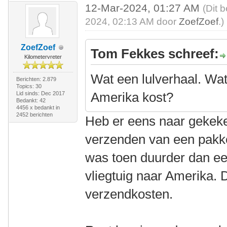
12-Mar-2024, 01:27 AM
(Dit 
2024, 02:13 AM door
ZoefZoef
.)
ZoefZoef
Tom Fekkes schreef:
Kilometervreter
Wat een lulverhaal. Wat
Berichten: 2.879
Topics: 30
Amerika kost?
Lid sinds: Dec 2017
Bedankt: 42
4456 x bedankt in
2452 berichten
Heb er eens naar gekeke
verzenden van een pakket
was toen duurder dan een
vliegtuig naar Amerika. 
verzendkosten.