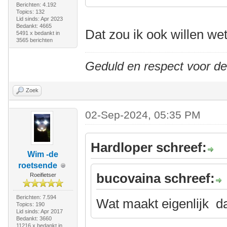
Berichten: 4.192
Topics: 132
Lid sinds: Apr 2023
Bedankt: 4665
Dat zou ik ook willen we
5491 x bedankt in
3565 berichten
Geduld en respect voor d
Zoek
02-Sep-2024, 05:35 PM
Hardloper schreef:
Wim -de
roetsende
bucovaina schreef:
Roeifietser
Berichten: 7.594
Wat maakt eigenlijk da
Topics: 190
Lid sinds: Apr 2017
Bedankt: 3660
11216 x bedankt in