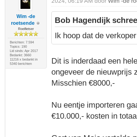
2024, 06:19 AM door
Wim -de r
Wim -de
Bob Hagendijk schree
roetsende
Roeifietser
Ik hoop dat de verkoper 
Berichten: 7.594
Topics: 190
Lid sinds: Apr 2017
Bedankt: 3660
Dit is inderdaad een hele
11216 x bedankt in
5340 berichten
ongeveer de nieuwprijs 
Misschien €8000,-
Nu eentje importeren ga
€10.000,- kosten in totaa