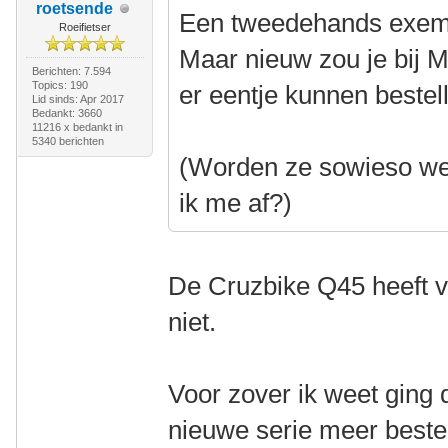
roetsende
Een tweedehands exempl
Roeifietser
Maar nieuw zou je bij M
Berichten: 7.594
Topics: 190
er eentje kunnen bestel
Lid sinds: Apr 2017
Bedankt: 3660
11216 x bedankt in
5340 berichten
(Worden ze sowieso wel
ik me af?)
De Cruzbike Q45 heeft v
niet.
Voor zover ik weet ging
nieuwe serie meer bestel