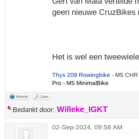
Gert van Maia vertelde m
geen nieuwe CruzBikes 
Het is wel een tweewie
Thys 209 Rowingbike
- M5 CHR
Pro - M5 MinimalBike
Website
Zoek
Willeke_IGKT
Bedankt door:
02-Sep-2024, 09:58 AM