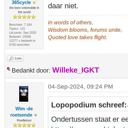
365cycle
daar niet.
the best velomobile in
the world
In words of others,
Berichten: 7.184
Topics: 131
Wisdom blooms, forums unite,
Lid sinds: Sep 2020
Quoted love takes flight.
Bedankt: 15599
12277 x bedankt in
5765 berichten
Zoek
Willeke_IGKT
Bedankt door:
04-Sep-2024, 09:24 PM
Lopopodium schreef:
Wim -de
roetsende
Ondertussen staat er e
Roeifietser