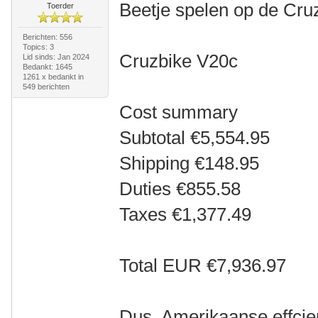
Beetje spelen op de Cru
Toerder
Berichten: 556
Topics: 3
Cruzbike V20c
Lid sinds: Jan 2024
Bedankt: 1645
1261 x bedankt in
549 berichten
Cost summary
Subtotal €5,554.95
Shipping €148.95
Duties €855.58
Taxes €1,377.49
Total EUR €7,936.97
Dus, Amerikaanse effcie