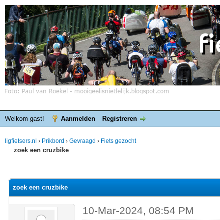
Welkom gast!
Aanmelden
Registreren
ligfietsers.nl
›
Prikbord
›
Gevraagd
›
Fiets gezocht
zoek een cruzbike
elde waardering is 0
zoek een cruzbike
10-Mar-2024, 08:54 PM