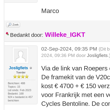
Marco
Zoek
Willeke_IGKT
Bedankt door:
02-Sep-2024, 09:35 PM
(Dit 
2024, 09:36 PM door
Josligfiets
.
Via de link van Roepers e
Josligfiets
Toerder
De framekit van de V20c 
Berichten: 488
kost € 4700 + € 150 ver
Topics: 15
Lid sinds: Feb 2023
voor Frankrijk met een 
Bedankt: 168
924 x bedankt in 457
berichten
Cycles Bentoline. De com