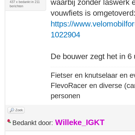
waarbij zonder laswerk 
437 x bedankt in 211
berichten
vouwfiets is omgetoverd
https://www.velomobilfor
1022904
De bouwer zegt het in 6
Fietser en knutselaar en e
FlevoRacer en diverse (ca
personen
Zoek
Willeke_IGKT
Bedankt door: