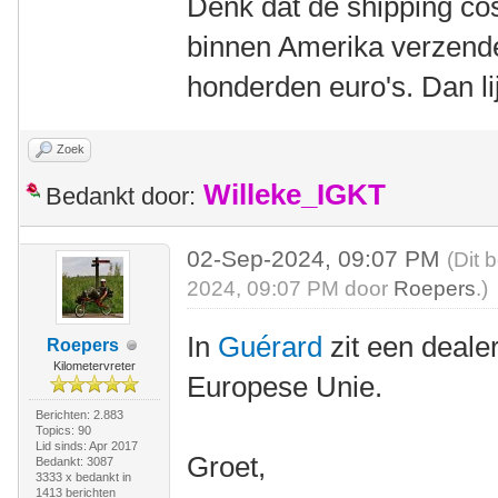
Denk dat de shipping cos
binnen Amerika verzende
honderden euro's. Dan lij
Zoek
Willeke_IGKT
Bedankt door:
02-Sep-2024, 09:07 PM
(Dit 
2024, 09:07 PM door
Roepers
.)
In
Guérard
zit een deale
Roepers
Kilometervreter
Europese Unie.
Berichten: 2.883
Topics: 90
Lid sinds: Apr 2017
Groet,
Bedankt: 3087
3333 x bedankt in
1413 berichten