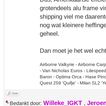
grotendeels alu frame vin
shipping viel me daaren
nog wat kleinere heffin
geheel.
Dan moet je het wel echt
Airborne Valkyrie - Airborne Car
- Van Nicholas Euros - Litespee
Baron - Optima Orca - Hase Pin
Quest 259 'Quifje' - Milan SL2 '
Zoek
Willeke_IGKT
,
Jeroe
Bedankt door: