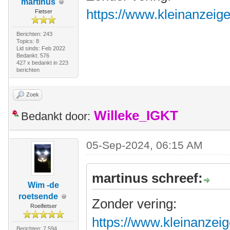
martinus
https://www.kleinanzeig
Fietser
Berichten: 243
Topics: 8
Lid sinds: Feb 2022
Bedankt: 576
427 x bedankt in 223
berichten
Zoek
Willeke_IGKT
Bedankt door:
05-Sep-2024, 06:15 AM
martinus schreef:
Wim -de
roetsende
Zonder vering:
Roeifietser
https://www.kleinanzeig
Berichten: 7.594