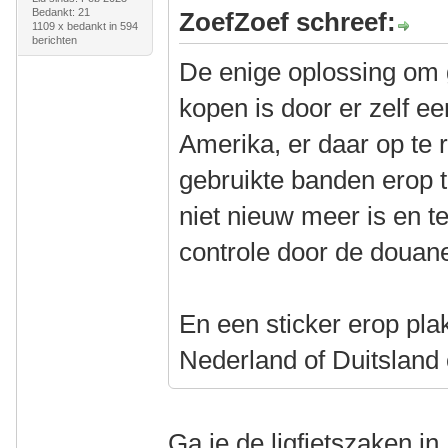
Bedankt: 21
ZoefZoef schreef:
1109 x bedankt in 594
berichten
De enige oplossing om 
kopen is door er zelf ee
Amerika, er daar op te r
gebruikte banden erop t
niet nieuw meer is en t
controle door de douan
En een sticker erop pla
Nederland of Duitsland
Ga je de ligfietszaken i