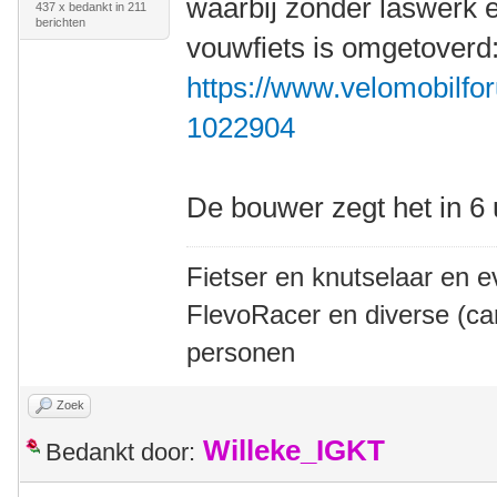
waarbij zonder laswerk 
437 x bedankt in 211
berichten
vouwfiets is omgetoverd
https://www.velomobilfor
1022904
De bouwer zegt het in 6
Fietser en knutselaar en e
FlevoRacer en diverse (ca
personen
Zoek
Willeke_IGKT
Bedankt door: