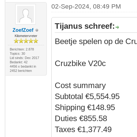
02-Sep-2024, 08:49 PM
Tijanus schreef:
ZoefZoef
Kilometervreter
Beetje spelen op de Cr
Berichten: 2.878
Topics: 30
Lid sinds: Dec 2017
Cruzbike V20c
Bedankt: 42
4456 x bedankt in
2452 berichten
Cost summary
Subtotal €5,554.95
Shipping €148.95
Duties €855.58
Taxes €1,377.49