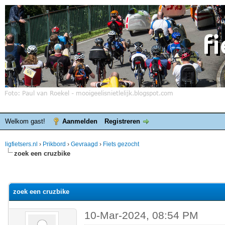
Welkom gast!
Aanmelden
Registreren
ligfietsers.nl
›
Prikbord
›
Gevraagd
›
Fiets gezocht
zoek een cruzbike
elde waardering is 0
zoek een cruzbike
10-Mar-2024, 08:54 PM