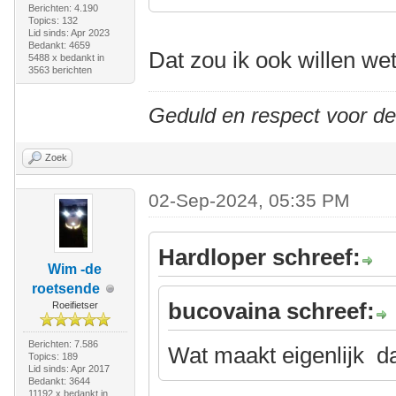
Berichten: 4.190
Topics: 132
Lid sinds: Apr 2023
Bedankt: 4659
Dat zou ik ook willen we
5488 x bedankt in
3563 berichten
Geduld en respect voor d
Zoek
02-Sep-2024, 05:35 PM
Hardloper schreef:
Wim -de
roetsende
bucovaina schreef:
Roeifietser
Berichten: 7.586
Wat maakt eigenlijk da
Topics: 189
Lid sinds: Apr 2017
Bedankt: 3644
11192 x bedankt in