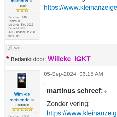
martinus
https://www.kleinanzeig
Fietser
Berichten: 240
Topics: 8
Lid sinds: Feb 2022
Bedankt: 573
423 x bedankt in 220
berichten
Zoek
Willeke_IGKT
Bedankt door:
05-Sep-2024, 06:15 AM
martinus schreef:
Wim -de
roetsende
Zonder vering:
Roeifietser
https://www.kleinanzeig
Berichten: 7.586