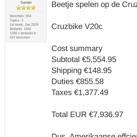
Beetje spelen op de Cru
Toerder
Berichten: 554
Topics: 3
Cruzbike V20c
Lid sinds: Jan 2024
Bedankt: 1642
1256 x bedankt in
547 berichten
Cost summary
Subtotal €5,554.95
Shipping €148.95
Duties €855.58
Taxes €1,377.49
Total EUR €7,936.97
Dus, Amerikaanse effcie