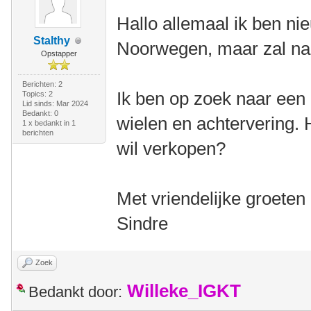
Hallo allemaal ik ben nie
Stalthy
Noorwegen, maar zal na
Opstapper
Berichten: 2
Ik ben op zoek naar een 
Topics: 2
Lid sinds: Mar 2024
Bedankt: 0
wielen en achtervering. H
1 x bedankt in 1
berichten
wil verkopen?
Met vriendelijke groeten
Sindre
Zoek
Willeke_IGKT
Bedankt door: