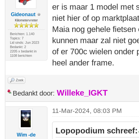
er is maar 1 model met s
Gideonaut
niet hier of op marktplaa
Kilometervreter
Maia nog gehele fietsen 
Berichten: 1.140
kunnen maar zal niet goe
Topics: 7
Lid sinds: Jun 2023
Bedankt: 2
of er 700c wielen onder 
2205 x bedankt in
1108 berichten
heel ander frame.
Zoek
Willeke_IGKT
Bedankt door:
11-Mar-2024, 08:03 PM
Lopopodium schreef:
Wim -de