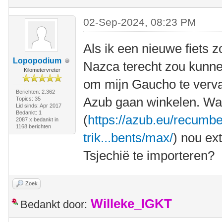
02-Sep-2024, 08:23 PM
Als ik een nieuwe fiets z
Lopopodium
Nazca terecht zou kunnen
Kilometervreter
om mijn Gaucho te verva
Berichten: 2.362
Azub gaan winkelen. Wa
Topics: 35
Lid sinds: Apr 2017
Bedankt: 1
(
https://azub.eu/recumbe
2087 x bedankt in
1168 berichten
trik...bents/max/
) nou ex
Tsjechië te importeren?
Zoek
Willeke_IGKT
Bedankt door: