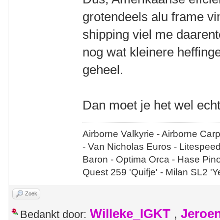
grotendeels alu frame vin
shipping viel me daaren
nog wat kleinere heffin
geheel.
Dan moet je het wel echt
Airborne Valkyrie - Airborne Car
- Van Nicholas Euros - Litespee
Baron - Optima Orca - Hase Pin
Quest 259 'Quifje' - Milan SL2 '
Zoek
Willeke_IGKT
,
Jeroe
Bedankt door: