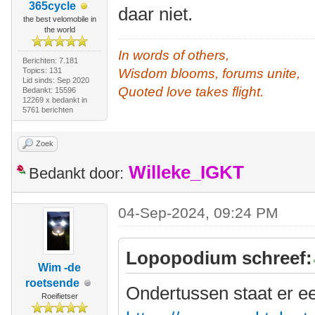
365cycle
daar niet.
the best velomobile in
the world
In words of others,
Berichten: 7.181
Topics: 131
Wisdom blooms, forums unite,
Lid sinds: Sep 2020
Quoted love takes flight.
Bedankt: 15596
12269 x bedankt in
5761 berichten
Zoek
Willeke_IGKT
Bedankt door:
04-Sep-2024, 09:24 PM
Lopopodium schreef:
Wim -de
roetsende
Ondertussen staat er e
Roeifietser