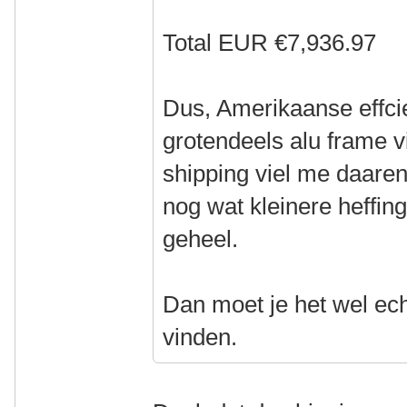
Total EUR €7,936.97
Dus, Amerikaanse effci
grotendeels alu frame vi
shipping viel me daare
nog wat kleinere heffi
geheel.
Dan moet je het wel ech
vinden.