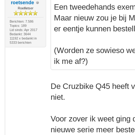
roetsende
Een tweedehands exempl
Roeifietser
Maar nieuw zou je bij M
Berichten: 7.586
Topics: 189
er eentje kunnen bestel
Lid sinds: Apr 2017
Bedankt: 3644
11192 x bedankt in
5333 berichten
(Worden ze sowieso wel
ik me af?)
De Cruzbike Q45 heeft v
niet.
Voor zover ik weet ging
nieuwe serie meer bestel