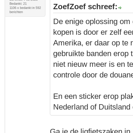
Bedankt: 21
ZoefZoef schreef:
1106 x bedankt in 592
berichten
De enige oplossing om 
kopen is door er zelf ee
Amerika, er daar op te r
gebruikte banden erop t
niet nieuw meer is en t
controle door de douan
En een sticker erop pla
Nederland of Duitsland
Ga je de ligfietszaken i