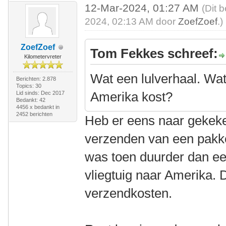
12-Mar-2024, 01:27 AM
(Dit 
2024, 02:13 AM door
ZoefZoef
.)
ZoefZoef
Tom Fekkes schreef:
Kilometervreter
Wat een lulverhaal. Wat
Berichten: 2.878
Topics: 30
Amerika kost?
Lid sinds: Dec 2017
Bedankt: 42
4456 x bedankt in
2452 berichten
Heb er eens naar gekeke
verzenden van een pakket
was toen duurder dan een
vliegtuig naar Amerika. 
verzendkosten.