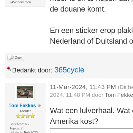
2452 berichten
de douane komt.
En een sticker erop plak
Nederland of Duitsland 
Zoek
365cycle
Bedankt door:
11-Mar-2024, 11:43 PM
(Dit b
2024, 11:48 PM door
Tom Fekk
Tom Fekkes
Wat een lulverhaal. Wat 
Toerder
Amerika kost?
Berichten: 656
Topics: 2
Lid sinds: Feb 2023