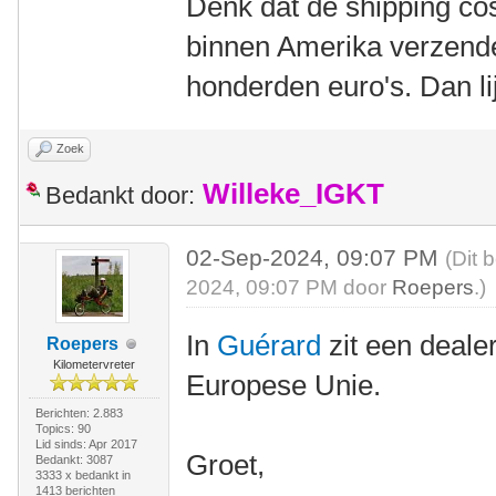
Denk dat de shipping cos
binnen Amerika verzende
honderden euro's. Dan lij
Zoek
Willeke_IGKT
Bedankt door:
02-Sep-2024, 09:07 PM
(Dit 
2024, 09:07 PM door
Roepers
.)
In
Guérard
zit een deale
Roepers
Kilometervreter
Europese Unie.
Berichten: 2.883
Topics: 90
Lid sinds: Apr 2017
Groet,
Bedankt: 3087
3333 x bedankt in
1413 berichten