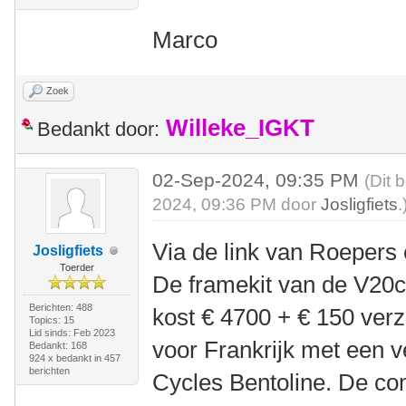
Marco
Zoek
Willeke_IGKT
Bedankt door:
02-Sep-2024, 09:35 PM
(Dit 
2024, 09:36 PM door
Josligfiets
.
Via de link van Roepers e
Josligfiets
Toerder
De framekit van de V20c 
Berichten: 488
kost € 4700 + € 150 ver
Topics: 15
Lid sinds: Feb 2023
voor Frankrijk met een 
Bedankt: 168
924 x bedankt in 457
berichten
Cycles Bentoline. De com