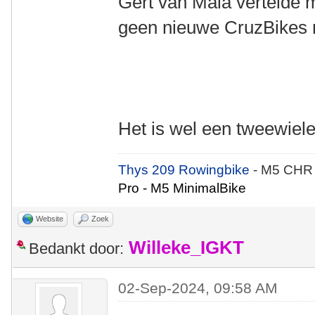
Gert van Maia vertelde m
geen nieuwe CruzBikes 
Het is wel een tweewie
Thys 209 Rowingbike
- M5 CHR
Pro - M5 MinimalBike
Website
Zoek
Willeke_IGKT
Bedankt door:
02-Sep-2024, 09:58 AM