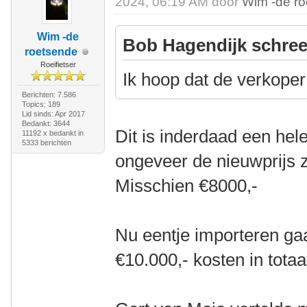
2024, 06:19 AM door
Wim -de r
Wim -de
Bob Hagendijk schree
roetsende
Roeifietser
Ik hoop dat de verkoper 
Berichten: 7.586
Topics: 189
Lid sinds: Apr 2017
Bedankt: 3644
Dit is inderdaad een hele
11192 x bedankt in
5333 berichten
ongeveer de nieuwprijs 
Misschien €8000,-
Nu eentje importeren ga
€10.000,- kosten in totaa