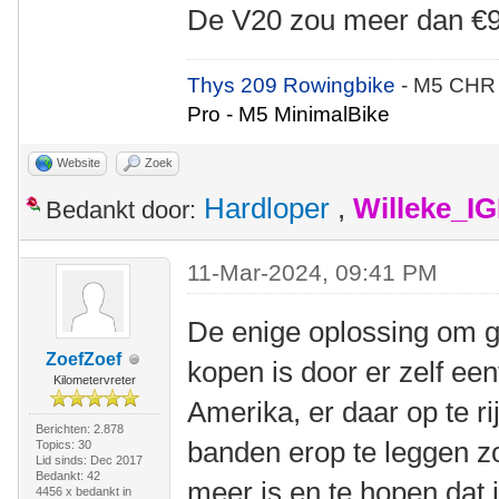
De V20 zou meer dan €9
Thys 209 Rowingbike
- M5 CHR
Pro - M5 MinimalBike
Website
Zoek
Hardloper
,
Willeke_I
Bedankt door:
11-Mar-2024, 09:41 PM
De enige oplossing om g
ZoefZoef
kopen is door er zelf een
Kilometervreter
Amerika, er daar op te ri
Berichten: 2.878
banden erop te leggen zo
Topics: 30
Lid sinds: Dec 2017
Bedankt: 42
meer is en te hopen dat 
4456 x bedankt in