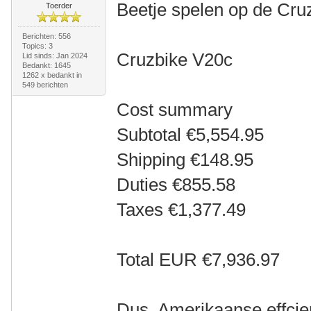
Beetje spelen op de Cru
Toerder
Berichten: 556
Topics: 3
Cruzbike V20c
Lid sinds: Jan 2024
Bedankt: 1645
1262 x bedankt in
549 berichten
Cost summary
Subtotal €5,554.95
Shipping €148.95
Duties €855.58
Taxes €1,377.49
Total EUR €7,936.97
Dus, Amerikaanse effcie