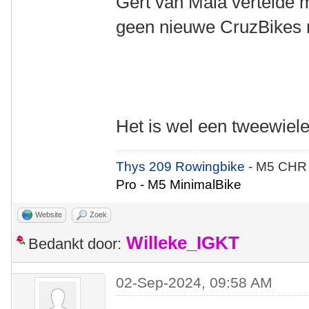
Gert van Maia vertelde m
geen nieuwe CruzBikes 
Het is wel een tweewie
Thys 209 Rowingbike
- M5 CHR
Pro - M5 MinimalBike
Website
Zoek
Willeke_IGKT
Bedankt door:
02-Sep-2024, 09:58 AM