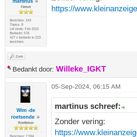
martinus
https://www.kleinanzeig
Fietser
Berichten: 243
Topics: 8
Lid sinds: Feb 2022
Bedankt: 576
427 x bedankt in 223
berichten
Zoek
Willeke_IGKT
Bedankt door:
05-Sep-2024, 06:15 AM
martinus schreef:
Wim -de
roetsende
Zonder vering:
Roeifietser
https://www.kleinanzeig
Berichten: 7.594