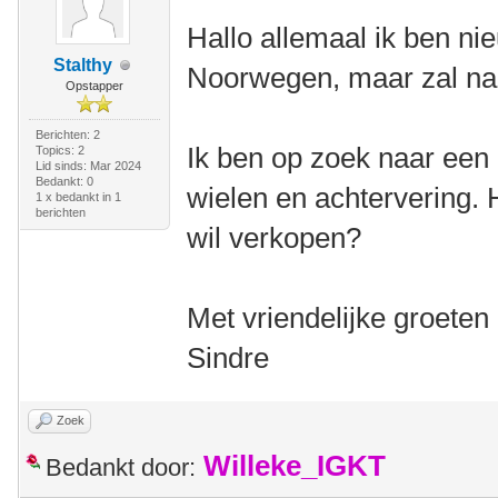
Hallo allemaal ik ben nie
Stalthy
Noorwegen, maar zal na
Opstapper
Berichten: 2
Ik ben op zoek naar een 
Topics: 2
Lid sinds: Mar 2024
Bedankt: 0
wielen en achtervering. H
1 x bedankt in 1
berichten
wil verkopen?
Met vriendelijke groeten
Sindre
Zoek
Willeke_IGKT
Bedankt door: