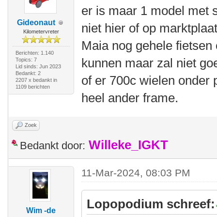
er is maar 1 model met s
Gideonaut
niet hier of op marktplaa
Kilometervreter
Maia nog gehele fietsen 
Berichten: 1.140
kunnen maar zal niet goe
Topics: 7
Lid sinds: Jun 2023
Bedankt: 2
of er 700c wielen onder 
2207 x bedankt in
1109 berichten
heel ander frame.
Zoek
Willeke_IGKT
Bedankt door:
11-Mar-2024, 08:03 PM
Lopopodium schreef:
Wim -de