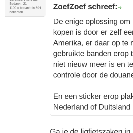
Bedankt: 21
ZoefZoef schreef:
1109 x bedankt in 594
berichten
De enige oplossing om 
kopen is door er zelf ee
Amerika, er daar op te r
gebruikte banden erop t
niet nieuw meer is en t
controle door de douan
En een sticker erop pla
Nederland of Duitsland
Ga je de ligfietszaken i