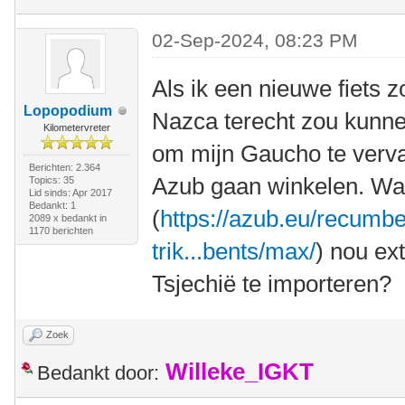
02-Sep-2024, 08:23 PM
Als ik een nieuwe fiets z
Lopopodium
Nazca terecht zou kunnen
Kilometervreter
om mijn Gaucho te verva
Berichten: 2.364
Azub gaan winkelen. Wa
Topics: 35
Lid sinds: Apr 2017
Bedankt: 1
(
https://azub.eu/recumbe
2089 x bedankt in
1170 berichten
trik...bents/max/
) nou ex
Tsjechië te importeren?
Zoek
Willeke_IGKT
Bedankt door: