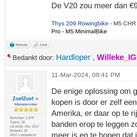
De V20 zou meer dan €9
Thys 209 Rowingbike
- M5 CHR
Pro - M5 MinimalBike
Website
Zoek
Hardloper
,
Willeke_I
Bedankt door:
11-Mar-2024, 09:41 PM
De enige oplossing om g
ZoefZoef
kopen is door er zelf een
Kilometervreter
Amerika, er daar op te ri
Berichten: 2.879
banden erop te leggen zo
Topics: 30
Lid sinds: Dec 2017
Bedankt: 42
meer is en te hopen dat 
4457 x bedankt in