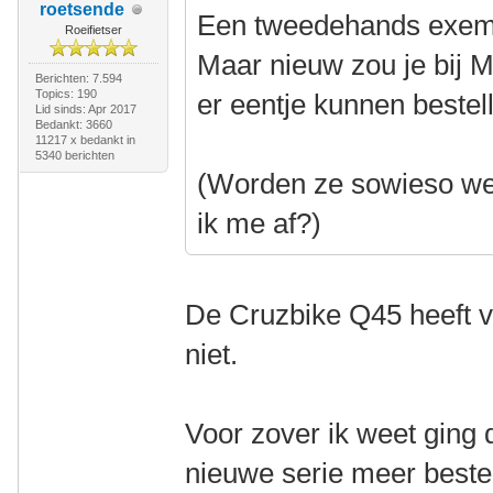
roetsende
Een tweedehands exempl
Roeifietser
Maar nieuw zou je bij M
Berichten: 7.594
Topics: 190
er eentje kunnen bestel
Lid sinds: Apr 2017
Bedankt: 3660
11217 x bedankt in
5340 berichten
(Worden ze sowieso wel
ik me af?)
De Cruzbike Q45 heeft v
niet.
Voor zover ik weet ging
nieuwe serie meer bestel