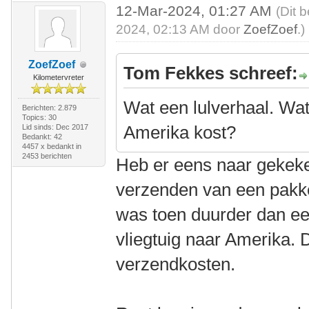
12-Mar-2024, 01:27 AM
(Dit 
2024, 02:13 AM door
ZoefZoef
.)
ZoefZoef
Tom Fekkes schreef:
Kilometervreter
Wat een lulverhaal. Wat
Berichten: 2.879
Topics: 30
Amerika kost?
Lid sinds: Dec 2017
Bedankt: 42
4457 x bedankt in
2453 berichten
Heb er eens naar gekeke
verzenden van een pakket
was toen duurder dan een
vliegtuig naar Amerika. 
verzendkosten.