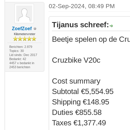
02-Sep-2024, 08:49 PM
Tijanus schreef:
ZoefZoef
Kilometervreter
Beetje spelen op de Cr
Berichten: 2.879
Topics: 30
Lid sinds: Dec 2017
Cruzbike V20c
Bedankt: 42
4457 x bedankt in
2453 berichten
Cost summary
Subtotal €5,554.95
Shipping €148.95
Duties €855.58
Taxes €1,377.49