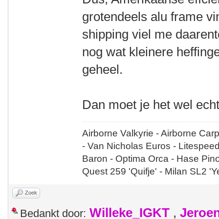
grotendeels alu frame vin
shipping viel me daaren
nog wat kleinere heffin
geheel.
Dan moet je het wel echt
Airborne Valkyrie - Airborne Car
- Van Nicholas Euros - Litespee
Baron - Optima Orca - Hase Pin
Quest 259 'Quifje' - Milan SL2 '
Zoek
Willeke_IGKT
,
Jeroe
Bedankt door: