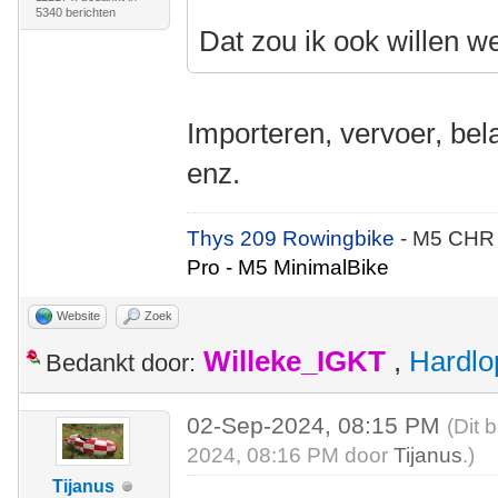
5340 berichten
Dat zou ik ook willen w
Importeren, vervoer, bel
enz.
Thys 209 Rowingbike
- M5 CHR
Pro - M5 MinimalBike
Website
Zoek
Willeke_IGKT
,
Hardlo
Bedankt door:
02-Sep-2024, 08:15 PM
(Dit 
2024, 08:16 PM door
Tijanus
.)
Tijanus