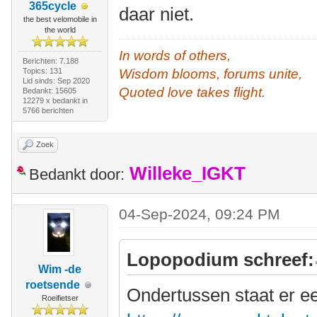
365cycle
daar niet.
the best velomobile in
the world
In words of others,
Berichten: 7.188
Topics: 131
Wisdom blooms, forums unite,
Lid sinds: Sep 2020
Quoted love takes flight.
Bedankt: 15605
12279 x bedankt in
5766 berichten
Zoek
Willeke_IGKT
Bedankt door:
04-Sep-2024, 09:24 PM
Lopopodium schreef:
Wim -de
roetsende
Ondertussen staat er e
Roeifietser