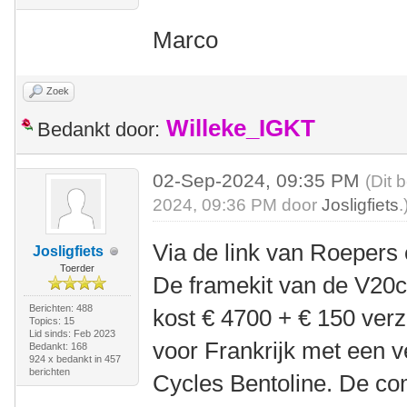
Marco
Zoek
Willeke_IGKT
Bedankt door:
02-Sep-2024, 09:35 PM
(Dit 
2024, 09:36 PM door
Josligfiets
.
Via de link van Roepers e
Josligfiets
Toerder
De framekit van de V20c 
Berichten: 488
kost € 4700 + € 150 ver
Topics: 15
Lid sinds: Feb 2023
voor Frankrijk met een 
Bedankt: 168
924 x bedankt in 457
berichten
Cycles Bentoline. De com