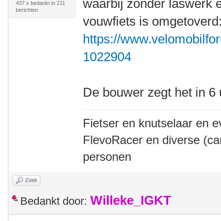
waarbij zonder laswerk 
437 x bedankt in 211
berichten
vouwfiets is omgetoverd
https://www.velomobilfor
1022904
De bouwer zegt het in 6
Fietser en knutselaar en e
FlevoRacer en diverse (ca
personen
Zoek
Willeke_IGKT
Bedankt door: