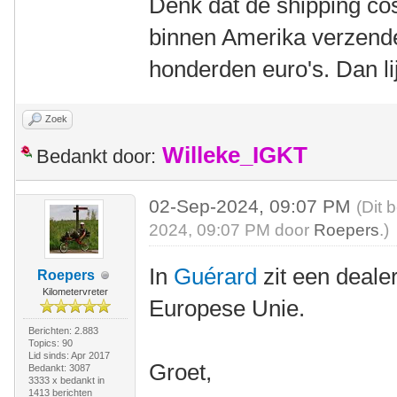
Denk dat de shipping cos
binnen Amerika verzende
honderden euro's. Dan lij
Zoek
Willeke_IGKT
Bedankt door:
02-Sep-2024, 09:07 PM
(Dit 
2024, 09:07 PM door
Roepers
.)
In
Guérard
zit een deale
Roepers
Kilometervreter
Europese Unie.
Berichten: 2.883
Topics: 90
Lid sinds: Apr 2017
Groet,
Bedankt: 3087
3333 x bedankt in
1413 berichten