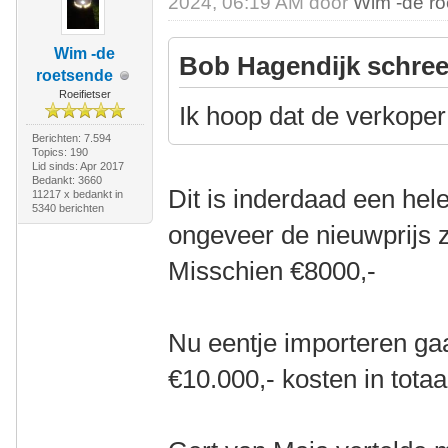
2024, 06:19 AM door
Wim -de r
Wim -de
Bob Hagendijk schree
roetsende
Roeifietser
Ik hoop dat de verkoper 
Berichten: 7.594
Topics: 190
Lid sinds: Apr 2017
Bedankt: 3660
Dit is inderdaad een hele
11217 x bedankt in
5340 berichten
ongeveer de nieuwprijs 
Misschien €8000,-
Nu eentje importeren ga
€10.000,- kosten in totaa