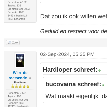
Berichten: 4.192
Topics: 132
Lid sinds: Apr 2023
Bedankt: 4665
Dat zou ik ook willen we
5491 x bedankt in
3565 berichten
Geduld en respect voor d
Zoek
02-Sep-2024, 05:35 PM
Hardloper schreef:
Wim -de
roetsende
bucovaina schreef:
Roeifietser
Berichten: 7.594
Wat maakt eigenlijk da
Topics: 190
Lid sinds: Apr 2017
Bedankt: 3660
11217 x bedankt in