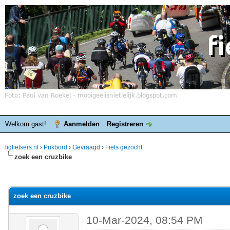
Welkom gast!
Aanmelden
Registreren
ligfietsers.nl
›
Prikbord
›
Gevraagd
›
Fiets gezocht
zoek een cruzbike
elde waardering is 0
zoek een cruzbike
10-Mar-2024, 08:54 PM