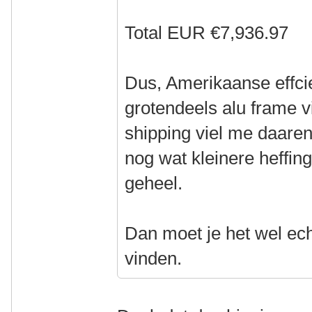
Total EUR €7,936.97
Dus, Amerikaanse effci
grotendeels alu frame vi
shipping viel me daare
nog wat kleinere heffi
geheel.
Dan moet je het wel ech
vinden.