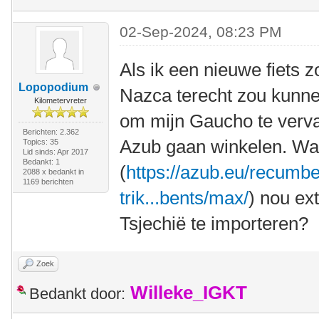
02-Sep-2024, 08:23 PM
Als ik een nieuwe fiets z
Lopopodium
Nazca terecht zou kunnen
Kilometervreter
om mijn Gaucho te verva
Berichten: 2.362
Azub gaan winkelen. Wa
Topics: 35
Lid sinds: Apr 2017
Bedankt: 1
(
https://azub.eu/recumbe
2088 x bedankt in
1169 berichten
trik...bents/max/
) nou ex
Tsjechië te importeren?
Zoek
Willeke_IGKT
Bedankt door: