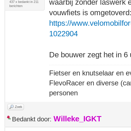
waarbij zonder laswerk 
437 x bedankt in 211
berichten
vouwfiets is omgetoverd
https://www.velomobilfor
1022904
De bouwer zegt het in 6
Fietser en knutselaar en e
FlevoRacer en diverse (ca
personen
Zoek
Willeke_IGKT
Bedankt door: