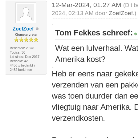
12-Mar-2024, 01:27 AM
(Dit 
2024, 02:13 AM door
ZoefZoef
.)
ZoefZoef
Tom Fekkes schreef:
Kilometervreter
Wat een lulverhaal. Wat
Berichten: 2.878
Topics: 30
Amerika kost?
Lid sinds: Dec 2017
Bedankt: 42
4456 x bedankt in
2452 berichten
Heb er eens naar gekeke
verzenden van een pakket
was toen duurder dan een
vliegtuig naar Amerika. 
verzendkosten.