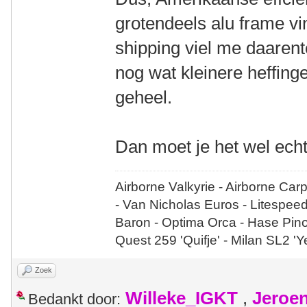
grotendeels alu frame vin
shipping viel me daaren
nog wat kleinere heffin
geheel.
Dan moet je het wel echt
Airborne Valkyrie - Airborne Car
- Van Nicholas Euros - Litespee
Baron - Optima Orca - Hase Pin
Quest 259 'Quifje' - Milan SL2 '
Zoek
Willeke_IGKT
,
Jeroe
Bedankt door: