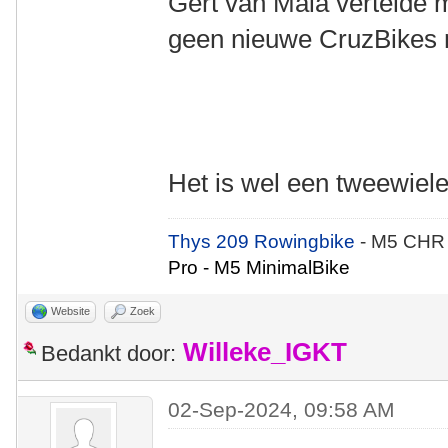
Gert van Maia vertelde m
geen nieuwe CruzBikes 
Het is wel een tweewie
Thys 209 Rowingbike
- M5 CHR
Pro - M5 MinimalBike
Website
Zoek
Willeke_IGKT
Bedankt door:
02-Sep-2024, 09:58 AM