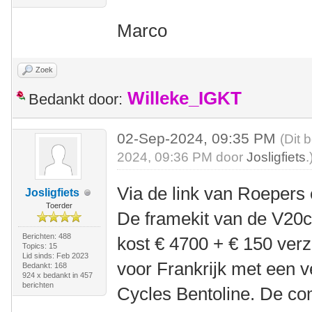
Marco
Zoek
Willeke_IGKT
Bedankt door:
02-Sep-2024, 09:35 PM
(Dit 
2024, 09:36 PM door
Josligfiets
.
Via de link van Roepers e
Josligfiets
Toerder
De framekit van de V20c 
Berichten: 488
kost € 4700 + € 150 ver
Topics: 15
Lid sinds: Feb 2023
voor Frankrijk met een 
Bedankt: 168
924 x bedankt in 457
berichten
Cycles Bentoline. De com