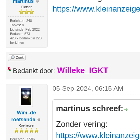
martinus
https://www.kleinanzeig
Fietser
Berichten: 240
Topics: 8
Lid sinds: Feb 2022
Bedankt: 573
423 x bedankt in 220
berichten
Zoek
Willeke_IGKT
Bedankt door:
05-Sep-2024, 06:15 AM
martinus schreef:
Wim -de
roetsende
Zonder vering:
Roeifietser
https://www.kleinanzeig
Berichten: 7.586