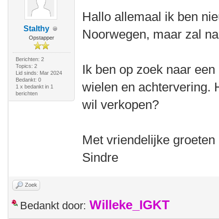
Hallo allemaal ik ben nie
Stalthy
Noorwegen, maar zal na
Opstapper
Berichten: 2
Ik ben op zoek naar een 
Topics: 2
Lid sinds: Mar 2024
Bedankt: 0
wielen en achtervering. H
1 x bedankt in 1
berichten
wil verkopen?
Met vriendelijke groeten
Sindre
Zoek
Willeke_IGKT
Bedankt door: