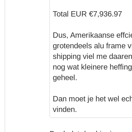
Total EUR €7,936.97
Dus, Amerikaanse effci
grotendeels alu frame vi
shipping viel me daare
nog wat kleinere heffi
geheel.
Dan moet je het wel ech
vinden.