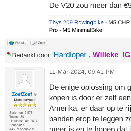
De V20 zou meer dan €9
Thys 209 Rowingbike
- M5 CHR
Pro - M5 MinimalBike
Website
Zoek
Hardloper
,
Willeke_I
Bedankt door:
11-Mar-2024, 09:41 PM
De enige oplossing om g
ZoefZoef
kopen is door er zelf een
Kilometervreter
Amerika, er daar op te ri
Berichten: 2.878
banden erop te leggen zo
Topics: 30
Lid sinds: Dec 2017
Bedankt: 42
meer is en te hopen dat 
4456 x bedankt in