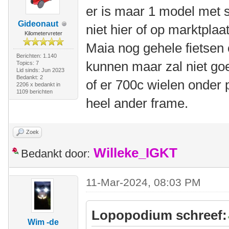
er is maar 1 model met s
Gideonaut
niet hier of op marktplaa
Kilometervreter
Maia nog gehele fietsen 
Berichten: 1.140
kunnen maar zal niet goe
Topics: 7
Lid sinds: Jun 2023
Bedankt: 2
of er 700c wielen onder 
2206 x bedankt in
1109 berichten
heel ander frame.
Zoek
Willeke_IGKT
Bedankt door:
11-Mar-2024, 08:03 PM
Lopopodium schreef:
Wim -de