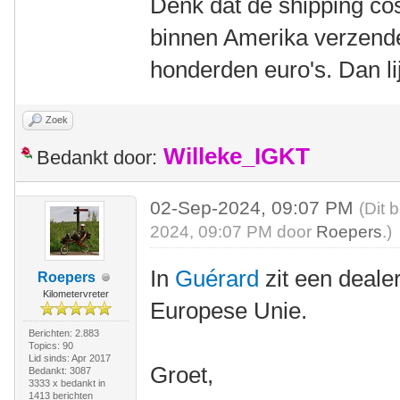
Denk dat de shipping cos
binnen Amerika verzende
honderden euro's. Dan lij
Zoek
Willeke_IGKT
Bedankt door:
02-Sep-2024, 09:07 PM
(Dit 
2024, 09:07 PM door
Roepers
.)
In
Guérard
zit een deale
Roepers
Kilometervreter
Europese Unie.
Berichten: 2.883
Topics: 90
Lid sinds: Apr 2017
Groet,
Bedankt: 3087
3333 x bedankt in
1413 berichten