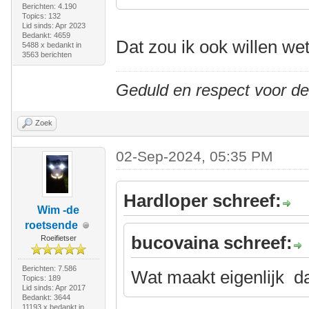
Berichten: 4.190
Topics: 132
Lid sinds: Apr 2023
Bedankt: 4659
Dat zou ik ook willen we
5488 x bedankt in
3563 berichten
Geduld en respect voor d
Zoek
02-Sep-2024, 05:35 PM
Hardloper schreef:
Wim -de
roetsende
bucovaina schreef:
Roeifietser
Berichten: 7.586
Wat maakt eigenlijk da
Topics: 189
Lid sinds: Apr 2017
Bedankt: 3644
11193 x bedankt in