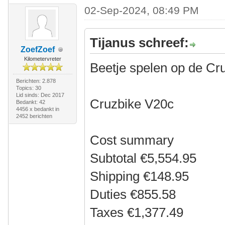
02-Sep-2024, 08:49 PM
Tijanus schreef:
ZoefZoef
Kilometervreter
Beetje spelen op de Cr
Berichten: 2.878
Topics: 30
Lid sinds: Dec 2017
Cruzbike V20c
Bedankt: 42
4456 x bedankt in
2452 berichten
Cost summary
Subtotal €5,554.95
Shipping €148.95
Duties €855.58
Taxes €1,377.49