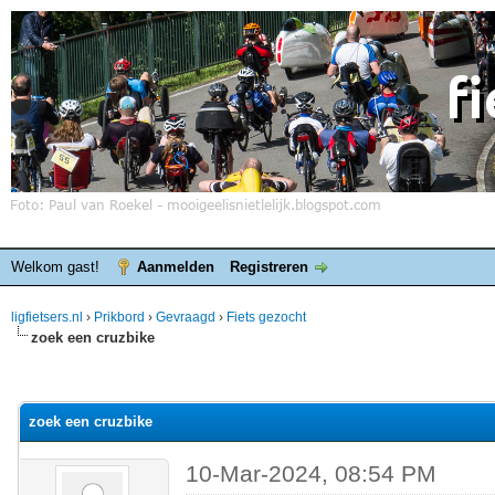
Welkom gast!
Aanmelden
Registreren
ligfietsers.nl
›
Prikbord
›
Gevraagd
›
Fiets gezocht
zoek een cruzbike
elde waardering is 0
zoek een cruzbike
10-Mar-2024, 08:54 PM