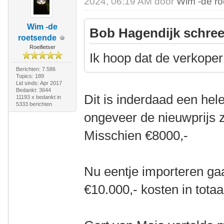
2024, 06:19 AM door
Wim -de r
Wim -de
Bob Hagendijk schree
roetsende
Roeifietser
Ik hoop dat de verkoper 
Berichten: 7.586
Topics: 189
Lid sinds: Apr 2017
Bedankt: 3644
Dit is inderdaad een hele
11193 x bedankt in
5333 berichten
ongeveer de nieuwprijs 
Misschien €8000,-
Nu eentje importeren ga
€10.000,- kosten in totaa