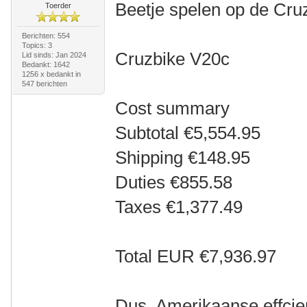
Beetje spelen op de Cru
Toerder
Berichten: 554
Topics: 3
Cruzbike V20c
Lid sinds: Jan 2024
Bedankt: 1642
1256 x bedankt in
547 berichten
Cost summary
Subtotal €5,554.95
Shipping €148.95
Duties €855.58
Taxes €1,377.49
Total EUR €7,936.97
Dus, Amerikaanse effcie