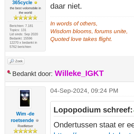
365cycle
daar niet.
the best velomobile in
the world
In words of others,
Berichten: 7.181
Topics: 131
Wisdom blooms, forums unite,
Lid sinds: Sep 2020
Quoted love takes flight.
Bedankt: 15596
12270 x bedankt in
5762 berichten
Zoek
Willeke_IGKT
Bedankt door:
04-Sep-2024, 09:24 PM
Lopopodium schreef:
Wim -de
roetsende
Ondertussen staat er e
Roeifietser