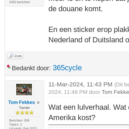
2452 berichten
de douane komt.
En een sticker erop plak
Nederland of Duitsland 
Zoek
365cycle
Bedankt door:
11-Mar-2024, 11:43 PM
(Dit b
2024, 11:48 PM door
Tom Fekk
Tom Fekkes
Wat een lulverhaal. Wat 
Toerder
Amerika kost?
Berichten: 656
Topics: 2
Lid sinds: Feb 2023