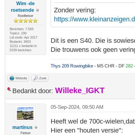
Wim -de
Zonder vering:
roetsende
Roeifietser
https://www.kleinanzeigen.d
Berichten: 7.593
Topics: 190
Lid sinds: Apr 2017
Dit is een S40. Die is sowie
Bedankt: 3653
11211 x bedankt in
Die trouwens ook geen vering
5339 berichten
Thys 209 Rowingbike
- M5 CHR - DF
282
Website
Zoek
Willeke_IGKT
Bedankt door:
05-Sep-2024, 09:50 AM
Heeft wel de 700c-wielen,dat
martinus
Hier een "houten versie":
Fietser