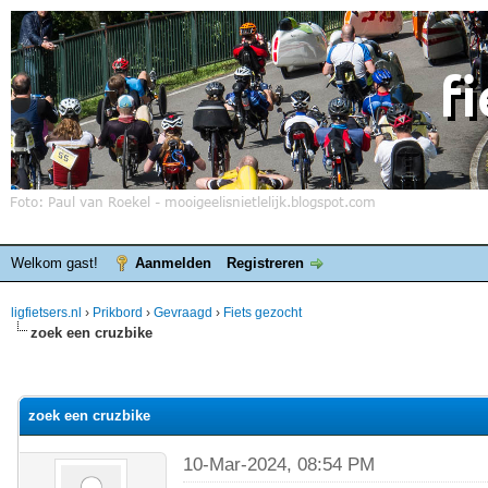
Welkom gast!
Aanmelden
Registreren
ligfietsers.nl
›
Prikbord
›
Gevraagd
›
Fiets gezocht
zoek een cruzbike
elde waardering is 0
zoek een cruzbike
10-Mar-2024, 08:54 PM