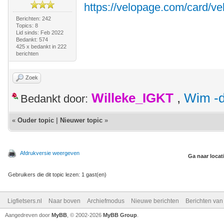
https://velopage.com/card/ve
Berichten: 242
Topics: 8
Lid sinds: Feb 2022
Bedankt: 574
425 x bedankt in 222
berichten
Zoek
Willeke_IGKT
,
Wim -d
Bedankt door:
«
Ouder topic
|
Nieuwer topic
»
Afdrukversie weergeven
Ga naar locat
Gebruikers die dit topic lezen: 1 gast(en)
Ligfietsers.nl
Naar boven
Archiefmodus
Nieuwe berichten
Berichten va
Aangedreven door
MyBB
, © 2002-2026
MyBB Group
.