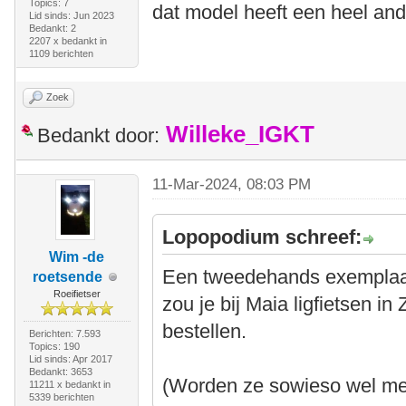
Topics: 7
dat model heeft een heel and
Lid sinds: Jun 2023
Bedankt: 2
2207 x bedankt in
1109 berichten
Zoek
Willeke_IGKT
Bedankt door:
11-Mar-2024, 08:03 PM
Lopopodium schreef:
Wim -de
Een tweedehands exemplaar
roetsende
Roeifietser
zou je bij Maia ligfietsen i
bestellen.
Berichten: 7.593
Topics: 190
Lid sinds: Apr 2017
Bedankt: 3653
(Worden ze sowieso wel met
11211 x bedankt in
5339 berichten