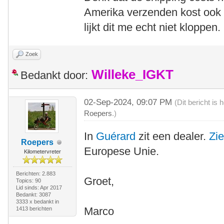
Amerika verzenden kost ook 
lijkt dit me echt niet kloppen.
Zoek
Willeke_IGKT
Bedankt door:
02-Sep-2024, 09:07 PM
(Dit bericht is
Roepers
.)
In
Guérard
zit een dealer.
Zi
Roepers
Europese Unie.
Kilometervreter
Berichten: 2.883
Groet,
Topics: 90
Lid sinds: Apr 2017
Bedankt: 3087
3333 x bedankt in
Marco
1413 berichten