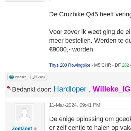
De Cruzbike Q45 heeft verin
Voor zover ik weet ging de 
meer bestellen. Werden te d
€9000,- worden.
Thys 209 Rowingbike
- M5 CHR - DF
282
Website
Zoek
Hardloper
,
Willeke_I
Bedankt door:
11-Mar-2024, 09:41 PM
De enige oplossing om goedk
er zelf eentje te halen op vak
ZoefZoef