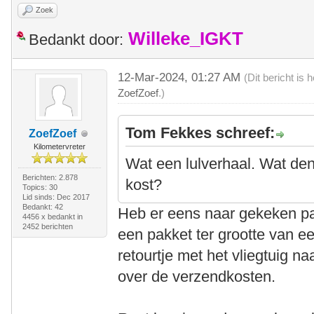
Zoek
Willeke_IGKT
Bedankt door:
12-Mar-2024, 01:27 AM
(Dit bericht is
ZoefZoef
.)
Tom Fekkes schreef:
ZoefZoef
Kilometervreter
Wat een lulverhaal. Wat den
Berichten: 2.878
kost?
Topics: 30
Lid sinds: Dec 2017
Bedankt: 42
Heb er eens naar gekeken pa
4456 x bedankt in
2452 berichten
een pakket ter grootte van e
retourtje met het vliegtuig n
over de verzendkosten.