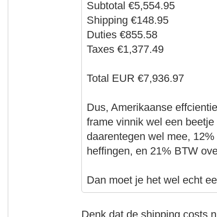
Subtotal €5,554.95
Shipping €148.95
Duties €855.58
Taxes €1,377.49
Total EUR €7,936.97
Dus, Amerikaanse effcientie
frame vinnik wel een beetje 
daarentegen wel mee, 12% i
heffingen, en 21% BTW over
Dan moet je het wel echt ee
Denk dat de shipping costs n