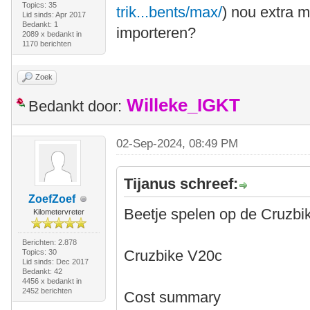
Topics: 35
trik...bents/max/
) nou extra 
Lid sinds: Apr 2017
Bedankt: 1
importeren?
2089 x bedankt in
1170 berichten
Zoek
Willeke_IGKT
Bedankt door:
02-Sep-2024, 08:49 PM
Tijanus schreef:
ZoefZoef
Beetje spelen op de Cruzbi
Kilometervreter
Berichten: 2.878
Cruzbike V20c
Topics: 30
Lid sinds: Dec 2017
Bedankt: 42
4456 x bedankt in
2452 berichten
Cost summary