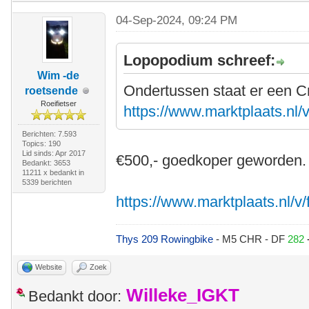
04-Sep-2024, 09:24 PM
Lopopodium schreef:
Wim -de
Ondertussen staat er een C
roetsende
Roeifietser
https://www.marktplaats.nl/v
Berichten: 7.593
Topics: 190
Lid sinds: Apr 2017
€500,- goedkoper geworden.
Bedankt: 3653
11211 x bedankt in
5339 berichten
https://www.marktplaats.nl/v/
Thys 209 Rowingbike
- M5 CHR - DF
282
Website
Zoek
Willeke_IGKT
Bedankt door: