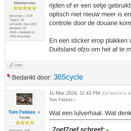
Kilometervreter
rijden of er een setje gebrui
optisch niet nieuw meer is e
Berichten: 2.878
Topics: 30
controle door de douane kom
Lid sinds: Dec 2017
Bedankt: 42
4456 x bedankt in
2452 berichten
En een sticker erop plakken 
Duitsland ofzo om het af te
Zoek
365cycle
Bedankt door:
11-Mar-2024, 11:43 PM
(Dit bericht is
Tom Fekkes
.)
Wat een lulverhaal. Wat denk
Tom Fekkes
Toerder
ZoefZoef schreef:
Berichten: 658