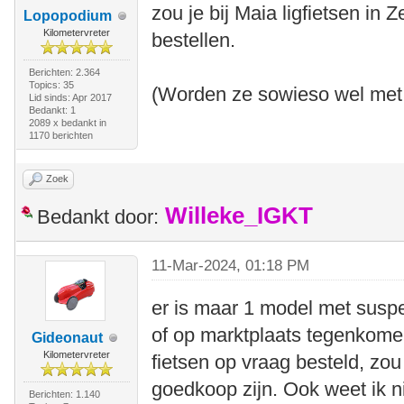
zou je bij Maia ligfietsen in
Lopopodium
Kilometervreter
bestellen.
Berichten: 2.364
Topics: 35
(Worden ze sowieso wel met 
Lid sinds: Apr 2017
Bedankt: 1
2089 x bedankt in
1170 berichten
Zoek
Willeke_IGKT
Bedankt door:
11-Mar-2024, 01:18 PM
er is maar 1 model met suspen
of op marktplaats tegenkomen
Gideonaut
Kilometervreter
fietsen op vraag besteld, zo
goedkoop zijn. Ook weet ik n
Berichten: 1.140