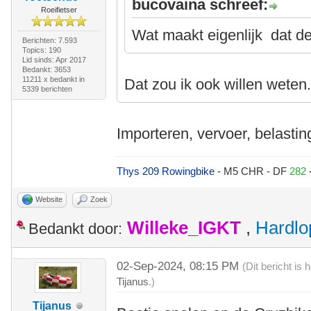
bucovaina schreef:
Roeifietser
Wat maakt eigenlijk dat de
Berichten: 7.593
Topics: 190
Lid sinds: Apr 2017
Bedankt: 3653
11211 x bedankt in
Dat zou ik ook willen weten
5339 berichten
Importeren, vervoer, belastin
Thys 209 Rowingbike
- M5 CHR - DF
282
Website
Zoek
Willeke_IGKT
,
Hardlo
Bedankt door:
02-Sep-2024, 08:15 PM
(Dit bericht is
Tijanus
.)
Tijanus