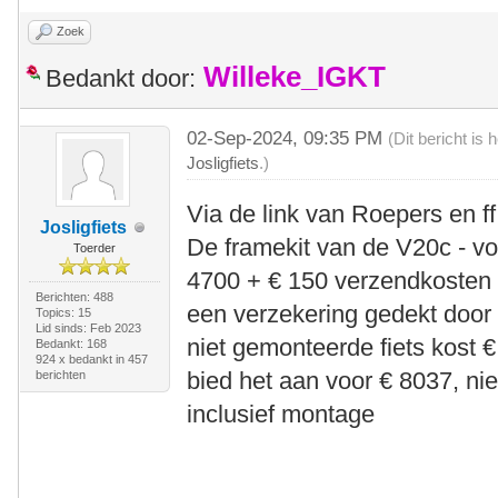
Zoek
Willeke_IGKT
Bedankt door:
02-Sep-2024, 09:35 PM
(Dit bericht is
Josligfiets
.)
Via de link van Roepers en ff
Josligfiets
De framekit van de V20c - voo
Toerder
4700 + € 150 verzendkosten 
Berichten: 488
een verzekering gedekt door
Topics: 15
Lid sinds: Feb 2023
niet gemonteerde fiets kost €
Bedankt: 168
924 x bedankt in 457
bied het aan voor € 8037, ni
berichten
inclusief montage