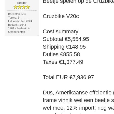
Beetje spelen op de Cruzbik
Toerder
Berichten: 556
Cruzbike V20c
Topics: 3
Lid sinds: Jan 2024
Bedankt: 1643
1261 x bedankt in
Cost summary
549 berichten
Subtotal €5,554.95
Shipping €148.95
Duties €855.58
Taxes €1,377.49
Total EUR €7,936.97
Dus, Amerikaanse effcientie 
frame vinnik wel een beetje s
wel mee, 12% import, nog wa