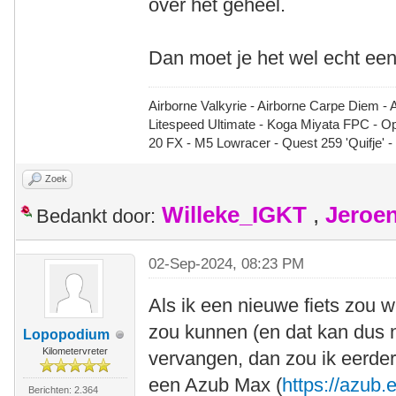
over het geheel.
Dan moet je het wel echt een
Airborne Valkyrie - Airborne Carpe Diem - 
Litespeed Ultimate - Koga Miyata FPC - 
20 FX - M5 Lowracer - Quest 259 'Quifje' 
Zoek
Willeke_IGKT
,
Jeroe
Bedankt door:
02-Sep-2024, 08:23 PM
Als ik een nieuwe fiets zou w
zou kunnen (en dat kan dus n
Lopopodium
Kilometervreter
vervangen, dan zou ik eerde
een Azub Max (
https://azub
Berichten: 2.364