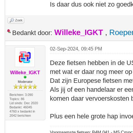
Is daar dus ook niet zo goed
Zoek
Willeke_IGKT
,
Roepe
Bedankt door:
02-Sep-2024, 09:45 PM
Deze fietsen hebben in de US
met wat er daar nog meer op 
Willeke_IGKT
Dat zijn Europese fietsen me
Moderator
Als jij of een handelaar er e
Berichten: 3.090
komen daar vervoerskosten 
Topics: 86
Lid sinds: Dec 2020
Bedankt: 46045
4760 x bedankt in
Plus een hele grote hap invo
2042 berichten
Voornaamste fietsen: B4M 041 - M5 Cmpct -