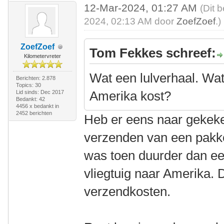
12-Mar-2024, 01:27 AM
(Dit 
2024, 02:13 AM door
ZoefZoef
.)
ZoefZoef
Tom Fekkes schreef:
Kilometervreter
Wat een lulverhaal. Wat
Berichten: 2.878
Topics: 30
Amerika kost?
Lid sinds: Dec 2017
Bedankt: 42
4456 x bedankt in
2452 berichten
Heb er eens naar gekeke
verzenden van een pakket
was toen duurder dan een
vliegtuig naar Amerika. 
verzendkosten.