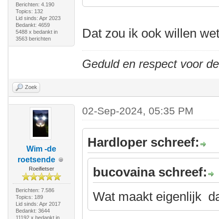
Berichten: 4.190
Topics: 132
Lid sinds: Apr 2023
Bedankt: 4659
Dat zou ik ook willen we
5488 x bedankt in
3563 berichten
Geduld en respect voor d
Zoek
02-Sep-2024, 05:35 PM
Hardloper schreef:
Wim -de
roetsende
bucovaina schreef:
Roeifietser
Berichten: 7.586
Wat maakt eigenlijk da
Topics: 189
Lid sinds: Apr 2017
Bedankt: 3644
11192 x bedankt in