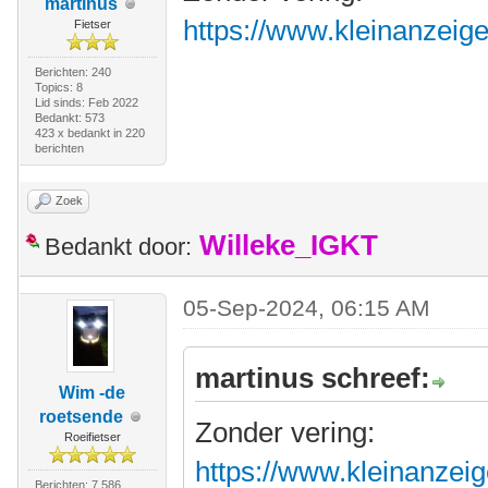
martinus
https://www.kleinanzeig
Fietser
Berichten: 240
Topics: 8
Lid sinds: Feb 2022
Bedankt: 573
423 x bedankt in 220
berichten
Zoek
Willeke_IGKT
Bedankt door:
05-Sep-2024, 06:15 AM
martinus schreef:
Wim -de
roetsende
Zonder vering:
Roeifietser
https://www.kleinanzeig
Berichten: 7.586