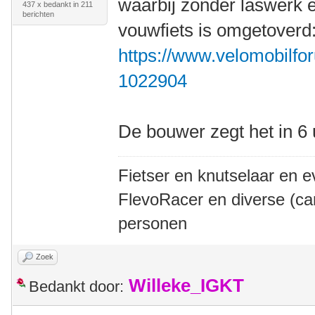
waarbij zonder laswerk 
437 x bedankt in 211
berichten
vouwfiets is omgetoverd
https://www.velomobilfor
1022904
De bouwer zegt het in 6
Fietser en knutselaar en e
FlevoRacer en diverse (ca
personen
Zoek
Willeke_IGKT
Bedankt door: