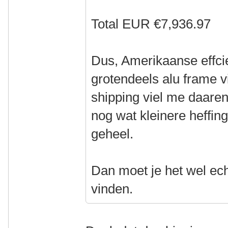
Total EUR €7,936.97
Dus, Amerikaanse effci
grotendeels alu frame vi
shipping viel me daare
nog wat kleinere heffi
geheel.
Dan moet je het wel ech
vinden.