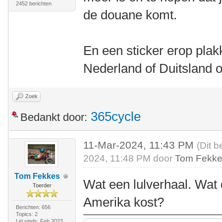
2452 berichten
de douane komt.
En een sticker erop plak
Nederland of Duitsland 
Zoek
365cycle
Bedankt door:
11-Mar-2024, 11:43 PM
(Dit b
2024, 11:48 PM door
Tom Fekk
Tom Fekkes
Wat een lulverhaal. Wat 
Toerder
Amerika kost?
Berichten: 656
Topics: 2
Lid sinds: Feb 2023