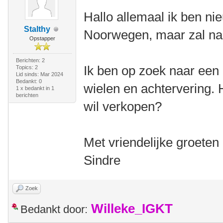
Hallo allemaal ik ben nie
Stalthy
Noorwegen, maar zal na
Opstapper
Berichten: 2
Ik ben op zoek naar een 
Topics: 2
Lid sinds: Mar 2024
Bedankt: 0
wielen en achtervering. H
1 x bedankt in 1
berichten
wil verkopen?
Met vriendelijke groeten
Sindre
Zoek
Willeke_IGKT
Bedankt door: