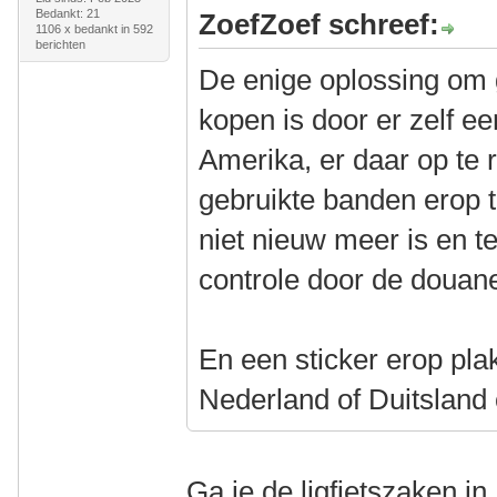
Bedankt: 21
ZoefZoef schreef:
1106 x bedankt in 592
berichten
De enige oplossing om 
kopen is door er zelf ee
Amerika, er daar op te r
gebruikte banden erop t
niet nieuw meer is en t
controle door de douan
En een sticker erop pla
Nederland of Duitsland
Ga je de ligfietszaken i