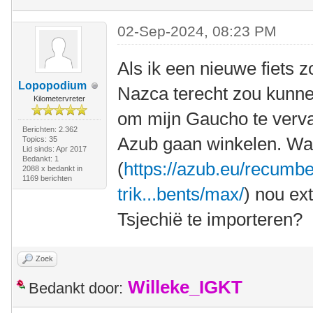
02-Sep-2024, 08:23 PM
Als ik een nieuwe fiets z
Lopopodium
Nazca terecht zou kunnen
Kilometervreter
om mijn Gaucho te verva
Berichten: 2.362
Azub gaan winkelen. Wa
Topics: 35
Lid sinds: Apr 2017
Bedankt: 1
(
https://azub.eu/recumbe
2088 x bedankt in
1169 berichten
trik...bents/max/
) nou ex
Tsjechië te importeren?
Zoek
Willeke_IGKT
Bedankt door: