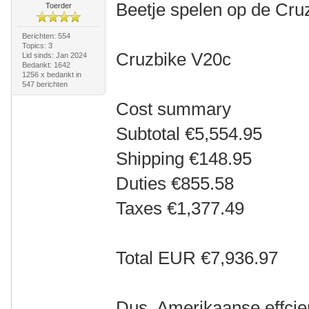
Beetje spelen op de Cru
Toerder
Berichten: 554
Topics: 3
Cruzbike V20c
Lid sinds: Jan 2024
Bedankt: 1642
1256 x bedankt in
547 berichten
Cost summary
Subtotal €5,554.95
Shipping €148.95
Duties €855.58
Taxes €1,377.49
Total EUR €7,936.97
Dus, Amerikaanse effcie