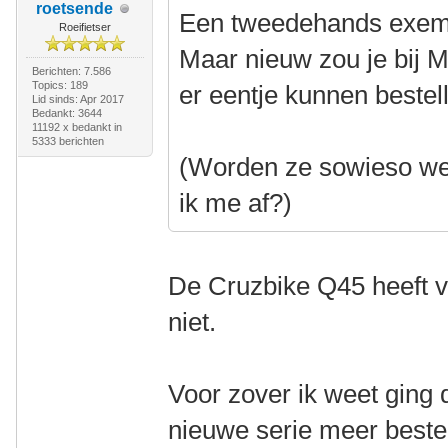
roetsende
Een tweedehands exempl
Roeifietser
Maar nieuw zou je bij M
Berichten: 7.586
Topics: 189
er eentje kunnen bestel
Lid sinds: Apr 2017
Bedankt: 3644
11192 x bedankt in
5333 berichten
(Worden ze sowieso wel
ik me af?)
De Cruzbike Q45 heeft v
niet.
Voor zover ik weet ging
nieuwe serie meer bestel