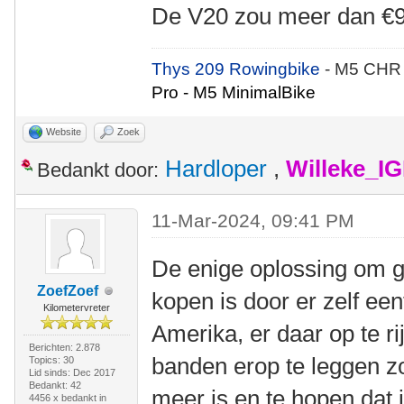
De V20 zou meer dan €9
Thys 209 Rowingbike
- M5 CHR
Pro - M5 MinimalBike
Website
Zoek
Hardloper
,
Willeke_I
Bedankt door:
11-Mar-2024, 09:41 PM
De enige oplossing om g
ZoefZoef
kopen is door er zelf een
Kilometervreter
Amerika, er daar op te ri
Berichten: 2.878
banden erop te leggen zo
Topics: 30
Lid sinds: Dec 2017
Bedankt: 42
meer is en te hopen dat 
4456 x bedankt in