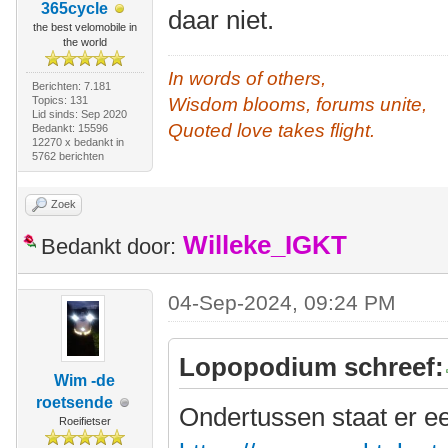
365cycle
daar niet.
the best velomobile in
the world
In words of others,
Berichten: 7.181
Topics: 131
Wisdom blooms, forums unite,
Lid sinds: Sep 2020
Quoted love takes flight.
Bedankt: 15596
12270 x bedankt in
5762 berichten
Zoek
Willeke_IGKT
Bedankt door:
04-Sep-2024, 09:24 PM
Lopopodium schreef:
Wim -de
roetsende
Ondertussen staat er e
Roeifietser