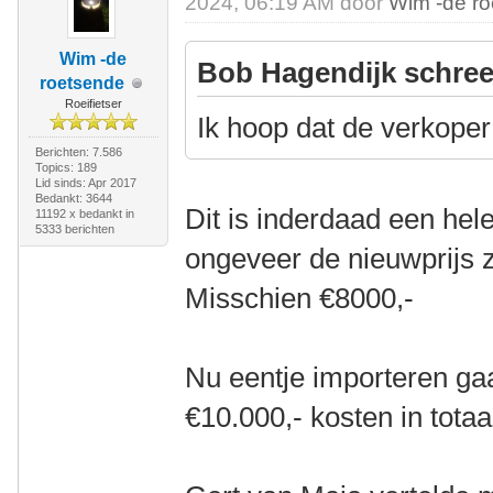
2024, 06:19 AM door
Wim -de r
Wim -de
Bob Hagendijk schree
roetsende
Roeifietser
Ik hoop dat de verkoper 
Berichten: 7.586
Topics: 189
Lid sinds: Apr 2017
Bedankt: 3644
Dit is inderdaad een hele
11192 x bedankt in
5333 berichten
ongeveer de nieuwprijs 
Misschien €8000,-
Nu eentje importeren ga
€10.000,- kosten in totaa