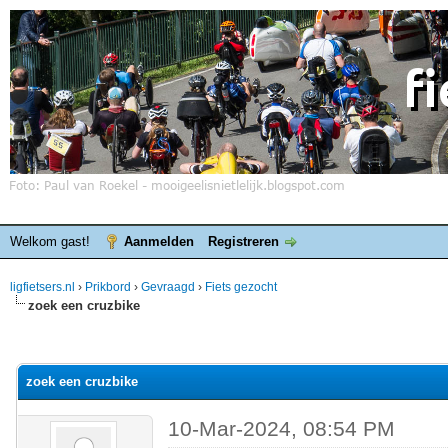
Welkom gast!
Aanmelden
Registreren
ligfietsers.nl
›
Prikbord
›
Gevraagd
›
Fiets gezocht
zoek een cruzbike
elde waardering is 0
zoek een cruzbike
10-Mar-2024, 08:54 PM