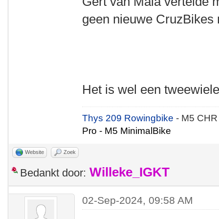
Gert van Maia vertelde m
geen nieuwe CruzBikes 
Het is wel een tweewie
Thys 209 Rowingbike
- M5 CHR
Pro - M5 MinimalBike
Website
Zoek
Willeke_IGKT
Bedankt door:
02-Sep-2024, 09:58 AM