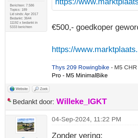
https://www.marktplaats.
Berichten: 7.586
Topics: 189
Lid sinds: Apr 2017
Bedankt: 3644
11192 x bedankt in
€500,- goedkoper gewor
5333 berichten
https://www.marktplaats.n
Thys 209 Rowingbike
- M5 CHR
Pro - M5 MinimalBike
Website
Zoek
Willeke_IGKT
Bedankt door:
04-Sep-2024, 11:22 PM
Zonder vering: