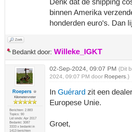
Denk dat de shipping cos
binnen Amerika verzende
honderden euro's. Dan lij
Zoek
Willeke_IGKT
Bedankt door:
02-Sep-2024, 09:07 PM
(Dit 
2024, 09:07 PM door
Roepers
.)
In
Guérard
zit een deale
Roepers
Kilometervreter
Europese Unie.
Berichten: 2.883
Topics: 90
Lid sinds: Apr 2017
Groet,
Bedankt: 3087
3333 x bedankt in
1413 berichten