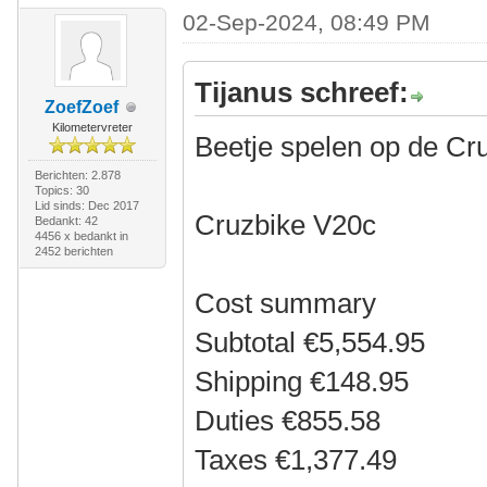
02-Sep-2024, 08:49 PM
Tijanus schreef:
ZoefZoef
Kilometervreter
Beetje spelen op de Cr
Berichten: 2.878
Topics: 30
Lid sinds: Dec 2017
Cruzbike V20c
Bedankt: 42
4456 x bedankt in
2452 berichten
Cost summary
Subtotal €5,554.95
Shipping €148.95
Duties €855.58
Taxes €1,377.49