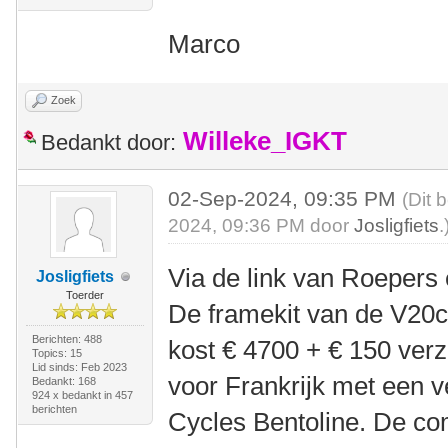
Marco
Zoek
Willeke_IGKT
Bedankt door:
02-Sep-2024, 09:35 PM
(Dit 
2024, 09:36 PM door
Josligfiets
.
Via de link van Roepers e
Josligfiets
Toerder
De framekit van de V20c 
Berichten: 488
kost € 4700 + € 150 ver
Topics: 15
Lid sinds: Feb 2023
voor Frankrijk met een 
Bedankt: 168
924 x bedankt in 457
berichten
Cycles Bentoline. De com