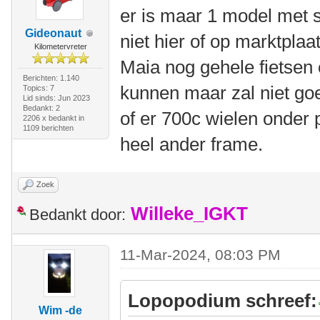
er is maar 1 model met s
Gideonaut
niet hier of op marktplaa
Kilometervreter
Maia nog gehele fietsen 
Berichten: 1.140
kunnen maar zal niet goe
Topics: 7
Lid sinds: Jun 2023
Bedankt: 2
of er 700c wielen onder 
2206 x bedankt in
1109 berichten
heel ander frame.
Zoek
Willeke_IGKT
Bedankt door:
11-Mar-2024, 08:03 PM
Lopopodium schreef:
Wim -de