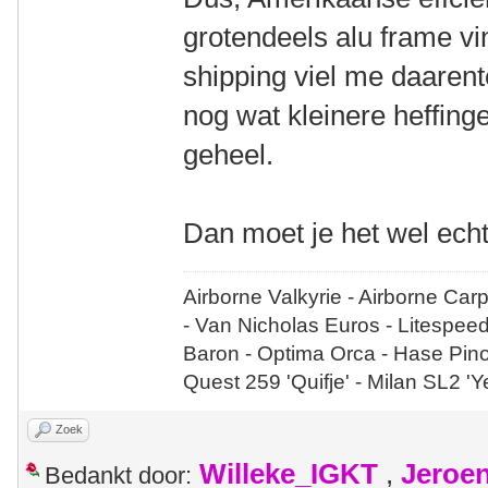
grotendeels alu frame vin
shipping viel me daaren
nog wat kleinere heffin
geheel.
Dan moet je het wel echt
Airborne Valkyrie - Airborne Car
- Van Nicholas Euros - Litespee
Baron - Optima Orca - Hase Pin
Quest 259 'Quifje' - Milan SL2 '
Zoek
Willeke_IGKT
,
Jeroe
Bedankt door: