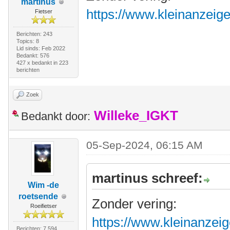
martinus
https://www.kleinanzeig
Fietser
Berichten: 243
Topics: 8
Lid sinds: Feb 2022
Bedankt: 576
427 x bedankt in 223
berichten
Zoek
Willeke_IGKT
Bedankt door:
05-Sep-2024, 06:15 AM
martinus schreef:
Wim -de
roetsende
Zonder vering:
Roeifietser
https://www.kleinanzeig
Berichten: 7.594