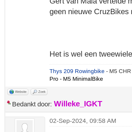
Gert van Maia vertelde m
geen nieuwe CruzBikes 
Het is wel een tweewie
Thys 209 Rowingbike
- M5 CHR
Pro - M5 MinimalBike
Website
Zoek
Willeke_IGKT
Bedankt door:
02-Sep-2024, 09:58 AM