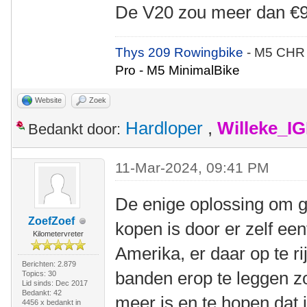
De V20 zou meer dan €9
Thys 209 Rowingbike
- M5 CHR
Pro - M5 MinimalBike
Website
Zoek
Hardloper
,
Willeke_I
Bedankt door:
11-Mar-2024, 09:41 PM
De enige oplossing om g
ZoefZoef
kopen is door er zelf een
Kilometervreter
Amerika, er daar op te ri
Berichten: 2.879
banden erop te leggen zo
Topics: 30
Lid sinds: Dec 2017
Bedankt: 42
meer is en te hopen dat 
4456 x bedankt in