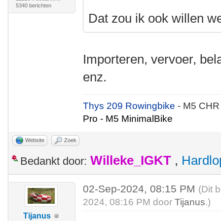
5340 berichten
Dat zou ik ook willen w
Importeren, vervoer, bel
enz.
Thys 209 Rowingbike
- M5 CHR
Pro - M5 MinimalBike
Website
Zoek
Willeke_IGKT
,
Hardlo
Bedankt door:
02-Sep-2024, 08:15 PM
(Dit 
2024, 08:16 PM door
Tijanus
.)
Tijanus