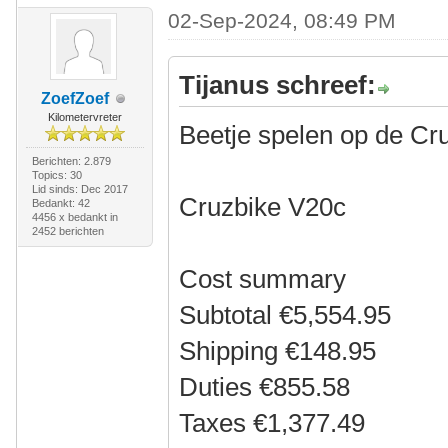
02-Sep-2024, 08:49 PM
Tijanus schreef:
ZoefZoef
Kilometervreter
Beetje spelen op de Cr
Berichten: 2.879
Topics: 30
Lid sinds: Dec 2017
Cruzbike V20c
Bedankt: 42
4456 x bedankt in
2452 berichten
Cost summary
Subtotal €5,554.95
Shipping €148.95
Duties €855.58
Taxes €1,377.49