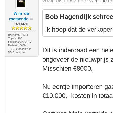
2024, 06:19 AM door
Wim -de r
Wim -de
Bob Hagendijk schree
roetsende
Roeifietser
Ik hoop dat de verkoper 
Berichten: 7.594
Topics: 190
Lid sinds: Apr 2017
Bedankt: 3659
Dit is inderdaad een hele
11216 x bedankt in
5340 berichten
ongeveer de nieuwprijs 
Misschien €8000,-
Nu eentje importeren ga
€10.000,- kosten in totaa