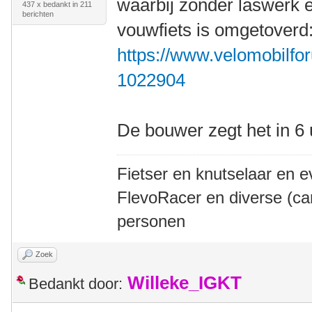
waarbij zonder laswerk 
437 x bedankt in 211
berichten
vouwfiets is omgetoverd
https://www.velomobilfor
1022904
De bouwer zegt het in 6
Fietser en knutselaar en e
FlevoRacer en diverse (ca
personen
Zoek
Willeke_IGKT
Bedankt door: