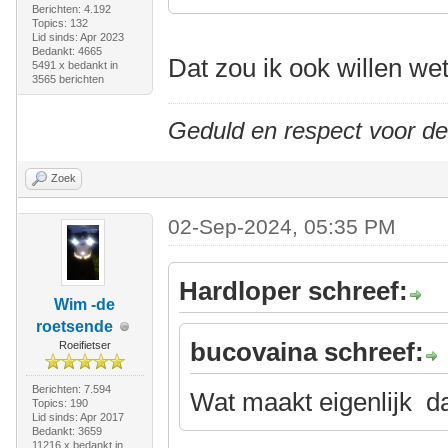
Berichten: 4.192
Topics: 132
Lid sinds: Apr 2023
Bedankt: 4665
Dat zou ik ook willen we
5491 x bedankt in
3565 berichten
Geduld en respect voor d
Zoek
02-Sep-2024, 05:35 PM
Hardloper schreef:
Wim -de
roetsende
bucovaina schreef:
Roeifietser
Berichten: 7.594
Wat maakt eigenlijk da
Topics: 190
Lid sinds: Apr 2017
Bedankt: 3659
11216 x bedankt in