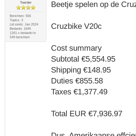
Beetje spelen op de Cru
Toerder
Berichten: 556
Topics: 3
Cruzbike V20c
Lid sinds: Jan 2024
Bedankt: 1645
1261 x bedankt in
549 berichten
Cost summary
Subtotal €5,554.95
Shipping €148.95
Duties €855.58
Taxes €1,377.49
Total EUR €7,936.97
Dus, Amerikaanse effcie