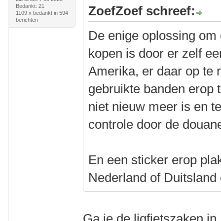
Bedankt: 21
ZoefZoef schreef:
1109 x bedankt in 594
berichten
De enige oplossing om 
kopen is door er zelf ee
Amerika, er daar op te r
gebruikte banden erop t
niet nieuw meer is en t
controle door de douan
En een sticker erop pla
Nederland of Duitsland
Ga je de ligfietszaken i