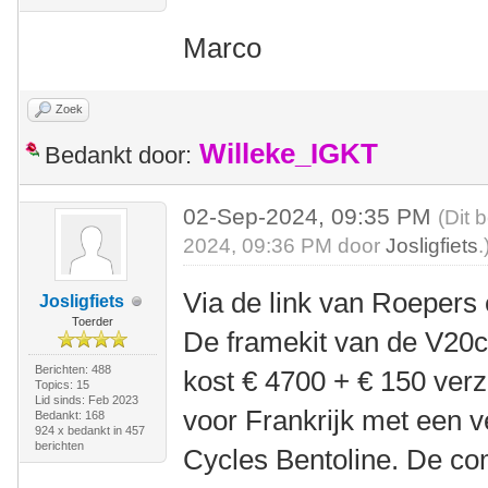
Marco
Zoek
Willeke_IGKT
Bedankt door:
02-Sep-2024, 09:35 PM
(Dit 
2024, 09:36 PM door
Josligfiets
.
Via de link van Roepers e
Josligfiets
Toerder
De framekit van de V20c 
Berichten: 488
kost € 4700 + € 150 ver
Topics: 15
Lid sinds: Feb 2023
voor Frankrijk met een 
Bedankt: 168
924 x bedankt in 457
berichten
Cycles Bentoline. De com