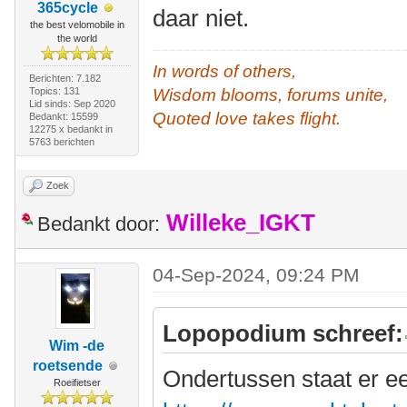
365cycle
daar niet.
the best velomobile in
the world
In words of others,
Berichten: 7.182
Topics: 131
Wisdom blooms, forums unite,
Lid sinds: Sep 2020
Quoted love takes flight.
Bedankt: 15599
12275 x bedankt in
5763 berichten
Zoek
Willeke_IGKT
Bedankt door:
04-Sep-2024, 09:24 PM
Lopopodium schreef:
Wim -de
roetsende
Ondertussen staat er e
Roeifietser