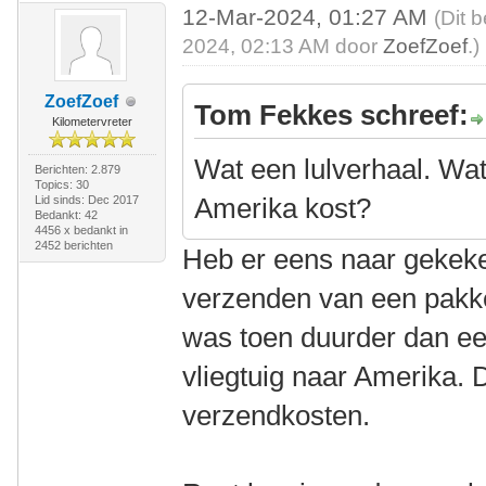
12-Mar-2024, 01:27 AM
(Dit 
2024, 02:13 AM door
ZoefZoef
.)
ZoefZoef
Tom Fekkes schreef:
Kilometervreter
Wat een lulverhaal. Wat
Berichten: 2.879
Topics: 30
Amerika kost?
Lid sinds: Dec 2017
Bedankt: 42
4456 x bedankt in
2452 berichten
Heb er eens naar gekeke
verzenden van een pakket
was toen duurder dan een
vliegtuig naar Amerika. 
verzendkosten.