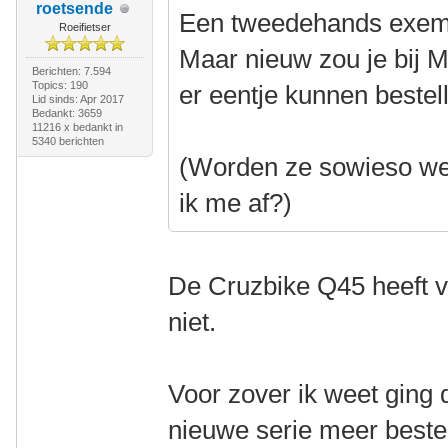
roetsende
Een tweedehands exempl
Roeifietser
Maar nieuw zou je bij M
Berichten: 7.594
Topics: 190
er eentje kunnen bestel
Lid sinds: Apr 2017
Bedankt: 3659
11216 x bedankt in
5340 berichten
(Worden ze sowieso wel
ik me af?)
De Cruzbike Q45 heeft v
niet.
Voor zover ik weet ging
nieuwe serie meer bestel