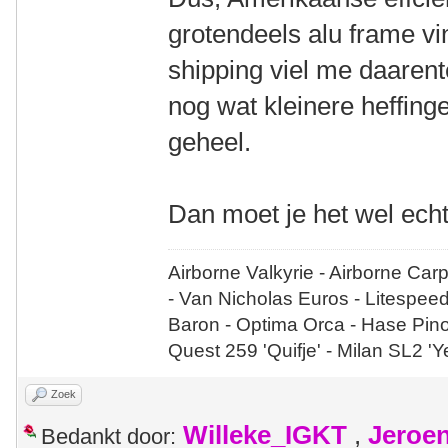
grotendeels alu frame vin
shipping viel me daaren
nog wat kleinere heffin
geheel.
Dan moet je het wel echt
Airborne Valkyrie - Airborne Car
- Van Nicholas Euros - Litespee
Baron - Optima Orca - Hase Pin
Quest 259 'Quifje' - Milan SL2 '
Zoek
Willeke_IGKT
,
Jeroe
Bedankt door: