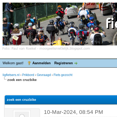
Welkom gast!
Aanmelden
Registreren
ligfietsers.nl
›
Prikbord
›
Gevraagd
›
Fiets gezocht
zoek een cruzbike
elde waardering is 0
zoek een cruzbike
10-Mar-2024, 08:54 PM