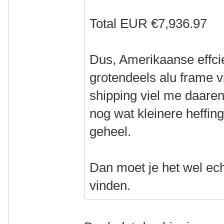
Total EUR €7,936.97
Dus, Amerikaanse effci
grotendeels alu frame vi
shipping viel me daare
nog wat kleinere heffi
geheel.
Dan moet je het wel ech
vinden.