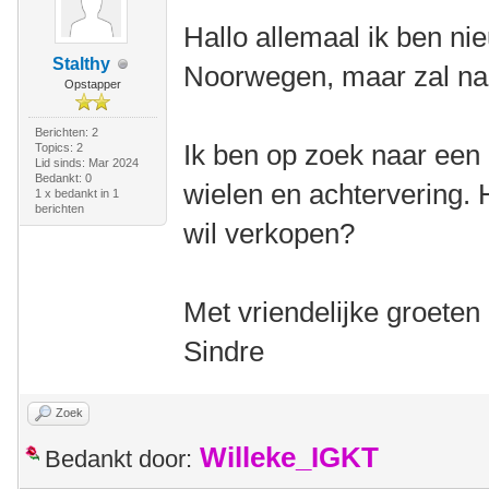
Hallo allemaal ik ben nie
Stalthy
Noorwegen, maar zal na
Opstapper
Berichten: 2
Ik ben op zoek naar een 
Topics: 2
Lid sinds: Mar 2024
Bedankt: 0
wielen en achtervering. H
1 x bedankt in 1
berichten
wil verkopen?
Met vriendelijke groeten
Sindre
Zoek
Willeke_IGKT
Bedankt door: