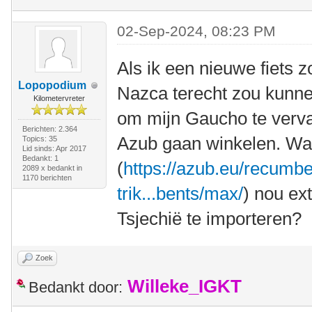
02-Sep-2024, 08:23 PM
Als ik een nieuwe fiets z
Lopopodium
Nazca terecht zou kunnen
Kilometervreter
om mijn Gaucho te verva
Berichten: 2.364
Azub gaan winkelen. Wa
Topics: 35
Lid sinds: Apr 2017
Bedankt: 1
(
https://azub.eu/recumbe
2089 x bedankt in
1170 berichten
trik...bents/max/
) nou ex
Tsjechië te importeren?
Zoek
Willeke_IGKT
Bedankt door: