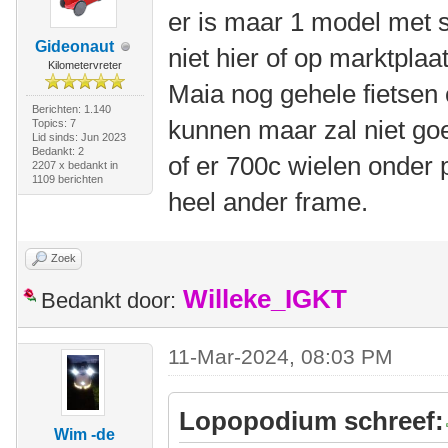
er is maar 1 model met s
Gideonaut
niet hier of op marktplaa
Kilometervreter
Maia nog gehele fietsen 
Berichten: 1.140
kunnen maar zal niet goe
Topics: 7
Lid sinds: Jun 2023
Bedankt: 2
of er 700c wielen onder 
2207 x bedankt in
1109 berichten
heel ander frame.
Zoek
Willeke_IGKT
Bedankt door:
11-Mar-2024, 08:03 PM
Lopopodium schreef:
Wim -de