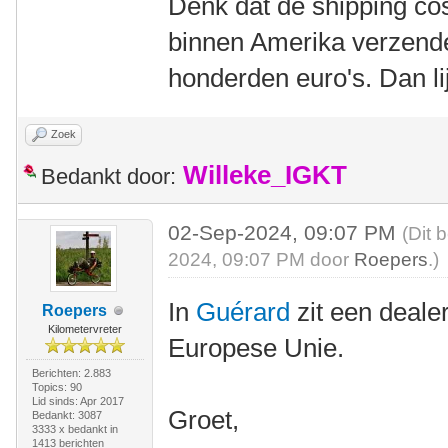
Denk dat de shipping cos
binnen Amerika verzende
honderden euro's. Dan lij
Zoek
Willeke_IGKT
Bedankt door:
02-Sep-2024, 09:07 PM
(Dit 
2024, 09:07 PM door
Roepers
.)
In
Guérard
zit een deale
Roepers
Kilometervreter
Europese Unie.
Berichten: 2.883
Topics: 90
Lid sinds: Apr 2017
Groet,
Bedankt: 3087
3333 x bedankt in
1413 berichten