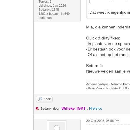
Topics: 3
Lid sinds: Jan 2024
Bedankt: 1645
Dat weet ik eigenlijk n
1262 x bedankt in 549
berichten
Mja, die kunnen inderdaa
Quick & dirty fixes:
-In plaats van de specia
-Er bestaan ook voor de
-Of als het op het randj
Betere fix:
Nieuwe velgen aan je ve
Airborne Valkyrie - Airborne Ca
- Hase Pino - HP Gekko 20 FX - 
Zoek
Willeke_IGKT
,
NielsKo
Bedankt door:
20-Oct-2025, 08:58 PM