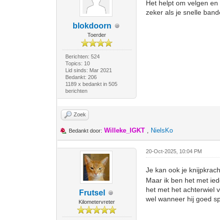
Het helpt om velgen en b
zeker als je snelle band
blokdoorn
Toerder
Berichten: 524
Topics: 10
Lid sinds: Mar 2021
Bedankt: 206
1189 x bedankt in 505
berichten
Zoek
Willeke_IGKT
,
NielsKo
Bedankt door:
20-Oct-2025, 10:04 PM
Je kan ook je knijpkrac
Maar ik ben het met ied
het met het achterwiel 
Frutsel
wel wanneer hij goed sp
Kilometervreter