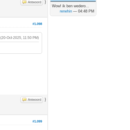
}
Antwoord
Wow! ik ben wedero...
renehin
— 04:48 PM
#1.098
(20-Oct-2025, 11:50 PM)
}
Antwoord
#1.099