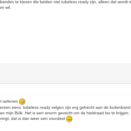
anden te kiezen die beiden niet tubeless ready zijn, alleen dat wordt w
en wil.
ht oefenen
ereen eens: tubeless ready velgen zijn erg gehecht aan de buitenband d
van mijn Bülk. Het is een enorm gevecht om de hieldraad los te krijge
ringt, dat is dan weer een voordeel