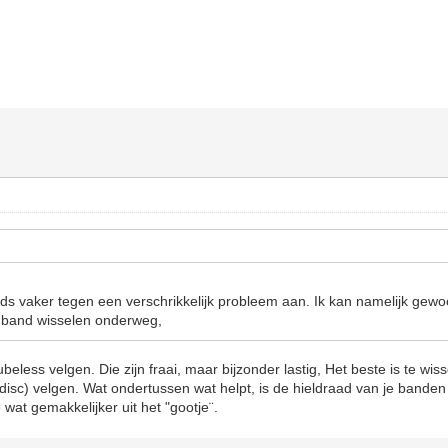
steeds vaker tegen een verschrikkelijk probleem aan. Ik kan namelijk ge
nband wisselen onderweg,
tubeless velgen. Die zijn fraai, maar bijzonder lastig, Het beste is te wis
sc) velgen. Wat ondertussen wat helpt, is de hieldraad van je banden
 wat gemakkelijker uit het "gootje¨.