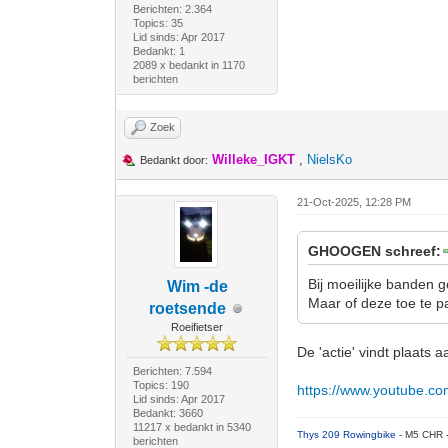
Berichten: 2.364
Topics: 35
Lid sinds: Apr 2017
Bedankt: 1
2089 x bedankt in 1170
berichten
Zoek
Willeke_IGKT
,
NielsKo
Bedankt door:
21-Oct-2025, 12:28 PM
GHOOGEN schreef:
Bij moeilijke banden 
Wim -de
Maar of deze toe te pa
roetsende
Roeifietser
De 'actie' vindt plaats 
Berichten: 7.594
Topics: 190
https://www.youtube.c
Lid sinds: Apr 2017
Bedankt: 3660
11217 x bedankt in 5340
Thys 209 Rowingbike
- M5 CHR 
berichten