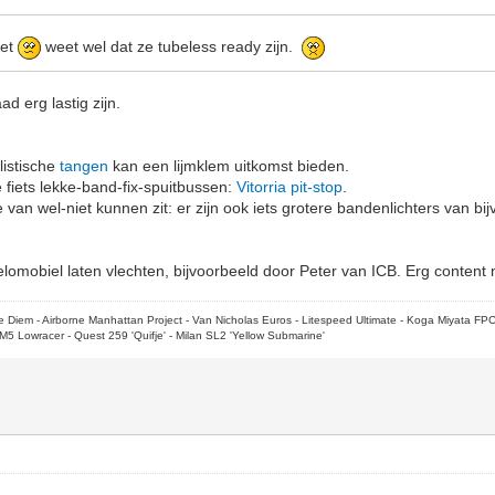
iet
weet wel dat ze tubeless ready zijn.
d erg lastig zijn.
listische
tangen
kan een lijmklem uitkomst bieden.
 fiets lekke-band-fix-spuitbussen:
Vitorria pit-stop
.
e van wel-niet kunnen zit: er zijn ook iets grotere bandenlichters van b
lomobiel laten vlechten, bijvoorbeeld door Peter van ICB. Erg content
rpe Diem - Airborne Manhattan Project - Van Nicholas Euros - Litespeed Ultimate - Koga Miyata FP
M5 Lowracer - Quest 259 'Quifje' - Milan SL2 'Yellow Submarine'