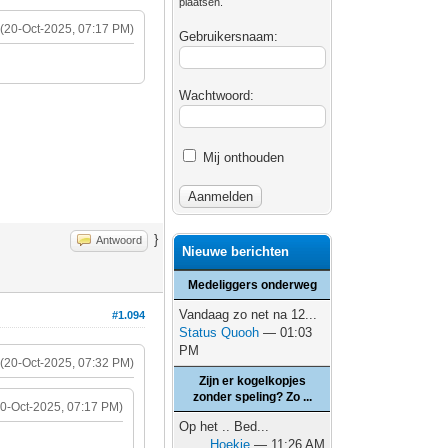
plaatsen.
(20-Oct-2025, 07:17 PM)
Gebruikersnaam:
Wachtwoord:
Mij onthouden
}
Antwoord
Nieuwe berichten
Medeliggers onderweg
Vandaag zo net na 12...
#1.094
Status Quooh
— 01:03
PM
(20-Oct-2025, 07:32 PM)
Zijn er kogelkopjes
zonder speling? Zo ...
20-Oct-2025, 07:17 PM)
Op het .. Bed...
Hoekie
— 11:26 AM