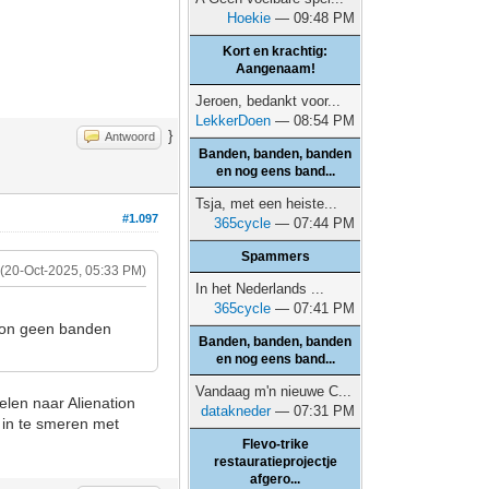
Hoekie
— 09:48 PM
Kort en krachtig:
Aangenaam!
Jeroen, bedankt voor...
LekkerDoen
— 08:54 PM
}
Antwoord
Banden, banden, banden
en nog eens band...
Tsja, met een heiste...
#1.097
365cycle
— 07:44 PM
Spammers
(20-Oct-2025, 05:33 PM)
In het Nederlands ...
365cycle
— 07:41 PM
woon geen banden
Banden, banden, banden
en nog eens band...
Vandaag m'n nieuwe C...
selen naar Alienation
datakneder
— 07:31 PM
 in te smeren met
Flevo-trike
restauratieprojectje
afgero...