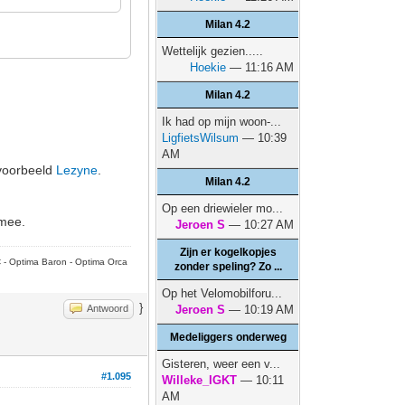
Milan 4.2
Wettelijk gezien.....
Hoekie
— 11:16 AM
Milan 4.2
Ik had op mijn woon-...
LigfietsWilsum
— 10:39
AM
ijvoorbeeld
Lezyne
.
Milan 4.2
Op een driewieler mo...
 mee.
Jeroen S
— 10:27 AM
Zijn er kogelkopjes
C - Optima Baron - Optima Orca
zonder speling? Zo ...
Op het Velomobilforu...
}
Antwoord
Jeroen S
— 10:19 AM
Medeliggers onderweg
Gisteren, weer een v...
#1.095
Willeke_IGKT
— 10:11
AM