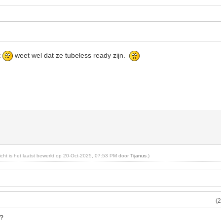
t
weet wel dat ze tubeless ready zijn.
richt is het laatst bewerkt op 20-Oct-2025, 07:53 PM door
Tijanus
.)
(
e?