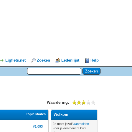
Ligfiets.net
Zoeken
Ledenlijst
Help
Waardering:
Topic Modes
Welkom
Je moet jezelf
aanmelden
#1.093
voor je een bericht kunt