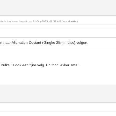
richt is het laatst bewerkt op 21-Oct-2025, 08:57 AM door
Hoekie
.)
len naar Alienation Deviant (Gingko 25mm disc) velgen.
ülks, is ook een fijne velg. En toch lekker smal.