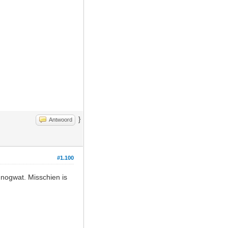
}
Antwoord
#1.100
nogwat. Misschien is