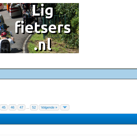
45
46
47
...
52
Volgende »