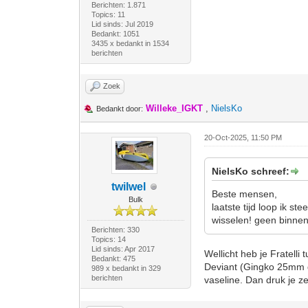
Berichten: 1.871
Topics: 11
Lid sinds: Jul 2019
Bedankt: 1051
3435 x bedankt in 1534
berichten
Zoek
Willeke_IGKT
,
NielsKo
Bedankt door:
20-Oct-2025, 11:50 PM
NielsKo schreef:
twilwel
Beste mensen,
Bulk
laatste tijd loop ik 
wisselen! geen binne
Berichten: 330
Topics: 14
Lid sinds: Apr 2017
Wellicht heb je Fratelli 
Bedankt: 475
Deviant (Gingko 25mm di
989 x bedankt in 329
berichten
vaseline. Dan druk je ze