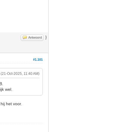
}
Antwoord
#1.101
(21-Oct-2025, 11:40 AM)
B.
jk wel.
hij het voor.