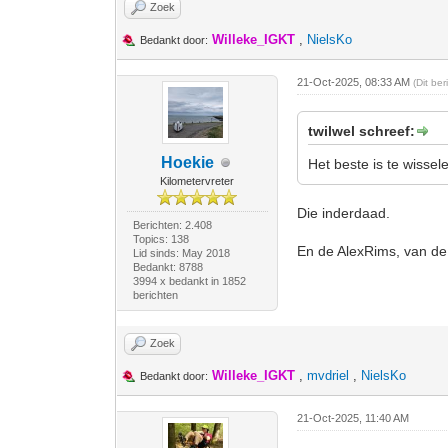
Zoek
Willeke_IGKT
,
NielsKo
Bedankt door:
21-Oct-2025, 08:33 AM
(Dit be
twilwel schreef:
Hoekie
Het beste is te wisse
Kilometervreter
Die inderdaad.
Berichten: 2.408
Topics: 138
En de AlexRims, van de B
Lid sinds: May 2018
Bedankt: 8788
3994 x bedankt in 1852
berichten
Zoek
Willeke_IGKT
,
mvdriel
,
NielsKo
Bedankt door:
21-Oct-2025, 11:40 AM