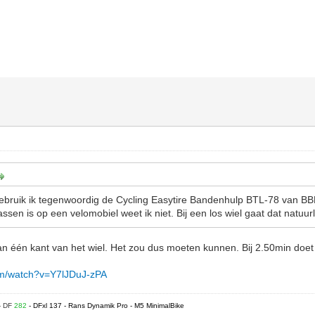
gebruik ik tegenwoordig de Cycling Easytire Bandenhulp BTL-78 van BB
ssen is op een velomobiel weet ik niet. Bij een los wiel gaat dat natuurli
aan één kant van het wiel. Het zou dus moeten kunnen. Bij 2.50min doet 
om/watch?v=Y7lJDuJ-zPA
- DF
282
- DFxl 137 - Rans Dynamik Pro - M5 MinimalBike